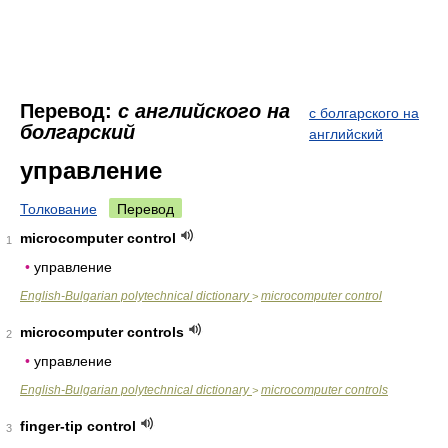
Перевод:
с английского на
с болгарского на
болгарский
английский
управление
Толкование
Перевод
microcomputer control
1
•
управление
English-Bulgarian polytechnical dictionary
microcomputer control
>
microcomputer controls
2
•
управление
English-Bulgarian polytechnical dictionary
microcomputer controls
>
finger-tip control
3