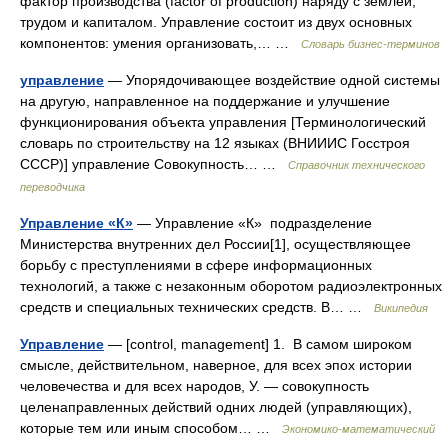
фактор производства (factor of production) наряду с землей,
трудом и капиталом. Управление состоит из двух основных
компонентов: умения организовать,… …
Словарь бизнес-терминов
управление
— Упорядочивающее воздействие одной системы
на другую, направленное на поддержание и улучшение
функционирования объекта управления [Терминологический
словарь по строительству на 12 языках (ВНИИИС Госстроя
СССР)] управление Совокупность… …
Справочник технического
переводчика
Управление «К»
— Управление «К» подразделение
Министерства внутренних дел России[1], осуществляющее
борьбу с преступлениями в сфере информационных
технологий, а также с незаконным оборотом радиоэлектронных
средств и специальных технических средств. В… …
Википедия
Управление
— [control, mana­ge­ment] 1. В самом широком
смысле, действительном, наверное, для всех эпох истории
человечества и для всех народов, У. — совокупность
целенаправленных действий одних людей (управляющих),
которые тем или иным способом… …
Экономико-математический