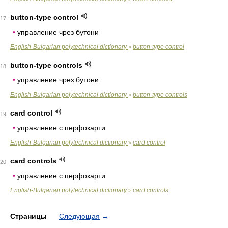
button-type control
17
•
управление чрез бутони
English-Bulgarian polytechnical dictionary
button-type control
>
button-type controls
18
•
управление чрез бутони
English-Bulgarian polytechnical dictionary
button-type controls
>
card control
19
•
управление с перфокарти
English-Bulgarian polytechnical dictionary
card control
>
card controls
20
•
управление с перфокарти
English-Bulgarian polytechnical dictionary
card controls
>
Страницы
Следующая
→