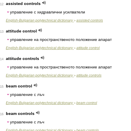
assisted controls
12
•
управление с хидравлични усилватели
English-Bulgarian polytechnical dictionary
assisted controls
>
attitude control
13
•
управление на пространственото положение апарат
English-Bulgarian polytechnical dictionary
attitude control
>
attitude controls
14
•
управление на пространственото положение апарат
English-Bulgarian polytechnical dictionary
attitude controls
>
beam control
15
•
управление с лъч
English-Bulgarian polytechnical dictionary
beam control
>
beam controls
16
•
управление с лъч
English-Bulgarian polytechnical dictionary
beam controls
>