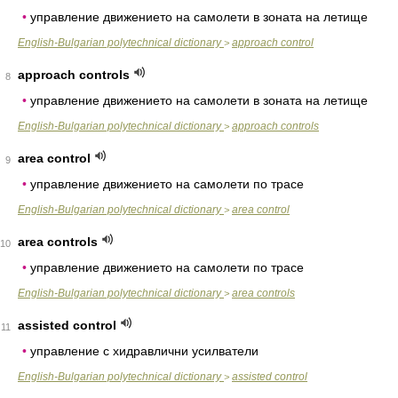
•
управление движението на самолети в зоната на летище
English-Bulgarian polytechnical dictionary
approach control
>
approach controls
8
•
управление движението на самолети в зоната на летище
English-Bulgarian polytechnical dictionary
approach controls
>
area control
9
•
управление движението на самолети по трасе
English-Bulgarian polytechnical dictionary
area control
>
area controls
10
•
управление движението на самолети по трасе
English-Bulgarian polytechnical dictionary
area controls
>
assisted control
11
•
управление с хидравлични усилватели
English-Bulgarian polytechnical dictionary
assisted control
>