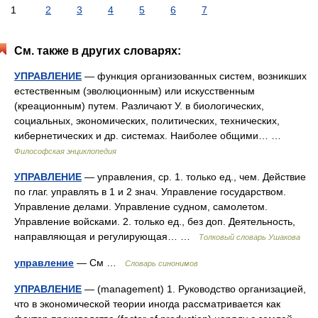
1
2
3
4
5
6
7
См. также в других словарях:
УПРАВЛЕНИЕ
— функция организованных систем, возникших
естественным (эволюционным) или искусственным
(креационным) путем. Различают У. в биологических,
социальных, экономических, политических, технических,
кибернетических и др. системах. Наиболее общими… …
Философская энциклопедия
УПРАВЛЕНИЕ
— управления, ср. 1. только ед., чем. Действие
по глаг. управлять в 1 и 2 знач. Управление государством.
Управление делами. Управление судном, самолетом.
Управление войсками. 2. только ед., без доп. Деятельность,
направляющая и регулирующая… …
Толковый словарь Ушакова
управление
— См …
Словарь синонимов
УПРАВЛЕНИЕ
— (management) 1. Руководство организацией,
что в экономической теории иногда рассматривается как