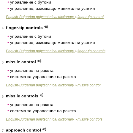
•
управление с бутони
•
управление, изискващо минимални усилия
English-Bulgarian polytechnical dictionary
finger-tip control
>
finger-tip controls
4
•
управление с бутони
•
управление, изискващо минимални усилия
English-Bulgarian polytechnical dictionary
finger-tip controls
>
missile control
5
•
управление на ракета
•
система за управление на ракета
English-Bulgarian polytechnical dictionary
missile control
>
missile controls
6
•
управление на ракета
•
система за управление на ракета
English-Bulgarian polytechnical dictionary
missile controls
>
approach control
7