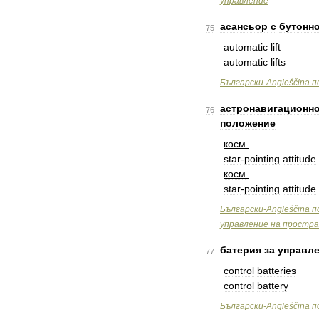
управление
асансьор
с
бутонн
75
automatic
lift
automatic
lifts
Български
-
Angleščina
п
астронавигационн
76
положение
косм
.
star
-
pointing
attitude
косм
.
star
-
pointing
attitude
Български
-
Angleščina
п
управление
на
простр
батерия
за
управл
77
control
batteries
control
battery
Български
-
Angleščina
п