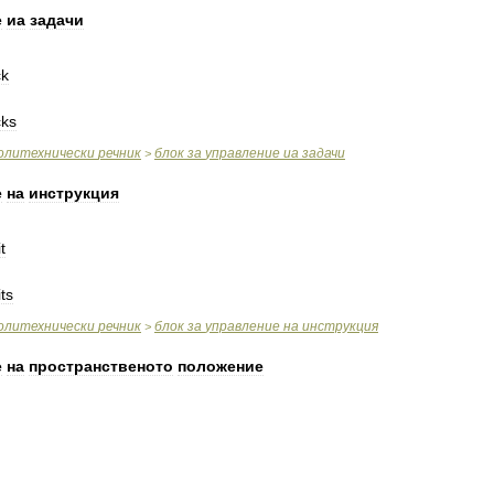
е
иа
задачи
ck
cks
олитехнически
речник
блок
за
управление
иа
задачи
>
е
на
инструкция
t
ts
олитехнически
речник
блок
за
управление
на
инструкция
>
е
на
пространственото
положение