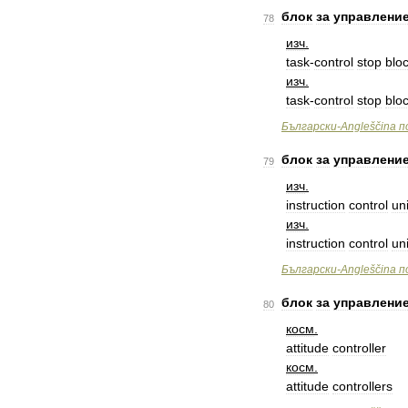
блок
за
управлени
78
изч
.
task
-
control
stop
blo
изч
.
task
-
control
stop
blo
Български
-
Angleščina
п
блок
за
управлени
79
изч
.
instruction
control
uni
изч
.
instruction
control
uni
Български
-
Angleščina
п
блок
за
управлени
80
косм
.
attitude
controller
косм
.
attitude
controllers