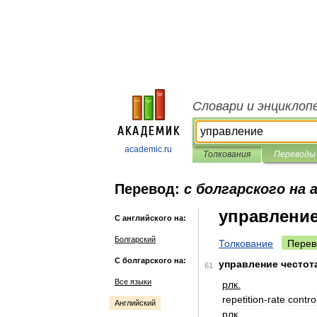
Словари и энциклоп
academic.ru
Толкования
Переводы
Перевод:
с болгарского на 
управлени
С английского на:
Болгарский
Толкование
Перев
С болгарского на:
управление
честот
61
Все языки
рлк
.
repetition
-
rate
contro
Английский
рлк
.