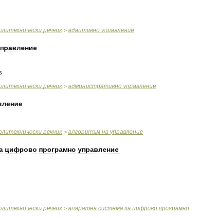
олитехнически
речник
адаптивно
управление
>
управление
s
олитехнически
речник
административно
управление
>
вление
олитехнически
речник
алгоритъм
на
управление
>
а
цифрово
програмно
управление
олитехнически
речник
апаратна
система
за
цифрово
програмно
>