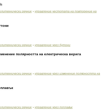
ls
олитехнически
речник
управление
честотата
на
повторение
на
>
утони
олитехнически
речник
управление
чрез
бутони
>
зменение
полярността
на
електрическа
верига
олитехнически
речник
управление
чрез
изменение
полярността
на
>
оплавък
олитехнически
речник
управление
чрез
поплавък
>