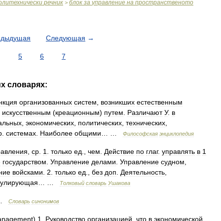
олитехнически
речник
блок
за
управление
на
пространственото
>
едыдущая
Следующая
→
5
6
7
их
словарях:
нкция
организованных
систем
,
возникших
естественным
искусственным
(
креационным
)
путем
.
Различают
У
.
в
альных
,
экономических
,
политических
,
технических
,
р
.
системах
.
Наиболее
общими
… …
Философская
энциклопедия
равления
,
ср
.
1
.
только
ед
.,
чем
.
Действие
по
глаг
.
управлять
в
1
е
государством
.
Управление
делами
.
Управление
судном
,
ние
войсками
.
2
.
только
ед
.,
без
доп
.
Деятельность
,
гулирующая
… …
Толковый
словарь
Ушакова
…
Словарь
синонимов
nagement
)
1
.
Руководство
организацией
,
что
в
экономической