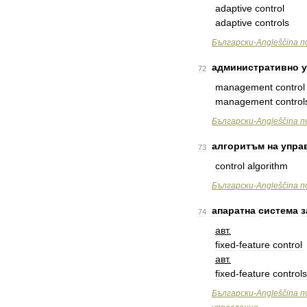
adaptive
control
adaptive
controls
Български
-
Angleščina
п
административно
72
management
control
management
control
Български
-
Angleščina
п
алгоритъм
на
упра
73
control
algorithm
Български
-
Angleščina
п
апаратна
система
з
74
авт
.
fixed
-
feature
control
авт
.
fixed
-
feature
controls
Български
-
Angleščina
п