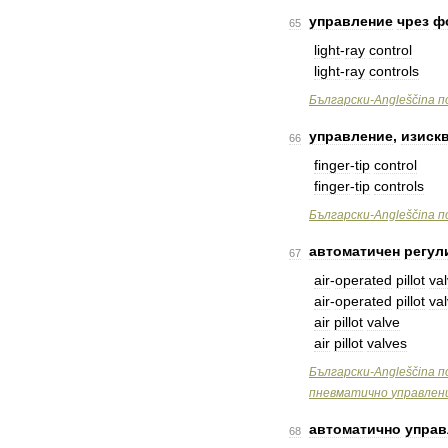
управление
чрез
ф
65
light
-
ray
control
light
-
ray
controls
Български
-
Angleščina
п
управление
,
изиск
66
finger
-
tip
control
finger
-
tip
controls
Български
-
Angleščina
п
автоматичен
регул
67
air
-
operated
pillot
va
air
-
operated
pillot
va
air
pillot
valve
air
pillot
valves
Български
-
Angleščina
п
пневматично
управлен
автоматично
управ
68