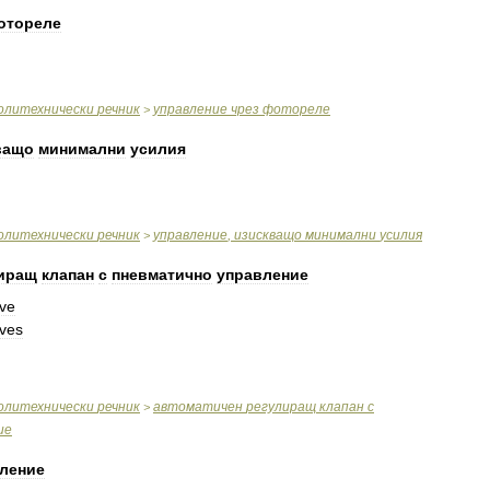
отореле
олитехнически
речник
управление
чрез
фотореле
>
ващо
минимални
усилия
олитехнически
речник
управление
,
изискващо
минимални
усилия
>
иращ
клапан
с
пневматично
управление
lve
lves
олитехнически
речник
автоматичен
регулиращ
клапан
с
>
ие
ление