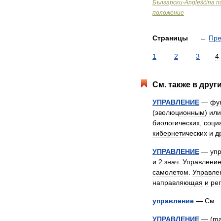
Български
-
Angleščina
п
положение
Страницы
←
Пр
1
2
3
4
См
.
также
в
друг
УПРАВЛЕНИЕ
—
фу
(
эволюционным
)
или
биологических
,
соци
кибернетических
и
д
УПРАВЛЕНИЕ
—
уп
и
2
знач
.
Управлени
самолетом
.
Управле
направляющая
и
ре
управление
—
См
УПРАВЛЕНИЕ
— (
ma