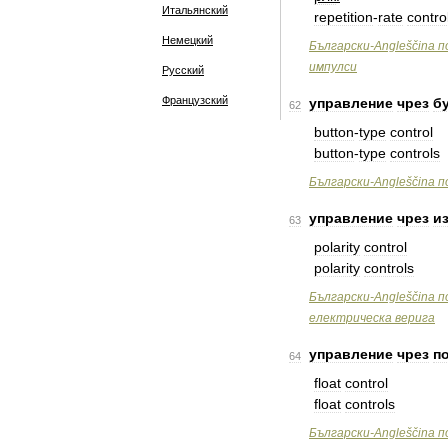
Итальянский
repetition
-
rate
contro
Немецкий
Български
-
Angleščina
п
импулси
Русский
Французский
управление
чрез
б
62
button
-
type
control
button
-
type
controls
Български
-
Angleščina
п
управление
чрез
и
63
polarity
control
polarity
controls
Български
-
Angleščina
п
електрическа
верига
управление
чрез
п
64
float
control
float
controls
Български
-
Angleščina
п