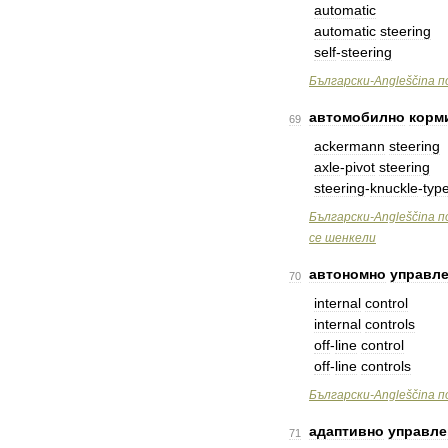
automatic
automatic
steering
self
-
steering
Български
-
Angleščina
п
автомобилно
корм
69
ackermann
steering
axle
-
pivot
steering
steering
-
knuckle
-
typ
Български
-
Angleščina
п
се
шенкели
автономно
управл
70
internal
control
internal
controls
off
-
line
control
off
-
line
controls
Български
-
Angleščina
п
адаптивно
управле
71