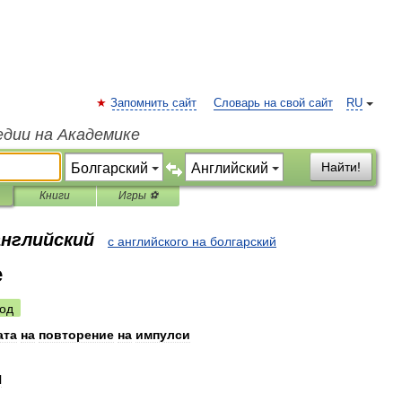
Запомнить сайт
Словарь на свой сайт
RU
едии на Академике
Найти!
Книги
Игры ⚽
английский
с английского на болгарский
е
од
ата
на
повторение
на
импулси
l