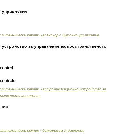
о
управление
олитехнически
речник
асансьор
с
бутонно
управление
>
о
устройство
за
управление
на
пространственото
control
controls
олитехнически
речник
астронавигационно
устройство
за
>
анственото
положение
ение
олитехнически
речник
батерия
за
управление
>