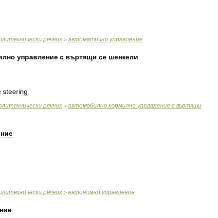
олитехнически
речник
автоматично
управление
>
илно
управление
с
въртящи
се
шенкели
e
steering
олитехнически
речник
автомобилно
кормилно
управление
с
въртящи
>
ение
олитехнически
речник
автономно
управление
>
ние