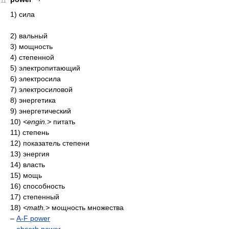
11
1) сила
2) вальный
3) мощность
4) степенной
5) электропитающий
6) электросила
7) электросиловой
8) энергетика
9) энергетический
10)
<engin.>
питать
11) степень
12) показатель степени
13) энергия
14) власть
15) мощь
16) способность
17) степенный
18)
<math.>
мощность множества
–
A-F power