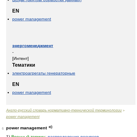
EN
power management
энергоменеджмент
-
[Интент]
Тематики
электроагрегаты генераторные
EN
power management
Англо-русский словарь нормативно-технической терминологии
>
power management
power management
6
1)
Военный термин:
распределение ресурсов