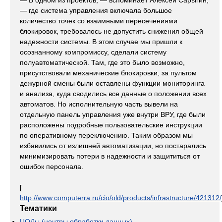
— В одном из проектов, — вспоминает Алексей Сарыгин,
— где система управления включала большое
количество точек со взаимными пересечениями
блокировок, требовалось не допустить снижения общей
надежности системы. В этом случае мы пришли к
осознанному компромиссу, сделали систему
полуавтоматической. Там, где это было возможно,
присутствовали механические блокировки, за пультом
дежурной смены были оставлены функции мониторинга
и анализа, куда сводились все данные о положении всех
автоматов. Но исполнительную часть вывели на
отдельную панель управления уже внутри ВРУ, где были
расположены подробные пользовательские инструкции
по оперативному переключению. Таким образом мы
избавились от излишней автоматизации, но постарались
минимизировать потери в надежности и защититься от
ошибок персонала.
[
http://www.computerra.ru/cio/old/products/infrastructure/421312/
Тематики
ЦОДы (центры обработки данных)