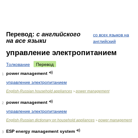
Перевод:
с английского
со всех языков на
на все языки
английский
управление электропитанием
Толкование
Перевод
power management
1
управление электропитанием
English-Russian household appliances
power management
>
power management
2
управление электропитанием
English-Russian dictionary on household appliances
power management
>
ESP energy management system
3