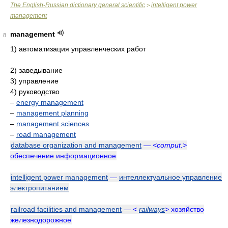
The English-Russian dictionary general scientific
intelligent power
>
management
management
8
1) автоматизация управленческих работ
2) заведывание
3) управление
4) руководство
–
energy management
–
management planning
–
management sciences
–
road management
database organization and management
—
<comput.>
обеспечение информационное
intelligent power management
—
интеллектуальное управление
электропитанием
railroad facilities and management
—
<
railways
>
хозяйство
железнодорожное