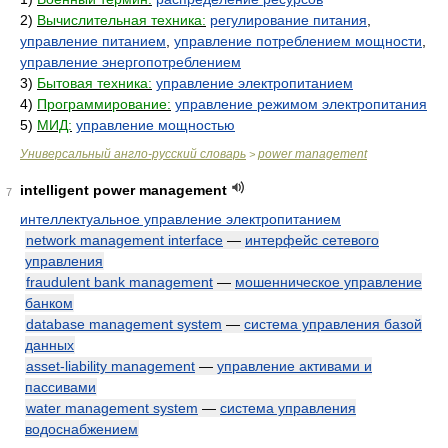
2)
Вычислительная техника:
регулирование питания
,
управление питанием
,
управление потреблением мощности
,
управление энергопотреблением
3)
Бытовая техника:
управление электропитанием
4)
Программирование:
управление режимом электропитания
5)
МИД:
управление мощностью
Универсальный англо-русский словарь
power management
>
intelligent power management
7
интеллектуальное управление электропитанием
network management interface
—
интерфейс сетевого
управления
fraudulent bank management
—
мошенническое управление
банком
database management system
—
система управления базой
данных
asset-liability management
—
управление активами и
пассивами
water management system
—
система управления
водоснабжением