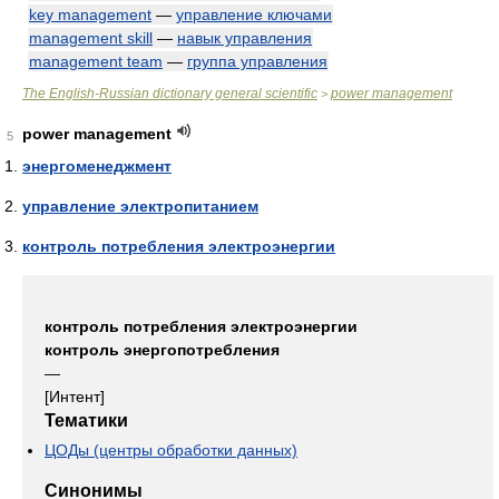
key management
—
управление ключами
management skill
—
навык управления
management team
—
группа управления
The English-Russian dictionary general scientific
power management
>
power management
5
энергоменеджмент
управление электропитанием
контроль потребления электроэнергии
контроль потребления электроэнергии
контроль энергопотребления
—
[Интент]
Тематики
ЦОДы (центры обработки данных)
Синонимы