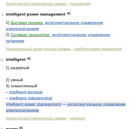
Англо-русский технический словарь
management
>
intelligent power management
9
1)
Бытовая техника:
интеллектуальное управление
электропитанием
2)
Сетевые технологии:
интеллектуальное управление
питанием
Универсальный англо-русский словарь
intelligent power management
>
intelligent
10
1) разумный
2) умный
3) осмысленный
–
intelligent terminal
–
intelligent videoterminal
intelligent power management
—
интеллектуальное управление
электропитанием
Англо-русский технический словарь
intelligent
>
power