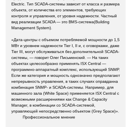
Electric. Тип SCADA-системы зависит от класса и размера
объекта, от количества его элементов, требующих
контроля и управления, от уровня надежности. Частный
вид реализации SCADA — это BMS-система(Building
Management System).
«Дата-центры с объемом потребляемой мощности до 1,5
МВт и уровнем надежности Tier I, II и, с оговорками, даже
Tier III, могут обслуживаться без дополнительной SCADA-
системы, — говорит Олег Письменский. — На таких
объектах целесообразно применять ISX Central —
программно-аппаратный комплекс, использующий SNMP.
Если же категория и мощность однозначно предполагают
непрерывность управления, в таких случаях оправданна
комбинация SNMP- и SCADA-системы. Например, для
машинного зала (White Space) применяется ISX Central с
возможными расширениями как Change & Capacity
Manager, в комбинации со SCADA-системой,
управляющей непосредственно объектом (Grey Space)».
Профессиональное мнение