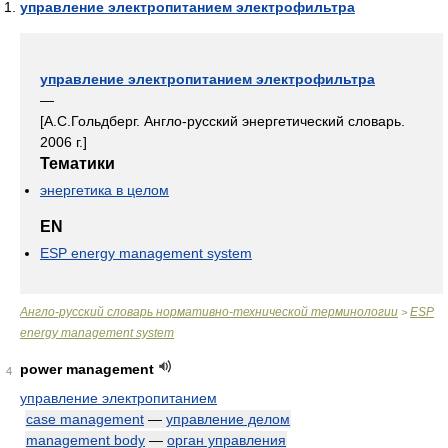
управление электропитанием электрофильтра
управление электропитанием электрофильтра
—
[А.С.Гольдберг. Англо-русский энергетический словарь.
2006 г.]
Тематики
энергетика в целом
EN
ESP energy management system
Англо-русский словарь нормативно-технической терминологии
ESP
>
energy management system
power management
4
управление электропитанием
case management
—
управление делом
management body
—
орган управления