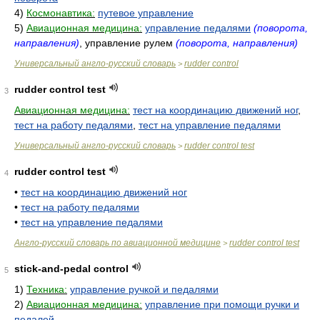
4)
Космонавтика:
путевое управление
5)
Авиационная медицина:
управление педалями
(поворота,
направления)
, управление рулем
(поворота, направления)
Универсальный англо-русский словарь
rudder control
>
rudder control test
3
Авиационная медицина:
тест на координацию движений ног
,
тест на работу педалями
,
тест на управление педалями
Универсальный англо-русский словарь
rudder control test
>
rudder control test
4
•
тест на координацию движений ног
•
тест на работу педалями
•
тест на управление педалями
Англо-русский словарь по авиационной медицине
rudder control test
>
stick-and-pedal control
5
1)
Техника:
управление ручкой и педалями
2)
Авиационная медицина:
управление при помощи ручки и
педалей