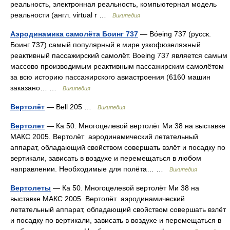
реальность, электронная реальность, компьютерная модель
реальности (англ. virtual r …
Википедия
Аэродинамика самолёта Боинг 737
— Bóeing 737 (русск.
Боинг 737) самый популярный в мире узкофюзеляжный
реактивный пассажирский самолёт. Boeing 737 является самым
массовo производимым реактивным пассажирским самолётом
за всю историю пассажирского авиастроения (6160 машин
заказано… …
Википедия
Вертолёт
— Bell 205 …
Википедия
Вертолет
— Ка 50. Многоцелевой вертолёт Ми 38 на выставке
МАКС 2005. Вертолёт аэродинамический летательный
аппарат, обладающий свойством совершать взлёт и посадку по
вертикали, зависать в воздухе и перемещаться в любом
направлении. Необходимые для полёта… …
Википедия
Вертолеты
— Ка 50. Многоцелевой вертолёт Ми 38 на
выставке МАКС 2005. Вертолёт аэродинамический
летательный аппарат, обладающий свойством совершать взлёт
и посадку по вертикали, зависать в воздухе и перемещаться в