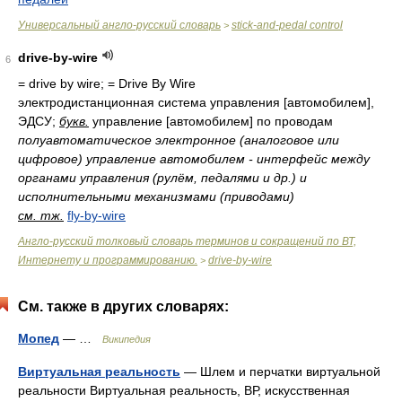
Универсальный англо-русский словарь
stick-and-pedal control
>
drive-by-wire
6
= drive by wire; = Drive By Wire
электродистанционная система управления [автомобилем],
ЭДСУ;
букв.
управление [автомобилем] по проводам
полуавтоматическое электронное (аналоговое или
цифровое) управление автомобилем - интерфейс между
органами управления (рулём, педалями и др.) и
исполнительными механизмами (приводами)
см. тж.
fly-by-wire
Англо-русский толковый словарь терминов и сокращений по ВТ,
Интернету и программированию.
drive-by-wire
>
См. также в других словарях:
Мопед
— …
Википедия
Виртуальная реальность
— Шлем и перчатки виртуальной
реальности Виртуальная реальность, ВР, искусственная