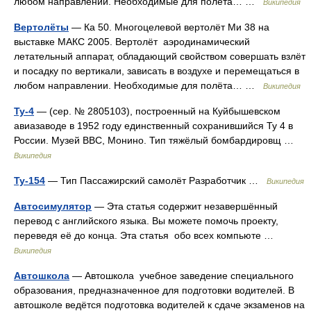
любом направлении. Необходимые для полёта… …
Википедия
Вертолёты
— Ка 50. Многоцелевой вертолёт Ми 38 на
выставке МАКС 2005. Вертолёт аэродинамический
летательный аппарат, обладающий свойством совершать взлёт
и посадку по вертикали, зависать в воздухе и перемещаться в
любом направлении. Необходимые для полёта… …
Википедия
Ту-4
— (сер. № 2805103), построенный на Куйбышевском
авиазаводе в 1952 году единственный сохранившийся Ту 4 в
России. Музей ВВС, Монино. Тип тяжёлый бомбардировщ …
Википедия
Ту-154
— Тип Пассажирский самолёт Разработчик …
Википедия
Автосимулятор
— Эта статья содержит незавершённый
перевод с английского языка. Вы можете помочь проекту,
переведя её до конца. Эта статья обо всех компьюте …
Википедия
Автошкола
— Автошкола учебное заведение специального
образования, предназначенное для подготовки водителей. В
автошколе ведётся подготовка водителей к сдаче экзаменов на