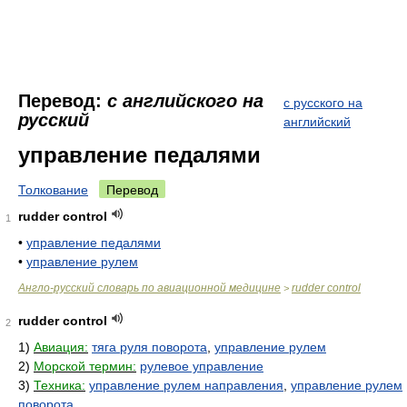
Перевод:
с английского на
с русского на
русский
английский
управление педалями
Толкование
Перевод
rudder control
1
•
управление педалями
•
управление рулем
Англо-русский словарь по авиационной медицине
rudder control
>
rudder control
2
1)
Авиация:
тяга руля поворота
,
управление рулем
2)
Морской термин:
рулевое управление
3)
Техника:
управление рулем направления
,
управление рулем
поворота