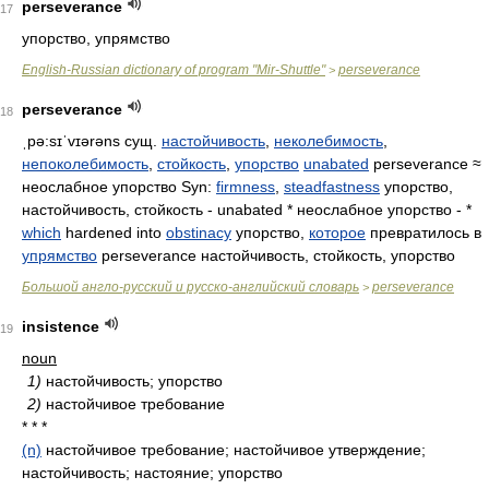
perseverance
17
упорство, упрямство
English-Russian dictionary of program "Mir-Shuttle"
perseverance
>
perseverance
18
ˌpə:sɪˈvɪərəns
сущ.
настойчивость
,
неколебимость
,
непоколебимость
,
стойкость
,
упорство
unabated
perseverance ≈
неослабное упорство Syn:
firmness
,
steadfastness
упорство,
настойчивость, стойкость - unabated * неослабное упорство - *
which
hardened into
obstinacy
упорство,
которое
превратилось в
упрямство
perseverance настойчивость, стойкость, упорство
Большой англо-русский и русско-английский словарь
perseverance
>
insistence
19
noun
1)
настойчивость; упорство
2)
настойчивое требование
* * *
(n)
настойчивое требование; настойчивое утверждение;
настойчивость; настояние; упорство