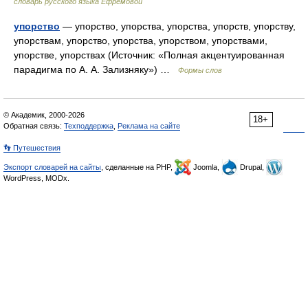
словарь русского языка Ефремовой
упорство
— упорство, упорства, упорства, упорств, упорству,
упорствам, упорство, упорства, упорством, упорствами,
упорстве, упорствах (Источник: «Полная акцентуированная
парадигма по А. А. Зализняку») …
Формы слов
© Академик, 2000-2026
18+
Обратная связь:
Техподдержка
,
Реклама на сайте
👣 Путешествия
Экспорт словарей на сайты
, сделанные на PHP,
Joomla,
Drupal,
WordPress, MODx.