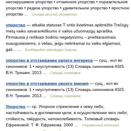
несокрушимое упорство • отчаянное упорство • поразительное
упорство • редкое упорство • удивительное упорство • яростное
упорство …
Словарь русской идиоматики
упорство
— atkakla statusas T sritis švietimas apibrėžtis Trečiųjų
metų vaiko savarankiškumo ir valios užuomazgų apraiška.
Pirmiausia ji reiškiasi žodiniu negatyvizmu – prieštaravimais
suaugusiesiems, o vėliau, jeigu netinkamai su vaiku elgiamasi,
gali… …
Enciklopedinis edukologijos žodynas
упорство в отстаивании своего интереса
— сущ., кол во
синонимов: 1 • неуступчивость (13) Словарь синонимов ASIS.
В.Н. Тришин. 2013 …
Словарь синонимов
упорство в отстаивании своего мнения
— сущ., кол во
синонимов: 1 • неуступчивость (13) Словарь синонимов ASIS.
В.Н. Тришин. 2013 …
Словарь синонимов
Упорство
— ср. Упорное стремление к чему либо,
настойчивость в достижении цели, в осуществлении чего либо;
стойкость, твёрдость, непоколебимость. Толковый словарь
Ефремовой. Т. Ф. Ефремова. 2000 …
Современный толковый