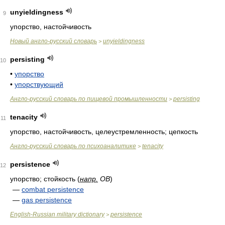
unyieldingness
9
упорство, настойчивость
Новый англо-русский словарь
unyieldingness
>
persisting
10
•
упорство
•
упорствующий
Англо-русский словарь по пищевой промышленности
persisting
>
tenacity
11
упорство, настойчивость, целеустремленность; цепкость
Англо-русский словарь по психоаналитике
tenacity
>
persistence
12
упорство; стойкость
(
напр.
ОВ
)
—
combat persistence
—
gas persistence
English-Russian military dictionary
persistence
>