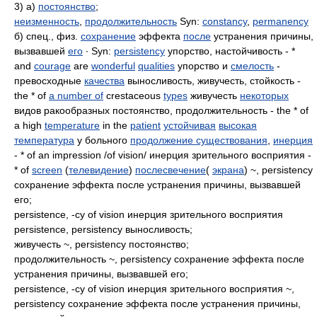
3) а)
постоянство
;
неизменность
,
продолжительность
Syn:
constancy
,
permanency
б) спец., физ.
сохранение
эффекта
после
устранения причины,
вызвавшей
его
∙ Syn:
persistency
упорство, настойчивость - *
and
courage
are
wonderful
qualities
упорство и
смелость
-
превосходные
качества
выносливость, живучесть, стойкость -
the * of
a number of
crestaceous
types
живучесть
некоторых
видов ракообразных постоянство, продолжительность - the * of
a high
temperature
in the
patient
устойчивая
высокая
температура
у больного
продолжение существования
,
инерция
- * of an impression /of vision/ инерция зрительного восприятия -
* of
screen
(
телевидение
)
послесвечение
(
экрана
) ~, persistency
сохранение эффекта после устранения причины, вызвавшей
его;
persistence, -cy of vision инерция зрительного восприятия
persistence, persistency выносливость;
живучесть ~, persistency постоянство;
продолжительность ~, persistency сохранение эффекта после
устранения причины, вызвавшей его;
persistence, -cy of vision инерция зрительного восприятия ~,
persistency сохранение эффекта после устранения причины,