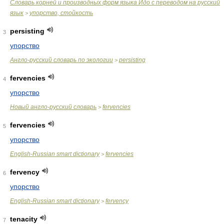
Словарь корней и производных форм языка Идо с переводом на русский
язык
упорство, стойкость
>
persisting
3
упорство
Англо-русский словарь по экологии
persisting
>
fervencies
4
упорство
Новый англо-русский словарь
fervencies
>
fervencies
5
упорство
English-Russian smart dictionary
fervencies
>
fervency
6
упорство
English-Russian smart dictionary
fervency
>
tenacity
7