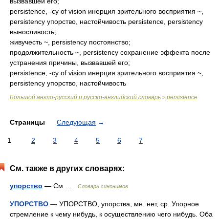
вызвавшей его;
persistence, -cy of vision инерция зрительного восприятия ~,
persistency упорство, настойчивость persistence, persistency
выносливость;
живучесть ~, persistency постоянство;
продолжительность ~, persistency сохранение эффекта после
устранения причины, вызвавшей его;
persistence, -cy of vision инерция зрительного восприятия ~,
persistency упорство, настойчивость
Большой англо-русский и русско-английский словарь
persistence
>
Страницы
Следующая
→
1
2
3
4
5
6
7
См. также в других словарях:
упорство
— См …
Словарь синонимов
УПОРСТВО
— УПОРСТВО, упорства, мн. нет, ср. Упорное
стремление к чему нибудь, к осуществлению чего нибудь. Оба