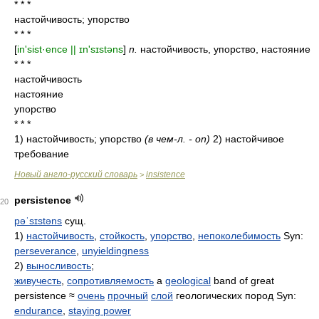
* * *
настойчивость; упорство
* * *
[
in'sist·ence || ɪn'sɪstəns
]
n.
настойчивость, упорство, настояние
* * *
настойчивость
настояние
упорство
* * *
1) настойчивость; упорство
(в чем-л. - on)
2) настойчивое
требование
Новый англо-русский словарь
insistence
>
persistence
20
pəˈsɪstəns
сущ.
1)
настойчивость
,
стойкость
,
упорство
,
непоколебимость
Syn:
perseverance
,
unyieldingness
2)
выносливость
;
живучесть
,
сопротивляемость
a
geological
band of great
persistence ≈
очень
прочный
слой
геологических пород Syn:
endurance
,
staying power