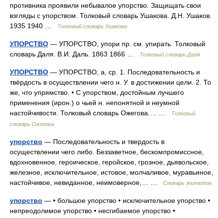
противника проявили небывалое упорство. Защищать свои
взгляды с упорством. Толковый словарь Ушакова. Д.Н. Ушаков.
1935 1940 …
Толковый словарь Ушакова
УПОРСТВО
— УПОРСТВО, упори пр. см. упирать. Толковый
словарь Даля. В.И. Даль. 1863 1866 …
Толковый словарь Даля
УПОРСТВО
— УПОРСТВО, а, ср. 1. Последовательность и
твёрдость в осуществлении чего н. У. в достижении цели. 2. То
же, что упрямство. • С упорством, достойным лучшего
применения (ирон.) о чьей н. непонятной и неумной
настойчивости. Толковый словарь Ожегова.… …
Толковый
словарь Ожегова
упорство
— Последовательность и твердость в
осуществлении чего либо. Беззаветное, бескомпромиссное,
вдохновенное, героическое, геройское, грозное, дьявольское,
железное, исключительное, истовое, молчаливое, муравьиное,
настойчивое, невиданное, неимоверное,… …
Словарь эпитетов
упорство
— • большое упорство • исключительное упорство •
непреодолимое упорство • несгибаемое упорство •