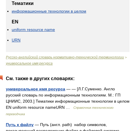
Тематики
информационные технологии в целом
EN
uniform resource name
URN
Русско-английский словарь нормативно-технической терминологии
>
универсальное имя ресурса
См. также в других словарях:
универсальное имя ресурса
— — [Л.Г.Суменко. Англо
русский словарь по информационным технологиям. М.: ГП
ЦНИИС, 2003.] Тематики информационные технологии в целом
EN uniform resource nameURN …
Справочник технического
переводчика
Путь к файлу
— Путь (англ. path) набор символов,
показывающий расположение файла в файловой системе,