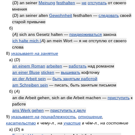
(
D
) an seiner
Meinung
festhalten
—
не
отступать
от своего
мнения
(
D
) an seiner alten
Gewohnheit
festhalten —
следовать
своей
старой привычке
б)
(
A
) sich ans Gesetz halten —
придерживаться
закона
ich halte mich (
A
) an mein Wort — я не отступлю от своего
слова
8)
указывает на занятие
а)
(
D
)
an einem Roman
arbeiten
—
работать
над романом
an einer Bluse
sticken
—
вышивать
кофточку
an der Arbeit sein
—
быть занятым работой
am Schreiben sein
— писать, быть занятым письмом
б)
(
A
)
an die Arbeit gehen, sich an die Arbeit machen —
приступить
к
работе
ans Werk gehen
—
приступить к делу
9)
указывает на
принадлежность
,
отношение
,
касательство
к чему-л., на
участие
в чём-л., на состояние
а)
(
D
)
в