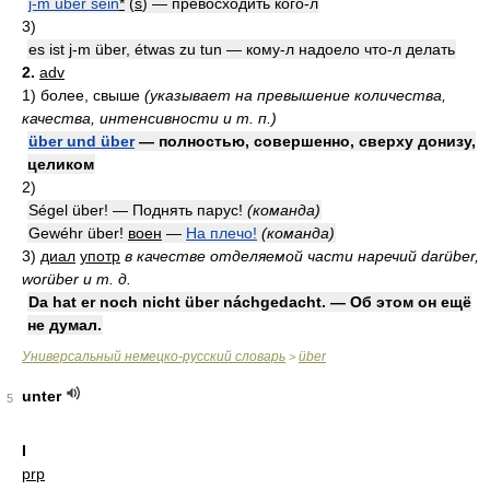
j-m über sein
*
(
s
) — превосходить кого-л
3)
es ist j-m über, étwas zu tun — кому-л надоело что-л делать
2.
adv
1)
более, свыше
(указывает на превышение количества,
качества, интенсивности и т. п.)
über und über
— полностью, совершенно, сверху донизу,
целиком
2)
Ségel über! — Поднять парус!
(команда)
Gewéhr über!
воен
—
На плечо!
(команда)
3)
диал
употр
в качестве отделяемой части наречий darüber,
worüber и т. д.
Da hat er noch nicht über náchgedacht. — Об этом он ещё
не думал.
Универсальный немецко-русский словарь
über
>
unter
5
I
prp