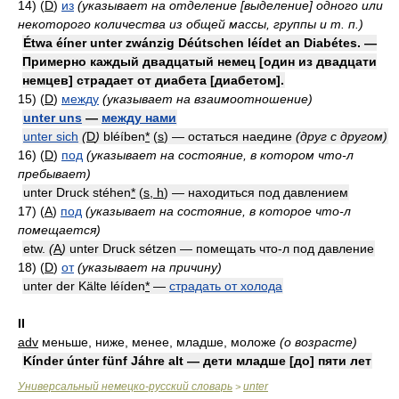
14) (
D
)
из
(указывает на отделение [выделение] одного или
некоторого количества из общей массы, группы и т. п.)
Étwa éíner unter zwánzig Déútschen léídet an Diabétes. —
Примерно каждый двадцатый немец [один из двадцати
немцев] страдает от диабета [диабетом].
15) (
D
)
между
(указывает на взаимоотношение)
unter uns
—
между нами
unter sich
(
D
)
bléíben
*
(
s
) — остаться наедине
(друг с другом)
16) (
D
)
под
(указывает на состояние, в котором что-л
пребывает)
unter Druck stéhen
*
(
s, h
) — находиться под давлением
17) (
A
)
под
(указывает на состояние, в которое что-л
помещается)
etw.
(
A
)
unter Druck sétzen — помещать что-л под давление
18) (
D
)
от
(указывает на причину)
unter der Kälte léíden
*
—
страдать от холода
II
adv
меньше, ниже, менее, младше, моложе
(о возрасте)
Kínder únter fünf Jáhre alt — дети младше [до] пяти лет
Универсальный немецко-русский словарь
unter
>