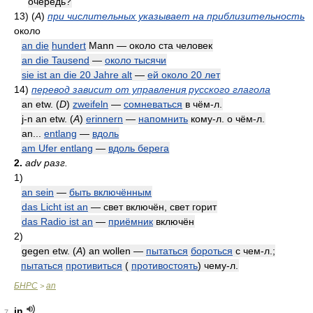
очередь?
13)
(
A
)
при числительных указывает на приблизительность
около
an die
hundert
Mann — около ста человек
an die Tausend
—
около тысячи
sie ist an die 20 Jahre alt
—
ей около 20 лет
14)
перевод зависит от управления русского глагола
an etw. (
D
)
zweifeln
—
сомневаться
в чём-л.
j-n an etw. (
A
)
erinnern
—
напомнить
кому-л. о чём-л.
an...
entlang
—
вдоль
am Ufer entlang
—
вдоль берега
2.
adv разг.
1)
an sein
—
быть включённым
das Licht ist an
— свет включён, свет горит
das Radio ist an
—
приёмник
включён
2)
gegen etw. (
A
) an wollen —
пытаться
бороться
с чем-л.;
пытаться
противиться
(
противостоять
) чему-л.
БНРС
an
>
in
7