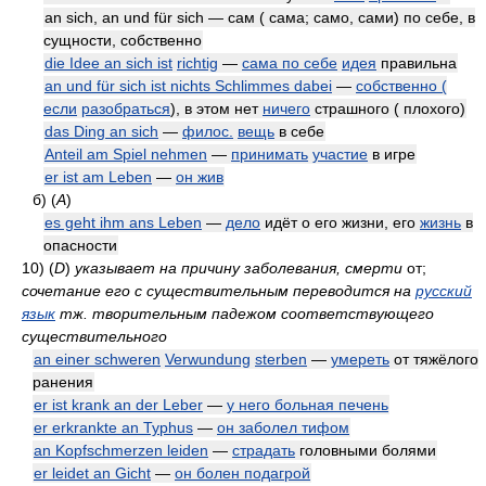
an sich, an und für sich — сам ( сама; само, сами) по себе, в
сущности, собственно
die Idee an sich ist
richtig
—
сама по себе
идея
правильна
an und für sich ist nichts Schlimmes dabei
—
собственно (
если
разобраться
), в этом нет
ничего
страшного ( плохого)
das Ding an sich
—
филос.
вещь
в себе
Anteil am Spiel nehmen
—
принимать
участие
в игре
er ist am Leben
—
он жив
б)
(
A
)
es geht ihm ans Leben
—
дело
идёт о его жизни, его
жизнь
в
опасности
10)
(
D
)
указывает на причину заболевания, смерти
от;
сочетание его с существительным переводится на
русский
язык
тж. творительным падежом соответствующего
существительного
an einer schweren
Verwundung
sterben
—
умереть
от тяжёлого
ранения
er ist krank an der Leber
—
у него больная печень
er erkrankte an Typhus
—
он заболел тифом
an Kopfschmerzen leiden
—
страдать
головными болями
er leidet an Gicht
—
он болен подагрой