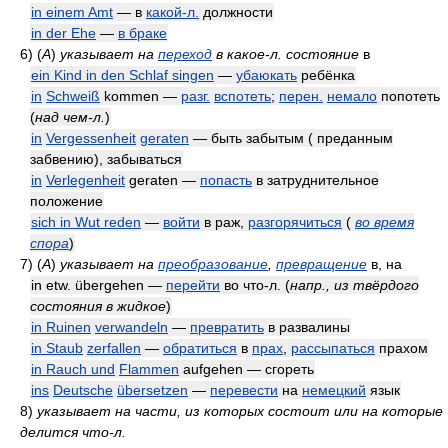
in einem Amt
— в
какой-л.
должности
in der Ehe
—
в браке
6)
(
A
)
указывает на
переход
в какое-л. состояние
в
ein Kind in den Schlaf singen
—
убаюкать
ребёнка
in
Schweiß
kommen —
разг.
вспотеть
;
перен.
немало
попотеть
(
над чем-л.
)
in
Vergessenheit
geraten
— быть забытым ( преданным
забвению), забываться
in
Verlegenheit
geraten —
попасть
в затруднительное
положение
sich in Wut reden
—
войти
в раж,
разгорячиться
(
во время
спора
)
7)
(
A
)
указывает на
преобразование
,
превращение
в, на
in etw. übergehen —
перейти
во что-л.
(
напр., из твёрдого
состояния в жидкое
)
in Ruinen
verwandeln
—
превратить
в развалины
in Staub
zerfallen
—
обратиться
в
прах
,
рассыпаться
прахом
in Rauch und
Flammen
aufgehen — сгореть
ins
Deutsche
übersetzen
—
перевести
на
немецкий
язык
8)
указывает на части, из которых состоит или на которые
делится что-л.