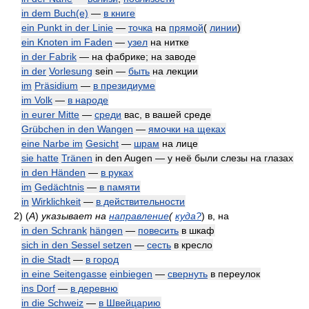
in dem Buch(e)
—
в книге
ein Punkt in der Linie
—
точка
на
прямой
(
линии
)
ein Knoten im Faden
—
узел
на нитке
in der Fabrik
— на фабрике; на заводе
in der
Vorlesung
sein —
быть
на лекции
im
Präsidium
—
в президиуме
im Volk
—
в народе
in eurer Mitte
—
среди
вас, в вашей среде
Grübchen in den Wangen
—
ямочки на щеках
eine Narbe im
Gesicht
—
шрам
на лице
sie hatte
Tränen
in den Augen — у неё были слезы на глазах
in den Händen
—
в руках
im
Gedächtnis
—
в памяти
in
Wirklichkeit
—
в действительности
2)
(
A
)
указывает на
направление
(
куда?
)
в, на
in den Schrank
hängen
—
повесить
в шкаф
sich in den Sessel setzen
—
сесть
в кресло
in die Stadt
—
в город
in eine Seitengasse
einbiegen
—
свернуть
в переулок
ins Dorf
—
в деревню
in die Schweiz
—
в Швейцарию