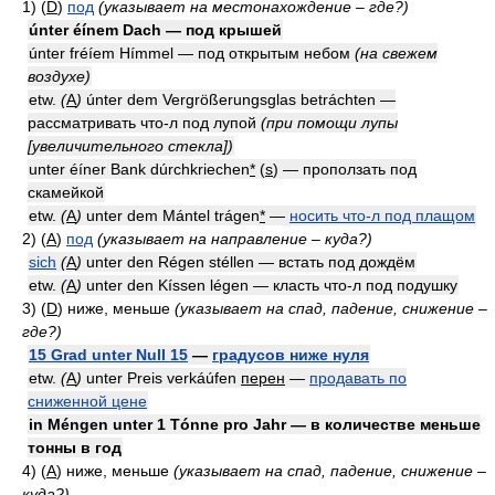
1) (
D
)
под
(указывает на местонахождение – где?)
únter éínem Dach — под крышей
únter fréíem Hímmel — под открытым небом
(на свежем
воздухе)
etw.
(
A
)
únter dem Vergrößerungsglas betráchten —
рассматривать что-л под лупой
(при помощи лупы
[увеличительного стекла])
unter éíner Bank dúrchkriechen
*
(
s
) — проползать под
скамейкой
etw.
(
A
)
unter dem Mántel trágen
*
—
носить что-л под плащом
2) (
A
)
под
(указывает на направление – куда?)
sich
(
A
)
unter den Régen stéllen — встать под дождём
etw.
(
A
)
unter den Kíssen légen — класть что-л под подушку
3) (
D
)
ниже, меньше
(указывает на спад, падение, снижение –
где?)
15 Grad unter Null 15
—
градусов ниже нуля
etw.
(
A
)
unter Preis verkáúfen
перен
—
продавать по
сниженной цене
in Méngen unter 1 Tónne pro Jahr — в количестве меньше
тонны в год
4) (
A
)
ниже, меньше
(указывает на спад, падение, снижение –
куда?)