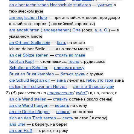
an einer technischen
Hochschule
studieren
—
учиться
в
техническом вузе
am englischen Hofe
— при английском дворе, при дворе
английского короля ( английской королевы)
am angeführten ( angegebenen) Orte
(сокр.
a. a. O.
) — в
указанном месте
an Ort und Stelle sein
—
быть
на месте
ich an deiner Stelle... — я на твоём месте...
an der Spitze stehen
—
стоять во главе
Kopf an Kopf
— столпившись,
тесно
сгрудившись
Schulter an Schulter
—
плечом к плечу
Brust an Brust
kämpfen
—
биться
грудь
с грудью
die Schuld liegt an dir
—
вина
лежит на
тебе
,
это
твоя
вина
es liegt mir schwer am Herzen
—
это гнетёт мою душу
2)
(
A
)
указывает на
направление
(
куда?
)
к, на, около; в
an die Wand
stellen
—
ставить
к стене ( около стены)
an die Wand hängen
—
вешать
на стену
an die Decke hängen
—
вешать
на потолок
sich an den Tisch setzen
—
сесть
за стол ( к столу)
ans Ufer
— к берегу, на берег
an den Fluß
— к реке, на реку