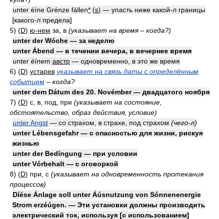
unter éíne Grénze fállen
*
(
s
) — упасть ниже какой-л границы
[какого-л предела]
5) (
D
)
ю-нем
за, в
(указывает на время – когда?)
unter der Wóche — за неделю
unter Ábend — в течении вечера, в вечернее время
unter éínem
австр
— одновременно, в это же время
6) (
D
)
устарев
указывает на связь даты с определённым
событием
–
когда?
unter dem Dátum des 20. Novémber — двадцатого ноября
7) (
D
)
с, в, под, при
(указывает на состояние,
обстоятельство, образ действия, условие)
unter Angst
— со страхом, в страхе, под страхом
(чего-л)
unter Lébensgefahr — с опасностью для жизни, рискуя
жизнью
unter der Bedíngung — при условии
unter Vórbehalt — с оговоркой
8) (
D
)
при, с
(указывает на одновременность протекания
процессов)
Díése Ánlage soll unter Áúsnutzung von Sónnenenergie
Strom erzéúgen. — Эти установки должны производить
электрический ток, используя [с использованием]