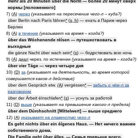
mehr als 20 Minúten über die Norm — более 20 минут сверх
нормы [положенного]
7) (
A
)
через
(указывает на пересечение чего-л – куда?)
über Berlín nach París fáhren
*
(
s, h
) — ехать в Париж через
Берлин
8) (
A
)
в течение
(указывает на время – когда?)
über das Wóchenende réísen — путешествовать в
выходные
die gánze Nacht über wach sein
*
(
s
) — бодрствовать всю ночь
9) (
A
)
диал
через, по истечении
(указывает на время – когда?)
über vier Táge — через четыре дня
10) (
D
)
за
(указывает на деятельность, во время которой
совершается какое-л действие)
über dem Gespräch etw.
(
A
)
vergéssen
*
—
забыть о чём-л за
разговором
über der Árbeit éínschlafen
*
(
s
) — уснуть за работой
11) (
D
)
выше
(указывает на превышение какого-л предела)
über dem Dúrchschnitt [Míttelwert] — выше среднего
12) (
A
)
указывает на главенство чего-л
Es geht nichts über ein éígenes Haus. — Нет ничего важнее
собственного дома.
Die Famílie geht über álles. — Семья превыше всего.