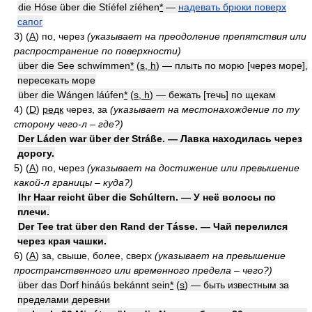
die Hóse über die Stíéfel zíéhen
*
—
надевать брюки поверх
сапог
3) (
A
)
по, через
(указывает на преодоление препятствия или
распространение по поверхности)
über die See schwímmen
*
(
s, h
) — плыть по морю [через море],
пересекать море
über die Wángen láúfen
*
(
s, h
) — бежать [течь] по щекам
4) (
D
)
редк
через, за
(указывает на местонахождение по ту
сторону чего-л – где?)
Der Láden war über der Stráße. — Лавка находилась через
дорогу.
5) (
A
)
по, через
(указывает на достижение или превышение
какой-л границы – куда?)
Ihr Haar reicht über die Schúltern. — У неё волосы по
плечи.
Der Tee trat über den Rand der Tásse. — Чай перелился
через края чашки.
6) (
A
)
за, свыше, более, сверх
(указывает на превышение
пространственного или временного предела – чего?)
über das Dorf hináús bekánnt sein
*
(
s
) — быть известным за
пределами деревни