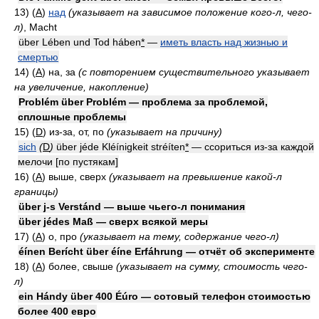
13) (
A
)
над
(указывает на зависимое положение кого-л, чего-
л)
, Macht
über Lében und Tod háben
*
—
иметь власть над жизнью и
смертью
14) (
A
)
на, за
(с повторением существительного указывает
на увеличение, накопление)
Problém über Problém — проблема за проблемой,
сплошные проблемы
15) (
D
)
из-за, от, по
(указывает на причину)
sich
(
D
)
über jéde Kléínigkeit stréíten
*
— ссориться из-за каждой
мелочи [по пустякам]
16) (
A
)
выше, сверх
(указывает на превышение какой-л
границы)
über j-s Verstánd — выше чьего-л понимания
über jédes Maß — сверх всякой меры
17) (
A
)
о, про
(указывает на тему, содержание чего-л)
éínen Berícht über éíne Erfáhrung — отчёт об эксперименте
18) (
A
)
более, свыше
(указывает на сумму, стоимость чего-
л)
ein Hándy über 400 Éúro — сотовый телефон стоимостью
более 400 евро