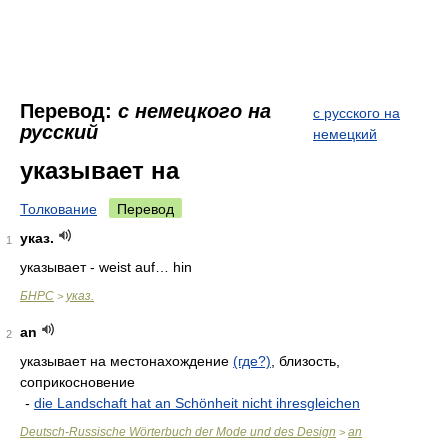
Перевод:
с немецкого на
с русского на
русский
немецкий
указывает на
Толкование
Перевод
указ.
1
указывает - weist auf… hin
БНРС
указ.
>
an
2
указывает на местонахождение
(где?)
, близость,
соприкосновение
-
die Landschaft hat an Schönheit nicht ihresgleichen
Deutsch-Russische Wörterbuch der Mode und des Design
an
>