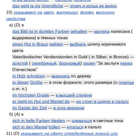
das geht ja ins
Unendliche
—
этому и конца не видно
10)
указывает на
цвет
,
материал
,
форму
,
величину
,
свойства
а)
(
D
)
в
das Bild ist in dunklen Farben
gehalten
—
картина
написана (
выдержана) в тёмных тонах
einen Hut in Braun
wählen
—
выбрать
шляпу коричневого
цвета
Vaterländischer Verdienstorden in Gold ( in Silber, in Bronze) —
золотой
(
серебряный
,
бронзовый
)
орден
"За заслуги
перед
Отечеством"
in Holz
schnitzen
—
вырезать
по дереву
in dieser
Größe
— в этом формате; этого размера
(
о
платье
и т. п.
)
im höchsten Grade
—
в высшей степени
er steht im Hut und Mantel da
—
он стоит в шляпе и пальто
im Geiste der Zeit
—
в духе времени
б)
(
A
)
в
sich in helle Farben
kleiden
—
одеваться
в светлые тона
sich in den Mantel
hüllen
—
кутаться
в пальто
11)
(
D
)
указывает на сферу определённых знаний или