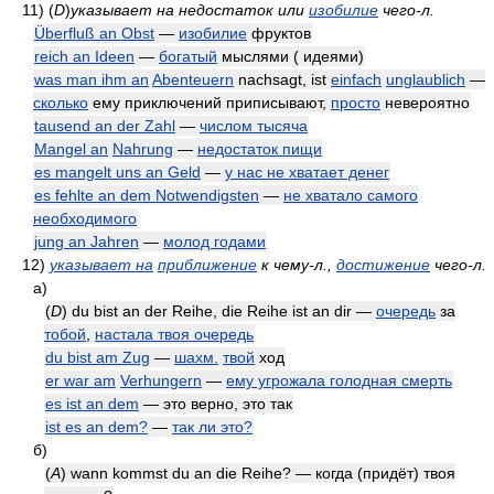
11)
(
D
)
указывает на недостаток или
изобилие
чего-л.
Überfluß an Obst
—
изобилие
фруктов
reich an Ideen
—
богатый
мыслями ( идеями)
was man ihm an
Abenteuern
nachsagt, ist
einfach
unglaublich
—
сколько
ему приключений приписывают,
просто
невероятно
tausend an der Zahl
—
числом тысяча
Mangel an
Nahrung
—
недостаток пищи
es mangelt uns an Geld
—
у нас не хватает денег
es fehlte an dem Notwendigsten
—
не хватало самого
необходимого
jung an Jahren
—
молод годами
12)
указывает на
приближение
к чему-л.,
достижение
чего-л.
а)
(
D
) du bist an der Reihe, die Reihe ist an dir —
очередь
за
тобой
,
настала твоя очередь
du bist am Zug
—
шахм.
твой
ход
er war am
Verhungern
—
ему угрожала голодная смерть
es ist an dem
— это верно, это так
ist es an dem?
—
так ли это?
б)
(
A
) wann kommst du an die Reihe? — когда (придёт) твоя