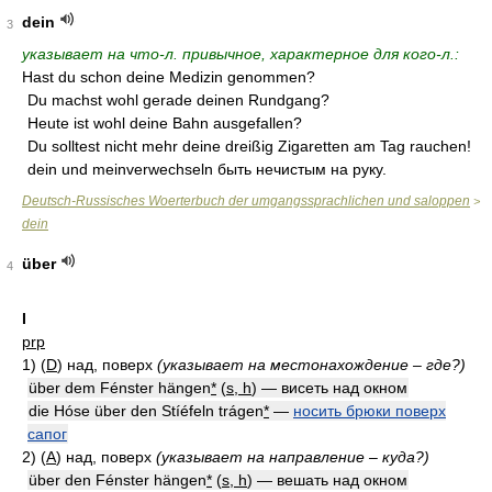
dein
3
указывает на что-л. привычное, характерное для кого-л.:
Hast du schon deine Medizin genommen?
Du machst wohl gerade deinen Rundgang?
Heute ist wohl deine Bahn ausgefallen?
Du solltest nicht mehr deine dreißig Zigaretten am Tag rauchen!
dein und meinverwechseln быть нечистым на руку.
Deutsch-Russisches Woerterbuch der umgangssprachlichen und saloppen
>
dein
über
4
I
prp
1) (
D
)
над, поверх
(указывает на местонахождение – где?)
über dem Fénster hängen
*
(
s, h
) — висеть над окном
die Hóse über den Stíéfeln trágen
*
—
носить брюки поверх
сапог
2) (
A
)
над, поверх
(указывает на направление – куда?)
über den Fénster hängen
*
(
s, h
) — вешать над окном