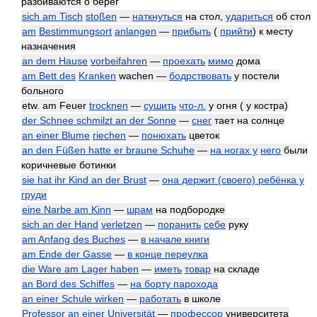
разбиваются о берег
sich am Tisch
stoßen
—
наткнуться
на стол,
удариться
об стол
am
Bestimmungsort
anlangen
—
прибыть
(
прийти
) к месту
назначения
an dem Hause
vorbeifahren
—
проехать
мимо
дома
am Bett des
Kranken
wachen —
бодрствовать
у постели
больного
etw. am Feuer
trocknen
—
сушить
что-л.
у огня ( у костра)
der Schnee schmilzt an der Sonne
—
снег
тает на солнце
an einer Blume
riechen
—
понюхать
цветок
an den Füßen hatte er braune Schuhe
—
на ногах у
него
были
коричневые ботинки
sie hat ihr Kind an der Brust
—
она держит (своего) ребёнка у
груди
eine Narbe am Kinn
—
шрам
на подбородке
sich an der Hand
verletzen
—
поранить
себе
руку
am Anfang des Buches
—
в начале книги
am Ende der Gasse
—
в конце переулка
die Ware am Lager haben
—
иметь
товар
на складе
an Bord des Schiffes
—
на борту парохода
an einer Schule wirken
—
работать
в школе
Professor an einer
Universität
—
профессор
университета