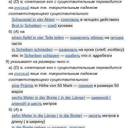
а)
(
D
)
в;
сочетание его с существительным переводится
на
русский
язык тж. творительным падежом
соответствующего существительного
Schauspiel in vier Akten
—
спектакль
в четырёх действиях
Brot in
Scheiben
—
хлеб
кусками
б)
(
A
)
на
einen Apfel in vier Teile teilen
—
разделить
яблоко
на
четыре
части
in Scheiben
schneiden
—
разрезать
на куски
(
хлеб, колбасу
)
etw. in
Scherben
schlagen
—
разбить
что-л. вдребезги
9)
указывает на размеры чего-л.
а)
(
D
)
в;
сочетание его с существительным переводится
на
русский
язык тж. творительным падежом
соответствующего существительного
eine
Prämie
in Höhe von 50 Mark —
премия
в размере 50
марок
sechs Meter in der Breite ( in der Länge)
—
шириной (
длиной) в
шесть
метров
б)
(
A
)
в
zehn Meter in die Länge ( in die Breite)
—
десять
метров в
длину ( в ширину)
in die Breite gehen
—
полнеть
,
толстеть