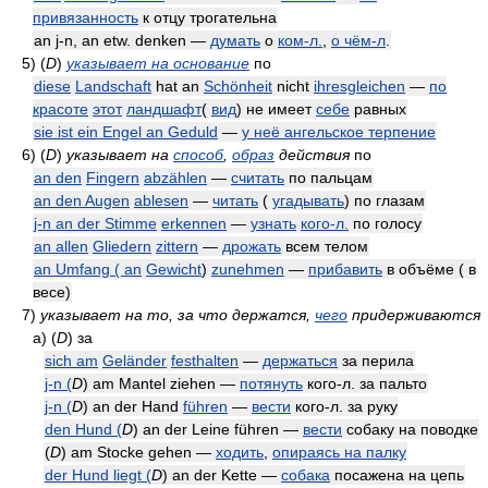
привязанность
к отцу трогательна
an j-n, an etw. denken —
думать
о
ком-л.
,
о чём-л
.
5)
(
D
)
указывает на основание
по
diese
Landschaft
hat an
Schönheit
nicht
ihresgleichen
—
по
красоте
этот
ландшафт
(
вид
) не имеет
себе
равных
sie ist ein Engel an Geduld
—
у неё ангельское терпение
6)
(
D
)
указывает на
способ
,
образ
действия
по
an den
Fingern
abzählen
—
считать
по пальцам
an den Augen
ablesen
—
читать
(
угадывать
) по глазам
j-n an der Stimme
erkennen
—
узнать
кого-л.
по голосу
an allen
Gliedern
zittern
—
дрожать
всем телом
an Umfang ( an
Gewicht
)
zunehmen
—
прибавить
в объёме ( в
весе)
7)
указывает на то, за что держатся,
чего
придерживаются
а)
(
D
)
за
sich am
Geländer
festhalten
—
держаться
за перила
j-n (
D
) am Mantel ziehen —
потянуть
кого-л. за пальто
j-n (
D
) an der Hand
führen
—
вести
кого-л. за руку
den Hund (
D
) an der Leine führen —
вести
собаку на поводке
(
D
) am Stocke gehen —
ходить
,
опираясь на палку
der Hund liegt (
D
) an der Kette —
собака
посажена на цепь