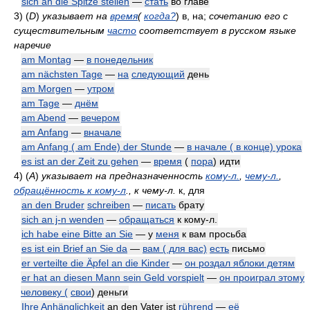
sich an die Spitze stellen
—
стать
во главе
3)
(
D
)
указывает на
время
(
когда?
)
в, на;
сочетанию его с
существительным
часто
соответствует в русском языке
наречие
am Montag
—
в понедельник
am nächsten Tage
—
на
следующий
день
am Morgen
—
утром
am Tage
—
днём
am Abend
—
вечером
am Anfang
—
вначале
am Anfang ( am Ende) der Stunde
—
в начале ( в конце) урока
es ist an der Zeit zu gehen
—
время
(
пора
) идти
4)
(
A
)
указывает на предназначенность
кому-л.
,
чему-л.
,
обращённость к кому-л
., к чему-л.
к, для
an den Bruder
schreiben
—
писать
брату
sich an j-n wenden
—
обращаться
к кому-л.
ich habe eine Bitte an Sie
— у
меня
к вам просьба
es ist ein Brief an Sie da
—
вам ( для вас)
есть
письмо
er verteilte die Äpfel an die Kinder
—
он роздал яблоки детям
er hat an diesen Mann sein Geld vorspielt
—
он проиграл этому
человеку (
свои
) деньги
Ihre
Anhänglichkeit
an den Vater ist
rührend
—
её