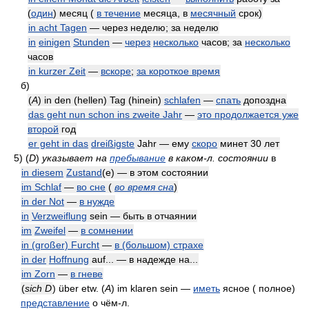
(
один
) месяц (
в течение
месяца, в
месячный
срок)
in acht Tagen
— через неделю; за неделю
in
einigen
Stunden
—
через
несколько
часов; за
несколько
часов
in kurzer Zeit
—
вскоре
;
за короткое время
б)
(
A
) in den (hellen) Tag (hinein)
schlafen
—
спать
допоздна
das geht nun schon ins zweite Jahr
—
это продолжается уже
второй
год
er geht in das
dreißigste
Jahr — ему
скоро
минет 30 лет
5)
(
D
)
указывает на
пребывание
в каком-л. состоянии
в
in diesem
Zustand
(e) — в этом состоянии
im Schlaf
—
во сне
(
во время сна
)
in der Not
—
в нужде
in
Verzweiflung
sein — быть в отчаянии
im
Zweifel
—
в сомнении
in (großer) Furcht
—
в (большом) страхе
in der
Hoffnung
auf... — в надежде на...
im Zorn
—
в гневе
(
sich
D
) über etw. (
A
) im klaren sein —
иметь
ясное ( полное)
представление
о чём-л.