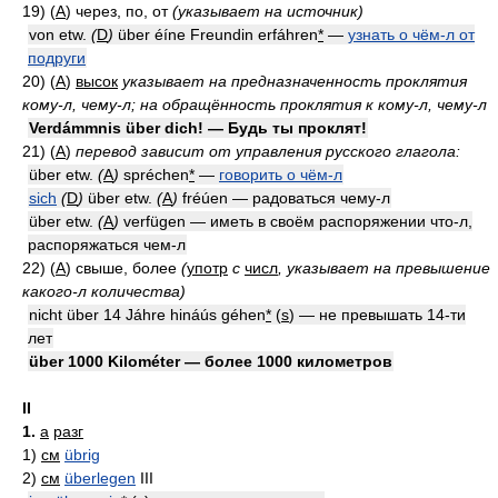
19) (
A
)
через, по, от
(указывает на источник)
von etw.
(
D
)
über éíne Freundin erfáhren
*
—
узнать о чём-л от
подруги
20) (
A
)
высок
указывает на предназначенность проклятия
кому-л, чему-л; на обращённость проклятия к кому-л, чему-л
Verdámmnis über dich! — Будь ты проклят!
21) (
A
)
перевод зависит от управления русского глагола:
über etw.
(
A
)
spréchen
*
—
говорить о чём-л
sich
(
D
)
über etw.
(
A
)
fréúen — радоваться чему-л
über etw.
(
A
)
verfügen — иметь в своём распоряжении что-л,
распоряжаться чем-л
22) (
A
)
свыше, более
(
употр
с
числ
, указывает на превышение
какого-л количества)
nicht über 14 Jáhre hináús géhen
*
(
s
) — не превышать 14-ти
лет
über 1000 Kilométer — более 1000 километров
II
1.
a
разг
1)
см
übrig
2)
см
überlegen
III