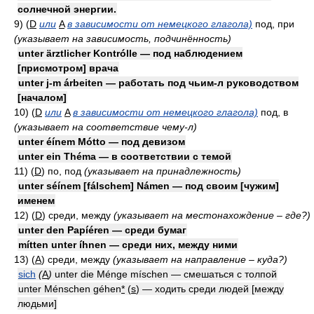
солнечной энергии.
9) (
D
или
A
в зависимости от немецкого глагола)
под, при
(указывает на зависимость, подчинённость)
unter ärztlicher Kontrólle — под наблюдением
[присмотром] врача
unter j-m árbeiten — работать под чьим-л руководством
[началом]
10) (
D
или
A
в зависимости от немецкого глагола)
под, в
(указывает на соответствие чему-л)
unter éínem Mótto — под девизом
unter ein Théma — в соответствии с темой
11) (
D
)
по, под
(указывает на принадлежность)
unter séínem [fálschem] Námen — под своим [чужим]
именем
12) (
D
)
среди, между
(указывает на местонахождение – где?)
unter den Papíéren — среди бумаг
mítten unter íhnen — среди них, между ними
13) (
A
)
среди, между
(указывает на направление – куда?)
sich
(
A
)
unter die Ménge míschen — смешаться с толпой
unter Ménschen géhen
*
(
s
) — ходить среди людей [между
людьми]