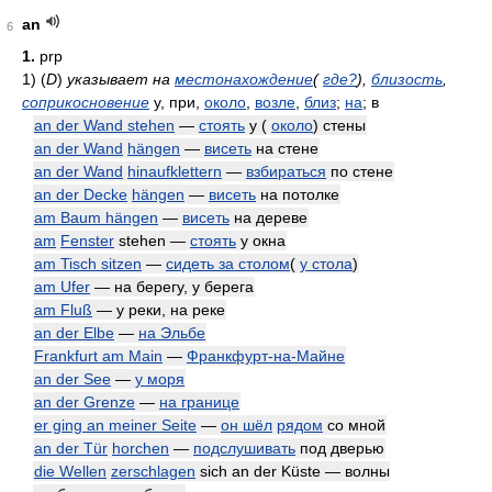
an
6
1.
prp
1)
(
D
)
указывает на
местонахождение
(
где?
),
близость
,
соприкосновение
у, при,
около
,
возле
,
близ
;
на
; в
an der Wand stehen
—
стоять
у (
около
) стены
an der Wand
hängen
—
висеть
на стене
an der Wand
hinaufklettern
—
взбираться
по стене
an der Decke
hängen
—
висеть
на потолке
am Baum hängen
—
висеть
на дереве
am
Fenster
stehen —
стоять
у окна
am Tisch sitzen
—
сидеть за столом
(
у стола
)
am Ufer
— на берегу, у берега
am Fluß
— у реки, на реке
an der Elbe
—
на Эльбе
Frankfurt am Main
—
Франкфурт-на-Майне
an der See
—
у моря
an der Grenze
—
на границе
er ging an meiner Seite
—
он шёл
рядом
со мной
an der Tür
horchen
—
подслушивать
под дверью
die Wellen
zerschlagen
sich an der Küste — волны