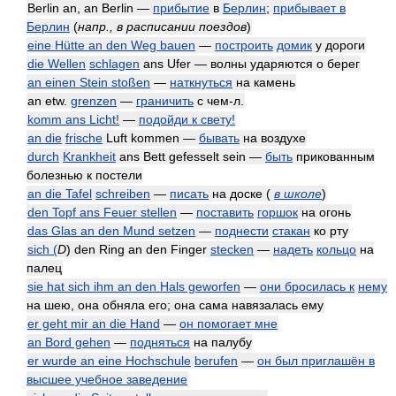
Berlin an, an Berlin —
прибытие
в
Берлин
;
прибывает в
Берлин
(
напр., в расписании поездов
)
eine Hütte an den Weg bauen
—
построить
домик
у дороги
die Wellen
schlagen
ans Ufer — волны ударяются о берег
an einen Stein stoßen
—
наткнуться
на камень
an etw.
grenzen
—
граничить
с чем-л.
komm ans Licht!
—
подойди к свету!
an die
frische
Luft kommen —
бывать
на воздухе
durch
Krankheit
ans Bett gefesselt sein —
быть
прикованным
болезнью к постели
an die Tafel
schreiben
—
писать
на доске
(
в школе
)
den Topf ans Feuer stellen
—
поставить
горшок
на огонь
das Glas an den Mund setzen
—
поднести
стакан
ко рту
sich (
D
) den Ring an den Finger
stecken
—
надеть
кольцо
на
палец
sie hat sich ihm an den Hals geworfen
—
они бросилась к
нему
на шею, она обняла его; она сама навязалась ему
er geht mir an die Hand
—
он помогает мне
an Bord gehen
—
подняться
на палубу
er wurde an eine Hochschule
berufen
—
он был приглашён в
высшее учебное заведение