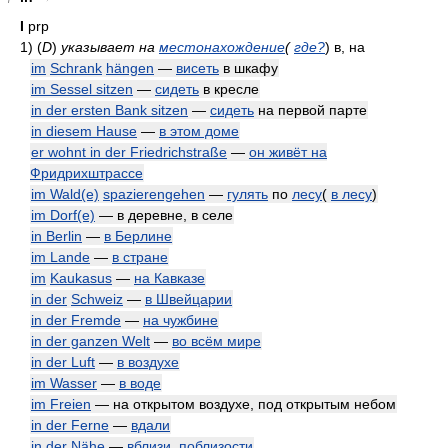
I
prp
1)
(
D
)
указывает на
местонахождение
(
где?
)
в, на
im
Schrank
hängen
—
висеть
в шкафу
im Sessel sitzen
—
сидеть
в кресле
in der ersten Bank sitzen
—
сидеть
на первой парте
in diesem Hause
—
в этом доме
er wohnt in der Friedrichstraße
—
он живёт на
Фридрихштрассе
im Wald(e)
spazierengehen
—
гулять
по
лесу
(
в лесу
)
im Dorf(e)
— в деревне, в селе
in Berlin
—
в Берлине
im Lande
—
в стране
im
Kaukasus
—
на Кавказе
in der
Schweiz
—
в Швейцарии
in der Fremde
—
на чужбине
in der ganzen Welt
—
во всём мире
in der Luft
—
в воздухе
im Wasser
—
в воде
im Freien
— на открытом воздухе, под открытым небом
in der Ferne
—
вдали
in der Nähe
—
вблизи
,
поблизости