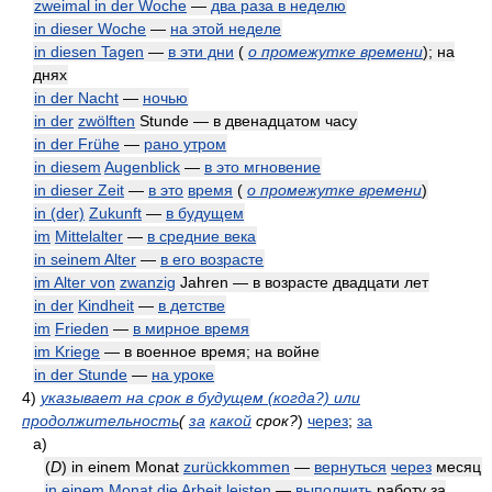
zweimal in der Woche
—
два раза в неделю
in dieser Woche
—
на этой неделе
in diesen Tagen
—
в эти дни
(
о промежутке времени
)
; на
днях
in der Nacht
—
ночью
in der
zwölften
Stunde — в двенадцатом часу
in der Frühe
—
рано утром
in diesem
Augenblick
—
в это мгновение
in dieser Zeit
—
в это
время
(
о промежутке времени
)
in (der)
Zukunft
—
в будущем
im
Mittelalter
—
в средние века
in seinem Alter
—
в его возрасте
im Alter von
zwanzig
Jahren — в возрасте двадцати лет
in der
Kindheit
—
в детстве
im
Frieden
—
в мирное время
im Kriege
— в военное время; на войне
in der Stunde
—
на уроке
4)
указывает на срок в будущем (когда?) или
продолжительность
(
за
какой
срок?
)
через
;
за
а)
(
D
) in einem Monat
zurückkommen
—
вернуться
через
месяц
in einem Monat die Arbeit
leisten
—
выполнить
работу за