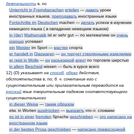
деятельности
в, по
Unterricht in Fremdsprachen
erteilen
—
давать
уроки
иностранных языков,
преподавать
иностранные языки
Fortschritte im
Deutschen
machen —
делать
успехи в изучении
немецкого языка ( в овладении немецким языком)
in (der)
Mathematik
ist er sehr gut — по математике он
очень
хорошо
успевает
ein
Meister
im Sport —
мастер
спорта
er handelt in
Glaswaren
—
он торгует стеклянными изделиями
er reist in Wolle
—
он
разъездной
агент
по торговле шерстью
in allem
Bescheid
wissen — быть в курсе всего
12)
(
D
)
указывает на
способ
,
образ
действия,
обстоятельства
в, по;
б. ч. сочетание его с
существительным или прилагательным переводится на
русский
язык творительным падежом соответствующего
существительного
in dieser Weise
—
таким образом
etw. in Worten
ausdrücken
—
выразить
что-л. словами
es ist in einer
fremden
Sprache
geschrieben
—
это написано на
иностранном языке
in der besten Prosa geschrieben
—
написано превосходной