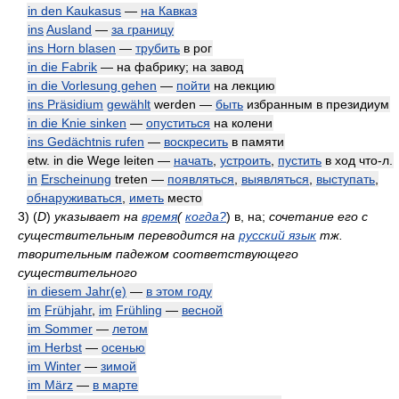
in den Kaukasus
—
на Кавказ
ins
Ausland
—
за границу
ins Horn blasen
—
трубить
в рог
in die Fabrik
— на фабрику; на завод
in die Vorlesung gehen
—
пойти
на лекцию
ins Präsidium
gewählt
werden —
быть
избранным в президиум
in die Knie sinken
—
опуститься
на колени
ins Gedächtnis rufen
—
воскресить
в памяти
etw. in die Wege leiten —
начать
,
устроить
,
пустить
в ход что-л.
in
Erscheinung
treten —
появляться
,
выявляться
,
выступать
,
обнаруживаться
,
иметь
место
3)
(
D
)
указывает на
время
(
когда?
)
в, на;
сочетание его с
существительным переводится на
русский язык
тж.
творительным падежом соответствующего
существительного
in diesem Jahr(e)
—
в этом году
im
Frühjahr
,
im
Frühling
—
весной
im Sommer
—
летом
im Herbst
—
осенью
im Winter
—
зимой
im März
—
в марте