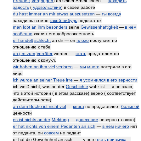
Freude (
Vergnügen
) an seiner Arbeit finden —
находить
радость
(
удовольствие
) в своей работе
du hast immer an mir etwas auszusetzen
—
ты
всегда
находишь во мне
какой-нибудь
недостаток
man lobt an ihm
besonders
seine
Gewissenhaftigkeit
—
в нём
особенно
хвалят его добросовестность
er handelt
schlecht
an dir — он
плохо
поступает по
отношению к тебе
an j-m zum
Verräter
werden —
стать
предателем по
отношению к кому-л.
wir haben an ihm viel
verloren
—
мы
много
потеряли в его
лице
ich wurde an seiner Treue irre
—
я усомнился в его верности
ich weiß nicht, was an der
Geschichte
wahr ist — я не знаю,
что в этой истории ( в этом рассказе) верно ( соответствует
действительности)
an dem Buche ist nicht viel
—
книга
не представляет
большой
ценности
es ist nichts an der
Meldung
—
донесение
неверно ( ложно)
er hat nichts von einem Pedanten an sich
—
в нём
ничего
нет
от педанта, он
совсем
не педант
er hat die Gewohnheit an sich... — у него
есть
привычка
...