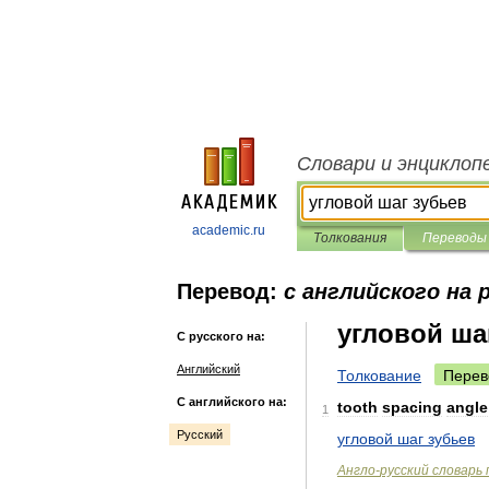
Словари и энциклоп
academic.ru
Толкования
Переводы
Перевод:
с английского на 
угловой ша
С русского на:
Английский
Толкование
Перев
С английского на:
tooth
spacing
angle
1
Русский
угловой
шаг
зубьев
Англо
-
русский
словарь