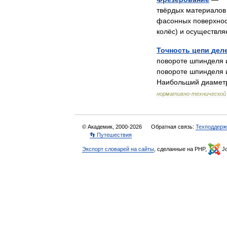
твёрдых
материалов
фасонных
поверхно
колёс
)
и
осуществля
Точность
цепи
дел
повороте
шпинделя
повороте
шпинделя
Наибольший
диамет
нормативно
-
технической
© Академик, 2000-2026
Обратная связь:
Техподдерж
👣 Путешествия
Экспорт словарей на сайты
, сделанные на PHP,
Jo