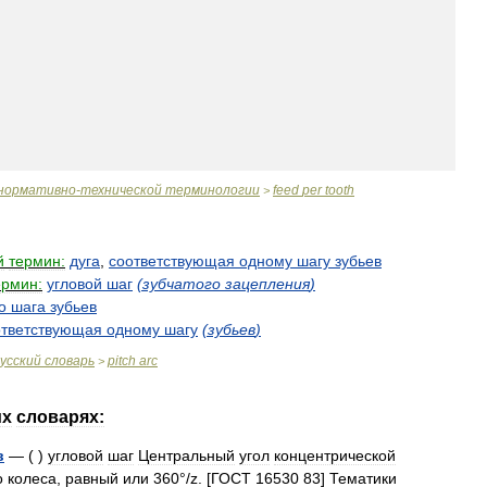
нормативно
-
технической
терминологии
feed
per
tooth
>
й
термин:
дуга
,
соответствующая
одному
шагу
зубьев
ермин:
угловой
шаг
(
зубчатого
зацепления
)
о
шага
зубьев
ответствующая
одному
шагу
(
зубьев
)
усский
словарь
pitch
arc
>
их
словарях:
в
— ( )
угловой
шаг
Центральный
угол
концентрической
о
колеса
,
равный
или
360
°/
z
. [
ГОСТ
16530
83
]
Тематики