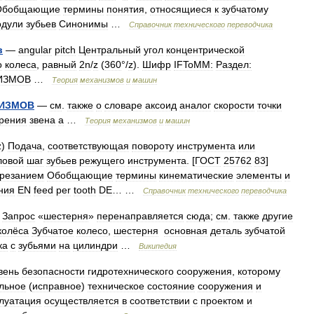
Обобщающие
термины
понятия
,
относящиеся
к
зубчатому
одули
зубьев
Синонимы
…
Справочник
технического
переводчика
в
—
angular
pitch
Центральный
угол
концентрической
о
колеса
,
равный
2n
/
z
(
360
°/
z
).
Шифр
IFToMM:
Раздел:
ИЗМОВ
…
Теория
механизмов
и
машин
ИЗМОВ
—
см
.
также
о
словаре
аксоид
аналог
скорости
точки
орения
звена
а
…
Теория
механизмов
и
машин
z
)
Подача
,
соответствующая
повороту
инструмента
или
ловой
шаг
зубьев
режущего
инструмента
. [
ГОСТ
25762
83
]
резанием
Обобщающие
термины
кинематические
элементы
и
ния
EN
feed
per
tooth
DE
… …
Справочник
технического
переводчика
—
Запрос
«
шестерня
»
перенаправляется
сюда
;
см
.
также
другие
колёса
Зубчатое
колесо
,
шестерня
основная
деталь
зубчатой
ка
с
зубьями
на
цилиндри
…
Википедия
вень
безопасности
гидротехнического
сооружения
,
которому
льное
(
исправное
)
техническое
состояние
сооружения
и
луатация
осуществляется
в
соответствии
с
проектом
и