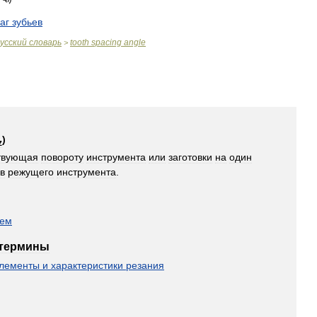
аг
зубьев
усский
словарь
tooth
spacing
angle
>
)
z
твующая
повороту
инструмента
или
заготовки
на
один
в
режущего
инструмента
.
ием
термины
лементы
и
характеристики
резания