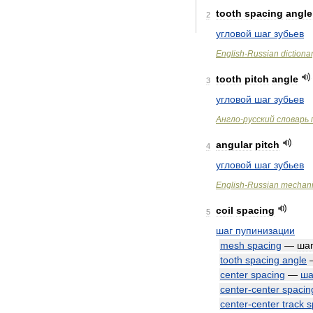
tooth
spacing
angle
2
угловой
шаг
зубьев
English
-
Russian
dictiona
tooth
pitch
angle
3
угловой
шаг
зубьев
Англо
-
русский
словарь
angular
pitch
4
угловой
шаг
зубьев
English
-
Russian
mechan
coil
spacing
5
шаг
пупинизации
mesh
spacing
—
ша
tooth
spacing
angle
center
spacing
—
ша
center
-
center
spacin
center
-
center
track
s