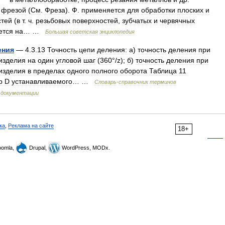
фрезой
(
См
.
Фреза
).
Ф
.
применяется
для
обработки
плоских
и
стей
(
в
т
.
ч
.
резьбовых
поверхностей
,
зубчатых
и
червячных
ется
на
… …
Большая
советская
энциклопедия
ения
—
4
.
3
.
13
Точность
цепи
деления:
а
)
точность
деления
при
изделия
на
один
угловой
шаг
(
360
°/
z
);
б
)
точность
деления
при
изделия
в
пределах
одного
полного
оборота
Таблица
11
р
D
устанавливаемого
… …
Словарь
-
справочник
терминов
документации
ка
,
Реклама на сайте
18+
omla,
Drupal,
WordPress, MODx.