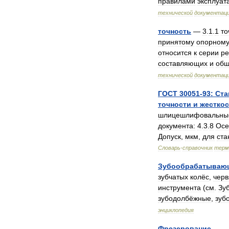
правилами
эксплуат
технической
документац
точность
—
3
.
1
.
1
то
принятому
опорном
относится
к
серии
ре
составляющих
и
об
технической
документац
ГОСТ
30051
-
93:
Ста
точности
и
жесткос
шлицешлифовальны
документа:
4
.
3
.
8
Осе
Допуск
,
мкм
,
для
ста
Словарь
-
справочник
терм
Зубообрабатываю
зубчатых
колёс
,
черв
инструмента
(
см
.
Зу
зубодолбёжные
,
зуб
энциклопедия
Фрезерование