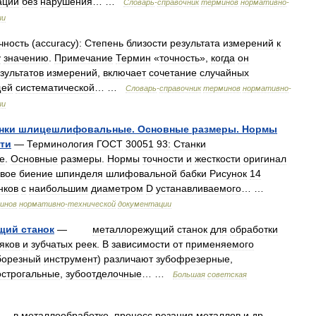
ации
без
нарушения
… …
Словарь
-
справочник
терминов
нормативно
-
ии
чность
(
accuracy
)
:
Степень
близости
результата
измерений
к
у
значению
.
Примечание
Термин
«
точность
»,
когда
он
зультатов
измерений
,
включает
сочетание
случайных
щей
систематической
… …
Словарь
-
справочник
терминов
нормативно
-
ии
нки
шлицешлифовальные
.
Основные
размеры
.
Нормы
ти
—
Терминология
ГОСТ
30051
93:
Станки
е
.
Основные
размеры
.
Нормы
точности
и
жесткости
оригинал
вое
биение
шпинделя
шлифовальной
бабки
Рисунок
14
нков
с
наибольшим
диаметром
D
устанавливаемого
… …
инов
нормативно
-
технической
документации
щий
станок
—
металлорежущий
станок
для
обработки
яков
и
зубчатых
реек
.
В
зависимости
от
применяемого
борезный
инструмент
)
различают
зубофрезерные
,
острогальные
,
зубоотделочные
… …
Большая
советская
—
в
металлообработке
,
процесс
резания
металлов
и
др
.