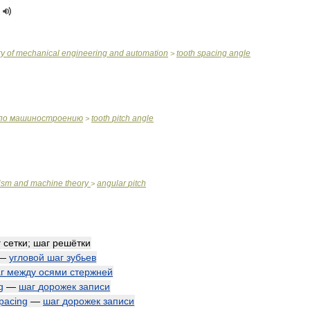
ry
of
mechanical
engineering
and
automation
tooth
spacing
angle
>
по
машиностроению
tooth
pitch
angle
>
ism
and
machine
theory
angular
pitch
>
г
сетки
;
шаг
решётки
—
угловой
шаг
зубьев
г
между
осями
стержней
g
—
шаг
дорожек
записи
pacing
—
шаг
дорожек
записи