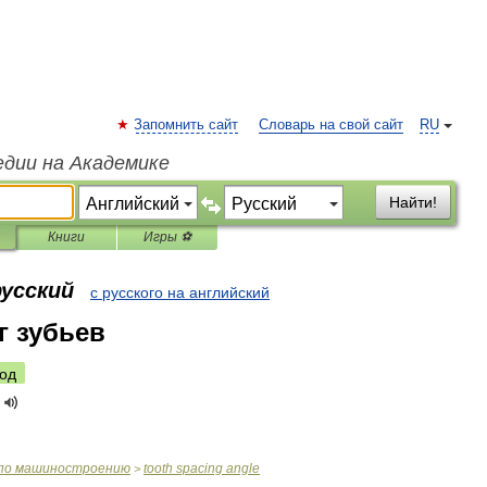
Запомнить сайт
Словарь на свой сайт
RU
едии на Академике
Найти!
Книги
Игры ⚽
русский
с русского на английский
г зубьев
од
по
машиностроению
tooth
spacing
angle
>