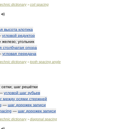
technic
dictionary
coil
spacing
>
ая
высота
клотика
—
угловой
редуктор
е
железо
;
угольник
я
столбчатая
опора
—
угловая
передача
technic
dictionary
tooth
spacing
angle
>
г
сетки
;
шаг
решётки
—
угловой
шаг
зубьев
г
между
осями
стержней
g
—
шаг
дорожек
записи
pacing
—
шаг
дорожек
записи
technic
dictionary
diagonal
spacing
>