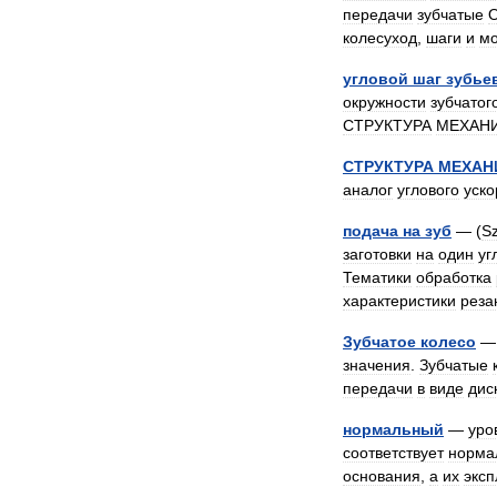
передачи
зубчатые
колесуход
,
шаги
и
м
угловой
шаг
зубье
окружности
зубчатог
СТРУКТУРА
МЕХАН
СТРУКТУРА
МЕХАН
аналог
углового
уск
подача
на
зуб
— (
S
заготовки
на
один
уг
Тематики
обработка
характеристики
реза
Зубчатое
колесо
значения
.
Зубчатые
передачи
в
виде
дис
нормальный
—
уро
соответствует
норма
основания
,
а
их
эксп