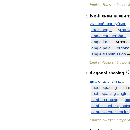
English
-
Russian
big
poly
tooth
spacing
angle
6
угловой
шаг
зубьев
truck
angle
—
углов
angle
countershaft
angle
iron
—
углово
angle
pole
—
углова
angle
transmission
English
-
Russian
big
poly
diagonal
spacing
7
диагональный
шаг
mesh
spacing
—
ша
tooth
spacing
angle
center
spacing
—
ша
center
-
center
spacin
center
-
center
track
s
English
-
Russian
big
poly