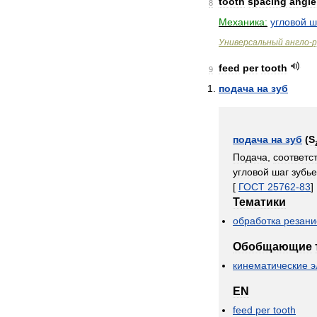
tooth
spacing
angle
8
Механика:
угловой
ш
Универсальный
англо
-
р
feed
per
tooth
9
подача
на
зуб
подача
на
зуб
(
S
Подача
,
соответс
угловой
шаг
зубье
[
ГОСТ
25762
-
83
]
Тематики
обработка
резан
Обобщающие
кинематические
э
EN
feed
per
tooth