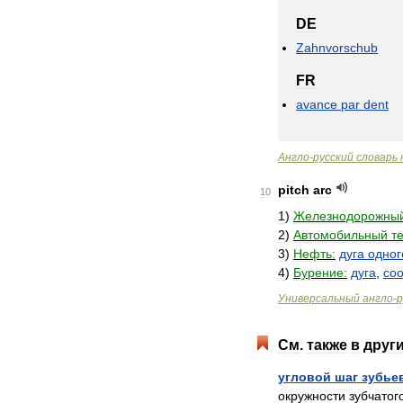
DE
Zahnvorschub
FR
avance
par
dent
Англо
-
русский
словарь
pitch
arc
10
1
)
Железнодорожны
2
)
Автомобильный
т
3
)
Нефть:
дуга
одног
4
)
Бурение:
дуга
,
со
Универсальный
англо
-
р
См
.
также
в
друг
угловой
шаг
зубье
окружности
зубчатог