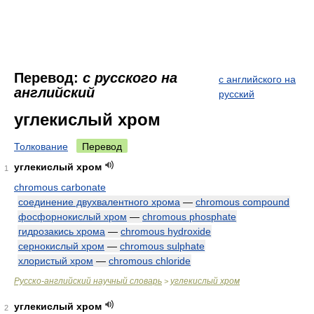
Перевод:
с русского на
с английского на
английский
русский
углекислый хром
Толкование
Перевод
углекислый хром
1
chromous carbonate
соединение двухвалентного хрома
—
chromous compound
фосфорнокислый хром
—
chromous phosphate
гидрозакись хрома
—
chromous hydroxide
сернокислый хром
—
chromous sulphate
хлористый хром
—
chromous chloride
Русско-английский научный словарь
углекислый хром
>
углекислый хром
2