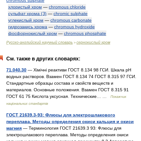
chromous sulphate
хлористый хром
—
chromous chloride
сульфат хрома (З)
—
chromic sulphate
углекислый хром
—
chromous carbonate
гидрозакись хрома
—
chromous hydroxide
фосфорнокислый хром
—
chromous phosphate
Русско-английский научный словарь
сернокислый хром
>
См. также в других словарях:
71.040.30
— Хімічні реактиви ГОСТ 8.134 98 ГСИ. Шкала рН
водных растворов. Взамен ГОСТ 8.134 74 ГОСТ 8.315 97 ГСИ.
Стандартные образцы состава и свойств веществ и
материалов. Основные положения. Взамен ГОСТ 8.315 91
ГОСТ 61 75 Кислота уксусная. Технические… …
Покажчик
національних стандартів
ГОСТ 21639.3-93: Флюсы для электрошлакового
переплава. Методы определения окиси кальция и окиси
магния
— Терминология ГОСТ 21639.3 93: Флюсы для
электрошлакового переплава. Методы определения окиси