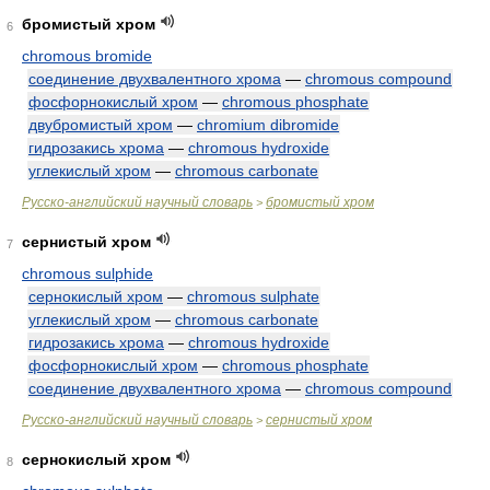
бромистый хром
6
chromous bromide
соединение двухвалентного хрома
—
chromous compound
фосфорнокислый хром
—
chromous phosphate
двубромистый хром
—
chromium dibromide
гидрозакись хрома
—
chromous hydroxide
углекислый хром
—
chromous carbonate
Русско-английский научный словарь
бромистый хром
>
сернистый хром
7
chromous sulphide
сернокислый хром
—
chromous sulphate
углекислый хром
—
chromous carbonate
гидрозакись хрома
—
chromous hydroxide
фосфорнокислый хром
—
chromous phosphate
соединение двухвалентного хрома
—
chromous compound
Русско-английский научный словарь
сернистый хром
>
сернокислый хром
8