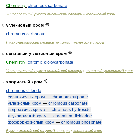
Chemistry:
chromous carbonate
Универсальный русско-английский словарь
углекислый хром
>
углекислый хром
3
chromous carbonate
Русско-английский словарь по химии
углекислый хром
>
основный углекислый хром
4
Chemistry:
chromic dioxycarbonate
Универсальный русско-английский словарь
основный углекислый хром
>
хлористый хром
5
chromous chloride
сернокислый хром
—
chromous sulphate
углекислый хром
—
chromous carbonate
гидрозакись хрома
—
chromous hydroxide
двухлористый хром
—
chromium dichloride
фосфорнокислый хром
—
chromous phosphate
Русско-английский научный словарь
хлористый хром
>