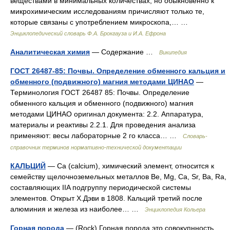
веществами в минимальных количествах; но обыкновенно к
микрохимическим исследованиям причисляют только те,
которые связаны с употреблением микроскопа,… …
Энциклопедический словарь Ф.А. Брокгауза и И.А. Ефрона
Аналитическая химия
— Содержание …
Википедия
ГОСТ 26487-85: Почвы. Определение обменного кальция и
обменного (подвижного) магния методами ЦИНАО
—
Терминология ГОСТ 26487 85: Почвы. Определение
обменного кальция и обменного (подвижного) магния
методами ЦИНАО оригинал документа: 2.2. Аппаратура,
материалы и реактивы 2.2.1. Для проведения анализа
применяют: весы лабораторные 2 го класса… …
Словарь-
справочник терминов нормативно-технической документации
КАЛЬЦИЙ
— Ca (calcium), химический элемент, относится к
семейству щелочноземельных металлов Be, Mg, Ca, Sr, Ba, Ra,
составляющих IIA подгруппу периодической системы
элементов. Открыт Х.Дэви в 1808. Кальций третий после
алюминия и железа из наиболее… …
Энциклопедия Кольера
Горная порода
— (Rock) Горная порода это совокупнность