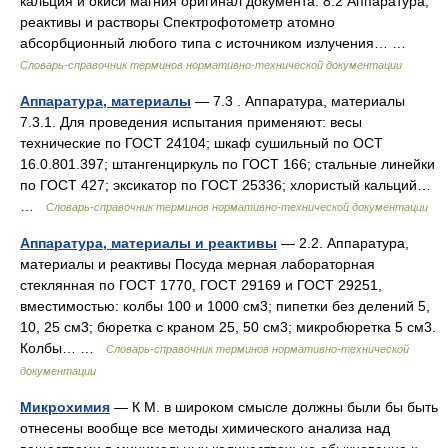
кальция и окиси магния оригинал документа: 8.2 Аппаратура,
реактивы и растворы Спектрофотометр атомно
абсорбционный любого типа с источником излучения… …
Словарь-справочник терминов нормативно-технической документации
Аппаратура, материалы
— 7.3 . Аппаратура, материалы
7.3.1. Для проведения испытания применяют: весы
технические по ГОСТ 24104; шкаф сушильный по ОСТ
16.0.801.397; штангенциркуль по ГОСТ 166; стальные линейки
по ГОСТ 427; эксикатор по ГОСТ 25336; хлористый кальций…
…
Словарь-справочник терминов нормативно-технической документации
Аппаратура, материалы и реактивы
— 2.2. Аппаратура,
материалы и реактивы Посуда мерная лабораторная
стеклянная по ГОСТ 1770, ГОСТ 29169 и ГОСТ 29251,
вместимостью: колбы 100 и 1000 см3; пипетки без делений 5,
10, 25 см3; бюретка с краном 25, 50 см3; микробюретка 5 см3.
Колбы… …
Словарь-справочник терминов нормативно-технической
документации
Микрохимия
— К М. в широком смысле должны были бы быть
отнесены вообще все методы химического анализа над