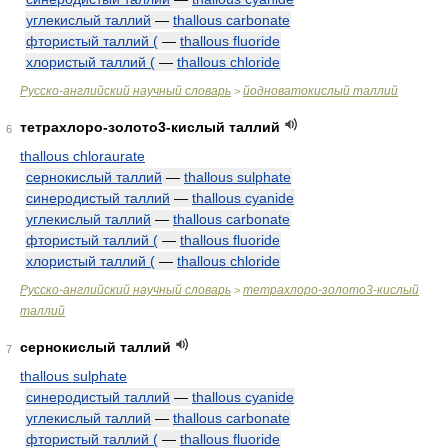
углекислый таллий
—
thallous carbonate
фтористый таллий (
—
thallous fluoride
хлористый таллий (
—
thallous chloride
Русско-английский научный словарь
йодноватокислый таллий
>
тетрахлоро-золото3-кислый таллий
6
thallous chloraurate
сернокислый таллий
—
thallous sulphate
синеродистый таллий
—
thallous cyanide
углекислый таллий
—
thallous carbonate
фтористый таллий (
—
thallous fluoride
хлористый таллий (
—
thallous chloride
Русско-английский научный словарь
тетрахлоро-золото3-кислый
>
таллий
сернокислый таллий
7
thallous sulphate
синеродистый таллий
—
thallous cyanide
углекислый таллий
—
thallous carbonate
фтористый таллий (
—
thallous fluoride