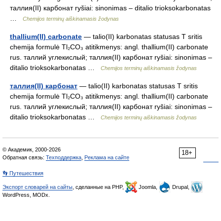
таллия(II) карбонат ryšiai: sinonimas – ditalio trioksokarbonatas
…
Chemijos terminų aiškinamasis žodynas
thallium(II) carbonate
— talio(II) karbonatas statusas T sritis
chemija formulė Tl₂CO₃ atitikmenys: angl. thallium(II) carbonate
rus. таллий углекислый; таллия(II) карбонат ryšiai: sinonimas –
ditalio trioksokarbonatas …
Chemijos terminų aiškinamasis žodynas
таллия(II) карбонат
— talio(II) karbonatas statusas T sritis
chemija formulė Tl₂CO₃ atitikmenys: angl. thallium(II) carbonate
rus. таллий углекислый; таллия(II) карбонат ryšiai: sinonimas –
ditalio trioksokarbonatas …
Chemijos terminų aiškinamasis žodynas
© Академик, 2000-2026
18+
Обратная связь:
Техподдержка
,
Реклама на сайте
👣 Путешествия
Экспорт словарей на сайты
, сделанные на PHP,
Joomla,
Drupal,
WordPress, MODx.