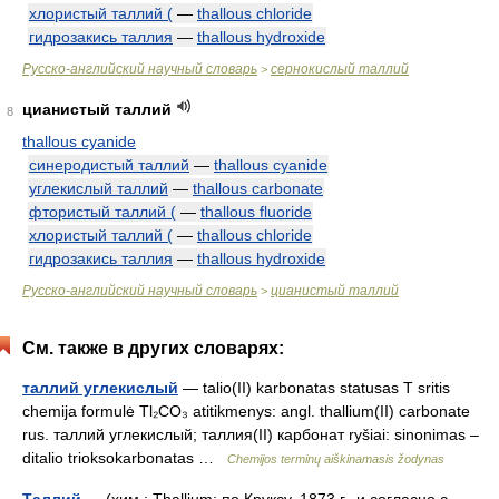
хлористый таллий (
—
thallous chloride
гидрозакись таллия
—
thallous hydroxide
Русско-английский научный словарь
сернокислый таллий
>
цианистый таллий
8
thallous cyanide
синеродистый таллий
—
thallous cyanide
углекислый таллий
—
thallous carbonate
фтористый таллий (
—
thallous fluoride
хлористый таллий (
—
thallous chloride
гидрозакись таллия
—
thallous hydroxide
Русско-английский научный словарь
цианистый таллий
>
См. также в других словарях:
таллий углекислый
— talio(II) karbonatas statusas T sritis
chemija formulė Tl₂CO₃ atitikmenys: angl. thallium(II) carbonate
rus. таллий углекислый; таллия(II) карбонат ryšiai: sinonimas –
ditalio trioksokarbonatas …
Chemijos terminų aiškinamasis žodynas