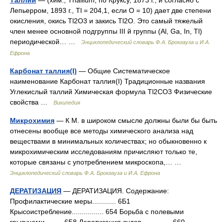
Таллий
— (хим.; Thallium; по Круксу, 1873 г., и согласно с
Лепьерром, 1893 г., Tl = 204,1, если О = 10) дает две степени
окисления, окись Tl2О3 и закись Τl2O. Это самый тяжелый
член менее основной подгруппы III й группы (Al, Ga, In, Tl)
периодической… …
Энциклопедический словарь Ф.А. Брокгауза и И.А.
Ефрона
Карбонат таллия(I)
— Общие Систематическое
наименование Карбонат таллия(I) Традиционные названия
Углекислый таллий Химическая формула Tl2CO3 Физические
свойства …
Википедия
Микрохимия
— К М. в широком смысле должны были бы быть
отнесены вообще все методы химического анализа над
веществами в минимальных количествах; но обыкновенно к
микрохимическим исследованиям причисляют только те,
которые связаны с употреблением микроскопа,… …
Энциклопедический словарь Ф.А. Брокгауза и И.А. Ефрона
ДЕРАТИЗАЦИЯ
— ДЕРАТИЗАЦИЯ. Содержание:
Профилактические меры............ 6Б1
Крысоистребление................ 654 Борьба с полевыми