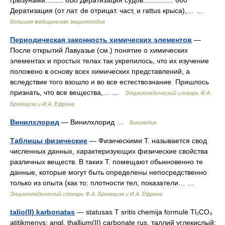
грызунами......... 6Б8 Дератизация судов............... 660
Дератизация (от лат. de отрицат. част, и rattus крыса),… …
Большая медицинская энциклопедия
Периодическая законность химических элементов
—
После открытий Лавуазье (см.) понятие о химических
элементах и простых телах так укрепилось, что их изучение
положено в основу всех химических представлений, а
вследствие того взошло и во все естествознание. Пришлось
признать, что все вещества,… …
Энциклопедический словарь Ф.А.
Брокгауза и И.А. Ефрона
Винилхлорид
— Винилхлорид …
Википедия
Таблицы физические
— Физическими Т. называется свод
численных данных, характеризующих физические свойства
различных веществ. В таких Т. помещают обыкновенно те
данные, которые могут быть определены непосредственно
только из опыта (как то: плотности тел, показатели… …
Энциклопедический словарь Ф.А. Брокгауза и И.А. Ефрона
talio(II) karbonatas
— statusas T sritis chemija formulė Tl₂CO₃
atitikmenys: angl. thallium(II) carbonate rus. таллий углекислый;