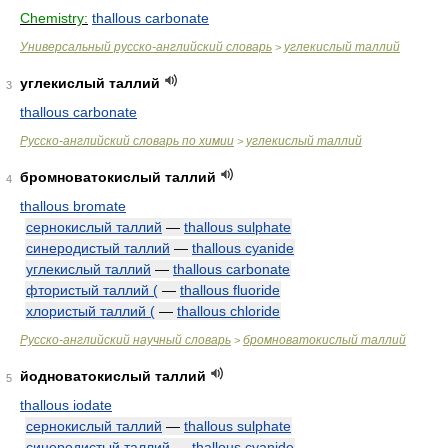
Chemistry:
thallous carbonate
Универсальный русско-английский словарь
углекислый таллий
>
углекислый таллий
3
thallous carbonate
Русско-английский словарь по химии
углекислый таллий
>
бромноватокислый таллий
4
thallous bromate
сернокислый таллий
—
thallous sulphate
синеродистый таллий
—
thallous cyanide
углекислый таллий
—
thallous carbonate
фтористый таллий (
—
thallous fluoride
хлористый таллий (
—
thallous chloride
Русско-английский научный словарь
бромноватокислый таллий
>
йодноватокислый таллий
5
thallous iodate
сернокислый таллий
—
thallous sulphate
синеродистый таллий
—
thallous cyanide