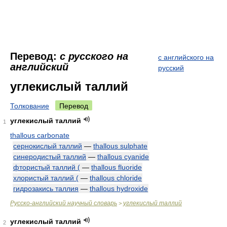
Перевод:
с русского на
с английского на
английский
русский
углекислый таллий
Толкование
Перевод
углекислый таллий
1
thallous carbonate
сернокислый таллий
—
thallous sulphate
синеродистый таллий
—
thallous cyanide
фтористый таллий (
—
thallous fluoride
хлористый таллий (
—
thallous chloride
гидрозакись таллия
—
thallous hydroxide
Русско-английский научный словарь
углекислый таллий
>
углекислый таллий
2