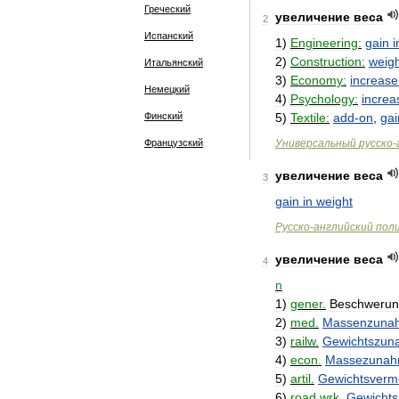
Греческий
увеличение
веса
2
Испанский
1
)
Engineering:
gain
i
2
)
Construction:
weig
Итальянский
3
)
Economy:
increase
Немецкий
4
)
Psychology:
increa
Финский
5
)
Textile:
add
-
on
,
gai
Французский
Универсальный
русско
-
увеличение
веса
3
gain
in
weight
Русско
-
английский
пол
увеличение
веса
4
n
1
)
gener
.
Beschweru
2
)
med
.
Massenzuna
3
)
railw
.
Gewichtszun
4
)
econ
.
Massezuna
5
)
artil
.
Gewichtsverm
6
)
road
.
wrk
.
Gewicht