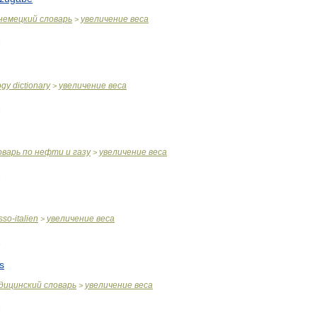
немецкий
словарь
увеличение
веса
>
ogy
dictionary
увеличение
веса
>
оварь
по
нефти
и
газу
увеличение
веса
>
sso
-
italien
увеличение
веса
>
s
дицинский
словарь
увеличение
веса
>