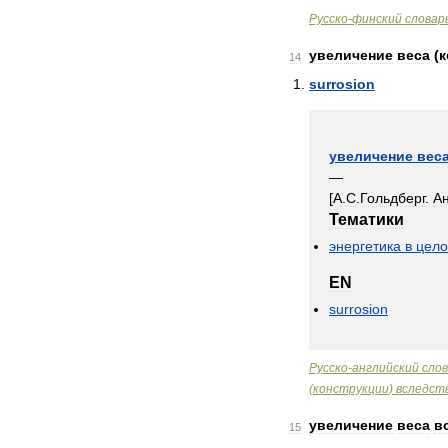
Русско
-
финский
словар
увеличение
веса
(
к
14
surrosion
увеличение
вес
—
[
А
.
С
.
Гольдберг
.
А
Тематики
энергетика
в
цел
EN
surrosion
Русско
-
английский
сло
(
конструкции
)
вследст
увеличение
веса
в
15