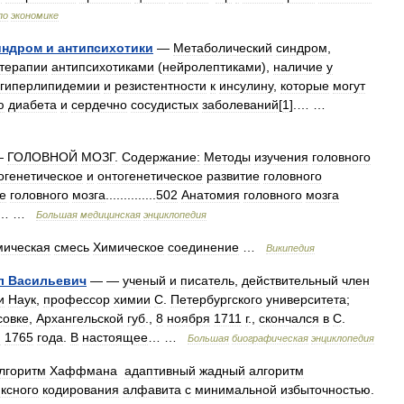
по
экономике
индром
и
антипсихотики
—
Метаболический
синдром
,
терапии
антипсихотиками
(
нейролептиками
),
наличие
у
гиперлипидемии
и
резистентности
к
инсулину
,
которые
могут
ю
диабета
и
сердечно
сосудистых
заболеваний
[
1
].… …
—
ГОЛОВНОЙ
МОЗГ
.
Содержание:
Методы
изучения
головного
огенетическое
и
онтогенетическое
развитие
головного
e
головного
мозга
..............
502
Анатомия
головного
мозга
… …
Большая
медицинская
энциклопедия
мическая
смесь
Химическое
соединение
…
Википедия
л
Васильевич
— —
ученый
и
писатель
,
действительный
член
и
Наук
,
профессор
химии
С
.
Петербургского
университета
;
совке
,
Архангельской
губ
.,
8
ноября
1711
г
.,
скончался
в
С
.
я
1765
года
.
В
настоящее
… …
Большая
биографическая
энциклопедия
лгоритм
Хаффмана
адаптивный
жадный
алгоритм
ксного
кодирования
алфавита
с
минимальной
избыточностью
.