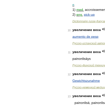
n
1
)
med
.
accroissemen
2
)
eng
.
pick
-
up
Dictionnaire
russe
-
frança
увеличение
веса
10
aumento
de
pesp
Русско
-
испанский
авто
увеличение
веса
11
painonlisäys
Русско
-
финский
технич
увеличение
веса
12
Gewichtszunahme
Руccко
-
немецкий
медиц
увеличение
веса
13
painonlisä
,
painonli