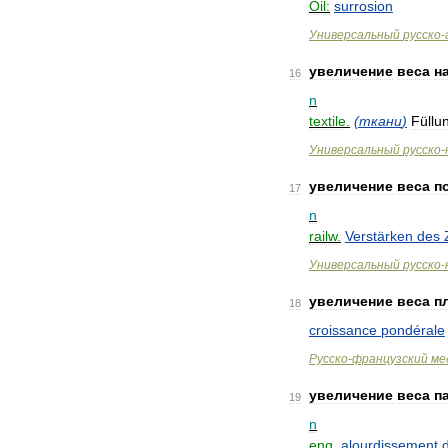
Oil:
surrosion
Универсальный
русско
-
увеличение
веса
н
16
n
textile
.
(
ткани
)
Füllu
Универсальный
русско
-
увеличение
веса
п
17
n
railw
.
Verstärken
des
Универсальный
русско
-
увеличение
веса
п
18
croissance
pondérale
Русско
-
французский
ме
увеличение
веса
п
19
n
eng
.
alourdissement