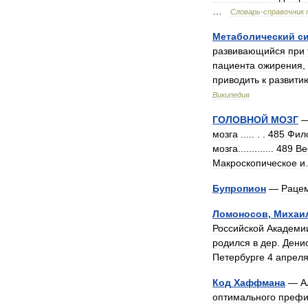
…
Словарь
-
справочник
Метаболический
с
развивающийся
при
пациента
ожирения
,
приводить
к
развити
Википедия
ГОЛОВНОЙ
МОЗГ
мозга
..... . .
485
Фил
мозга
.............
489
Be
Макроскопическое
и
Бупропион
—
Раце
Ломоносов
,
Михаи
Российской
Академи
родился
в
дер
.
Дени
Петербурге
4
апрел
Код
Хаффмана
—
А
оптимального
префи