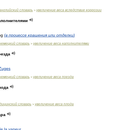
английский
словарь
увеличение
веса
вследствие
коррозии
>
аполнителями
ng
(
в
процессе
крашения
или
отделки
)
немецкий
словарь
увеличение
веса
наполнителями
>
оезда
Zuges
немецкий
словарь
увеличение
веса
поезда
>
лода
дицинский
словарь
увеличение
веса
плода
>
ара
de
la
vapeur