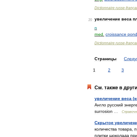
Dictionnaire
russe
-
frança
увеличение
веса
п
20
n
med
.
croissance
pond
Dictionnaire
russe
-
frança
Страницы
След
1
2
3
См
.
также
в
друг
увеличение
веса
(
к
Англо
русский
энерг
surrosion
…
Справочн
Скрытое
увеличен
количества
товара
,
п
плитки
шоколада
пр