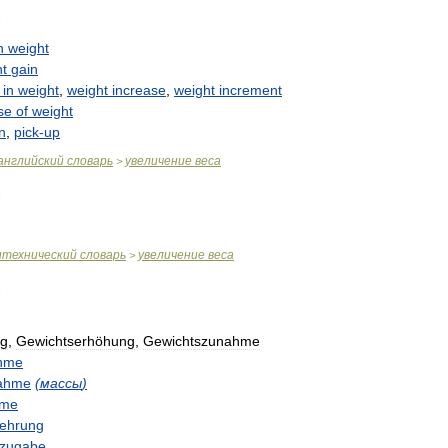
n
weight
ht
gain
in
weight
,
weight
increase
,
weight
increment
se
of
weight
n
,
pick
-
up
английский
словарь
увеличение
веса
>
итехнический
словарь
увеличение
веса
>
ng
,
Gewichtserhöhung
,
Gewichtszunahme
hme
ahme
(
массы
)
hme
ehrung
szugabe