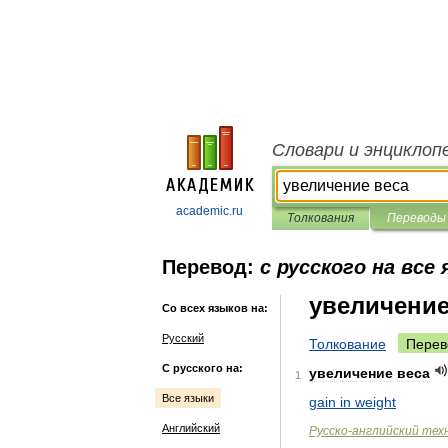
Словари и энциклоп
academic.ru
Толкования
Переводы
Перевод:
с русского на все
увеличение
Со всех языков на:
Русский
Толкование
Перев
С русского на:
увеличение
веса
1
Все языки
gain
in
weight
Английский
Русско
-
английский
тех