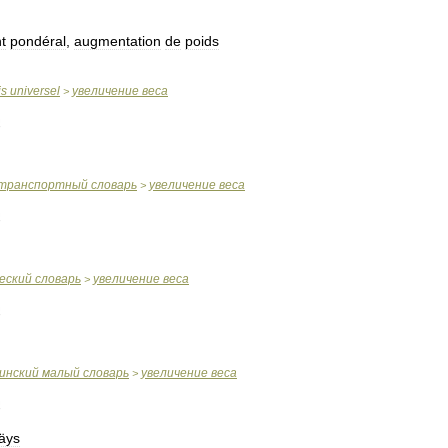
t
pondéral
,
augmentation
de
poids
is
universel
увеличение
веса
>
транспортный
словарь
увеличение
веса
>
еский
словарь
увеличение
веса
>
инский
малый
словарь
увеличение
веса
>
säys