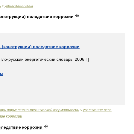
ь
увеличение
веса
>
онструкции
)
вследствие
коррозии
а
(
конструкции
)
вследствие
коррозии
нгло
-
русский
энергетический
словарь
.
2006
г
.]
ом
варь
нормативно
-
технической
терминологии
увеличение
веса
>
вие
коррозии
следствие
коррозии