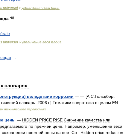
is
universel
увеличение
веса
пара
>
лода
érale
is
universel
увеличение
веса
плода
>
ующая
→
их
словарях:
онструкции
)
вследствие
коррозии
— — [
А
.
С
.
Гольдберг
.
етический
словарь
.
2006
г
.]
Тематики
энергетика
в
целом
EN
ик
технического
переводчика
ие
цены
—
HIDDEN
PRICE
RISE
Снижение
качества
или
редлагаемого
по
прежней
цене
.
Например
,
уменьшение
веса
и
сохранении
прежней
цены
на
нее
.
Ср
.
:
Hidden
price
reduction