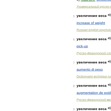
Универсальный
русско
-
увеличение
веса
5
increase
of
weight
Russian
-
english
psychol
увеличение
веса
6
pick
-
up
Русско
-
французский
сл
увеличение
веса
7
aumento
di
peso
Dictionnaire
technique
ru
увеличение
веса
8
augmentation
de
poid
Русско
-
французский
ме
увеличение
веса
9