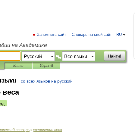
Запомнить сайт
Словарь на свой сайт
RU
едии на Академике
Найти!
Книги
Игры ⚽
 языки
со всех языков на русский
 веса
од
нический
словарь
увеличение
веса
>