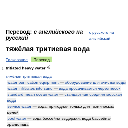
Перевод:
с английского на
с русского на
русский
английский
тяжёлая тритиевая вода
Толкование
Перевод
tritiated heavy water
1
тяжёлая тритиевая вода
water purification equipment
—
оборудование для очистки воды
water infiltrates into sand
—
вода просачивается через песок
standard mean ocean water
—
стандартная средняя морская
вода
service water
— вода, пригодная только для технических
целей
pool water
— вода бассейна выдержки; вода бассейна-
хранилища