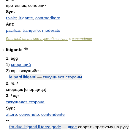
противник; соперник
Syn:
rivale
;
litigante
,
contradditore
Ant:
pacifico
,
tranquillo
,
moderato
Большой итальяно-русский словарь
contendente
>
litigante
3
1.
agg
1)
спорящий
2)
юр. тяжущийся
le parti litiganti
—
тяжущиеся стороны
2.
m
,
f
спорщик [спорщица]
3.
f юр.
тяжущаяся сторона
Syn:
attore
,
convenuto
,
contendente
••
fra due litiganti il terzo gode
—
двое
спорят - третьему на руку