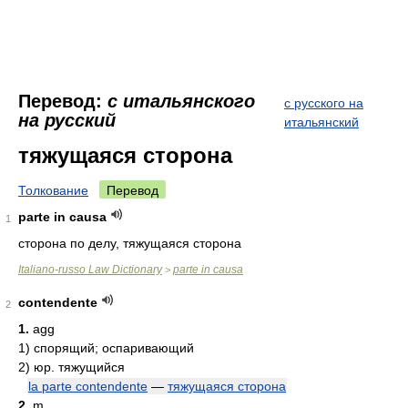
Перевод:
с итальянского
с русского на
на русский
итальянский
тяжущаяся сторона
Толкование
Перевод
parte in causa
1
сторона по делу, тяжущаяся сторона
Italiano-russo Law Dictionary
parte in causa
>
contendente
2
1.
agg
1)
спорящий; оспаривающий
2)
юр. тяжущийся
la parte contendente
—
тяжущаяся сторона
2.
m