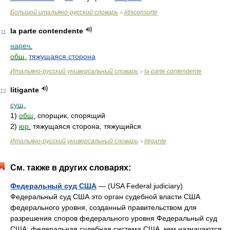
Большой итальяно-русский словарь
litisconsorte
>
la parte contendente
11
нареч.
общ.
тяжущаяся сторона
Итальяно-русский универсальный словарь
la parte contendente
>
litigante
12
сущ.
1)
общ.
спорщик, спорящий
2)
юр.
тяжущаяся сторона, тяжущийся
Итальяно-русский универсальный словарь
litigante
>
См. также в других словарях:
Федеральный суд США
— (USA Federal judiciary)
Федеральный суд США это орган судебной власти США
федерального уровня, созданный правительством для
разрешения споров федерального уровня Федеральный суд
США: федеральная судебная система США, кем назначаются