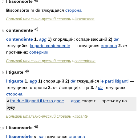
litisconsorte
7
litisconsòrte m dir тяжущаяся
сторона
Большой итальяно-русский словарь
litisconsorte
>
contendente
8
contendènte
1.
agg
1)
спорящий; оспаривающий
2)
dir
тяжущийся
la parte contendente
— тяжущаяся
сторона
2.
m
противник;
соперник
Большой итальяно-русский словарь
contendente
>
litigante
9
litigante
1.
agg
1)
спорящий
2)
dir
тяжущийся
le parti litiganti
—
тяжущиеся стороны
2.
m
,
f
спорщи|к, -ца
3.
f
dir
тяжущаяся
сторона
¤
fra due litiganti il terzo gode
—
двое
спорят — третьему на
руку
Большой итальяно-русский словарь
litigante
>
litisconsorte
10
litisconsòrte
m
dir
тяжущаяся
сторона