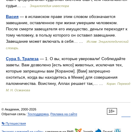
судьи… …
Энциклопедия инвестора
Васия
— в исламском праве этим словом обозначается
завещание, оставленное при жизни умершим человеком.
После смерти завещателя его имущество, деньги переходят к
тому человеку, в пользу которого он оставил завещание.
Завещание может включать в себя… …
Ислам. Энциклопедический
словарь.
Сура 5. Трапеза
— 1. О вы, которые уверовали! Соблюдайте
заветы. Вам дозволено [есть мясо] животных, исключая тех,
которые запрещены вам [Кораном]. [Вам] запрещено
охотиться, когда вы находитесь в Мекке] для совершения
паломничества. Воистину, Аллах решает так,… …
Коран. Перевод
М. Н. Османова
© Академик, 2000-2026
18+
Обратная связь:
Техподдержка
,
Реклама на сайте
👣 Путешествия
Экспорт словарей на сайты
, сделанные на PHP,
Joomla,
Drupal,