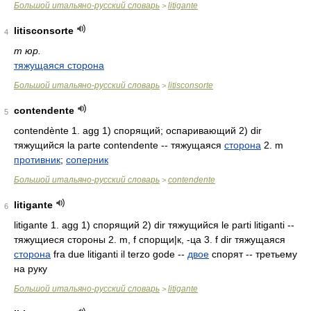
Большой итальяно-русский словарь
litigante
>
litisconsorte
4
m юр.
тяжущаяся сторона
Большой итальяно-русский словарь
litisconsorte
>
contendente
5
contendènte 1. agg 1) спорящий; оспаривающий 2) dir
тяжущийся la parte contendente -- тяжущаяся
сторона
2. m
противник
;
соперник
Большой итальяно-русский словарь
contendente
>
litigante
6
litigante 1. agg 1) спорящий 2) dir тяжущийся le parti litiganti --
тяжущиеся стороны 2. m, f спорщи|к, -ца 3. f dir тяжущаяся
сторона
fra due litiganti il terzo gode --
двое
спорят -- третьему
на руку
Большой итальяно-русский словарь
litigante
>