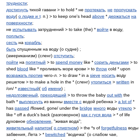
трудности
;
достигнуть
тихой гавани > to hold * не
протекать
,
не
пропускать
воду
(
о лодке и т
. п.) > to keep one's head
above
*
держаться
на
поверхности
;
не
испытывать
затруднений > to take (the) *
войти
в воду,
поплыть
;
сесть
на
корабль
;
быть
спущенным на воду (о судне) ;
(американизм) (сленг)
отступить
;
пойти
на
попятный
> to
spend money
like *
сорить деньгами
> to
shed
blood
like * проливать море крови > to
throw
cold * upon
возражать против
чего-л. > to draw * in a
sieve
носить
воду
решетом > to make a hole in the * (сленг)
утопиться
>
written
in
/on/ *
известный
(
об
имени
) ;
недолговечный
,
преходящий
> to throw the baby
out with
the
bath *
выплеснуть
из ванны
вместе с
водой ребенка >
a lot of
*
has
passed
/flowed, gone/ under the
bridge
много
воды
утекло
>
like * off a duck's back (разговорное)
как с гуся вода
> * of life
духовное
обновление
, "живая вода";
живительный
напиток
(
о спиртном
) > the *s of
forgetfulness
воды
забвения, Лета > *
bewitched
"водичка" (о слабом чае,