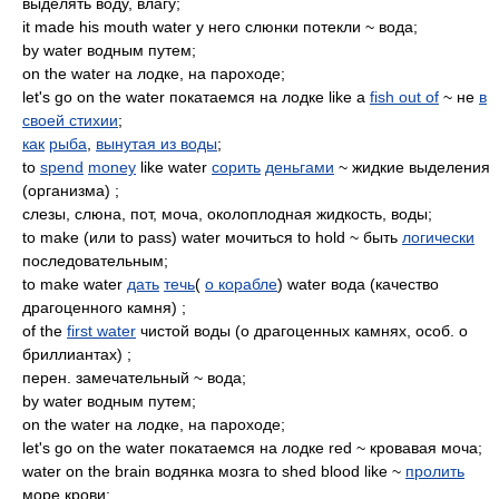
выделять воду, влагу;
it made his mouth water у него слюнки потекли ~ вода;
by water водным путем;
on the water на лодке, на пароходе;
let's go on the water покатаемся на лодке like a
fish out of
~ не
в
своей стихии
;
как
рыба
,
вынутая из воды
;
to
spend
money
like water
сорить
деньгами
~ жидкие выделения
(организма) ;
слезы, слюна, пот, моча, околоплодная жидкость, воды;
to make (или to pass) water мочиться to hold ~ быть
логически
последовательным;
to make water
дать
течь
(
о корабле
) water вода (качество
драгоценного камня) ;
of the
first water
чистой воды (о драгоценных камнях, особ. о
бриллиантах) ;
перен. замечательный ~ вода;
by water водным путем;
on the water на лодке, на пароходе;
let's go on the water покатаемся на лодке red ~ кровавая моча;
water on the brain водянка мозга to shed blood like ~
пролить
море крови;