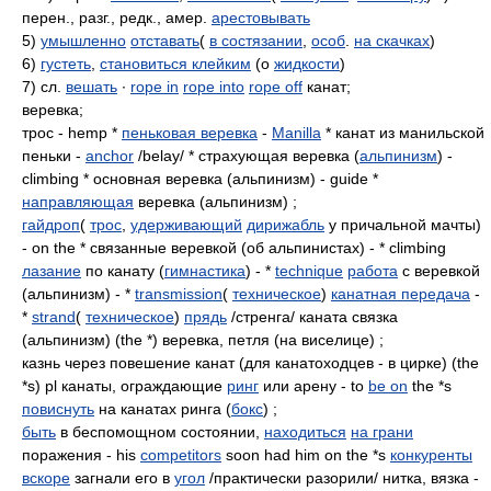
перен., разг., редк., амер.
арестовывать
5)
умышленно
отставать
(
в состязании
,
особ
.
на скачках
)
6)
густеть
,
становиться клейким
(о
жидкости
)
7) сл.
вешать
∙
rope in
rope into
rope off
канат;
веревка;
трос - hemp *
пеньковая веревка
-
Manilla
* канат из манильской
пеньки -
anchor
/belay/ * страхующая веревка (
альпинизм
) -
climbing * основная веревка (альпинизм) - guide *
направляющая
веревка (альпинизм) ;
гайдроп
(
трос
,
удерживающий
дирижабль
у причальной мачты)
- on the * связанные веревкой (об альпинистах) - * climbing
лазание
по канату (
гимнастика
) - *
technique
работа
с веревкой
(альпинизм) - *
transmission
(
техническое
)
канатная передача
-
*
strand
(
техническое
)
прядь
/стренга/ каната связка
(альпинизм) (the *) веревка, петля (на виселице) ;
казнь через повешение канат (для канатоходцев - в цирке) (the
*s) pl канаты, ограждающие
ринг
или арену - to
be on
the *s
повиснуть
на канатах ринга (
бокс
) ;
быть
в беспомощном состоянии,
находиться
на грани
поражения - his
competitors
soon had him on the *s
конкуренты
вскоре
загнали его в
угол
/практически разорили/ нитка, вязка -