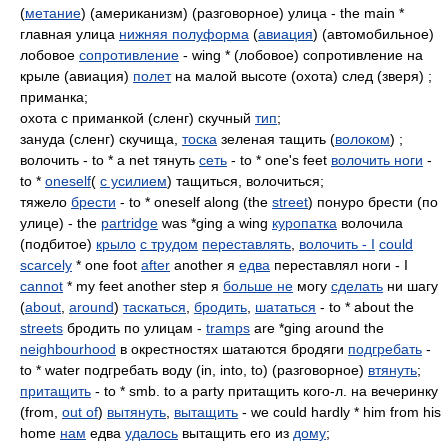
(
метание
) (американизм) (разговорное) улица - the main *
главная улица
нижняя полуформа
(
авиация
) (автомобильное)
лобовое
сопротивление
- wing * (лобовое) сопротивление на
крыле (авиация)
полет
на малой высоте (охота) след (зверя) ;
приманка;
охота с приманкой (сленг) скучный
тип
;
зануда (сленг) скучища,
тоска
зеленая тащить (
волоком
) ;
волочить - to * a net тянуть
сеть
- to * one's feet
волочить ноги
-
to *
oneself
(
с усилием
) тащиться, волочиться;
тяжело
брести
- to * oneself along (the
street
) понуро брести (по
улице) - the
partridge
was *ging a wing
куропатка
волочила
(подбитое)
крыло
с трудом
переставлять
,
волочить - I
could
scarcely
* one foot
after
another я
едва
переставлял ноги - I
cannot
* my feet another step я
больше не
могу
сделать
ни шагу
(
about
,
around
)
таскаться
,
бродить
,
шататься
- to * about the
streets
бродить по улицам -
tramps
are *ging around the
neighbourhood
в окрестностях шатаются бродяги
подгребать
-
to * water подгребать воду (in, into, to) (разговорное)
втянуть
;
притащить
- to * smb. to a party притащить кого-л. на вечеринку
(from,
out of
)
вытянуть
,
вытащить
- we could hardly * him from his
home
нам
едва
удалось
вытащить его из
дому
;