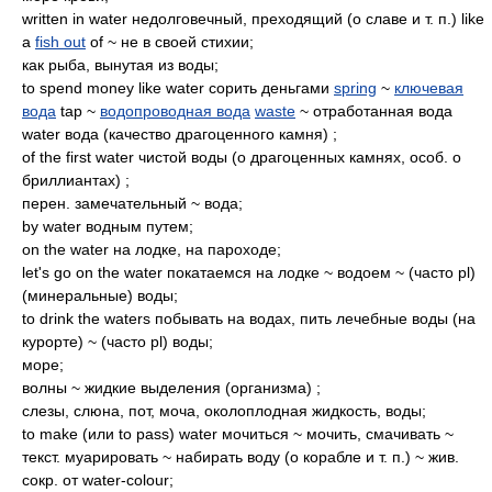
written in water недолговечный, преходящий (о славе и т. п.) like
a
fish out
of ~ не в своей стихии;
как рыба, вынутая из воды;
to spend money like water сорить деньгами
spring
~
ключевая
вода
tap ~
водопроводная вода
waste
~ отработанная вода
water вода (качество драгоценного камня) ;
of the first water чистой воды (о драгоценных камнях, особ. о
бриллиантах) ;
перен. замечательный ~ вода;
by water водным путем;
on the water на лодке, на пароходе;
let's go on the water покатаемся на лодке ~ водоем ~ (часто pl)
(минеральные) воды;
to drink the waters побывать на водах, пить лечебные воды (на
курорте) ~ (часто pl) воды;
море;
волны ~ жидкие выделения (организма) ;
слезы, слюна, пот, моча, околоплодная жидкость, воды;
to make (или to pass) water мочиться ~ мочить, смачивать ~
текст. муарировать ~ набирать воду (о корабле и т. п.) ~ жив.
сокр. от water-colour;