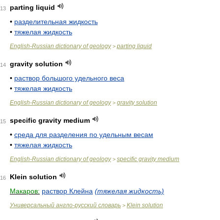
parting liquid
13
•
разделительная жидкость
•
тяжелая жидкость
English-Russian dictionary of geology
parting liquid
>
gravity solution
14
•
раствор большого удельного веса
•
тяжелая жидкость
English-Russian dictionary of geology
gravity solution
>
specific gravity medium
15
•
среда для разделения по удельным весам
•
тяжелая жидкость
English-Russian dictionary of geology
specific gravity medium
>
Klein solution
16
Макаров:
раствор Клейна
(тяжелая жидкость)
Универсальный англо-русский словарь
Klein solution
>