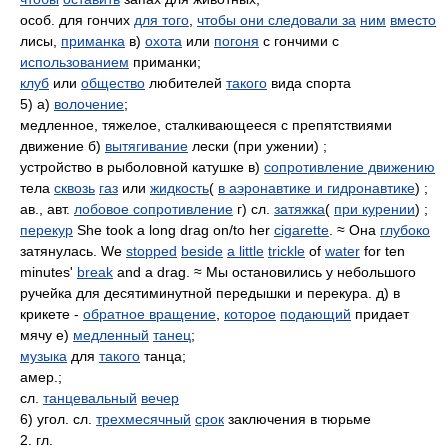
особ. для гончих
для того
,
чтобы они следовали за
ним
вместо
лисы,
приманка
в)
охота
или
погоня
с гончими с
использованием
приманки;
клуб
или
общество
любителей
такого
вида спорта
5) а)
волочение
;
медленное, тяжелое, сталкивающееся с препятствиями
движение б)
вытягивание
лески (при ужении) ;
устройство в рыболовной катушке в)
сопротивление движению
тела
сквозь
газ
или
жидкость
(
в аэронавтике и гидронавтике
) ;
ав., авт.
лобовое сопротивление
г) сл.
затяжка
(
при курении
) ;
перекур
She took a long drag on/to her
cigarette
. ≈ Она
глубоко
затянулась. We
stopped
beside
a little
trickle
of
water
for ten
minutes'
break
and a drag. ≈ Мы остановились у небольшого
ручейка для десятиминутной передышки и перекура. д) в
крикете -
обратное вращение
,
которое
подающий
придает
мячу е)
медленный
танец
;
музыка
для
такого
танца;
амер.;
сл.
танцевальный
вечер
6) угол. сл.
трехмесячный
срок
заключения в тюрьме
2. гл.