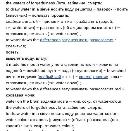
the waters of forgetfulness Лета, забвение, смерть;
to draw water in a sieve носить воду решетом ~ паводок ~ поить
(животных) ~ поливать, орошать;
снабжать влагой ~ прилив и отлив ~ разбавлять (водой;
тж. water down) ~ разводнять (об акционерном капитале) ~
сглаживать, смягчать (тж. water down) ;
to water down the
differences
затушевывать
разногласия
~
слезиться;
потеть;
выделять воду, влагу;
it made his mouth water у него слюнки потекли ~ ходить на
водопой ~ bewitched шутл. = вода (о пустословии) ~ bewitched
шутл. = водичка (
слабый чай
и т. п.) ~
course
течение
воды ~
сглаживать, смягчать (тж. water down) ;
to water down the differences затушевывать разногласия red ~
кровавая моча;
water on the brain водянка мозга ~ жив. сокр. от water-colour;
the waters of forgetfulness Лета, забвение, смерть;
to draw water in a sieve носить воду решетом water-colour:
water-colour акварель (рисунок) ~ (обыкн. pl) акварель(ные
краски) ~ жив. сокр. от water-colour;