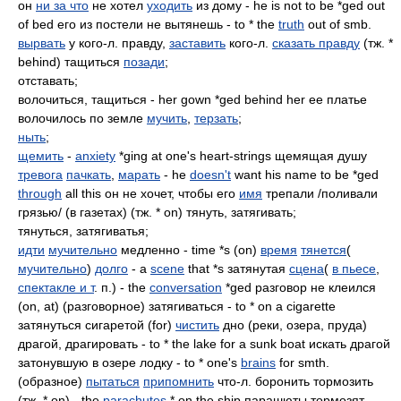
он
ни за что
не хотел
уходить
из дому - he is not to be *ged out
of bed его из постели не вытянешь - to * the
truth
out of smb.
вырвать
у кого-л. правду,
заставить
кого-л.
сказать правду
(тж. *
behind) тащиться
позади
;
отставать;
волочиться, тащиться - her gown *ged behind her ее платье
волочилось по земле
мучить
,
терзать
;
ныть
;
щемить
-
anxiety
*ging at one's heart-strings щемящая душу
тревога
пачкать
,
марать
- he
doesn't
want his name to be *ged
through
all this он не хочет, чтобы его
имя
трепали /поливали
грязью/ (в газетах) (тж. * on) тянуть, затягивать;
тянуться, затягиватья;
идти
мучительно
медленно - time *s (on)
время
тянется
(
мучительно
)
долго
- a
scene
that *s затянутая
сцена
(
в пьесе
,
спектакле и т
. п.) - the
conversation
*ged разговор не клеился
(on, at) (разговорное) затягиваться - to * on a cigarette
затянуться сигаретой (for)
чистить
дно (реки, озера, пруда)
драгой, драгировать - to * the lake for a sunk boat искать драгой
затонувшую в озере лодку - to * one's
brains
for smth.
(образное)
пытаться
припомнить
что-л. боронить тормозить
(тж. * on) - the
parachutes
* on the ship парашюты тормозят