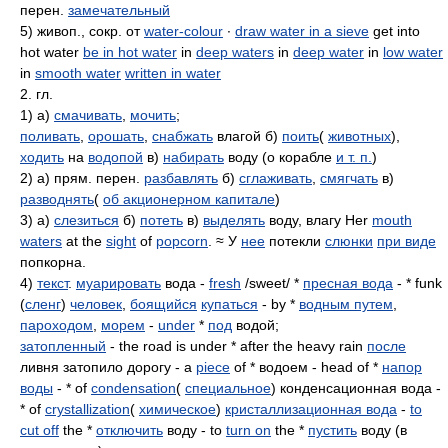
перен.
замечательный
5) живоп., сокр. от
water-colour
∙
draw water in a sieve
get into
hot water
be in hot water
in
deep waters
in
deep water
in
low water
in
smooth water
written in water
2. гл.
1) а)
смачивать
,
мочить
;
поливать
,
орошать
,
снабжать
влагой б)
поить
(
животных
),
ходить
на
водопой
в)
набирать
воду (о корабле
и т. п.
)
2) а) прям. перен.
разбавлять
б)
сглаживать
,
смягчать
в)
разводнять
(
об акционерном капитале
)
3) а)
слезиться
б)
потеть
в)
выделять
воду, влагу Her
mouth
waters
at the
sight
of
popcorn
. ≈ У
нее
потекли
слюнки
при виде
попкорна.
4)
текст
.
муарировать
вода -
fresh
/sweet/ *
пресная вода
- * funk
(
сленг
)
человек
,
боящийся
купаться
- by *
водным путем
,
пароходом
,
морем
-
under
*
под
водой;
затопленный
- the road is under * after the heavy rain
после
ливня затопило дорогу - a
piece
of * водоем - head of *
напор
воды
- * of
condensation
(
специальное
) конденсационная вода -
* of
crystallization
(
химическое
)
кристаллизационная вода
-
to
cut off
the *
отключить
воду - to
turn on
the *
пустить
воду (в