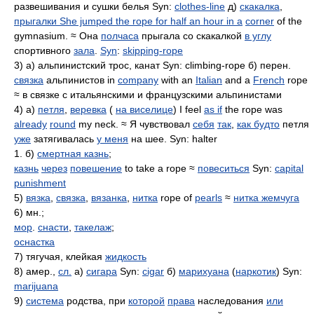
развешивания и сушки белья Syn:
clothes-line
д)
скакалка
,
прыгалки She jumped the rope for half an hour in a
corner
of the
gymnasium. ≈ Она
полчаса
прыгала со скакалкой
в углу
спортивного
зала
.
Syn
:
skipping-rope
3) а) альпинистский трос, канат Syn: climbing-rope б) перен.
связка
альпинистов in
company
with an
Italian
and a
French
rope
≈ в связке с итальянскими и французскими альпинистами
4) а)
петля
,
веревка
(
на виселице
) I feel
as if
the rope was
already
round
my neck. ≈ Я чувствовал
себя
так
,
как будто
петля
уже
затягивалась
у меня
на шее. Syn: halter
1. б)
смертная казнь
;
казнь
через
повешение
to take a rope ≈
повеситься
Syn:
capital
punishment
5)
вязка
,
связка
,
вязанка
,
нитка
rope of
pearls
≈
нитка жемчуга
6) мн.;
мор
.
снасти
,
такелаж
;
оснастка
7) тягучая, клейкая
жидкость
8) амер.,
сл.
а)
сигара
Syn:
cigar
б)
марихуана
(
наркотик
) Syn:
marijuana
9)
система
родства, при
которой
права
наследования
или