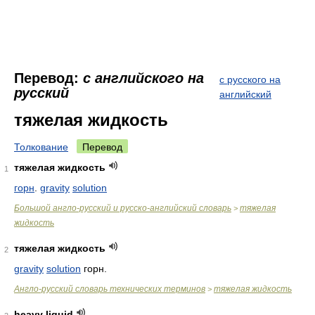
Перевод:
с английского на
с русского на
русский
английский
тяжелая жидкость
Толкование
Перевод
тяжелая жидкость
1
горн
.
gravity
solution
Большой англо-русский и русско-английский словарь
тяжелая
>
жидкость
тяжелая жидкость
2
gravity
solution
горн.
Англо-русский словарь технических терминов
тяжелая жидкость
>
heavy liquid