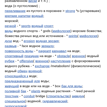
разбавленном
виски
и т. п.) ;
вода (о пустословии) ;
переливание
из пустого в порожнее >
strong
*s (устаревшее)
крепкие напитки
водный
;
морской;
речной
- *
sports
водный
спорт
;
виды
водного спорта - * gods (
мифология
) морские божества;
божества речных вод или источников - *
spirits
(
мифология
)
духи
вод - *
erosion
водная эрозия
;
размыв
- * face водное
зеркало
;
поверхность воды
- *
pageant
карнавал
на воде;
спортивный
праздник
на воде - *
obstacle
(
военное
) водный
рубеж
- *
offensive
(
военное
)
наступление
с форсированием
водного рубежа - *
exchange
/metabolism/ (физиологическое)
водный
обмен
водяной
;
относящийся к
воде;
предназначенный
для
воды;
живущий
в воде или на воде - * box
бак для воды
;
поливной
бак
- *
plants
водяные растения - * reed речной
тростник
- *
conduit
bridge (
строительство
)
акведук
(
специальное
) водяной,
гидравлический
;
гидросиловой
;