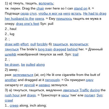
1) а) тянуть, тащить,
волочить
;
тж. перен. Drag the
chair
over here so I can
stand on
it. ≈
Подтащи
сюда
стул
,
чтобы я мог на
него
встать
.
He had to drag
her husband to the
opera
. ≈ Ему
пришлось
тащить ее мужа в
оперу.
drag one's feet
Syn: pull
2., haul
2., lug
2. ;
draw with
effort
,
pull
forcibly
б)
тащиться
,
волочиться
;
тянуться
The bride's
long train
dragged
behind
her. ≈ Длинный
шлейф
новобрачной тянулся за ней. Syn:
trail
2. ;
be drawn
,
be
pulled
along
2) амер.;
разг.
затягиваться
(at, on) He lit one cigarette from the butt of
another
and dragged at it
nervously
. ≈ Он прикурил
одну
сигарету от
другой
и
нервно
затянулся.
3) а) тянуться, тащиться, медленно
двигаться
Traffic
during
the
rush hour
just
drags
. ≈ Транспорт в
часы
'пик' еле
ползет
.
Syn
:
crawl
1.,
creep
along, inch along;