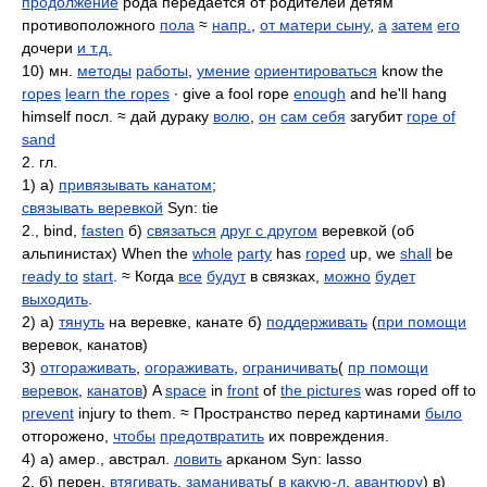
продолжение
рода передается от родителей детям
противоположного
пола
≈
напр.
,
от матери сыну
,
а
затем
его
дочери
и т.д.
10) мн.
методы
работы
,
умение
ориентироваться
know the
ropes
learn the ropes
∙ give a fool rope
enough
and he'll hang
himself посл. ≈ дай дураку
волю
,
он
сам себя
загубит
rope of
sand
2. гл.
1) а)
привязывать канатом
;
связывать веревкой
Syn: tie
2., bind,
fasten
б)
связаться
друг с другом
веревкой (об
альпинистах) When the
whole
party
has
roped
up, we
shall
be
ready to
start
. ≈ Когда
все
будут
в связках,
можно
будет
выходить
.
2) а)
тянуть
на веревке, канате б)
поддерживать
(
при помощи
веревок, канатов)
3)
отгораживать
,
огораживать
,
ограничивать
(
пр помощи
веревок
,
канатов
) A
space
in
front
of
the pictures
was roped off to
prevent
injury to them. ≈ Пространство перед картинами
было
отгорожено,
чтобы
предотвратить
их повреждения.
4) а) амер., австрал.
ловить
арканом Syn: lasso
2. б) перен.
втягивать
,
заманивать
(
в какую-л
.
авантюру
) в)