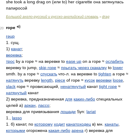
she took a long drag on (или to) her cigarette она затянулась
папиросой
Большой англо-русский и русско-английский словарь
drag
>
rope
20
rəup
1. сущ.
1)
канат
;
веревка
;
трос
by a rope ≈ на веревке to
ease up
on a rope ≈
ослабить
веревку to jump,
skip rope
≈
прыгать через скакалку
to
lower
smth. by a rope ≈
спускать
что-л. на веревке to
tighten
a rope ≈
натянуть
веревку
length
,
piece
of rope ≈
кусок
веревки
loose
,
slack
rope ≈ провисающий,
ненатянутый
канат
tight rope
≈
натянутый
канат
2) веревка, предназначенная
для
каких-либо
специальных
целей а)
аркан
,
лассо
;
веревка для привязывания
лошади
Syn:
lariat
1.,
lasso
1. б) канат, по
которому
ходит
канатоходец
в) мн.
канаты
,
которыми
огорожена
какая-либо
арена
г) веревка для