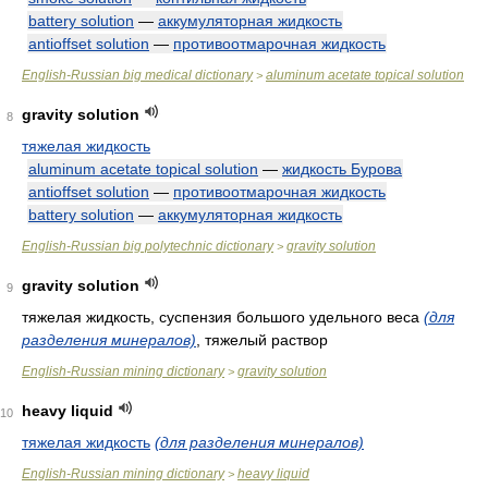
battery solution
—
аккумуляторная жидкость
antioffset solution
—
противоотмарочная жидкость
English-Russian big medical dictionary
aluminum acetate topical solution
>
gravity solution
8
тяжелая жидкость
aluminum acetate topical solution
—
жидкость Бурова
antioffset solution
—
противоотмарочная жидкость
battery solution
—
аккумуляторная жидкость
English-Russian big polytechnic dictionary
gravity solution
>
gravity solution
9
тяжелая жидкость, суспензия большого удельного веса
(для
разделения минералов)
, тяжелый раствор
English-Russian mining dictionary
gravity solution
>
heavy liquid
10
тяжелая жидкость
(для разделения минералов)
English-Russian mining dictionary
heavy liquid
>