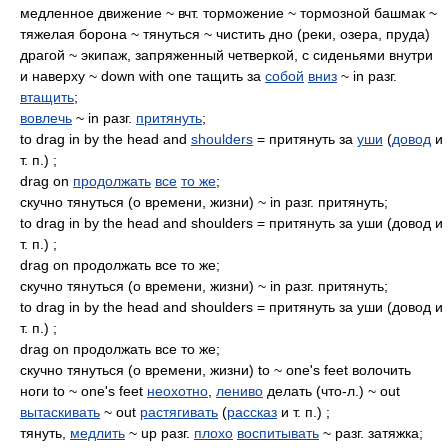
медленное движение ~ вчт. торможение ~ тормозной башмак ~
тяжелая борона ~ тянуться ~ чистить дно (реки, озера, пруда)
драгой ~ экипаж, запряженный четверкой, с сиденьями внутри
и наверху ~ down with one тащить за
собой
вниз
~ in разг.
втащить
;
вовлечь
~ in разг.
притянуть
;
to drag in by the head and
shoulders
= притянуть за
уши
(
довод
и
т. п.) ;
drag on
продолжать
все
то же
;
скучно тянуться (о времени, жизни) ~ in разг. притянуть;
to drag in by the head and shoulders = притянуть за уши (довод и
т. п.) ;
drag on продолжать все то же;
скучно тянуться (о времени, жизни) ~ in разг. притянуть;
to drag in by the head and shoulders = притянуть за уши (довод и
т. п.) ;
drag on продолжать все то же;
скучно тянуться (о времени, жизни) to ~ one's feet волочить
ноги to ~ one's feet
неохотно
,
лениво
делать (что-л.) ~ out
вытаскивать
~ out
растягивать
(
рассказ
и т. п.) ;
тянуть,
медлить
~ up разг.
плохо
воспитывать
~ разг. затяжка;