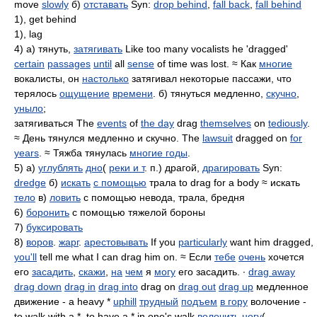
move
slowly
б)
отставать
Syn:
drop behind
,
fall back
,
fall behind
1), get behind
1), lag
4) а) тянуть,
затягивать
Like too many vocalists he 'dragged'
certain
passages
until
all
sense
of time was lost. ≈ Как
многие
вокалисты, он
настолько
затягивал некоторые пассажи, что
терялось
ощущение
времени
. б) тянуться медленно,
скучно
,
уныло
;
затягиваться The
events
of
the day
drag
themselves
on
tediously
.
≈ День тянулся медленно и скучно. The
lawsuit
dragged on
for
years
. ≈ Тяжба тянулась
многие годы
.
5) а)
углублять
дно
(
реки и т
. п.) драгой,
драгировать
Syn:
dredge
б)
искать
с помощью
трала to drag for a body ≈ искать
тело
в)
ловить
с помощью невода, трала, бредня
6)
боронить
с помощью тяжелой бороны
7)
буксировать
8)
воров
.
жарг
.
арестовывать
If you
particularly
want him dragged,
you'll
tell me what I can drag him on. ≈ Если
тебе
очень
хочется
его
засадить
,
скажи
,
на
чем
я
могу
его засадить. ∙
drag away
drag down
drag in
drag into
drag on
drag out
drag up
медленное
движение - a heavy *
uphill
трудный
подъем
в гору
волочение -
to walk with a *, to have a * in one's walk
волочить ногу
(