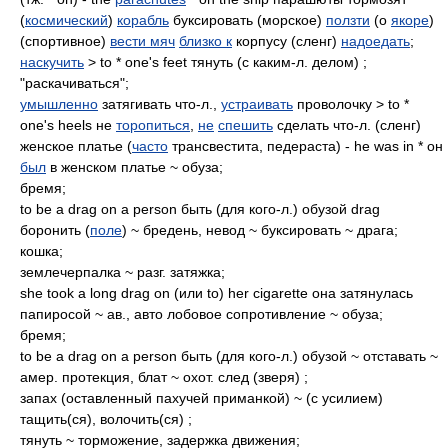
(
космический
)
корабль
буксировать (морское)
ползти
(о
якоре
)
(спортивное)
вести мяч
близко к
корпусу (сленг)
надоедать
;
наскучить
> to * one's feet тянуть (с каким-л. делом) ;
"раскачиваться";
умышленно
затягивать что-л.,
устраивать
проволочку > to *
one's heels не
торопиться
,
не
спешить
сделать что-л. (сленг)
женское платье (
часто
трансвестита, педераста) - he was in * он
был
в женском платье ~ обуза;
бремя;
to be a drag on a person быть (для кого-л.) обузой drag
боронить (
поле
) ~ бредень, невод ~ буксировать ~ драга;
кошка;
землечерпалка ~ разг. затяжка;
she took a long drag on (или to) her cigarette она затянулась
папиросой ~ ав., авто лобовое сопротивление ~ обуза;
бремя;
to be a drag on a person быть (для кого-л.) обузой ~ отставать ~
амер. протекция, блат ~ охот. след (зверя) ;
запах (оставленный пахучей приманкой) ~ (с усилием)
тащить(ся), волочить(ся) ;
тянуть ~ торможение, задержка движения;