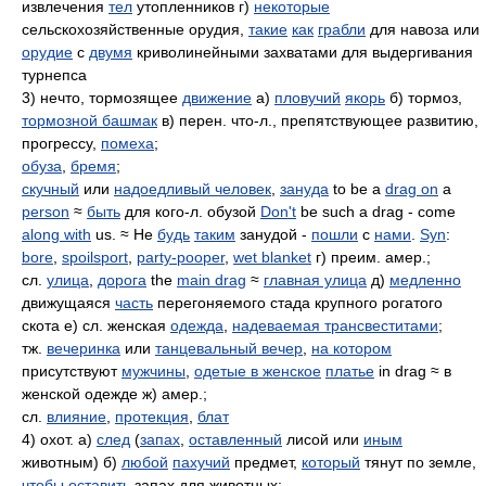
извлечения
тел
утопленников г)
некоторые
сельскохозяйственные орудия,
такие
как
грабли
для навоза или
орудие
с
двумя
криволинейными захватами для выдергивания
турнепса
3) нечто, тормозящее
движение
а)
пловучий
якорь
б) тормоз,
тормозной башмак
в) перен. что-л., препятствующее развитию,
прогрессу,
помеха
;
обуза
,
бремя
;
скучный
или
надоедливый человек
,
зануда
to be a
drag on
a
person
≈
быть
для кого-л. обузой
Don't
be such a drag - come
along with
us. ≈ Не
будь
таким
занудой -
пошли
с
нами
.
Syn
:
bore
,
spoilsport
,
party-pooper
,
wet blanket
г) преим. амер.;
сл.
улица
,
дорога
the
main drag
≈
главная улица
д)
медленно
движущаяся
часть
перегоняемого стада крупного рогатого
скота е) сл. женская
одежда
,
надеваемая трансвеститами
;
тж.
вечеринка
или
танцевальный вечер
,
на котором
присутствуют
мужчины
,
одетые в женское
платье
in drag ≈ в
женской одежде ж) амер.;
сл.
влияние
,
протекция
,
блат
4) охот. а)
след
(
запах
,
оставленный
лисой или
иным
животным) б)
любой
пахучий
предмет,
который
тянут по земле,
чтобы
оставить
запах для животных;