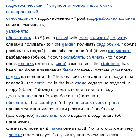
гидротехнический
- *
engineer
инженер-гидротехник
водопроводный
;
относящийся
к водоснабжению - * post
водоразборная колонка
мочить, смачивать;
увлажнять
;
обрызгивать
- to * (one's
pillow
) with
tears
заливать
(
подушку
)
слезами поливать - to * the
garden
поливать
сад
(
обыкн
. * down)
разбавлять (водой) - this milk has been *ed (down)
это
молоко
разбавлено (обыкн. * down)
ослаблять
,
смягчать
- to * down
one's
remarks
смягчать (
свои
) замечания - the
statement
has
been *ed down в заявлении
были
сглажены острые
углы
поить,
водить
на водопой - to * horses поить лошадей пить, ходить на
водопой - the
cattle
*ed in the lake
стадо
ходило на водопой к
озеру (обыкн. * down) снабжать водой набирать воду;
делать запас
воды (о корабле и т. п.) орошать;
обводнять
- the
country
is *ed by
numerous
rivers
страна
орошается многочисленными реками - to * one's clay
(разговорное)
промочить
горло
выделять воду, влагу (об
организме) ;
слезиться, потеть - it
makes
one's mouth * от этого слюнки текут
-
smoke
made his eyes * от дыма у него слезились глаза