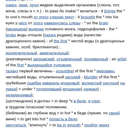
озеро
,
река
,
пруд
жидкие выделения организма (слюна, пот,
моча, слезы и т. п.) - to pass /to make/ * мочиться - it
brings
the *
to one's mouth
от этого
слюнки текут
- it
brought
the * into his
eyes у
него
от
этого
навернулись слезы
- * on the
brain
(
медицина
)
водянка
головного мозга, гидроцефалия - the *
broke
воды отошли (
перед
родами) вода (качество
драгоценного камня) - of
the first
* чистой воды (о драгоценных
камнях, особ. бриллиантах) ;
исключительный
,
замечательный
;
(разговорное)
заправский
,
отъявленный
,
прожженный
- an
artist
of the
first
*
выдающийся
художник
;
талант
первой величины -
scoundrel
of the first *
мерзавец
чистейшей воды, отъявленный
негодяй
-
blunder
of the first *
грубейшая
ошибка
акварель
муаровый
,
волнистый
рисунок
(
на
ткани
) > under *
потерпевший
крушение
(
надежд
) ;
незадачливый
;
(шотландское) в долгах > in deep *s
в беде
,
в
горе
;
в трудном /опасном/ положении;
(библеизм) во глубине вод > in hot * в беде (преим. по
своей
вине) > to get into hot *
попасть в беду
;
запутаться
, "влипнуть" > to
be in
smooth
*
пройти
через