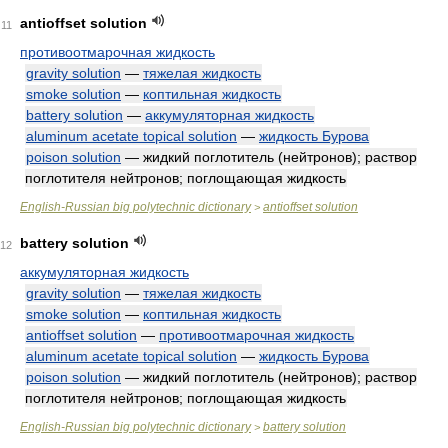
antioffset solution
11
противоотмарочная жидкость
gravity solution
—
тяжелая жидкость
smoke solution
—
коптильная жидкость
battery solution
—
аккумуляторная жидкость
aluminum acetate topical solution
—
жидкость Бурова
poison solution
— жидкий поглотитель (нейтронов); раствор
поглотителя нейтронов; поглощающая жидкость
English-Russian big polytechnic dictionary
antioffset solution
>
battery solution
12
аккумуляторная жидкость
gravity solution
—
тяжелая жидкость
smoke solution
—
коптильная жидкость
antioffset solution
—
противоотмарочная жидкость
aluminum acetate topical solution
—
жидкость Бурова
poison solution
— жидкий поглотитель (нейтронов); раствор
поглотителя нейтронов; поглощающая жидкость
English-Russian big polytechnic dictionary
battery solution
>