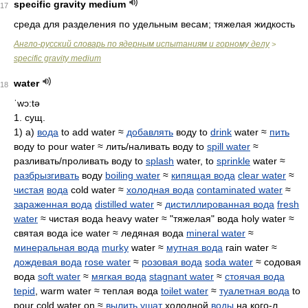
specific gravity medium
17
среда для разделения по удельным весам; тяжелая жидкость
Англо-русский словарь по ядерным испытаниям и горному делу
>
specific gravity medium
water
18
ˈwɔ:tə
1. сущ.
1) а)
вода
to add water ≈
добавлять
воду to
drink
water ≈
пить
воду to pour water ≈ лить/наливать воду to
spill water
≈
разливать/проливать воду to
splash
water, to
sprinkle
water ≈
разбрызгивать
воду
boiling water
≈
кипящая вода
clear water
≈
чистая
вода
cold water ≈
холодная вода
contaminated water
≈
зараженная вода
distilled water
≈
дистиллированная вода
fresh
water
≈ чистая вода heavy water ≈ "тяжелая" вода holy water ≈
святая вода ice water ≈ ледяная вода
mineral water
≈
минеральная вода
murky
water ≈
мутная вода
rain water ≈
дождевая вода
rose water
≈
розовая вода
soda water
≈ содовая
вода
soft water
≈
мягкая вода
stagnant water
≈
стоячая вода
tepid
, warm water ≈ теплая вода
toilet water
≈
туалетная вода
to
pour cold water on ≈
вылить
ушат
холодной
воды
на кого-л.,