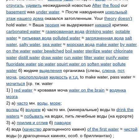
отругать
,
удивить
неожиданной новостью
After
the flood
our
basement
was
under water
. ≈ После наводнения
цокольный
этаж
нашего
дома
оказался затопленным. Your
theory
doesn't
hold water. ≈ Ваша
теория
не выдерживает
никакой
критики.
carbonated water
≈
газированная вода
drinking water
,
potable
water
≈
питьевая вода
polluted water
≈
загрязненная вода
salt
water
,
salty water
,
sea water
≈
морская вода
make water
by water
on the water
water bewitched
boil water
sterilize water
chlorinate
water
distill water
draw water
run water
filter water
purify water
fluoridate water
sip water
squirt water on
soften water
pollute
water
б) жидкие
выделения
организма (слезы,
слюна
,
пот
,
моча
,
околоплодная
жидкость
и т.д.
to make water, pass water ≈
мочиться
[ср. тж. water
1) ]
red water
≈ кровавая моча
water on the brain
≈
водянка
мозга
2) а)
часто
мн.
воды
,
море
;
волны
б)
водоем
в) часто мн. (минеральные) воды to
drink the
waters
≈
побывать
на водах, пить лечебные воды (на курорте)
3) а)
прилив и отлив
б)
паводок
4) вода (
качество
драгоценного камня)
of the first water
≈
чистой
воды (о драгоценных камнях, особ. о бриллиантах) ;