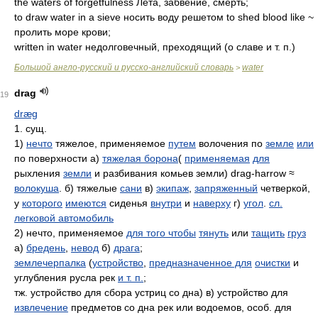
the waters of forgetfulness Лета, забвение, смерть;
to draw water in a sieve носить воду решетом to shed blood like ~
пролить море крови;
written in water недолговечный, преходящий (о славе и т. п.)
Большой англо-русский и русско-английский словарь
water
>
drag
19
dræɡ
1. сущ.
1)
нечто
тяжелое, применяемое
путем
волочения по
земле
или
по поверхности а)
тяжелая борона
(
применяемая
для
рыхления
земли
и разбивания комьев земли) drag-harrow ≈
волокуша
. б) тяжелые
сани
в)
экипаж
,
запряженный
четверкой,
у
которого
имеются
сиденья
внутри
и
наверху
г)
угол
.
сл.
легковой автомобиль
2) нечто, применяемое
для того чтобы
тянуть
или
тащить
груз
а)
бредень
,
невод
б)
драга
;
землечерпалка
(
устройство
,
предназначенное для
очистки
и
углубления русла рек
и т. п.
;
тж. устройство для сбора устриц со дна) в) устройство для
извлечение
предметов со дна рек или водоемов, особ. для