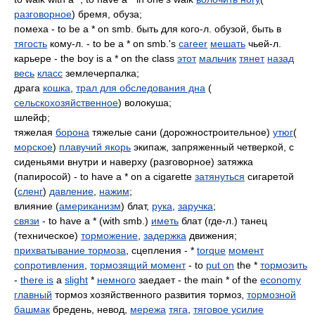
разговорное
) бремя, обуза;
помеха - to be a * on smb. быть для кого-л. обузой, быть в
тягость
кому-л. - to be a * on smb.'s
career
мешать
чьей-л.
карьере - the boy is a * on the class
этот
мальчик
тянет
назад
весь
класс
землечерпалка;
драга
кошка
,
трал для обследования дна
(
сельскохозяйственное
) волокуша;
шлейф;
тяжелая
борона
тяжелые сани (дорожностроительное)
утюг
(
морское
)
плавучий якорь
экипаж, запряженный четверкой, с
сиденьями внутри и наверху (разговорное) затяжка
(папиросой) - to have a * on a cigarette
затянуться
сигаретой
(
сленг
)
давление
,
нажим
;
влияние (
американизм
) блат,
рука
,
заручка
;
связи
- to have a * (with smb.)
иметь
блат (где-л.) танец
(техническое)
торможение
,
задержка
движения;
прихватывание тормоза
, сцепления - *
torque
момент
сопротивления
,
тормозящий момент
- to
put on
the *
тормозить
-
there is
a
slight
*
немного
заедает - the main * of the
economy
главный
тормоз хозяйственного развития тормоз,
тормозной
башмак
бредень, невод,
мережа
тяга
,
тяговое усилие