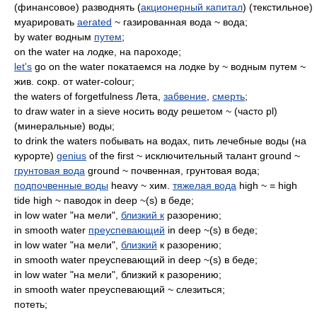
(финансовое) разводнять (
акционерный капитал
) (текстильное)
муарировать
aerated
~ газированная вода ~ вода;
by water водным
путем
;
on the water на лодке, на пароходе;
let's
go on the water покатаемся на лодке by ~ водным путем ~
жив. сокр. от water-colour;
the waters of forgetfulness Лета,
забвение
,
смерть
;
to draw water in a sieve носить воду решетом ~ (часто pl)
(минеральные) воды;
to drink the waters побывать на водах, пить лечебные воды (на
курорте)
genius
of the first ~ исключительный талант ground ~
грунтовая вода
ground ~ почвенная, грунтовая вода;
подпочвенные воды
heavy ~ хим.
тяжелая вода
high ~ = high
tide high ~ паводок in deep ~(s) в беде;
in low water "на мели",
близкий к
разорению;
in smooth water
преуспевающий
in deep ~(s) в беде;
in low water "на мели",
близкий
к разорению;
in smooth water преуспевающий in deep ~(s) в беде;
in low water "на мели", близкий к разорению;
in smooth water преуспевающий ~ слезиться;
потеть;