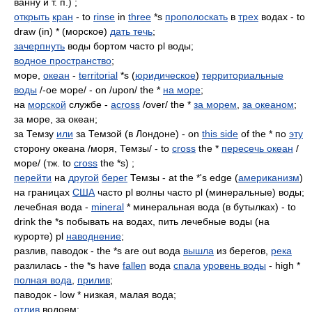
ванну и т. п.) ;
открыть
кран
- to
rinse
in
three
*s
прополоскать
в
трех
водах - to
draw (in) * (морское)
дать течь
;
зачерпнуть
воды бортом часто pl воды;
водное пространство
;
море,
океан
-
territorial
*s (
юридическое
)
территориальные
воды
/-ое море/ - on /upon/ the *
на море
;
на
морской
службе -
across
/over/ the *
за морем
,
за океаном
;
за море, за океан;
за Темзу
или
за Темзой (в Лондоне) - on
this side
of the * по
эту
сторону океана /моря, Темзы/ - to
cross
the *
пересечь океан
/
море/ (тж. to
cross
the *s) ;
перейти
на
другой
берег
Темзы - at the *'s edge (
американизм
)
на границах
США
часто pl волны часто pl (минеральные) воды;
лечебная вода -
mineral
* минеральная вода (в бутылках) - to
drink the *s побывать на водах, пить лечебные воды (на
курорте) pl
наводнение
;
разлив, паводок - the *s are out вода
вышла
из берегов,
река
разлилась - the *s have
fallen
вода
спала
уровень воды
- high *
полная вода
,
прилив
;
паводок - low * низкая, малая вода;
отлив
водоем;