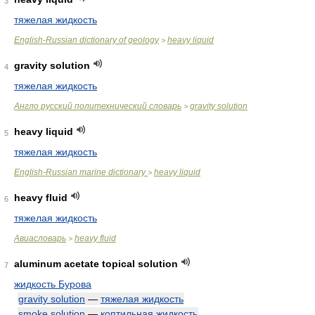
3
тяжелая жидкость
English-Russian dictionary of geology
heavy liquid
>
gravity solution
4
тяжелая жидкость
Англо русский политехнический словарь
gravity solution
>
heavy liquid
5
тяжелая жидкость
English-Russian marine dictionary
heavy liquid
>
heavy fluid
6
тяжелая жидкость
Авиасловарь
heavy fluid
>
aluminum acetate topical solution
7
жидкость Бурова
gravity solution
—
тяжелая жидкость
smoke solution
—
коптильная жидкость