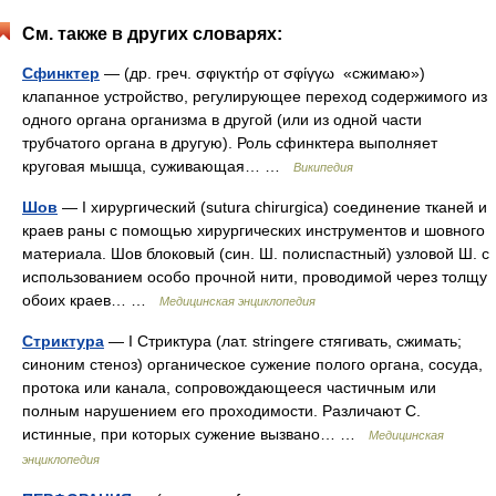
См. также в других словарях:
Сфинктер
— (др. греч. σφιγκτήρ от σφίγγω «сжимаю»)
клапанное устройство, регулирующее переход содержимого из
одного органа организма в другой (или из одной части
трубчатого органа в другую). Роль сфинктера выполняет
круговая мышца, суживающая… …
Википедия
Шов
— I хирургический (sutura chirurgica) соединение тканей и
краев раны с помощью хирургических инструментов и шовного
материала. Шов блоковый (син. Ш. полиспастный) узловой Ш. с
использованием особо прочной нити, проводимой через толщу
обоих краев… …
Медицинская энциклопедия
Стриктура
— I Стриктура (лат. stringere стягивать, сжимать;
синоним стеноз) органическое сужение полого органа, сосуда,
протока или канала, сопровождающееся частичным или
полным нарушением его проходимости. Различают С.
истинные, при которых сужение вызвано… …
Медицинская
энциклопедия