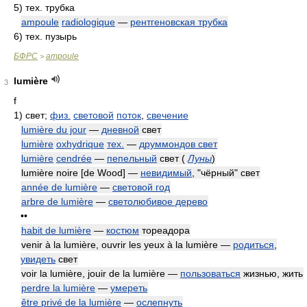
5)
тех. трубка
ampoule
radiologique
—
рентгеновская трубка
6)
тех. пузырь
БФРС
ampoule
>
lumière
3
f
1)
свет;
физ.
световой
поток
,
свечение
lumière du jour
—
дневной
свет
lumière
oxhydrique
тех.
—
друммондов свет
lumière
cendrée
—
пепельный
свет
(
Луны
)
lumière noire [de Wood] —
невидимый
, "чёрный" свет
année de lumière
—
световой год
arbre de lumière
—
светолюбивое дерево
••
habit de lumière
—
костюм
тореадора
venir à la lumière, ouvrir les yeux à la lumière —
родиться
,
увидеть
свет
voir la lumière, jouir de la lumière —
пользоваться
жизнью, жить
perdre la lumière
—
умереть
être privé de la lumière
—
ослепнуть