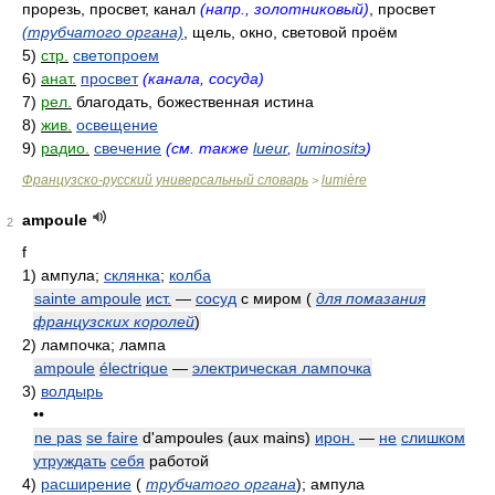
прорезь, просвет, канал
(напр., золотниковый)
, просвет
(трубчатого органа)
, щель, окно, световой проём
5)
стр.
светопроем
6)
анат.
просвет
(канала, сосуда)
7)
рел.
благодать, божественная истина
8)
жив.
освещение
9)
радио.
свечение
(см. также
lueur
,
luminositэ
)
Французско-русский универсальный словарь
lumière
>
ampoule
2
f
1)
ампула;
склянка
;
колба
sainte ampoule
ист.
—
сосуд
с миром
(
для помазания
французских королей
)
2)
лампочка; лампа
ampoule
électrique
—
электрическая лампочка
3)
волдырь
••
ne pas
se faire
d'ampoules (aux mains)
ирон.
—
не
слишком
утруждать
себя
работой
4)
расширение
(
трубчатого органа
)
; ампула