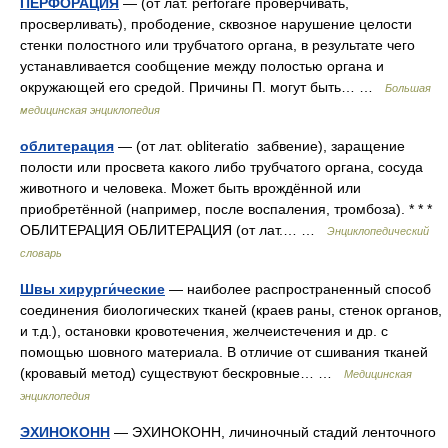
ПЕРФОРАЦИЯ
— (от лат. perforare проверчивать,
просверливать), прободение, сквозное нарушение целости
стенки полостного или трубчатого органа, в результате чего
устанавливается сообщение между полостью органа и
окружающей его средой. Причины П. могут быть… …
Большая
медицинская энциклопедия
облитерация
— (от лат. obliteratio забвение), заращение
полости или просвета какого либо трубчатого органа, сосуда
животного и человека. Может быть врождённой или
приобретённой (например, после воспаления, тромбоза). * * *
ОБЛИТЕРАЦИЯ ОБЛИТЕРАЦИЯ (от лат.… …
Энциклопедический
словарь
Швы хирурги́ческие
— наиболее распространенный способ
соединения биологических тканей (краев раны, стенок органов,
и т.д.), остановки кровотечения, желчеистечения и др. с
помощью шовного материала. В отличие от сшивания тканей
(кровавый метод) существуют бескровные… …
Медицинская
энциклопедия
ЭХИНОКОНН
— ЭХИНОКОНН, личиночный стадий ленточного