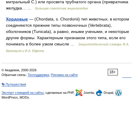
митральный С.) или просвета трубчатого органа (привратника
желудка… …
Большая советская энциклопедия
Хордовые
— (Chordata, s. Chordonii) тип животных, в котором
соединяются прежние типы позвоночных (Vertebrata),
оболочников (Tunicata), а равно, иными учеными, и некоторые
другие формы. Характерным признаком этого типа, если его
понимать в более узком смысле …
Энциклопедический словарь Ф.А.
Брокгауза и И.А. Ефрона
© Академик, 2000-2026
18+
Обратная связь:
Техподдержка
,
Реклама на сайте
👣 Путешествия
Экспорт словарей на сайты
, сделанные на PHP,
Joomla,
Drupal,
WordPress, MODx.