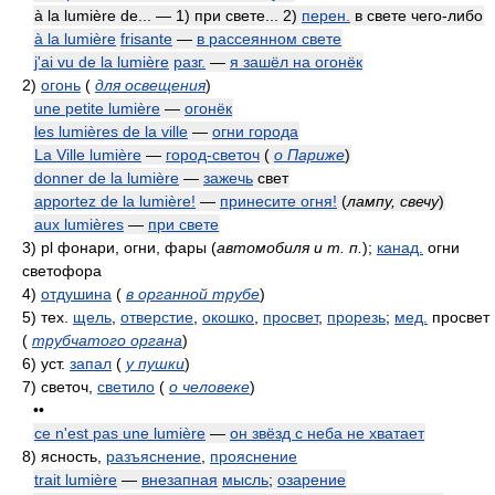
à la lumière de... — 1) при свете... 2)
перен.
в свете чего-либо
à la lumière
frisante
—
в рассеянном свете
j'ai vu de la lumière
разг.
—
я зашёл на огонёк
2)
огонь
(
для освещения
)
une petite lumière
—
огонёк
les lumières de la ville
—
огни города
La Ville lumière
—
город-светоч
(
о Париже
)
donner de la lumière
—
зажечь
свет
apportez de la lumière!
—
принесите огня!
(
лампу, свечу
)
aux lumières
—
при свете
3)
pl фонари, огни, фары
(
автомобиля и т. п.
)
;
канад.
огни
светофора
4)
отдушина
(
в органной трубе
)
5)
тех.
щель
,
отверстие
,
окошко
,
просвет
,
прорезь
;
мед.
просвет
(
трубчатого органа
)
6)
уст.
запал
(
у пушки
)
7)
светоч,
светило
(
о человеке
)
••
ce n'est pas une lumière
—
он звёзд с неба не хватает
8)
ясность,
разъяснение
,
прояснение
trait lumière
—
внезапная
мысль
;
озарение