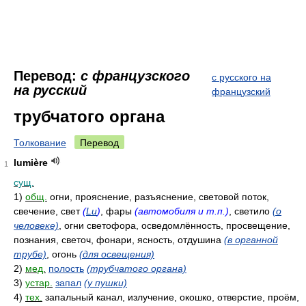
Перевод:
с французского
с русского на
на русский
французский
трубчатого органа
Толкование
Перевод
lumière
1
сущ.
1)
общ.
огни, прояснение, разъяснение, световой поток,
свечение, свет
(
Lu
)
, фары
(автомобиля и т.п.)
, светило
(о
человеке)
, огни светофора, осведомлённость, просвещение,
познания, светоч, фонари, ясность, отдушина
(в органной
трубе)
, огонь
(для освещения)
2)
мед.
полость
(трубчатого органа)
3)
устар.
запал
(у пушки)
4)
тех.
запальный канал, излучение, окошко, отверстие, проём,