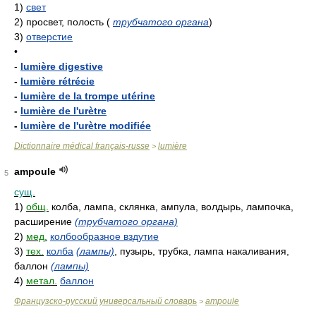
1)
свет
2)
просвет, полость
(
трубчатого органа
)
3)
отверстие
•
-
lumière digestive
-
lumière rétrécie
-
lumière de la trompe utérine
-
lumière de l'urètre
-
lumière de l'urètre modifiée
Dictionnaire médical français-russe
lumière
>
ampoule
5
сущ.
1)
общ.
колба, лампа, склянка, ампула, волдырь, лампочка,
расширение
(трубчатого органа)
2)
мед.
колбообразное вздутие
3)
тех.
колба
(лампы)
, пузырь, трубка, лампа накаливания,
баллон
(лампы)
4)
метал.
баллон
Французско-русский универсальный словарь
ampoule
>