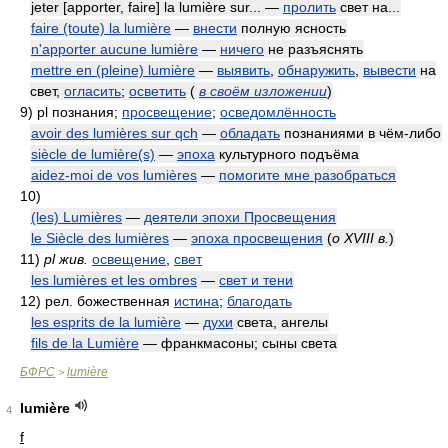
jeter [apporter, faire] la lumière sur... —
пролить
свет на...
faire (toute) la lumière
—
внести
полную ясность
n'apporter aucune lumière
—
ничего
не разъяснять
mettre en (pleine) lumière
—
выявить
,
обнаружить
,
вывести
на
свет,
огласить
;
осветить
(
в своём изложении
)
9)
pl познания;
просвещение
;
осведомлённость
avoir des lumières sur qch
—
обладать
познаниями в чём-либо
siècle de lumière(s)
—
эпоха
культурного подъёма
aidez-moi de vos lumières
—
помогите мне разобраться
10)
(les) Lumières
—
деятели эпохи Просвещения
le Siècle des lumières
—
эпоха просвещения
(
о XVIII в.
)
11)
pl жив.
освещение
,
свет
les lumières et les ombres
—
свет и тени
12)
рел. божественная
истина
;
благодать
les esprits de la lumière
—
духи
света, ангелы
fils de la Lumière
— франкмасоны; сыны света
БФРС
lumière
>
lumière
4
f