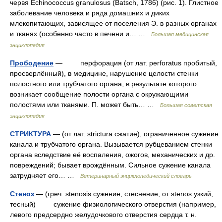
червя Echinococcus granulosus (Batsch, 1786) (рис. 1). Глистное
заболевание человека и ряда домашних и диких
млекопитающих, зависящее от поселения Э. в разных органах
и тканях (особенно часто в печени и… …
Большая медицинская
энциклопедия
Прободение
— перфорация (от лат. perforatus пробитый,
просверлённый), в медицине, нарушение целости стенки
полостного или трубчатого органа, в результате которого
возникает сообщение полости органа с окружающими
полостями или тканями. П. может быть… …
Большая советская
энциклопедия
СТРИКТУРА
— (от лат. strictura сжатие), ограниченное сужение
канала и трубчатого органа. Вызывается рубцеванием стенки
органа вследствие её воспаления, ожогов, механических и др.
повреждений; бывает врождённым. Сильное сужение канала
затрудняет его… …
Ветеринарный энциклопедический словарь
Стеноз
— (греч. stenosis сужение, стеснение, от stenos узкий,
тесный) сужение физиологического отверстия (например,
левого предсердно желудочкового отверстия сердца т. н.