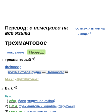
Перевод:
с немецкого на
со всех языков на
все языки
немецкий
трехмачтовое
Толкование
Перевод
трехмачтовый
1
dreimastig
трехмачтовое
судно
—
Dreimaster
m
БНРС
трехмачтовый
>
Bark
2
сущ.
1)
общ.
барк
(парусное судно)
2)
ВМФ.
трёхмачтовый корабль
(парусник)
3)
судостр.
трехмачтовое судно