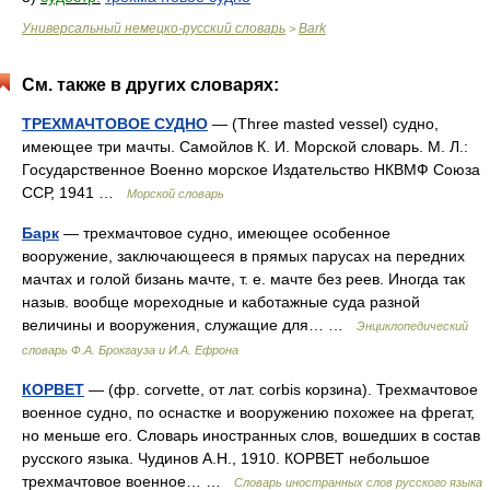
Универсальный немецко-русский словарь
Bark
>
См. также в других словарях:
ТРЕХМАЧТОВОЕ СУДНО
— (Three masted vessel) судно,
имеющее три мачты. Самойлов К. И. Морской словарь. М. Л.:
Государственное Военно морское Издательство НКВМФ Союза
ССР, 1941 …
Морской словарь
Барк
— трехмачтовое судно, имеющее особенное
вооружение, заключающееся в прямых парусах на передних
мачтах и голой бизань мачте, т. е. мачте без реев. Иногда так
назыв. вообще мореходные и каботажные суда разной
величины и вооружения, служащие для… …
Энциклопедический
словарь Ф.А. Брокгауза и И.А. Ефрона
КОРВЕТ
— (фр. corvette, от лат. corbis корзина). Трехмачтовое
военное судно, по оснастке и вооружению похожее на фрегат,
но меньше его. Словарь иностранных слов, вошедших в состав
русского языка. Чудинов А.Н., 1910. КОРВЕТ небольшое
трехмачтовое военное… …
Словарь иностранных слов русского языка