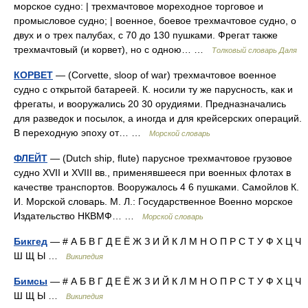
морское судно: | трехмачтовое мореходное торговое и
промысловое судно; | военное, боевое трехмачтовое судно, о
двух и о трех палубах, с 70 до 130 пушками. Фрегат также
трехмачтовый (и корвет), но с одною… …
Толковый словарь Даля
КОРВЕТ
— (Corvette, sloop of war) трехмачтовое военное
судно с открытой батареей. К. носили ту же парусность, как и
фрегаты, и вооружались 20 30 орудиями. Предназначались
для разведок и посылок, а иногда и для крейсерских операций.
В переходную эпоху от… …
Морской словарь
ФЛЕЙТ
— (Dutch ship, flute) парусное трехмачтовое грузовое
судно XVII и XVIII вв., применявшееся при военных флотах в
качестве транспортов. Вооружалось 4 6 пушками. Самойлов К.
И. Морской словарь. М. Л.: Государственное Военно морское
Издательство НКВМФ… …
Морской словарь
Бикгед
— # А Б В Г Д Е Ё Ж З И Й К Л М Н О П Р С Т У Ф Х Ц Ч
Ш Щ Ы …
Википедия
Бимсы
— # А Б В Г Д Е Ё Ж З И Й К Л М Н О П Р С Т У Ф Х Ц Ч
Ш Щ Ы …
Википедия