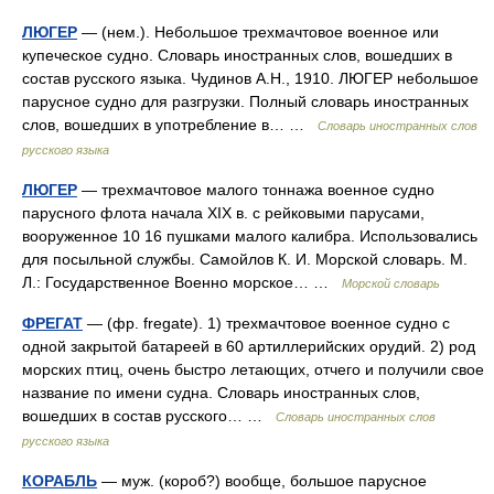
ЛЮГЕР
— (нем.). Небольшое трехмачтовое военное или
купеческое судно. Словарь иностранных слов, вошедших в
состав русского языка. Чудинов А.Н., 1910. ЛЮГЕР небольшое
парусное судно для разгрузки. Полный словарь иностранных
слов, вошедших в употребление в… …
Словарь иностранных слов
русского языка
ЛЮГЕР
— трехмачтовое малого тоннажа военное судно
парусного флота начала XIX в. с рейковыми парусами,
вооруженное 10 16 пушками малого калибра. Использовались
для посыльной службы. Самойлов К. И. Морской словарь. М.
Л.: Государственное Военно морское… …
Морской словарь
ФРЕГАТ
— (фр. fregate). 1) трехмачтовое военное судно с
одной закрытой батареей в 60 артиллерийских орудий. 2) род
морских птиц, очень быстро летающих, отчего и получили свое
название по имени судна. Словарь иностранных слов,
вошедших в состав русского… …
Словарь иностранных слов
русского языка
КОРАБЛЬ
— муж. (короб?) вообще, большое парусное