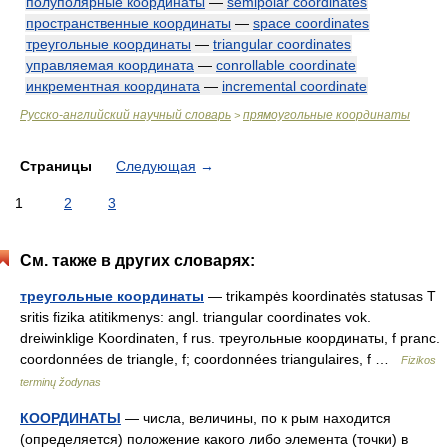
полуполярные координаты
—
semipolar coordinates
пространственные координаты
—
space coordinates
треугольные координаты
—
triangular coordinates
управляемая координата
—
conrollable coordinate
инкрементная координата
—
incremental coordinate
Русско-английский научный словарь
прямоугольные координаты
>
Страницы
Следующая
→
1
2
3
См. также в других словарях:
треугольные координаты
— trikampės koordinatės statusas T
sritis fizika atitikmenys: angl. triangular coordinates vok.
dreiwinklige Koordinaten, f rus. треугольные координаты, f pranc.
coordonnées de triangle, f; coordonnées triangulaires, f …
Fizikos
terminų žodynas
КООРДИНАТЫ
— числа, величины, по к рым находится
(определяется) положение какого либо элемента (точки) в