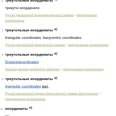
треугольные координаты
6
трику́тні координа́ти
Русско-украинский политехнический словарь
треугольные
>
координаты
треугольные координаты
7
triangular coordinates, barycentric coordinates
Русско-английский физический словарь
треугольные координаты
>
треугольные координаты
8
Dreieckskoordinaten
Russian-german polytechnic dictionary
треугольные координаты
>
треугольные координаты
9
triangular coordinates
мат.
Русско-английский научно-технический словарь Масловского
>
треугольные координаты
координаты
10