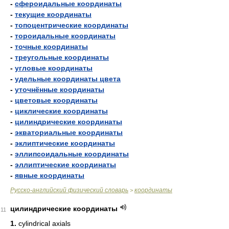
-
сфероидальные координаты
-
текущие координаты
-
топоцентрические координаты
-
тороидальные координаты
-
точные координаты
-
треугольные координаты
-
угловые координаты
-
удельные координаты цвета
-
уточнённые координаты
-
цветовые координаты
-
циклические координаты
-
цилиндрические координаты
-
экваториальные координаты
-
эклиптические координаты
-
эллипсоидальные координаты
-
эллиптические координаты
-
явные координаты
Русско-английский физический словарь
координаты
>
цилиндрические координаты
11
1.
cylindrical axials