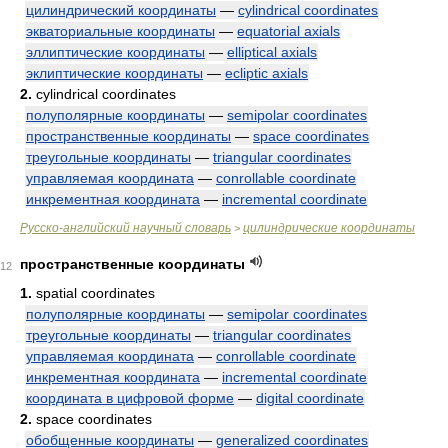
цилиндрический координаты
—
cylindrical coordinates
экваториальные координаты
—
equatorial axials
эллиптические координаты
—
elliptical axials
эклиптические координаты
—
ecliptic axials
2.
cylindrical coordinates
полуполярные координаты
—
semipolar coordinates
пространственные координаты
—
space coordinates
треугольные координаты
—
triangular coordinates
управляемая координата
—
conrollable coordinate
инкрементная координата
—
incremental coordinate
Русско-английский научный словарь
цилиндрические координаты
>
пространственные координаты
12
1.
spatial coordinates
полуполярные координаты
—
semipolar coordinates
треугольные координаты
—
triangular coordinates
управляемая координата
—
conrollable coordinate
инкрементная координата
—
incremental coordinate
координата в цифровой форме
—
digital coordinate
2.
space coordinates
обобщенные координаты
—
generalized coordinates