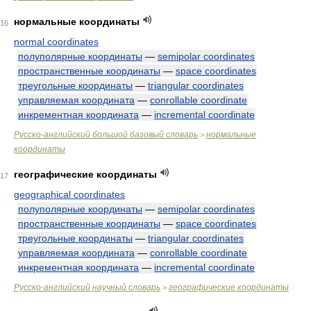
нормальные координаты
16
normal coordinates
полуполярные координаты
—
semipolar coordinates
пространственные координаты
—
space coordinates
треугольные координаты
—
triangular coordinates
управляемая координата
—
conrollable coordinate
инкрементная координата
—
incremental coordinate
Русско-английский большой базовый словарь
нормальные
>
координаты
географические координаты
17
geographical coordinates
полуполярные координаты
—
semipolar coordinates
пространственные координаты
—
space coordinates
треугольные координаты
—
triangular coordinates
управляемая координата
—
conrollable coordinate
инкрементная координата
—
incremental coordinate
Русско-английский научный словарь
географические координаты
>