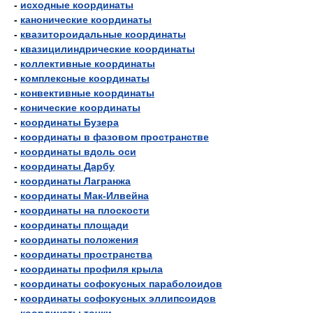
-
исходные координаты
-
канонические координаты
-
квазитороидальные координаты
-
квазицилиндрические координаты
-
коллективные координаты
-
комплексные координаты
-
конвективные координаты
-
конические координаты
-
координаты Бузера
-
координаты в фазовом пространстве
-
координаты вдоль оси
-
координаты Дарбу
-
координаты Лагранжа
-
координаты Мак-Илвейна
-
координаты на плоскости
-
координаты площади
-
координаты положения
-
координаты пространства
-
координаты профиля крыла
-
координаты софокусных параболоидов
-
координаты софокусных эллипсоидов