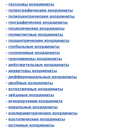
-
гауссовы координаты
-
гелиографические координаты
-
гелиоцентрические координаты
-
географические координаты
-
геодезические координаты
-
геомагнитные координаты
-
геоцентрические координаты
-
глобальные координаты
-
голономные координаты
-
грассмановы координаты
-
действительные координаты
-
декартовы координаты
-
дифференциальные координаты
-
дробные координаты
-
естественные координаты
-
звёздные координаты
-
игнорируемая координата
-
идеальные координаты
-
изопараметрические координаты
-
изотопические координаты
-
истинные координаты