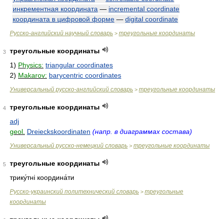
инкрементная координата
—
incremental coordinate
координата в цифровой форме
—
digital coordinate
Русско-английский научный словарь
треугольные координаты
>
треугольные координаты
3
1)
Physics:
triangular coordinates
2)
Makarov:
barycentric coordinates
Универсальный русско-английский словарь
треугольные координаты
>
треугольные координаты
4
adj
geol.
Dreieckskoordinaten
(напр. в диаграммах состава)
Универсальный русско-немецкий словарь
треугольные координаты
>
треугольные координаты
5
трику́тні координа́ти
Русско-украинский политехнический словарь
треугольные
>
координаты