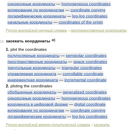
однородные координаты
—
homogeneous coordinates
копирование по координатам
—
coordinate copying
логарифмические координаты
—
log-log coordinates
начальные координаты
—
coordinates of the origin
Русско-английский научный словарь
пространственные координаты
>
засекать координаты
13
1.
plot the coordinates
полуполярные координаты
—
semipolar coordinates
пространственные координаты
—
space coordinates
треугольные координаты
—
triangular coordinates
управляемая координата
—
conrollable coordinate
инкрементная координата
—
incremental coordinate
2.
ploting the coordinates
обобщенные координаты
—
generalized coordinates
однородные координаты
—
homogeneous coordinates
координата в цифровой форме
—
digital coordinate
копирование по координатам
—
coordinate copying
логарифмические координаты
—
log-log coordinates
Русско-английский военно-политический словарь
засекать
>