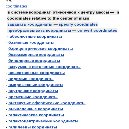
мн.
coordinates
в системе координат, отнесённой к центру массы — in
coordinates relative to the center of mass
задавать координаты
—
specify coordinates
преобразовывать координаты
—
convert coordinates
-
абсолютные координаты
-
базисные координаты
-
барицентрические координаты
-
безразмерные координаты
-
биполярные координаты
-
вакуумные потоковые координаты
-
вещественные координаты
-
видимые координаты
-
вмороженные координаты
-
внутренние координаты
-
временные координаты
-
вытянутые сферические координаты
-
вычисленные координаты
-
галактические координаты
-
галактоцентрические координаты
-
галилеевы координаты