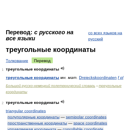
Перевод:
с русского на
со всех языков на
все языки
русский
треугольные координаты
Толкование
Перевод
треугольные координаты
1
треугольные координаты
мн.
мат.
Dreieckskoordinaten
f pl
Большой русско-немецкий полетехнический словарь
треугольные
>
координаты
треугольные координаты
2
triangular coordinates
полуполярные координаты
—
semipolar coordinates
пространственные координаты
—
space coordinates
управляемая координата
—
conrollable coordinate