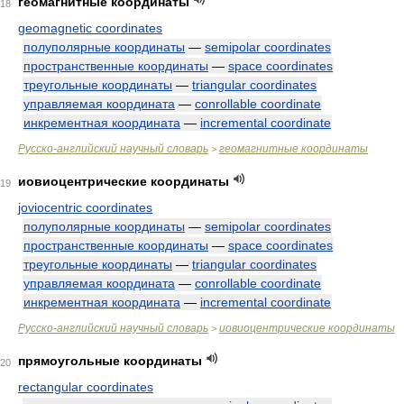
геомагнитные координаты
18
geomagnetic coordinates
полуполярные координаты
—
semipolar coordinates
пространственные координаты
—
space coordinates
треугольные координаты
—
triangular coordinates
управляемая координата
—
conrollable coordinate
инкрементная координата
—
incremental coordinate
Русско-английский научный словарь
геомагнитные координаты
>
иовиоцентрические координаты
19
joviocentric coordinates
полуполярные координаты
—
semipolar coordinates
пространственные координаты
—
space coordinates
треугольные координаты
—
triangular coordinates
управляемая координата
—
conrollable coordinate
инкрементная координата
—
incremental coordinate
Русско-английский научный словарь
иовиоцентрические координаты
>
прямоугольные координаты
20
rectangular coordinates