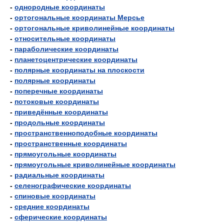
-
однородные координаты
-
ортогональные координаты Мерсье
-
ортогональные криволинейные координаты
-
относительные координаты
-
параболические координаты
-
планетоцентрические координаты
-
полярные координаты на плоскости
-
полярные координаты
-
поперечные координаты
-
потоковые координаты
-
приведённые координаты
-
продольные координаты
-
пространственноподобные координаты
-
пространственные координаты
-
прямоугольные координаты
-
прямоугольные криволинейные координаты
-
радиальные координаты
-
селенографические координаты
-
спиновые координаты
-
средние координаты
-
сферические координаты