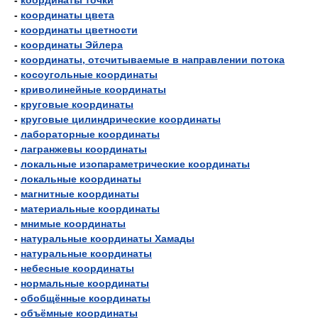
-
координаты точки
-
координаты цвета
-
координаты цветности
-
координаты Эйлера
-
координаты, отсчитываемые в направлении потока
-
косоугольные координаты
-
криволинейные координаты
-
круговые координаты
-
круговые цилиндрические координаты
-
лабораторные координаты
-
лагранжевы координаты
-
локальные изопараметрические координаты
-
локальные координаты
-
магнитные координаты
-
материальные координаты
-
мнимые координаты
-
натуральные координаты Хамады
-
натуральные координаты
-
небесные координаты
-
нормальные координаты
-
обобщённые координаты
-
объёмные координаты