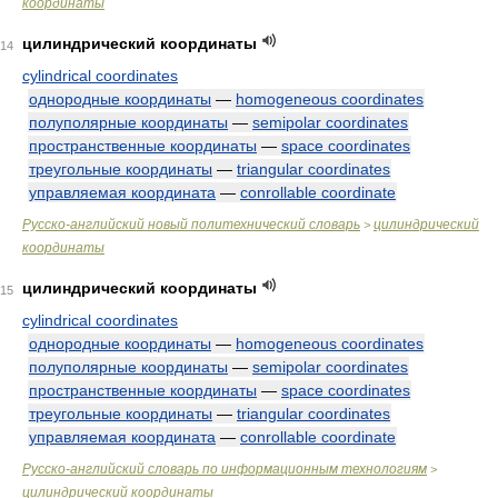
координаты
цилиндрический координаты
14
cylindrical coordinates
однородные координаты
—
homogeneous coordinates
полуполярные координаты
—
semipolar coordinates
пространственные координаты
—
space coordinates
треугольные координаты
—
triangular coordinates
управляемая координата
—
conrollable coordinate
Русско-английский новый политехнический словарь
цилиндрический
>
координаты
цилиндрический координаты
15
cylindrical coordinates
однородные координаты
—
homogeneous coordinates
полуполярные координаты
—
semipolar coordinates
пространственные координаты
—
space coordinates
треугольные координаты
—
triangular coordinates
управляемая координата
—
conrollable coordinate
Русско-английский словарь по информационным технологиям
>
цилиндрический координаты