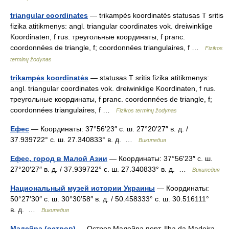
triangular coordinates
— trikampės koordinatės statusas T sritis
fizika atitikmenys: angl. triangular coordinates vok. dreiwinklige
Koordinaten, f rus. треугольные координаты, f pranc.
coordonnées de triangle, f; coordonnées triangulaires, f …
Fizikos
terminų žodynas
trikampės koordinatės
— statusas T sritis fizika atitikmenys:
angl. triangular coordinates vok. dreiwinklige Koordinaten, f rus.
треугольные координаты, f pranc. coordonnées de triangle, f;
coordonnées triangulaires, f …
Fizikos terminų žodynas
Ефес
— Координаты: 37°56′23″ с. ш. 27°20′27″ в. д. /
37.939722° с. ш. 27.340833° в. д. …
Википедия
Ефес, город в Малой Азии
— Координаты: 37°56′23″ с. ш.
27°20′27″ в. д. / 37.939722° с. ш. 27.340833° в. д. …
Википедия
Национальный музей истории Украины
— Координаты:
50°27′30″ с. ш. 30°30′58″ в. д. / 50.458333° с. ш. 30.516111°
в. д. …
Википедия
Мадейра (остров)
— Остров Мадейра порт. Ilha da Madeira …