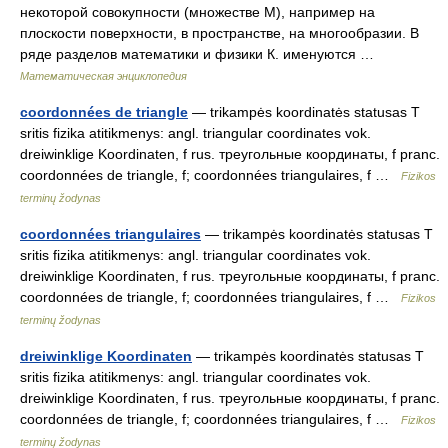
некоторой совокупности (множестве М), например на
плоскости поверхности, в пространстве, на многообразии. В
ряде разделов математики и физики К. именуются …
Математическая энциклопедия
coordonnées de triangle
— trikampės koordinatės statusas T
sritis fizika atitikmenys: angl. triangular coordinates vok.
dreiwinklige Koordinaten, f rus. треугольные координаты, f pranc.
coordonnées de triangle, f; coordonnées triangulaires, f …
Fizikos
terminų žodynas
coordonnées triangulaires
— trikampės koordinatės statusas T
sritis fizika atitikmenys: angl. triangular coordinates vok.
dreiwinklige Koordinaten, f rus. треугольные координаты, f pranc.
coordonnées de triangle, f; coordonnées triangulaires, f …
Fizikos
terminų žodynas
dreiwinklige Koordinaten
— trikampės koordinatės statusas T
sritis fizika atitikmenys: angl. triangular coordinates vok.
dreiwinklige Koordinaten, f rus. треугольные координаты, f pranc.
coordonnées de triangle, f; coordonnées triangulaires, f …
Fizikos
terminų žodynas