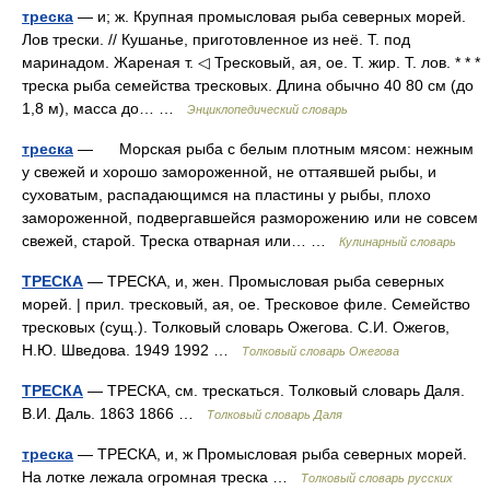
треска
— и; ж. Крупная промысловая рыба северных морей.
Лов трески. // Кушанье, приготовленное из неё. Т. под
маринадом. Жареная т. ◁ Тресковый, ая, ое. Т. жир. Т. лов. * * *
треска рыба семейства тресковых. Длина обычно 40 80 см (до
1,8 м), масса до… …
Энциклопедический словарь
треска
— Морская рыба с белым плотным мясом: нежным
у свежей и хорошо замороженной, не оттаявшей рыбы, и
суховатым, распадающимся на пластины у рыбы, плохо
замороженной, подвергавшейся разморожению или не совсем
свежей, старой. Треска отварная или… …
Кулинарный словарь
ТРЕСКА
— ТРЕСКА, и, жен. Промысловая рыба северных
морей. | прил. тресковый, ая, ое. Тресковое филе. Семейство
тресковых (сущ.). Толковый словарь Ожегова. С.И. Ожегов,
Н.Ю. Шведова. 1949 1992 …
Толковый словарь Ожегова
ТРЕСКА
— ТРЕСКА, см. трескаться. Толковый словарь Даля.
В.И. Даль. 1863 1866 …
Толковый словарь Даля
треска
— ТРЕСКА, и, ж Промысловая рыба северных морей.
На лотке лежала огромная треска …
Толковый словарь русских