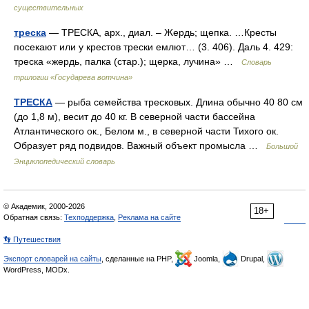
существительных
треска
— ТРЕСКА, арх., диал. – Жердь; щепка. …Кресты
посекают или у крестов трески емлют… (3. 406). Даль 4. 429:
треска «жердь, палка (стар.); щерка, лучина» …
Словарь
трилогии «Государева вотчина»
ТРЕСКА
— рыба семейства тресковых. Длина обычно 40 80 см
(до 1,8 м), весит до 40 кг. В северной части бассейна
Атлантического ок., Белом м., в северной части Тихого ок.
Образует ряд подвидов. Важный объект промысла …
Большой
Энциклопедический словарь
© Академик, 2000-2026
18+
Обратная связь:
Техподдержка
,
Реклама на сайте
👣 Путешествия
Экспорт словарей на сайты
, сделанные на PHP,
Joomla,
Drupal,
WordPress, MODx.