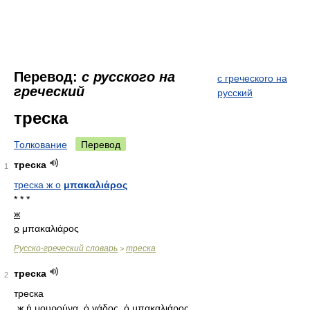
Перевод:
с русского на
с греческого на
греческий
русский
треска
Толкование
Перевод
треска
1
треска ж о
μπακαλιάρος
* * *
ж
ο
μπακαλιάρος
Русско-греческий словарь
треска
>
треска
2
треска
ж
ἡ μουρούνα, ὁ γάδος, ὁ μπακαλιάρος.