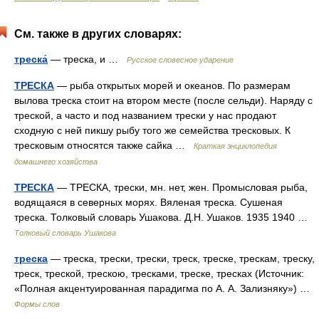
См. также в других словарях:
треска́
— треска, и …
Русское словесное ударение
ТРЕСКА
— рыба открытых морей и океанов. По размерам
вылова треска стоит на втором месте (после сельди). Наряду с
треской, а часто и под названием трески у нас продают
сходную с ней пикшу рыбу того же семейства тресковых. К
тресковым относятся также сайка …
Краткая энциклопедия
домашнего хозяйства
ТРЕСКА
— ТРЕСКА, трески, мн. нет, жен. Промысловая рыба,
водящаяся в северных морях. Вяленая треска. Сушеная
треска. Толковый словарь Ушакова. Д.Н. Ушаков. 1935 1940 …
Толковый словарь Ушакова
треска
— треска, трески, трески, треск, треске, трескам, треску,
треск, треской, трескою, тресками, треске, тресках (Источник:
«Полная акцентуированная парадигма по А. А. Зализняку») …
Формы слов