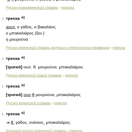
Русско-новогреческий словарь
треска
>
треска
3
зоол.
ο γάδος, ο βακαλάος
ο μπακαλιάρος (ξεν.)
η μουρούνα
Русско-греческий словарь научных и технических терминов
треска
>
треска
4
[τρισκά]
ουσ. θ. μουρούνα, μπακαλιάρος
Русско-греческий новый словарь
треска
>
треска
5
[τρισκά]
ουσ
θ
μουρούνα, μπακαλιάρος
Русско-эллинский словарь
треска
>
треска
6
-и
θ.
γάδος, ονίσκος, μπακαλιάρος.
Большой русско-греческий словарь
треска
>