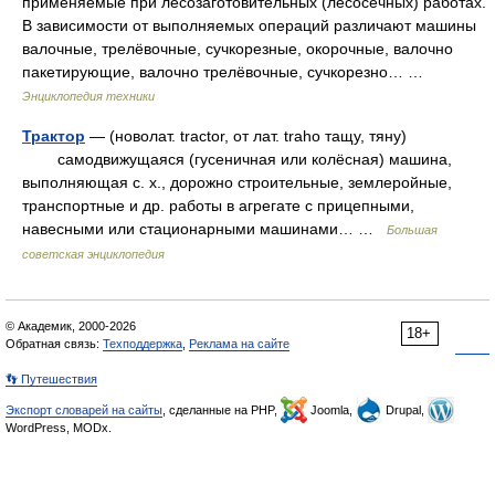
применяемые при лесозаготовительных (лесосечных) работах.
В зависимости от выполняемых операций различают машины
валочные, трелёвочные, сучкорезные, окорочные, валочно
пакетирующие, валочно трелёвочные, сучкорезно… …
Энциклопедия техники
Трактор
— (новолат. tractor, от лат. traho тащу, тяну)
самодвижущаяся (гусеничная или колёсная) машина,
выполняющая с. х., дорожно строительные, землеройные,
транспортные и др. работы в агрегате с прицепными,
навесными или стационарными машинами… …
Большая
советская энциклопедия
© Академик, 2000-2026
18+
Обратная связь:
Техподдержка
,
Реклама на сайте
👣 Путешествия
Экспорт словарей на сайты
, сделанные на PHP,
Joomla,
Drupal,
WordPress, MODx.