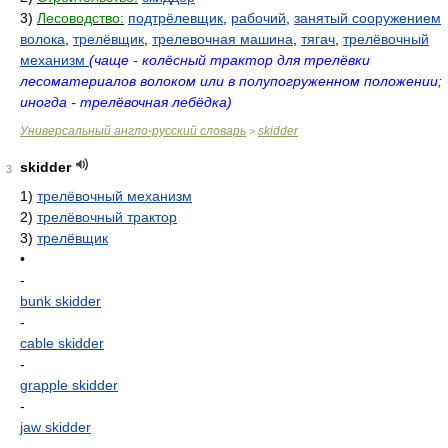
3)
Лесоводство:
подтрёлевщик
,
рабочий
,
занятый сооружением
волока
,
трелёвщик
,
трелевочная машина
,
тягач
,
трелёвочный
механизм
(чаще - колёсный трактор для трелёвки
лесоматериалов волоком или в полупогруженном положении;
иногда - трелёвочная лебёдка)
Универсальный англо-русский словарь
skidder
>
skidder
3
1)
трелёвочный механизм
2)
трелёвочный трактор
3)
трелёвщик
•
-
bunk skidder
-
cable skidder
-
grapple skidder
-
jaw skidder