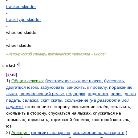
-
tracked skidder
-
track-type skidder
-
wheeled skidder
-
wheel skidder
Англо-русский словарь технических терминов
skidder
>
skid
4
[skɪd]
1)
Общая лексика:
бесстоечное лыжное шасси
,
буксовать
,
двигаться юзом
,
забуксовать
,
заносить
,
к провалу
,
поражению
,
лыжа
,
направляющий рельс
,
подпорка
,
подставка
,
полоз
,
резко
падать
,
салазки
,
скат
,
скаты
,
скольжение
(на развороте или
вираже)
, скольжение в сторону, скольжение колёс, скользить,
скользить в сторону, спускаться на лыжах, спускаться на
тормозах, тормозить, тормозной башмак, хвостовой костыль,
юз
2)
Авиация:
скользить на крыло
,
скольжение на развороте
(