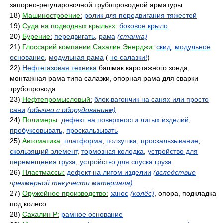
запорно-регулировочной трубопроводной арматуры
18)
Машиностроение:
ролик для передвигания тяжестей
19)
Суда на подводных крыльях:
боковое крыло
20)
Бурение:
передвигать
,
рама
(станка)
21)
Глоссарий компании Сахалин Энерджи:
скид
,
модульное
основание
,
модульная рама
(
не салазки!
)
22)
Нефтегазовая техника
башмак каротажного зонда,
монтажная рама типа салазки, опорная рама для сварки
трубопровода
23)
Нефтепромысловый:
блок-вагончик на санях или просто
сани
(обычно с оборудованием)
24)
Полимеры:
дефект на поверхности литых изделий
,
пробуксовывать
,
проскальзывать
25)
Автоматика:
платформа
,
ползушка
,
проскальзывание
,
скользящий элемент
,
тормозная колодка
,
устройство для
перемещения груза
,
устройство для спуска груза
26)
Пластмассы:
дефект на литом изделии
(вследствие
чрезмерной текучести материала)
27)
Оружейное производство:
занос
(колёс)
, опора, подкладка
под колесо
28)
Сахалин Р:
рамное основание