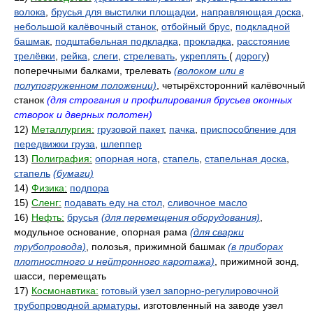
волока
,
брусья для выстилки площадки
,
направляющая доска
,
небольшой калёвочный станок
,
отбойный брус
,
подкладной
башмак
,
подштабельная подкладка
,
прокладка
,
расстояние
трелёвки
,
рейка
,
слеги
,
стрелевать
,
укреплять
(
дорогу
)
поперечными балками, трелевать
(волоком или в
полупогруженном положении)
, четырёхсторонний калёвочный
станок
(для строгания и профилирования брусьев оконных
створок и дверных полотен)
12)
Металлургия:
грузовой пакет
,
пачка
,
приспособление для
передвижки груза
,
шлеппер
13)
Полиграфия:
опорная нога
,
стапель
,
стапельная доска
,
стапель
(бумаги)
14)
Физика:
подпора
15)
Сленг:
подавать еду на стол
,
сливочное масло
16)
Нефть:
брусья
(для перемещения оборудования)
,
модульное основание, опорная рама
(для сварки
трубопровода)
, полозья, прижимной башмак
(в приборах
плотностного и нейтронного каротажа)
, прижимной зонд,
шасси, перемещать
17)
Космонавтика:
готовый узел запорно-регулировочной
трубопроводной арматуры
, изготовленный на заводе узел