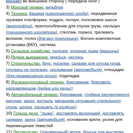
вираже
) во внешнюю сторону ("передача ноги")
3)
Морской термин:
кильблок
4)
Техника:
башмак
(каротажного зонда)
, передвижная
грузовая платформа, поддон, ползун, полозковое шасси
(вертолёта)
, приспособление для спуска груза, скользун
(секционного изолятора)
, стеллаж, тормоз, трелевать
волоком, полоз
(для вил погрузчика)
, блочно-комплектная
установка (БКУ), система
5)
Сельское хозяйство:
полозок
,
опорная лыжа
(машины)
6)
Редкое выражение:
мчаться
,
нестись
7)
Строительство:
брус
,
носилки
,
салазки для спуска груза
,
спускать на полозьях
,
скольжение
(автомобиля)
, площадка
(для перемещения груза)
, подкладка
8)
Железнодорожный термин:
боксование
,
боксовать
,
направляющие
(рейка или рельс)
9)
Автомобильный термин:
буксование
,
глубина протекторного
рисунка
,
занос
,
костыль
,
механизм опускания стапельного
стола
,
шпора
,
скользить
(о колёсах)
10)
Горное дело:
"лыжа"
,
доставлять волокушей
,
доставлять
санками
,
занос
(автомобиля)
, основание крепи, ролик для
перемещения тяжестей
11)
Лесоводство:
(трелёвочный) волок
,
брусья для выстилки