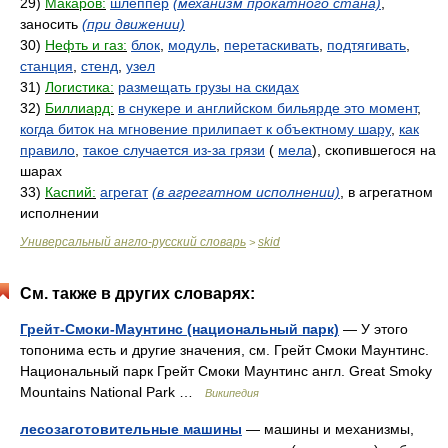
29)
Макаров:
шлеппер
(механизм прокатного стана)
,
заносить
(при движении)
30)
Нефть и газ:
блок
,
модуль
,
перетаскивать
,
подтягивать
,
станция
,
стенд
,
узел
31)
Логистика:
размещать грузы на скидах
32)
Биллиард:
в снукере и английском бильярде это момент
,
когда биток на мгновение прилипает к объектному шару
,
как
правило
,
такое случается из-за грязи
(
мела
), скопившегося на
шарах
33)
Каспий:
агрегат
(в агрегатном исполнении)
, в агрегатном
исполнении
Универсальный англо-русский словарь
skid
>
См. также в других словарях:
Грейт-Смоки-Маунтинс (национальный парк)
— У этого
топонима есть и другие значения, см. Грейт Смоки Маунтинс.
Национальный парк Грейт Смоки Маунтинс англ. Great Smoky
Mountains National Park …
Википедия
лесозаготовительные машины
— машины и механизмы,