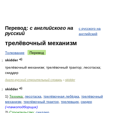
Перевод:
с английского на
с русского на
русский
английский
трелёвочный механизм
Толкование
Перевод
skidder
1
трелёвочный механизм; трелёвочный трактор; лесотаска;
скиддер
Англо-русский строительный словарь
skidder
>
skidder
2
1)
Техника:
лесотаска
,
трелёвочная лебёдка
,
трелёвочный
механизм
,
трелёвочный трактор
,
трелевщик
,
скидер
(=пачкоподборщик)
2)
Строительство:
скиддер