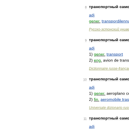
транспортный
сам
8
adj
gener
.
transpordilenn
Русско
-
эстонский
унив
транспортный
сам
9
adj
1
)
gener
.
transport
2
)
eng
.
avion
de
trans
Dictionnaire
russe
-
frança
транспортный
сам
10
adj
1
)
gener
.
aeroplano
c
2
)
fin
.
aeromobile
tras
Universale
dizionario
rus
транспортный
сам
11
adj