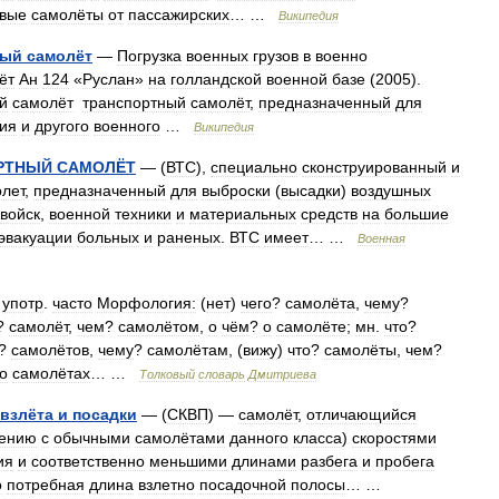
овые
самолёты
от
пассажирских
… …
Википедия
ный
самолёт
—
Погрузка
военных
грузов
в
военно
ёт
Ан
124
«
Руслан
»
на
голландской
военной
базе
(
2005
).
й
самолёт
транспортный
самолёт
,
предназначенный
для
ия
и
другого
военного
…
Википедия
РТНЫЙ
САМОЛЁТ
— (
ВТС
),
специально
сконструированный
и
лет
,
предназначенный
для
выброски
(
высадки
)
воздушных
войск
,
военной
техники
и
материальных
средств
на
большие
эвакуации
больных
и
раненых
.
ВТС
имеет
… …
Военная
,
употр
.
часто
Морфология:
(
нет
)
чего
?
самолёта
,
чему
?
?
самолёт
,
чем
?
самолётом
,
о
чём
?
о
самолёте
;
мн
.
что
?
?
самолётов
,
чему
?
самолётам
, (
вижу
)
что
?
самолёты
,
чем
?
о
самолётах
… …
Толковый
словарь
Дмитриева
взлёта
и
посадки
— (
СКВП
) —
самолёт
,
отличающийся
нению
с
обычными
самолётами
данного
класса
)
скоростями
ия
и
соответственно
меньшими
длинами
разбега
и
пробега
о
потребная
длина
взлетно
посадочной
полосы
… …