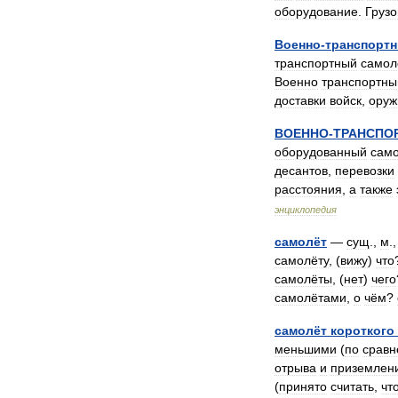
оборудование
.
Груз
Военно
-
транспорт
транспортный
самол
Военно
транспортны
доставки
войск
,
оруж
ВОЕННО
-
ТРАНСПО
оборудованный
само
десантов
,
перевозки
расстояния
,
а
также
энциклопедия
самолёт
—
сущ
.,
м
.
самолёту
, (
вижу
)
что
самолёты
, (
нет
)
чего
самолётами
,
о
чём
?
самолёт
короткого
меньшими
(
по
срав
отрыва
и
приземлен
(
принято
считать
,
чт