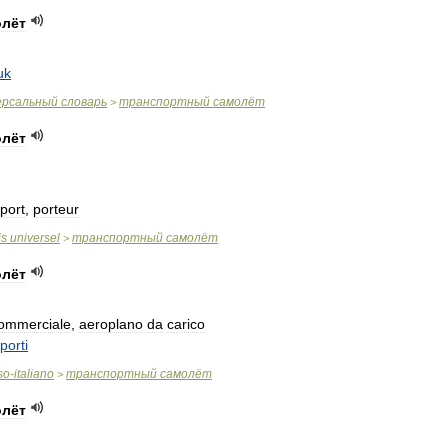
олёт
uk
ерсальный
словарь
транспортный
самолёт
>
олёт
port
,
porteur
is
universel
транспортный
самолёт
>
олёт
ommerciale
,
aeroplano
da
carico
porti
so
-
italiano
транспортный
самолёт
>
олёт