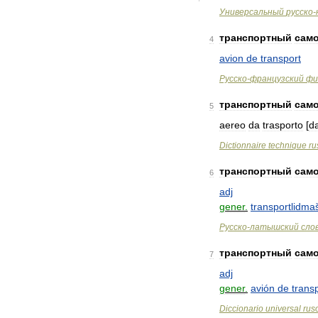
Универсальный
русско
-
транспортный
сам
4
avion
de
transport
Русско
-
французский
фи
транспортный
сам
5
aereo
da
trasporto
[
d
Dictionnaire
technique
ru
транспортный
сам
6
adj
gener
.
transportlidma
Русско
-
латышский
сло
транспортный
сам
7
adj
gener
.
avión
de
trans
Diccionario
universal
rus