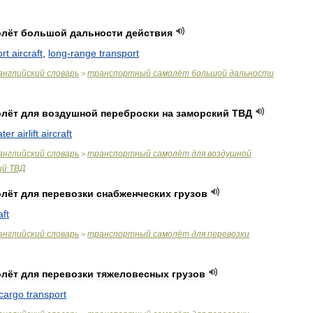
олёт
большой
дальности
действия
ort
aircraft
,
long
-
range
transport
английский
словарь
транспортный
самолёт
большой
дальности
>
олёт
для
воздушной
переброски
на
заморский
ТВД
ater
airlift
aircraft
английский
словарь
транспортный
самолёт
для
воздушной
>
ий
ТВД
олёт
для
перевозки
снабженческих
грузов
aft
английский
словарь
транспортный
самолёт
для
перевозки
>
олёт
для
перевозки
тяжеловесных
грузов
cargo
transport