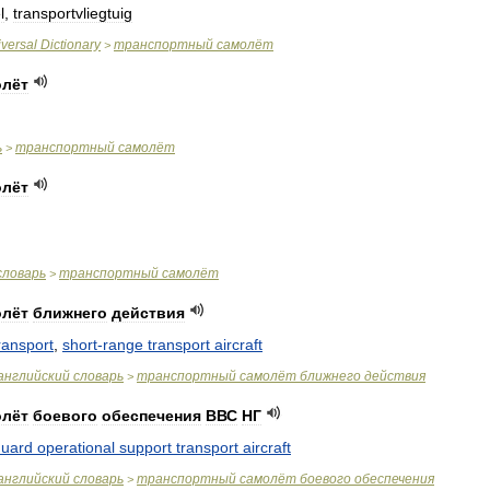
l
,
transportvliegtuig
versal
Dictionary
транспортный
самолёт
>
олёт
ь
транспортный
самолёт
>
олёт
словарь
транспортный
самолёт
>
олёт
ближнего
действия
ransport
,
short
-
range
transport
aircraft
английский
словарь
транспортный
самолёт
ближнего
действия
>
олёт
боевого
обеспечения
ВВС
НГ
uard
operational
support
transport
aircraft
английский
словарь
транспортный
самолёт
боевого
обеспечения
>