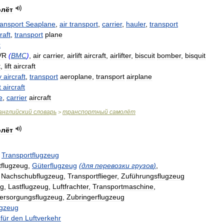
олёт
ansport
Seaplane
,
air
transport
,
carrier
,
hauler
,
transport
raft
,
transport
plane
k
VR
(
ВМС
)
,
air
carrier
,
airlift
aircraft
,
airlifter
,
biscuit
bomber
,
bisquit
t
,
lift
aircraft
y
aircraft
,
transport
aeroplane
,
transport
airplane
t
aircraft
e
,
carrier
aircraft
английский
словарь
транспортный
самолёт
>
олёт
,
Transportflugzeug
tflugzeug
,
Güterflugzeug
(
для
перевозки
грузов
)
,
,
Nachschubflugzeug
,
Transportflieger
,
Zuführungsflugzeug
ug
,
Lastflugzeug
,
Luftfrachter
,
Transportmaschine
,
ersorgungsflugzeug
,
Zubringerflugzeug
ugzeug
für
den
Luftverkehr