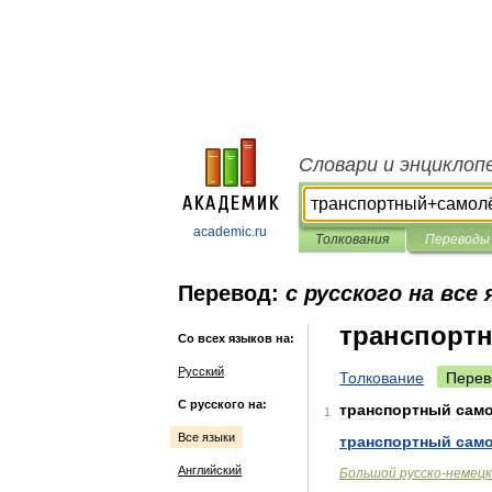
Словари и энциклоп
academic.ru
Толкования
Переводы
Перевод:
с русского на все
транспорт
Со всех языков на:
Русский
Толкование
Перев
С русского на:
транспортный
сам
1
Все языки
транспортный
сам
Английский
Большой
русско
-
немецк