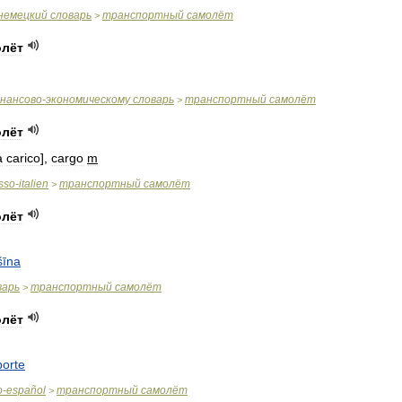
немецкий
словарь
транспортный
самолёт
>
олёт
нансово
-
экономическому
словарь
транспортный
самолёт
>
олёт
a
carico
],
cargo
m
sso
-
italien
транспортный
самолёт
>
олёт
šīna
варь
транспортный
самолёт
>
олёт
porte
o
-
español
транспортный
самолёт
>