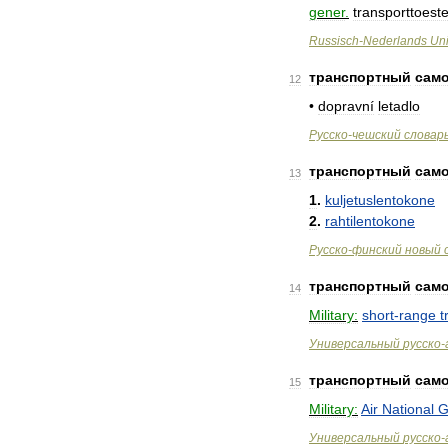
gener
.
transporttoeste
Russisch
-
Nederlands
Uni
транспортный
сам
12
•
dopravní
letadlo
Русско
-
чешский
словар
транспортный
сам
13
1
.
kuljetuslentokone
2
.
rahtilentokone
Русско
-
финский
новый
транспортный
сам
14
Military:
short
-
range
t
Универсальный
русско
-
транспортный
сам
15
Military:
Air
National
G
Универсальный
русско
-