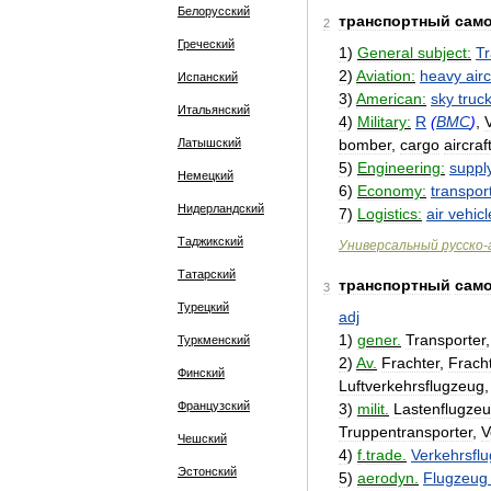
Белорусский
транспортный
сам
2
Греческий
1
)
General
subject:
Tr
2
)
Aviation:
heavy
airc
Испанский
3
)
American:
sky
truc
Итальянский
4
)
Military:
R
(
ВМС
)
,
Латышский
bomber
,
cargo
aircraf
5
)
Engineering:
suppl
Немецкий
6
)
Economy:
transpor
Нидерландский
7
)
Logistics:
air
vehicl
Таджикский
Универсальный
русско
-
Татарский
транспортный
сам
3
Турецкий
adj
1
)
gener
.
Transporter
Туркменский
2
)
Av
.
Frachter
,
Frach
Финский
Luftverkehrsflugzeug
Французский
3
)
milit
.
Lastenflugze
Truppentransporter
,
V
Чешский
4
)
f
.
trade
.
Verkehrsfl
Эстонский
5
)
aerodyn
.
Flugzeug