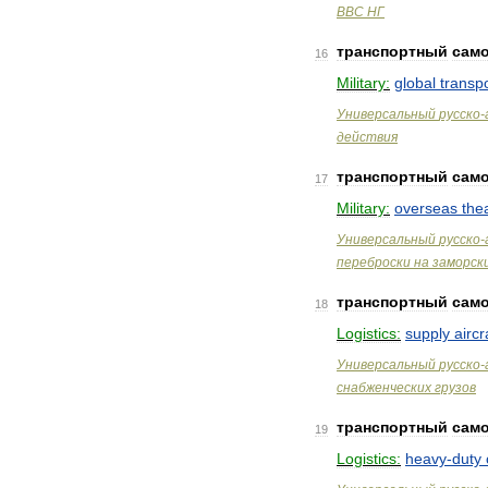
ВВС
НГ
транспортный
сам
16
Military:
global
transp
Универсальный
русско
-
действия
транспортный
сам
17
Military:
overseas
the
Универсальный
русско
-
переброски
на
заморск
транспортный
сам
18
Logistics:
supply
aircr
Универсальный
русско
-
снабженческих
грузов
транспортный
сам
19
Logistics:
heavy
-
duty