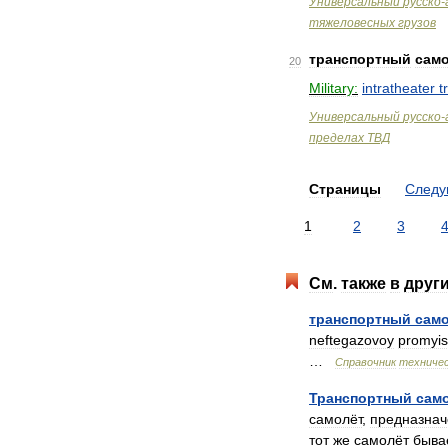
Универсальный
русско
-
тяжеловесных
грузов
транспортный
сам
20
Military:
intratheater
t
Универсальный
русско
-
пределах
ТВД
Страницы
След
1
2
3
См
.
также
в
друг
транспортный
сам
neftegazovoy
promyis
…
Справочник
техничес
Транспортный
сам
самолёт
,
предназна
тот
же
самолёт
быва