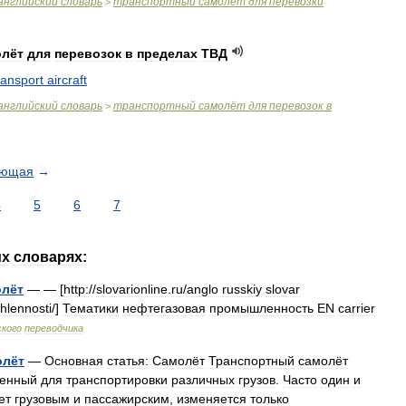
английский
словарь
транспортный
самолёт
для
перевозки
>
олёт
для
перевозок
в
пределах
ТВД
ransport
aircraft
английский
словарь
транспортный
самолёт
для
перевозок
в
>
ующая
→
4
5
6
7
их
словарях:
олёт
— — [
http:
//
slovarionline
.
ru
/
anglo
russkiy
slovar
hlennosti
/]
Тематики
нефтегазовая
промышленность
EN
carrier
кого
переводчика
олёт
—
Основная
статья:
Самолёт
Транспортный
самолёт
ченный
для
транспортировки
различных
грузов
.
Часто
один
и
ет
грузовым
и
пассажирским
,
изменяется
только