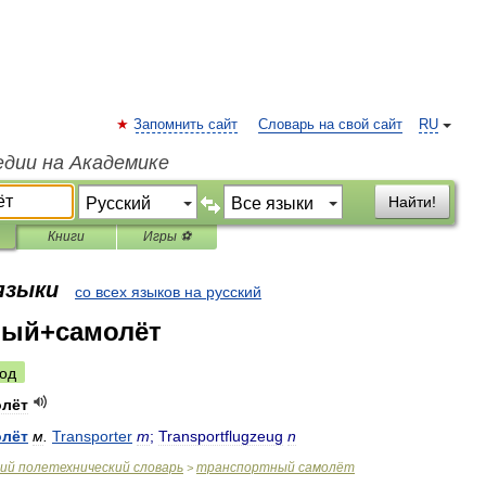
Запомнить сайт
Словарь на свой сайт
RU
едии на Академике
Найти!
Книги
Игры ⚽
 языки
со всех языков на русский
ный+самолёт
од
олёт
олёт
м
.
Transporter
m
;
Transportflugzeug
n
ий
полетехнический
словарь
транспортный
самолёт
>