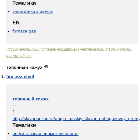
Тематики
энергетика в целом
EN
furnace gas
Русско-английский словарь нормативно-технической терминологии
>
топочный газ
топочный кожух
17
fire box shell
топочный кожух
—
[
http://slovarionline.ru/anglo_russkiy_slovar_neftegazovoy_promy
Тематики
нефтегазовая промышленность