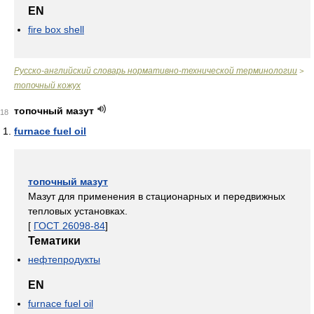
EN
fire box shell
Русско-английский словарь нормативно-технической терминологии
>
топочный кожух
топочный мазут
18
furnace fuel oil
топочный мазут
Мазут для применения в стационарных и передвижных
тепловых установках.
[
ГОСТ 26098-84
]
Тематики
нефтепродукты
EN
furnace fuel oil