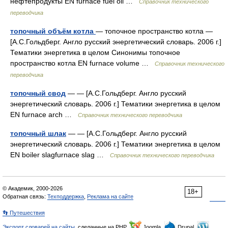
нефтепродукты EN furnace fuel oil …
Справочник технического
переводчика
топочный объём котла
— топочное пространство котла —
[А.С.Гольдберг. Англо русский энергетический словарь. 2006 г.]
Тематики энергетика в целом Синонимы топочное
пространство котла EN furnace volume …
Справочник технического
переводчика
топочный свод
— — [А.С.Гольдберг. Англо русский
энергетический словарь. 2006 г.] Тематики энергетика в целом
EN furnace arch …
Справочник технического переводчика
топочный шлак
— — [А.С.Гольдберг. Англо русский
энергетический словарь. 2006 г.] Тематики энергетика в целом
EN boiler slagfurnace slag …
Справочник технического переводчика
© Академик, 2000-2026
18+
Обратная связь:
Техподдержка
,
Реклама на сайте
👣 Путешествия
Экспорт словарей на сайты
, сделанные на PHP,
Joomla,
Drupal,