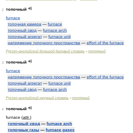
топочный
2
furnace
топочная камера
—
furnace
топочный свод
—
furnace arch
топочный агрегат
—
furnace unit
напряжение топочного пространства
—
effort of the furnace
Русско-английский большой базовый словарь
топочный
>
топочный
3
furnace
напряжение топочного пространства
—
effort of the furnace
топочный агрегат
—
furnace unit
топочный свод
—
furnace arch
Русско-английский научный словарь
топочный
>
топочный
4
furnace (
attr.
)
топочный свод
—
furnace arch
топочные газы
—
furnace gases