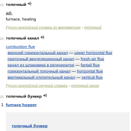
топочный
13
adj.
furnace, heating
Русско-английский словарь по математике
топочный
>
топочный канал
14
combustion flue
верхний горизонтальный канал
—
upper horizontal flue
приточный вентиляционный канал
—
fresh-air flue
канал из шлаковика в регенератор
—
fantail flue
горизонтальный топочный канал
—
horizontal flue
вертикальный отопительный канал
—
vertical flue
Русско-английский научный словарь
топочный канал
>
топочный бункер
15
furnace hopper
топочный бункер