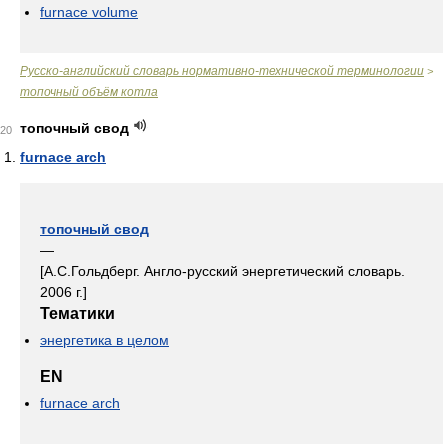
furnace volume
Русско-английский словарь нормативно-технической терминологии
>
топочный объём котла
топочный свод
20
furnace arch
топочный свод
—
[А.С.Гольдберг. Англо-русский энергетический словарь.
2006 г.]
Тематики
энергетика в целом
EN
furnace arch