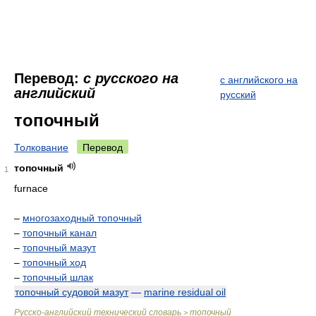
Перевод:
с русского на
с английского на
английский
русский
топочный
Толкование
Перевод
топочный
1
furnace
–
многозаходный топочный
–
топочный канал
–
топочный мазут
–
топочный ход
–
топочный шлак
топочный судовой мазут
—
marine residual oil
Русско-английский технический словарь
топочный
>