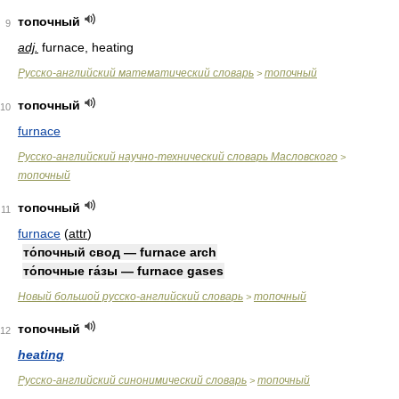
топочный
9
adj.
furnace, heating
Русско-английский математический словарь
топочный
>
топочный
10
furnace
Русско-английский научно-технический словарь Масловского
>
топочный
топочный
11
furnace
(
attr
)
то́почный свод — furnace arch
то́почные га́зы — furnace gases
Новый большой русско-английский словарь
топочный
>
топочный
12
heating
Русско-английский синонимический словарь
топочный
>