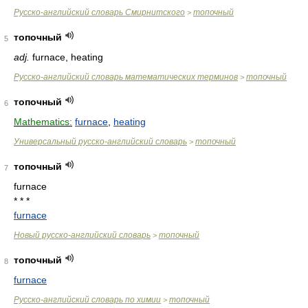
Русско-английский словарь Смирнитского
топочный
>
топочный
5
adj.
furnace, heating
Русско-английский словарь математических терминов
топочный
>
топочный
6
Mathematics:
furnace
,
heating
Универсальный русско-английский словарь
топочный
>
топочный
7
furnace
* * *
furnace
Новый русско-английский словарь
топочный
>
топочный
8
furnace
Русско-английский словарь по химии
топочный
>