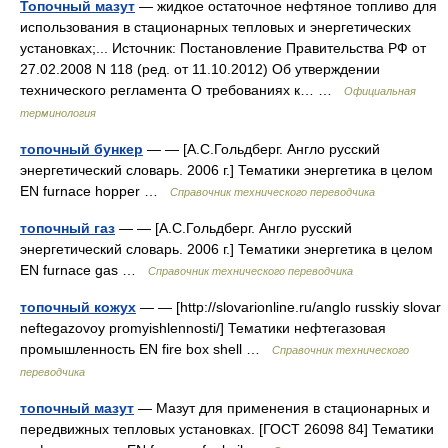
Топочный мазут
— жидкое остаточное нефтяное топливо для
использования в стационарных тепловых и энергетических
установках;... Источник: Постановление Правительства РФ от
27.02.2008 N 118 (ред. от 11.10.2012) Об утверждении
технического регламента О требованиях к… …
Официальная
терминология
топочный бункер
— — [А.С.Гольдберг. Англо русский
энергетический словарь. 2006 г.] Тематики энергетика в целом
EN furnace hopper …
Справочник технического переводчика
топочный газ
— — [А.С.Гольдберг. Англо русский
энергетический словарь. 2006 г.] Тематики энергетика в целом
EN furnace gas …
Справочник технического переводчика
топочный кожух
— — [http://slovarionline.ru/anglo russkiy slovar
neftegazovoy promyishlennosti/] Тематики нефтегазовая
промышленность EN fire box shell …
Справочник технического
переводчика
топочный мазут
— Мазут для применения в стационарных и
передвижных тепловых установках. [ГОСТ 26098 84] Тематики