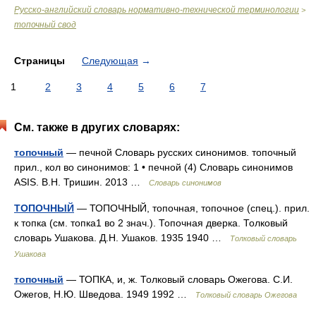
Русско-английский словарь нормативно-технической терминологии
>
топочный свод
Страницы
Следующая
→
1
2
3
4
5
6
7
См. также в других словарях:
топочный
— печной Словарь русских синонимов. топочный
прил., кол во синонимов: 1 • печной (4) Словарь синонимов
ASIS. В.Н. Тришин. 2013 …
Словарь синонимов
ТОПОЧНЫЙ
— ТОПОЧНЫЙ, топочная, топочное (спец.). прил.
к топка (см. топка1 во 2 знач.). Топочная дверка. Толковый
словарь Ушакова. Д.Н. Ушаков. 1935 1940 …
Толковый словарь
Ушакова
топочный
— ТОПКА, и, ж. Толковый словарь Ожегова. С.И.
Ожегов, Н.Ю. Шведова. 1949 1992 …
Толковый словарь Ожегова