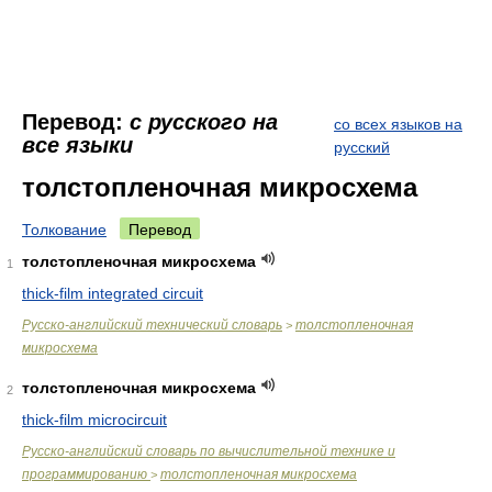
Перевод:
с русского на
со всех языков на
все языки
русский
толстопленочная микросхема
Толкование
Перевод
толстопленочная микросхема
1
thick-film integrated circuit
Русско-английский технический словарь
толстопленочная
>
микросхема
толстопленочная микросхема
2
thick-film microcircuit
Русско-английский словарь по вычислительной технике и
программированию
толстопленочная микросхема
>