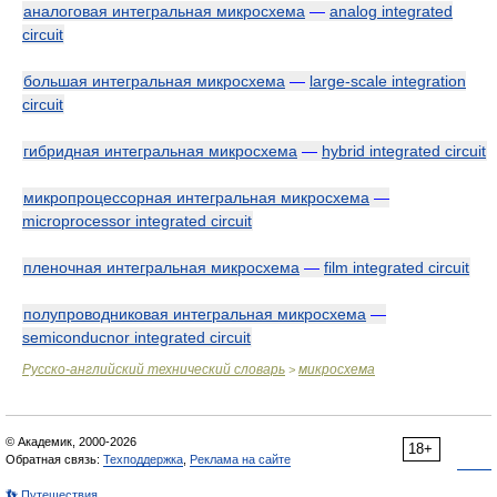
аналоговая интегральная микросхема
—
analog integrated
circuit
большая интегральная микросхема
—
large-scale integration
circuit
гибридная интегральная микросхема
—
hybrid integrated circuit
микропроцессорная интегральная микросхема
—
microprocessor integrated circuit
пленочная интегральная микросхема
—
film integrated circuit
полупроводниковая интегральная микросхема
—
semiconducnor integrated circuit
Русско-английский технический словарь
микросхема
>
© Академик, 2000-2026
18+
Обратная связь:
Техподдержка
,
Реклама на сайте
👣 Путешествия