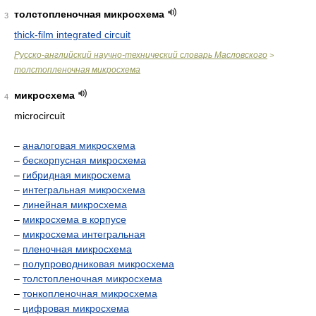
толстопленочная микросхема
3
thick-film integrated circuit
Русско-английский научно-технический словарь Масловского
>
толстопленочная микросхема
микросхема
4
microcircuit
–
аналоговая микросхема
–
бескорпусная микросхема
–
гибридная микросхема
–
интегральная микросхема
–
линейная микросхема
–
микросхема в корпусе
–
микросхема интегральная
–
пленочная микросхема
–
полупроводниковая микросхема
–
толстопленочная микросхема
–
тонкопленочная микросхема
–
цифровая микросхема