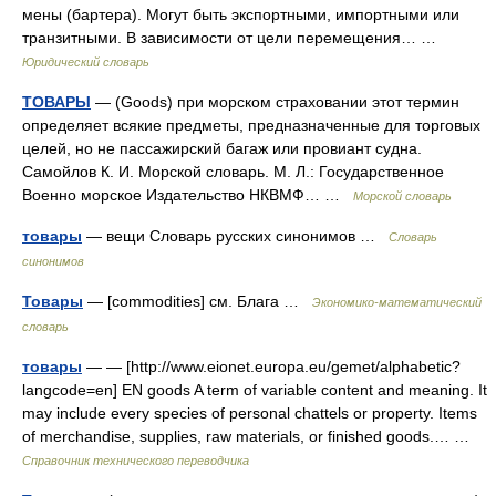
мены (бартера). Могут быть экспортными, импортными или
транзитными. В зависимости от цели перемещения… …
Юридический словарь
ТОВАРЫ
— (Goods) при морском страховании этот термин
определяет всякие предметы, предназначенные для торговых
целей, но не пассажирский багаж или провиант судна.
Самойлов К. И. Морской словарь. М. Л.: Государственное
Военно морское Издательство НКВМФ… …
Морской словарь
товары
— вещи Словарь русских синонимов …
Словарь
синонимов
Товары
— [commodities] см. Блага …
Экономико-математический
словарь
товары
— — [http://www.eionet.europa.eu/gemet/alphabetic?
langcode=en] EN goods A term of variable content and meaning. It
may include every species of personal chattels or property. Items
of merchandise, supplies, raw materials, or finished goods.… …
Справочник технического переводчика