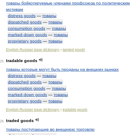
товары бойкотируемые членами профсоюза по политическим
мотивам
distress goods
—
товары
dispatched goods
—
товары
consumption goods
—
товары
marked-down goods
—
товары
proprietary goods
—
товары
English-Russian base dictionary
tainted goods
>
tradable goods
25
товары которые могут быть проданы на внешних рынках
distress goods
—
товары
dispatched goods
—
товары
consumption goods
—
товары
marked-down goods
—
товары
proprietary goods
—
товары
English-Russian base dictionary
tradable goods
>
traded goods
26
товары поступающие во внешнюю торговлю