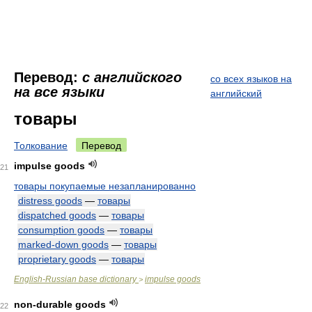
Перевод:
с английского
со всех языков на
на все языки
английский
товары
Толкование
Перевод
impulse goods
21
товары покупаемые незапланированно
distress goods
—
товары
dispatched goods
—
товары
consumption goods
—
товары
marked-down goods
—
товары
proprietary goods
—
товары
English-Russian base dictionary
impulse goods
>
non-durable goods
22