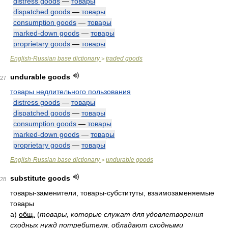
distress goods
—
товары
dispatched goods
—
товары
consumption goods
—
товары
marked-down goods
—
товары
proprietary goods
—
товары
English-Russian base dictionary
traded goods
>
undurable goods
27
товары недлительного пользования
distress goods
—
товары
dispatched goods
—
товары
consumption goods
—
товары
marked-down goods
—
товары
proprietary goods
—
товары
English-Russian base dictionary
undurable goods
>
substitute goods
28
товары-заменители, товары-субституты, взаимозаменяемые
товары
а)
общ.
(
товары, которые служат для удовлетворения
сходных нужд потребителя, обладают сходными