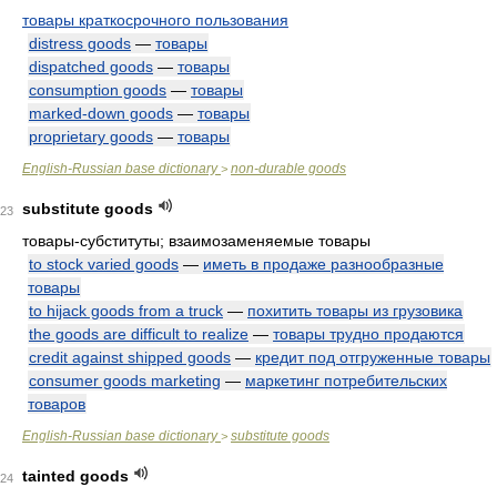
товары краткосрочного пользования
distress goods
—
товары
dispatched goods
—
товары
consumption goods
—
товары
marked-down goods
—
товары
proprietary goods
—
товары
English-Russian base dictionary
non-durable goods
>
substitute goods
23
товары-субституты; взаимозаменяемые товары
to stock varied goods
—
иметь в продаже разнообразные
товары
to hijack goods from a truck
—
похитить товары из грузовика
the goods are difficult to realize
—
товары трудно продаются
credit against shipped goods
—
кредит под отгруженные товары
consumer goods marketing
—
маркетинг потребительских
товаров
English-Russian base dictionary
substitute goods
>
tainted goods
24