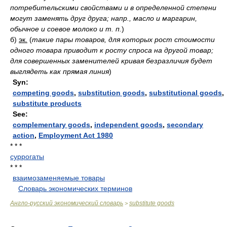
потребительскими свойствами и в определенной степени
могут заменять друг друга; напр., масло и маргарин,
обычное и соевое молоко и т. п.
)
б)
эк.
(
такие пары товаров, для которых рост стоимости
одного товара приводит к росту спроса на другой товар;
для совершенных заменителей кривая безразличия будет
выглядеть как прямая линия
)
Syn:
competing goods
,
substitution goods
,
substitutional goods
,
substitute products
See:
complementary goods
,
independent goods
,
secondary
action
,
Employment Act 1980
* * *
суррогаты
* * *
взаимозаменяемые товары
.
.
Словарь экономических терминов
.
Англо-русский экономический словарь
substitute goods
>