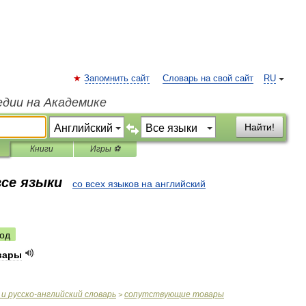
Запомнить сайт
Словарь на свой сайт
RU
едии на Академике
Найти!
Книги
Игры ⚽
все языки
со всех языков на английский
од
вары
и
русско
-
английский
словарь
сопутствующие
товары
>