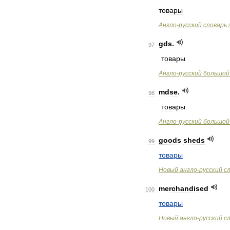
товары
Англо
-
русский
словарь
gds
.
97
товары
Англо
-
русский
большой
mdse
.
98
товары
Англо
-
русский
большой
goods
sheds
99
товары
Новый
англо
-
русский
с
merchandised
100
товары
Новый
англо
-
русский
с