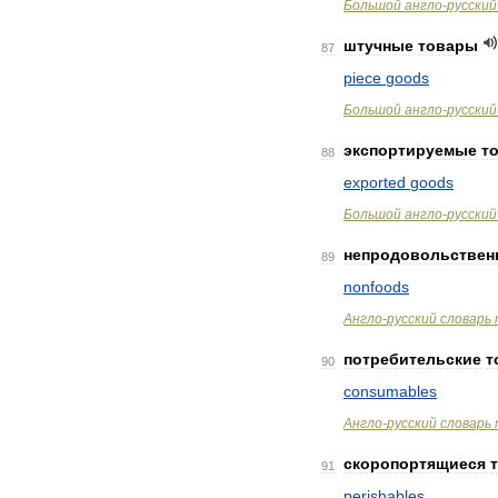
Большой
англо
-
русский
штучные
товары
87
piece
goods
Большой
англо
-
русский
экспортируемые
т
88
exported
goods
Большой
англо
-
русский
непродовольствен
89
nonfoods
Англо
-
русский
словарь
потребительские
т
90
consumables
Англо
-
русский
словарь
скоропортящиеся
91
perishables