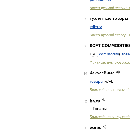
Англо
-
русский
словарь
туалетные
товары
92
toiletry
Англо
-
русский
словарь
SOFT
COMMODITIE
93
См
.
:
commodity
(
тов
Финансы:
англо
-
русски
бакалейные
94
товары
м
/
PL
Большой
англо
-
русский
bales
95
Товары
Большой
англо
-
русский
wares
96