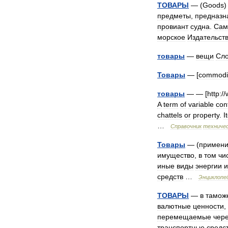
ТОВАРЫ
— (
Goods
предметы
,
предназн
провиант
судна
.
Сам
морское
Издательст
товары
—
вещи
Сло
Товары
— [
commodi
товары
— — [
http:
//
A
term
of
variable
con
chattels
or
property
.
I
…
Справочник
техничес
Товары
— (
примени
имущество
,
в
том
чи
иные
виды
энергии
и
средств
…
Энциклопе
ТОВАРЫ
—
в
тамож
валютные
ценности
,
перемещаемые
чер
транспортные
средс