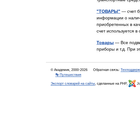
"
ТОВАРЫ
"
—
счет
б
информации
о
нали
приобретенных
в
ка
счет
используется
в
Товары
—
Все
подв
приборы
и
т
.
д
.
При
э
© Академик, 2000-2026
Обратная связь:
Техподдерж
👣 Путешествия
Экспорт словарей на сайты
, сделанные на PHP,
Jo