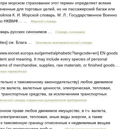
)
при
морском
страховании
этот
термин
определяет
всякие
аченные
для
торговых
целей
,
но
не
пассажирский
багаж
или
ойлов
К
.
И
.
Морской
словарь
.
М
.
Л
.
:
Государственное
Военно
во
НКВМФ
… …
Морской
словарь
варь
русских
синонимов
…
Словарь
синонимов
ties
]
см
.
Блага
…
Экономико
-
математический
словарь
www
.
eionet
.
europa
.
eu
/
gemet
/
alphabetic
?
langcode
=
en
]
EN
goods
tent
and
meaning
.
It
may
include
every
species
of
personal
tems
of
merchandise
,
supplies
,
raw
materials
,
or
finished
goods
.…
кого
переводчика
тельно
к
таможенному
законодательству
)
любое
движимое
сле
валюта
,
валютные
ценности
,
электрическая
,
тепловая
,
транспортные
средства
,
за
исключением
транспортных
дический
словарь
-
справочник
руководителя
предприятия
енном
праве
любое
движимое
имущество
,
в
т
.
ч
.
валюта
,
электрическая
,
тепловая
,
иные
виды
энергии
,
а
также
ез
таможенную
границу
отнесенные
к
недвижимым
вещам
тва
(
за
исключением
любых
… …