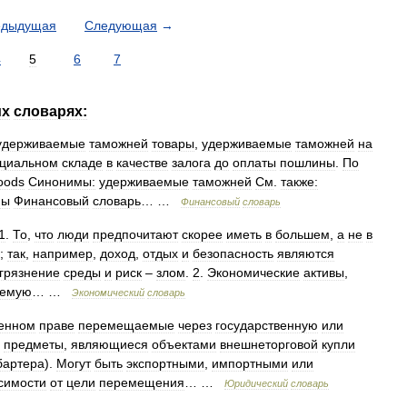
едыдущая
Следующая
→
4
5
6
7
их
словарях:
удерживаемые
таможней
товары
,
удерживаемые
таможней
на
циальном
складе
в
качестве
залога
до
оплаты
пошлины
.
По
oods
Синонимы:
удерживаемые
таможней
См
.
также:
ны
Финансовый
словарь
… …
Финансовый
словарь
1
.
То
,
что
люди
предпочитают
скорее
иметь
в
большем
,
а
не
в
;
так
,
например
,
доход
,
отдых
и
безопасность
являются
грязнение
среды
и
риск
–
злом
.
2
.
Экономические
активы
,
аемую
… …
Экономический
словарь
енном
праве
перемещаемые
через
государственную
или
предметы
,
являющиеся
объектами
внешнеторговой
купли
бартера
).
Могут
быть
экспортными
,
импортными
или
симости
от
цели
перемещения
… …
Юридический
словарь