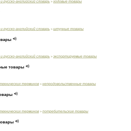
и
русско
-
английский
словарь
ходовые
товары
>
и
русско
-
английский
словарь
штучные
товары
>
овары
и
русско
-
английский
словарь
экспортируемые
товары
>
ные
товары
технических
терминов
непродовольственные
товары
>
овары
технических
терминов
потребительские
товары
>
товары