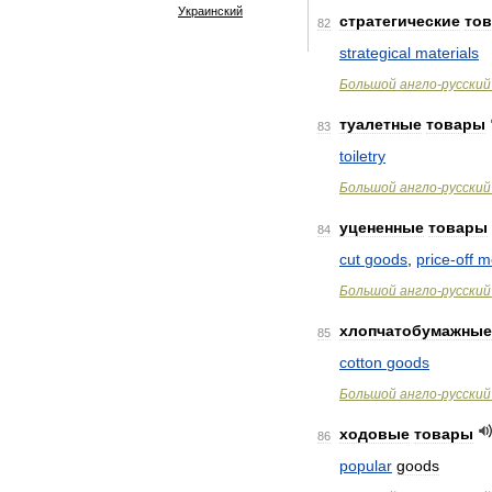
Украинский
стратегические
то
82
strategical
materials
Большой
англо
-
русский
туалетные
товары
83
toiletry
Большой
англо
-
русский
уцененные
товары
84
cut
goods
,
price
-
off
m
Большой
англо
-
русский
хлопчатобумажные
85
cotton
goods
Большой
англо
-
русский
ходовые
товары
86
popular
goods