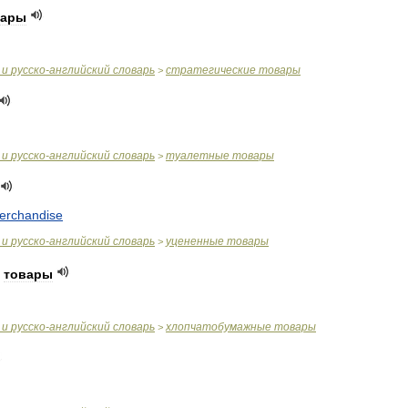
вары
и
русско
-
английский
словарь
стратегические
товары
>
и
русско
-
английский
словарь
туалетные
товары
>
erchandise
и
русско
-
английский
словарь
уцененные
товары
>
товары
и
русско
-
английский
словарь
хлопчатобумажные
товары
>