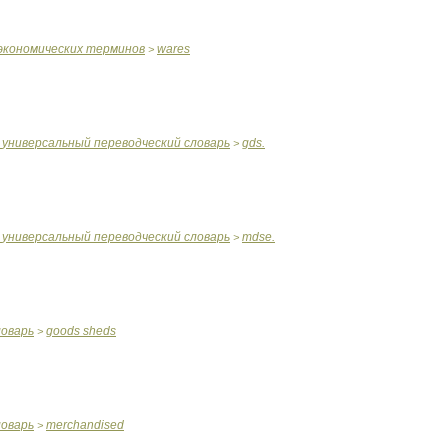
экономических
терминов
wares
>
универсальный
переводческий
словарь
gds
.
>
универсальный
переводческий
словарь
mdse
.
>
ловарь
goods
sheds
>
ловарь
merchandised
>