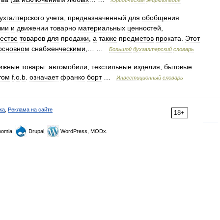
Юридическая
энциклопедия
ухгалтерского
учета
,
предназначенный
для
обобщения
чии
и
движении
товарно
материальных
ценностей
,
честве
товаров
для
продажи
,
а
также
предметов
проката
.
Этот
основном
снабженческими
,… …
Большой
бухгалтерский
словарь
ижные
товары:
автомобили
,
текстильные
изделия
,
бытовые
том
f
.
o
.
b
.
означает
франко
борт
…
Инвестиционный
словарь
ка
,
Реклама на сайте
18+
omla,
Drupal,
WordPress, MODx.