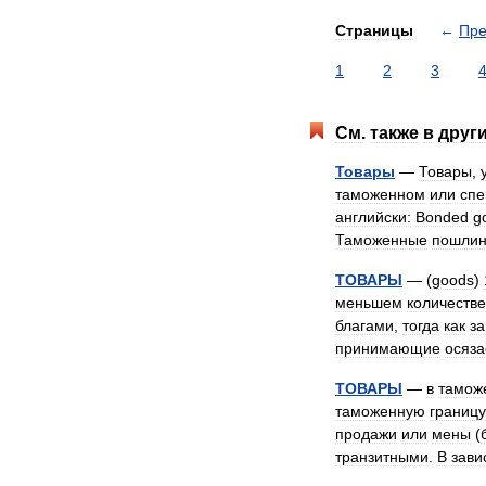
Страницы
←
Пр
1
2
3
См
.
также
в
друг
Товары
—
Товары
,
таможенном
или
спе
английски:
Bonded
g
Таможенные
пошли
ТОВАРЫ
— (
goods
)
меньшем
количестве
благами
,
тогда
как
за
принимающие
осяз
ТОВАРЫ
—
в
тамож
таможенную
границу
продажи
или
мены
(
транзитными
.
В
зави