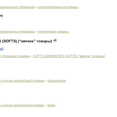
технических
терминов
скоропортящиеся
товары
>
технических
терминов
туалетные
товары
>
S
(
SOFTS
) (“
мягкие
”
товары
)
ар
).
й
толковый
словарь
SOFT
COMMODITIES
(
SOFTS
) (“
мягкие
”
товары
)
>
и
русско
-
английский
словарь
бакалейные
>
и
русско
-
английский
словарь
bales
>