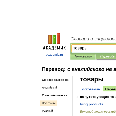
Словари и энциклоп
academic.ru
Толкования
Переводы
Перевод:
с английского на 
товары
Со всех языков на:
Английский
Толкование
Перев
С английского на:
сопутствующие
то
81
Все языки
tying
products
Русский
Большой
англо
-
русский