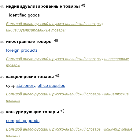
индивидуализированные товары
43
identified goods
Большой англо-русский и русско-английский словарь
>
индивидуализированные товары
иностранные товары
44
foreign products
Большой англо-русский и русско-английский словарь
иностранные
>
товары
канцелярские товары
45
сущ.
stationery
,
office supplies
Большой англо-русский и русско-английский словарь
канцелярские
>
товары
конкурирующие товары
46
competing goods
Большой англо-русский и русско-английский словарь
конкурирующие
>
товары