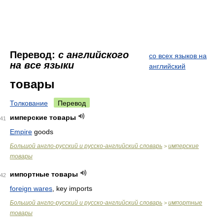
Перевод:
с английского
со всех языков на
на все языки
английский
товары
Толкование
Перевод
имперские товары
41
Empire
goods
Большой англо-русский и русско-английский словарь
имперские
>
товары
импортные товары
42
foreign wares
, key imports
Большой англо-русский и русско-английский словарь
импортные
>
товары