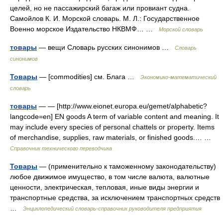
целей, но не пассажирский багаж или провиант судна.
Самойлов К. И. Морской словарь. М. Л.: Государственное
Военно морское Издательство НКВМФ… …
Морской словарь
товары
— вещи Словарь русских синонимов …
Словарь
синонимов
Товары
— [commodities] см. Блага …
Экономико-математический
словарь
товары
— — [http://www.eionet.europa.eu/gemet/alphabetic?
langcode=en] EN goods A term of variable content and meaning. It
may include every species of personal chattels or property. Items
of merchandise, supplies, raw materials, or finished goods.… …
Справочник технического переводчика
Товары
— (применительно к таможенному законодательству)
любое движимое имущество, в том числе валюта, валютные
ценности, электрическая, тепловая, иные виды энергии и
транспортные средства, за исключением транспортных средств
…
Энциклопедический словарь-справочник руководителя предприятия