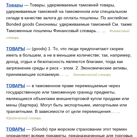
Товары
— Товары, удерживаемые таможней товары,
удерживаемые таможней на таможенном или специальном
складе в качестве залога до оплаты пошлины. По английски:
Bonded goods Синонимы: удерживаемые таможней См. также:
Таможенные пошлины Финансовый словарь… …
Финансовый
словарь
ТОВАРЫ
— (goods) 1. То, что люди предпочитают скорее
иметь в большем, а не в меньшем количестве; так, например,
доход, отдых и безопасность являются благами, тогда как
загрязнение среды и риск – злом. 2. Экономические активы,
принимающие осязаемую… …
Экономический словарь
ТОВАРЫ
— в таможенном праве перемещаемые через
государственную или таможенную границу предметы,
являющиеся объектами внешнеторговой купли продажи или
мены (бартера). Могут быть экспортными, импортными или
транзитными. В зависимости от цели перемещения… …
Юридический словарь
ТОВАРЫ
— (Goods) при морском страховании этот термин
определяет всякие предметы, предназначенные для торговых