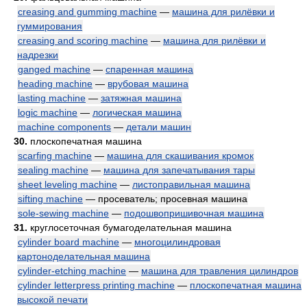
creasing and gumming machine
—
машина для рилёвки и
гуммирования
creasing and scoring machine
—
машина для рилёвки и
надрезки
ganged machine
—
спаренная машина
heading machine
—
врубовая машина
lasting machine
—
затяжная машина
logic machine
—
логическая машина
machine components
—
детали машин
30.
плоскопечатная машина
scarfing machine
—
машина для скашивания кромок
sealing machine
—
машина для запечатывания тары
sheet leveling machine
—
листоправильная машина
sifting machine
— просеватель; просевная машина
sole-sewing machine
—
подошвопришивочная машина
31.
круглосеточная бумагоделательная машина
cylinder board machine
—
многоцилиндровая
картоноделательная машина
cylinder-etching machine
—
машина для травления цилиндров
cylinder letterpress printing machine
—
плоскопечатная машина
высокой печати