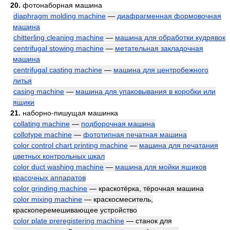
20.
фотонаборная машина
diaphragm molding machine
—
диафрагменная формовочная
машина
chitterling cleaning machine
—
машина для обработки кудрявок
centrifugal stowing machine
—
метательная закладочная
машина
centrifugal casting machine
—
машина для центробежного
литья
casing machine
—
машина для упаковывания в коробки или
ящики
21.
наборно-пишущая машинка
collating machine
—
подборочная машина
collotype machine
—
фототипная печатная машина
color control chart printing machine
—
машина для печатания
цветных контрольных шкал
color duct washing machine
—
машина для мойки ящиков
красочных аппаратов
color grinding machine
— краскотёрка, тёрочная машина
color mixing machine
— краскосмеситель,
краскоперемешивающее устройство
color plate preregistering machine
— станок для