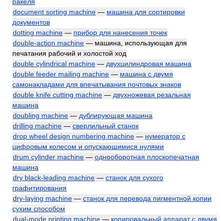
ракеля
document sorting machine
—
машина для сортировки
документов
dotting machine
—
прибор для нанесения точек
double-action machine
— машина, использующая для
печатания рабочий и холостой ход
double cylindrical machine
—
двухцилиндровая машина
double feeder mailing machine
—
машина с двумя
самонакладами для впечатывания почтовых знаков
double knife cutting machine
—
двухножевая резальная
машина
doubling machine
—
дублирующая машина
drilling machine
—
сверлильный станок
drop wheel design numbering machine
—
нумератор с
цифровым колесом и опускающимися нулями
drum cylinder machine
—
однооборотная плоскопечатная
машина
dry black-leading machine
—
станок для сухого
графитирования
dry-laying machine
—
станок для перевода пигментной копии
сухим способом
dual-mode printing machine
—
копировальный аппарат с двумя