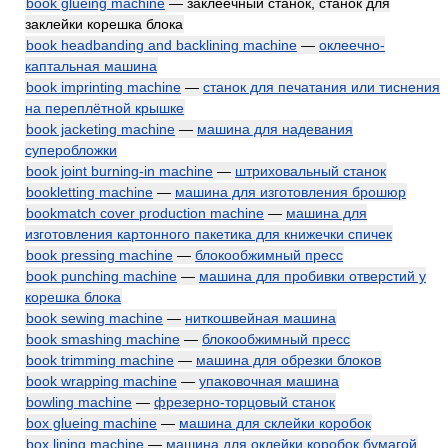
book glueing machine
— заклеечный станок, станок для
заклейки корешка блока
book headbanding and backlining machine
—
оклеечно-
каптальная машина
book imprinting machine
—
станок для печатания или тиснения
на переплётной крышке
book jacketing machine
—
машина для надевания
суперобложки
book joint burning-in machine
—
штриховальный станок
bookletting machine
—
машина для изготовления брошюр
bookmatch cover production machine
—
машина для
изготовления картонного пакетика для книжечки спичек
book pressing machine
—
блокообжимный пресс
book punching machine
—
машина для пробивки отверстий у
корешка блока
book sewing machine
—
ниткошвейная машина
book smashing machine
—
блокообжимный пресс
book trimming machine
—
машина для обрезки блоков
book wrapping machine
—
упаковочная машина
bowling machine
—
фрезерно-торцовый станок
box glueing machine
—
машина для склейки коробок
box lining machine
—
машина для оклейки коробок бумагой