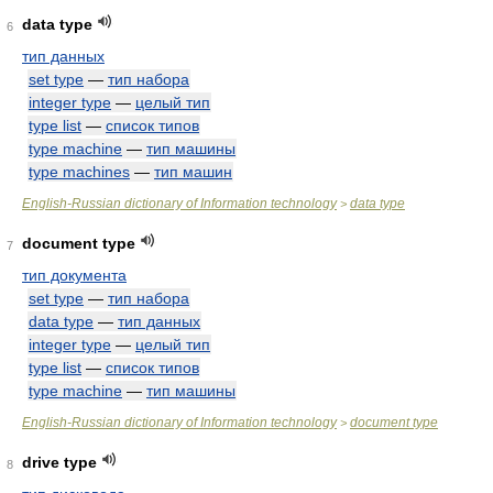
data type
6
тип данных
set type
—
тип набора
integer type
—
целый тип
type list
—
список типов
type machine
—
тип машины
type machines
—
тип машин
English-Russian dictionary of Information technology
data type
>
document type
7
тип документа
set type
—
тип набора
data type
—
тип данных
integer type
—
целый тип
type list
—
список типов
type machine
—
тип машины
English-Russian dictionary of Information technology
document type
>
drive type
8