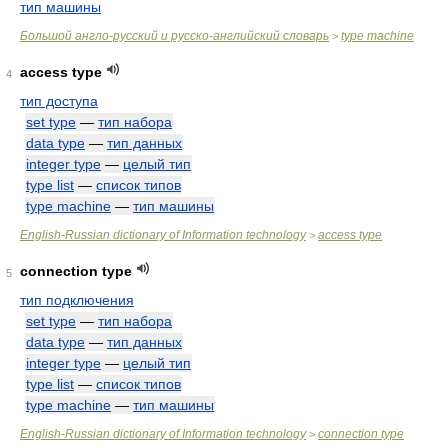
тип машины
Большой англо-русский и русско-английский словарь
type machine
>
access type
4
тип доступа
set type
—
тип набора
data type
—
тип данных
integer type
—
целый тип
type list
—
список типов
type machine
—
тип машины
English-Russian dictionary of Information technology
access type
>
connection type
5
тип подключения
set type
—
тип набора
data type
—
тип данных
integer type
—
целый тип
type list
—
список типов
type machine
—
тип машины
English-Russian dictionary of Information technology
connection type
>