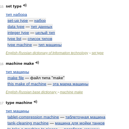
set type
15
тип набора
set-up type
—
набор
data type
—
тип данных
integer type
—
целый тип
type list
—
список типов
type machine
—
тип машины
English-Russian dictionary of Information technology
set type
>
machine make
16
тип машины
make file
— файл типа "make"
this make of machine
—
эта марка машины
English-Russian base dictionary
machine make
>
type machine
17
тип машины
tablet-compression machine
—
таблеточная машина
tank-cleaning machine
—
машина для мойки танков