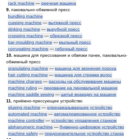
rack machine
—
реечная машина
9.
паковально-обжимной пресс
bundling machine
cupping machine
—
вытяжной пресс
dinking machine
—
вырубной пресс
cropping machine
—
обрезной пресс
bar-moulding machine
—
мыльный пресс
corrugating machine
—
гибочный пресс
10.
машина для прессования и обвязки пачек, паковально-
обжимный пресс
granulating machine
—
машина для зернения пороха
hair cutting machine
—
машинка для стрижки волос
machine charges
—
расходы на обслуживание машины
machine ruling
—
линование на линовальной машине
machine saddle sewing
—
шитьё внакидку на машине
11.
приёмно-прессующее устройство
glueing machine
—
клеенамазывающее устройство
automated machine
—
автоматизированное устройство
machine controller
—
устройство управления станком
alphanumeric machine
—
буквенно-цифровое устройство
machine safety
—
предохранительное устройство станка