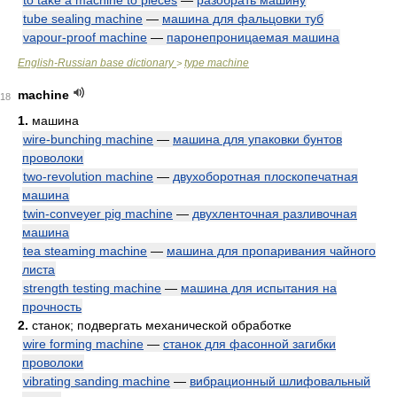
to take a machine to pieces
—
разобрать машину
tube sealing machine
—
машина для фальцовки туб
vapour-proof machine
—
паронепроницаемая машина
English-Russian base dictionary
type machine
>
machine
18
1.
машина
wire-bunching machine
—
машина для упаковки бунтов
проволоки
two-revolution machine
—
двухоборотная плоскопечатная
машина
twin-conveyer pig machine
—
двухленточная разливочная
машина
tea steaming machine
—
машина для пропаривания чайного
листа
strength testing machine
—
машина для испытания на
прочность
2.
станок; подвергать механической обработке
wire forming machine
—
станок для фасонной загибки
проволоки
vibrating sanding machine
—
вибрационный шлифовальный