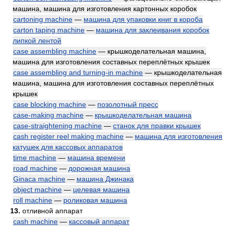
машина, машина для изготовления картонных коробок
cartoning machine
—
машина для упаковки книг в короба
carton taping machine
—
машина для заклеивания коробок
липкой лентой
case assembling machine
— крышкоделательная машина,
машина для изготовления составных переплётных крышек
case assembling and turning-in machine
— крышкоделательная
машина, машина для изготовления составных переплётных
крышек
case blocking machine
—
позолотный пресс
case-making machine
—
крышкоделательная машина
case-straightening machine
—
станок для правки крышек
cash register reel making machine
—
машина для изготовления
катушек для кассовых аппаратов
time machine
—
машина времени
road machine
—
дорожная машина
Ginaca machine
—
машина Джинака
object machine
—
целевая машина
roll machine
—
роликовая машина
13.
отливной аппарат
cash machine
—
кассовый аппарат