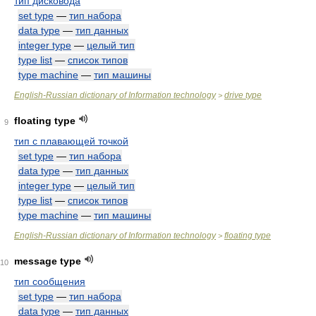
тип дисковода
set type
—
тип набора
data type
—
тип данных
integer type
—
целый тип
type list
—
список типов
type machine
—
тип машины
English-Russian dictionary of Information technology
drive type
>
floating type
9
тип с плавающей точкой
set type
—
тип набора
data type
—
тип данных
integer type
—
целый тип
type list
—
список типов
type machine
—
тип машины
English-Russian dictionary of Information technology
floating type
>
message type
10
тип сообщения
set type
—
тип набора
data type
—
тип данных