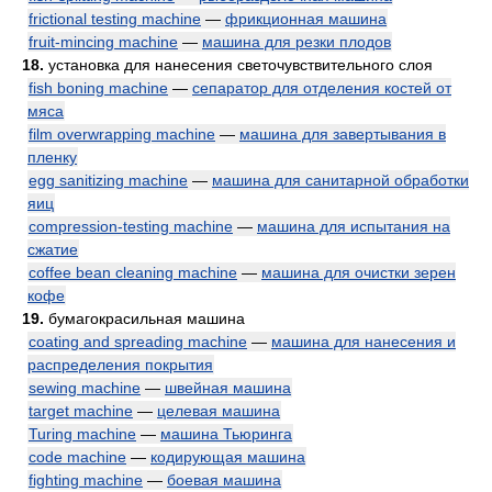
frictional testing machine
—
фрикционная машина
fruit-mincing machine
—
машина для резки плодов
18.
установка для нанесения светочувствительного слоя
fish boning machine
—
сепаратор для отделения костей от
мяса
film overwrapping machine
—
машина для завертывания в
пленку
egg sanitizing machine
—
машина для санитарной обработки
яиц
compression-testing machine
—
машина для испытания на
сжатие
coffee bean cleaning machine
—
машина для очистки зерен
кофе
19.
бумагокрасильная машина
coating and spreading machine
—
машина для нанесения и
распределения покрытия
sewing machine
—
швейная машина
target machine
—
целевая машина
Turing machine
—
машина Тьюринга
code machine
—
кодирующая машина
fighting machine
—
боевая машина