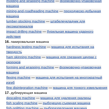
molding and wrapping machine
—
формовочно-упаковочная
машина
mining-and-roadheading machine
—
проходческо-добычная
машина
lumber-stocking machine
—
штабелеукладчик для
лесоматериалов
impact drilling machine
—
бурильная машина ударного
действия
16.
лакировальная машина
hardness testing machine
—
машина для испытания на
твердость
ham skinning machine
—
машина для срезания шкурки с
окороков
forming and wrapping machine
—
формовочно-упаковочная
машина
flexing machine
—
машина для испытания на многократный
изгиб
fine disintegration machine
—
машина для тонкого измельчения
17.
дублирующая машина
descaling machine
—
машина для удаления окалины
fish scaling machine
—
рыбочешуе-съемная машина
fish-splitting machine
—
рыборазделочная машина