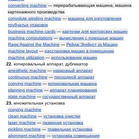
converting machine
— перерабатывающая машина, машина
картонажного производства
convolute winding machine
—
машина для изготовления
трубчатых упаковок
business machine cards
—
карточки для конторских машин
machine computations
—
вычисления с помощью машин
Rage Against the Machine
—
Рейдж Эгейнст зэ Машин
machine layout
—
расстановка машин в помещении
machine utilization
—
использование машин
22.
копировальный аппарат, дубликатор
anesthetic machine
—
наркозный аппарат
continuous machine
—
проходной аппарат
copying machine
—
копировальная машина
planning machine
—
аппарат планирования
state machine
—
государственный аппарат
23.
множительная установка
copying machine
clean machine
—
установка очистки
laser machine
—
лазерная установка
pickling machine
—
травильная установка
alignment machine
—
установка совмещения