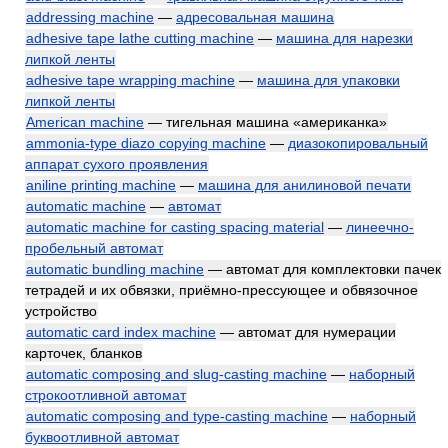
addressing machine
—
адресовальная машина
adhesive tape lathe cutting machine
—
машина для нарезки
липкой ленты
adhesive tape wrapping machine
—
машина для упаковки
липкой ленты
American machine
— тигельная машина «американка»
ammonia-type diazo copying machine
—
диазокопировальный
аппарат сухого проявления
aniline printing machine
—
машина для анилиновой печати
automatic machine
—
автомат
automatic machine for casting spacing material
—
линеечно-
пробельный автомат
automatic bundling machine
— автомат для комплектовки пачек
тетрадей и их обвязки, приёмно-прессующее и обвязочное
устройство
automatic card index machine
— автомат для нумерации
карточек, бланков
automatic composing and slug-casting machine
—
наборный
строкоотливной автомат
automatic composing and type-casting machine
—
наборный
буквоотливной автомат