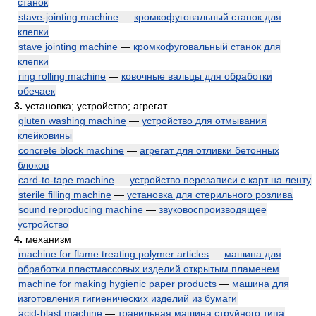
станок
stave-jointing machine
—
кромкофуговальный станок для
клепки
stave jointing machine
—
кромкофуговальный станок для
клепки
ring rolling machine
—
ковочные вальцы для обработки
обечаек
3.
установка; устройство; агрегат
gluten washing machine
—
устройство для отмывания
клейковины
concrete block machine
—
агрегат для отливки бетонных
блоков
card-to-tape machine
—
устройство перезаписи с карт на ленту
sterile filling machine
—
установка для стерильного розлива
sound reproducing machine
—
звуковоспроизводящее
устройство
4.
механизм
machine for flame treating polymer articles
—
машина для
обработки пластмассовых изделий открытым пламенем
machine for making hygienic paper products
—
машина для
изготовления гигиенических изделий из бумаги
acid-blast machine
—
травильная машина струйного типа