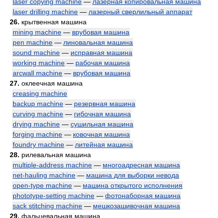
laser copying machine
—
лазерная копировальная машина
laser drilling machine
—
лазерный сверлильный аппарат
26.
крытвенная машина
mining machine
—
врубовая машина
pen machine
—
линовальная машина
sound machine
—
исправная машина
working machine
—
рабочая машина
arcwall machine
—
врубовая машина
27.
оклеечная машина
creasing machine
backup machine
—
резервная машина
curving machine
—
гибочная машина
drying machine
—
сушильная машина
forging machine
—
ковочная машина
foundry machine
—
литейная машина
28.
рилевальная машина
multiple-address machine
—
многоадресная машина
net-hauling machine
—
машина для выборки невода
open-type machine
—
машина открытого исполнения
phototype-setting machine
—
фотонаборная машина
sack stitching machine
—
мешкозашивочная машина
29.
фальцевальная машина