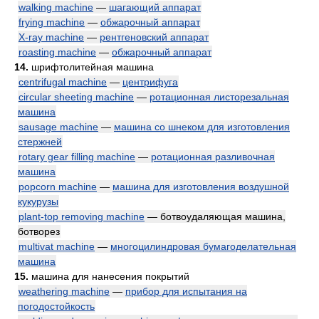
walking machine
—
шагающий аппарат
frying machine
—
обжарочный аппарат
X-ray machine
—
рентгеновский аппарат
roasting machine
—
обжарочный аппарат
14.
шрифтолитейная машина
centrifugal machine
—
центрифуга
circular sheeting machine
—
ротационная листорезальная
машина
sausage machine
—
машина со шнеком для изготовления
стержней
rotary gear filling machine
—
ротационная разливочная
машина
popcorn machine
—
машина для изготовления воздушной
кукурузы
plant-top removing machine
— ботвоудаляющая машина,
ботворез
multivat machine
—
многоцилиндровая бумагоделательная
машина
15.
машина для нанесения покрытий
weathering machine
—
прибор для испытания на
погодостойкость