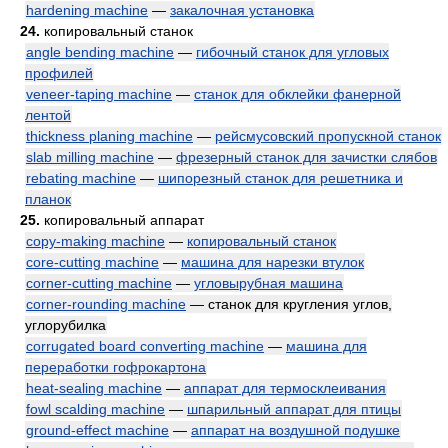
hardening machine
—
закалочная установка
24.
копировальный станок
angle bending machine
—
гибочный станок для угловых
профилей
veneer-taping machine
—
станок для обклейки фанерной
лентой
thickness planing machine
—
рейсмусовский пропускной станок
slab milling machine
—
фрезерный станок для зачистки слябов
rebating machine
—
шипорезный станок для решетника и
планок
25.
копировальный аппарат
copy-making machine
—
копировальный станок
core-cutting machine
—
машина для нарезки втулок
corner-cutting machine
—
угловырубная машина
corner-rounding machine
— станок для кругления углов,
углорубилка
corrugated board converting machine
—
машина для
переработки гофрокартона
heat-sealing machine
—
аппарат для термосклеивания
fowl scalding machine
—
шпарильный аппарат для птицы
ground-effect machine
—
аппарат на воздушной подушке