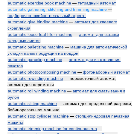
automatic exercise book machine
—
тетрадный автомат
automatic gathering, stitching and trimming machine
—
подборочно-швейно-резальный агрегат
automatic glue binding machine
—
автомат для клеевого
скрепления
automatic loose-leaf filler machine
—
автомат для вставки
вкладных листов
automatic palletizing machine
—
машина для автоматической
укладки пачек продукции на поддон
automatic parceling machine
—
автомат для изготовления
пакетов
automatic photocomposing machine
—
фотонаборный автомат
automatic rewinding machine
— перемоточный автомат,
автомат для перемотки
automatic roll winding machine
—
автомат для сматывания в
рулон
automatic slitting machine
— автомат для продольной разрезки,
бобинорезальная машина
automatic stop cylinder machine
—
стопцилиндровая печатная
машина
automatic trimming machine for continuous run
—