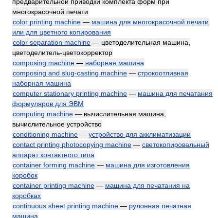
предварительной приводки комплекта форм при
многокрасочной печати
color printing machine
—
машина для многокрасочной печати
или для цветного копирования
color separation machine
— цветоделительная машина,
цветоделитель-цветокорректор
composing machine
—
наборная машина
composing and slug-casting machine
—
строкоотливная
наборная машина
computer stationary printing machine
—
машина для печатания
формуляров для ЭВМ
computing machine
— вычислительная машина,
вычислительное устройство
conditioning machine
—
устройство для акклиматизации
contact printing photocopying machine
—
светокопировальный
аппарат контактного типа
container forming machine
—
машина для изготовления
коробок
container printing machine
—
машина для печатания на
коробках
continuous sheet printing machine
—
рулонная печатная
машина