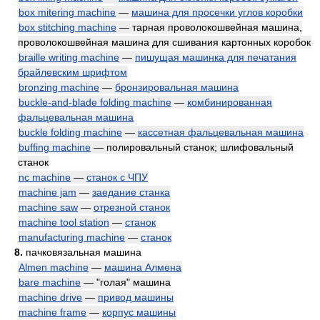
box mitering machine
—
машина для просечки углов коробки
box stitching machine
— тарная проволокошвейная машина,
проволокошвейная машина для сшивания картонных коробок
braille writing machine
—
пишущая машинка для печатания
брайлевским шрифтом
bronzing machine
—
бронзировальная машина
buckle-and-blade folding machine
—
комбинированная
фальцевальная машина
buckle folding machine
—
кассетная фальцевальная машина
buffing machine
— полировальный станок; шлифовальный
станок
nc machine
—
станок с ЧПУ
machine jam
—
заедание станка
machine saw
—
отрезной станок
machine tool station
—
станок
manufacturing machine
—
станок
8.
пачковязальная машина
Almen machine
—
машина Алмена
bare machine
— "голая" машина
machine drive
—
привод машины
machine frame
—
корпус машины