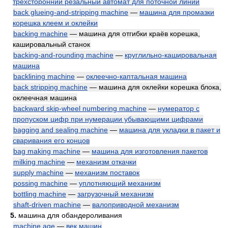
трёхсторонний резальный автомат для поточной линии
back glueing-and-stripping machine
—
машина для промазки
корешка клеем и оклейки
backing machine
— машина для отгибки краёв корешка,
кашировальный станок
backing-and-rounding machine
—
круглильно-кашировальная
машина
backlining machine
—
оклеечно-каптальная машина
back stripping machine
— машина для оклейки корешка блока,
оклеечная машина
backward skip-wheel numbering machine
—
нумератор с
пропуском цифр при нумерации убывающими цифрами
bagging and sealing machine
—
машина для укладки в пакет и
сваривания его концов
bag making machine
—
машина для изготовления пакетов
milking machine
—
механизм откачки
supply machine
—
механизм поставок
possing machine
—
уплотняющий механизм
bottling machine
—
загрузочный механизм
shaft-driven machine
—
валоприводной механизм
5.
машина для обандероливания
machine age
—
век машин