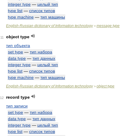
integer type
—
целый тип
type list
—
список типов
type machine
—
тип машины
English-Russian dictionary of Information technology
message type
>
object type
11
тип объекта
set type
—
тип набора
data type
—
тип данных
integer type
—
целый тип
type list
—
список типов
type machine
—
тип машины
English-Russian dictionary of Information technology
object type
>
record type
12
тип записи
set type
—
тип набора
data type
—
тип данных
integer type
—
целый тип
type list
—
список типов