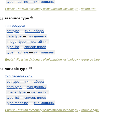
type machine
—
тип машины
English-Russian dictionary of Information technology
record type
>
resource type
13
тип ресурса
set type
—
тип набора
data type
—
тип данных
integer type
—
целый тип
type list
—
список типов
type machine
—
тип машины
English-Russian dictionary of Information technology
resource type
>
variable type
14
тип переменной
set type
—
тип набора
data type
—
тип данных
integer type
—
целый тип
type list
—
список типов
type machine
—
тип машины
English-Russian dictionary of Information technology
variable type
>