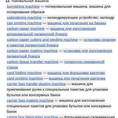
12.
паковальная машина
burnishing machine
— полировальная машина, машина для
полирования обрезов
calendering machine
— каландрирующее устройство; каландр
can printing machine
—
машина для печатания на банках
carbon paper machine
—
машина для изготовления
копировальной пигментной бумаги
carbon paper cutting and winding machine
—
установка резания
и намотки пигментной бумаги
carbon paper making machine
—
установка для изготовления
пигментной бумаги
carbon tissue transfer machine
—
пигментно-переводной
станок
card folding machine
—
машина для фальцовки карточек
card printing machine
—
машина для печатания карточек
carrier bag handle glueing machine
— машина для
приклеивания ручек к специальным пакетам для упаковки
бутылок или консервных банок
carrier bag making machine
— машина для изготовления
специальных пакетов для упаковки бутылок или консервных
банок
carton box fabricating machine
— фальцевально-склеивающая