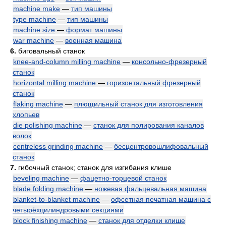
machine make
—
тип машины
type machine
—
тип машины
machine size
—
формат машины
war machine
—
военная машина
6.
биговальный станок
knee-and-column milling machine
—
консольно-фрезерный
станок
horizontal milling machine
—
горизонтальный фрезерный
станок
flaking machine
—
плющильный станок для изготовления
хлопьев
die polishing machine
—
станок для полирования каналов
волок
centreless grinding machine
—
бесцентровошлифовальный
станок
7.
гибочный станок; станок для изгибания клише
beveling machine
—
фацетно-торцевой станок
blade folding machine
—
ножевая фальцевальная машина
blanket-to-blanket machine
—
офсетная печатная машина с
четырёхцилиндровыми секциями
block finishing machine
—
станок для отделки клише