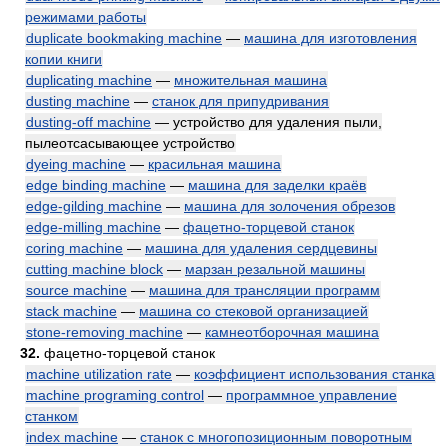
режимами работы
duplicate bookmaking machine
—
машина для изготовления
копии книги
duplicating machine
—
множительная машина
dusting machine
—
станок для припудривания
dusting-off machine
— устройство для удаления пыли,
пылеотсасывающее устройство
dyeing machine
—
красильная машина
edge binding machine
—
машина для заделки краёв
edge-gilding machine
—
машина для золочения обрезов
edge-milling machine
—
фацетно-торцевой станок
coring machine
—
машина для удаления сердцевины
cutting machine block
—
марзан резальной машины
source machine
—
машина для трансляции программ
stack machine
—
машина со стековой организацией
stone-removing machine
—
камнеотборочная машина
32.
фацетно-торцевой станок
machine utilization rate
—
коэффициент использования станка
machine programing control
—
программное управление
станком
index machine
—
станок с многопозиционным поворотным