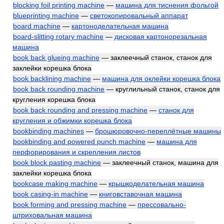
blocking foil printing machine
—
машина для тиснения фольгой
blueprinting machine
—
светокопировальный аппарат
board machine
—
картоноделательная машина
board-slitting rotary machine
—
дисковая картонорезальная
машина
book back glueing machine
— заклеечный станок, станок для
заклейки корешка блока
book backlining machine
—
машина для оклейки корешка блока
book back rounding machine
— круглильный станок, станок для
кругления корешка блока
book back rounding and pressing machine
—
станок для
кругления и обжимки корешка блока
bookbinding machines
—
брошюровочно-переплётные машины
bookbinding and powered punch machine
—
машина для
перфорирования и скрепления листов
book block pasting machine
— заклеечный станок, машина для
заклейки корешка блока
bookcase making machine
—
крышкоделательная машина
book casing-in machine
—
книговставочная машина
book forming and pressing machine
—
прессовально-
штриховальная машина