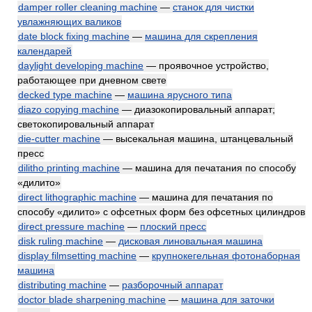
damper roller cleaning machine
—
станок для чистки
увлажняющих валиков
date block fixing machine
—
машина для скрепления
календарей
daylight developing machine
— проявочное устройство,
работающее при дневном свете
decked type machine
—
машина ярусного типа
diazo copying machine
— диазокопировальный аппарат;
светокопировальный аппарат
die-cutter machine
— высекальная машина, штанцевальный
пресс
dilitho printing machine
— машина для печатания по способу
«дилито»
direct lithographic machine
— машина для печатания по
способу «дилито» с офсетных форм без офсетных цилиндров
direct pressure machine
—
плоский пресс
disk ruling machine
—
дисковая линовальная машина
display filmsetting machine
—
крупнокегельная фотонаборная
машина
distributing machine
—
разборочный аппарат
doctor blade sharpening machine
—
машина для заточки