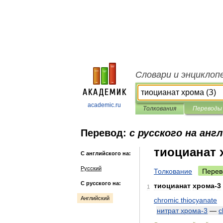
Словари и энциклоп
academic.ru
Толкования
Переводы
Перевод:
с русского на анг
тиоцианат 
С английского на:
Русский
Толкование
Перев
С русского на:
тиоцианат
хрома
-
3
1
Английский
chromic
thiocyanate
нитрат
хрома
-
3
—
c