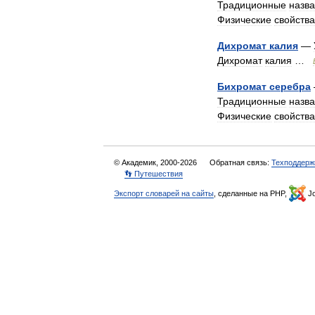
Традиционные
назв
Физические
свойства
Дихромат
калия
—
Дихромат
калия
…
Бихромат
серебра
Традиционные
назв
Физические
свойства
© Академик, 2000-2026
Обратная связь:
Техподдерж
👣 Путешествия
Экспорт словарей на сайты
, сделанные на PHP,
Jo