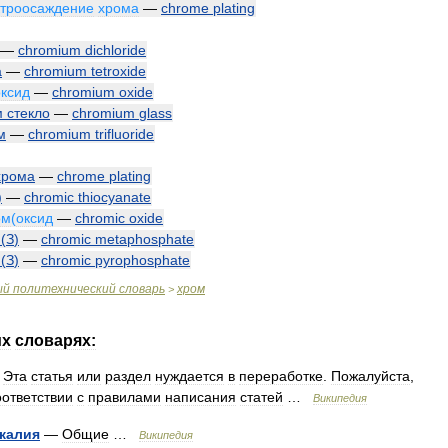
ктроосаждение
хрома
—
chrome
plating
—
chromium
dichloride
а
—
chromium
tetroxide
оксид
—
chromium
oxide
м
стекло
—
chromium
glass
м
—
chromium
trifluoride
хрома
—
chrome
plating
)
—
chromic
thiocyanate
ом
(
оксид
—
chromic
oxide
(
З
)
—
chromic
metaphosphate
(
З
)
—
chromic
pyrophosphate
ый
политехнический
словарь
хром
>
их
словарях:
—
Эта
статья
или
раздел
нуждается
в
переработке
.
Пожалуйста
,
оответствии
с
правилами
написания
статей
…
Википедия
калия
—
Общие
…
Википедия