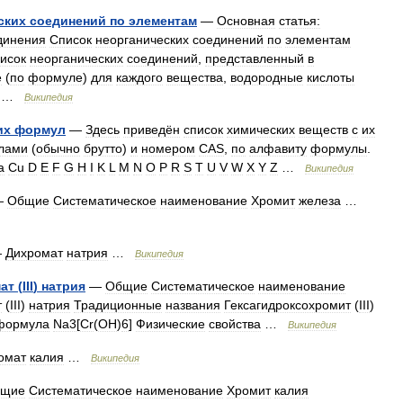
ских
соединений
по
элементам
—
Основная
статья:
динения
Список
неорганических
соединений
по
элементам
исок
неорганических
соединений
,
представленный
в
е
(
по
формуле
)
для
каждого
вещества
,
водородные
кислоты
 …
Википедия
их
формул
—
Здесь
приведён
список
химических
веществ
с
их
лами
(
обычно
брутто
)
и
номером
CAS
,
по
алфавиту
формулы
.
a
Cu
D
E
F
G
H
I
K
L
M
N
O
P
R
S
T
U
V
W
X
Y
Z
…
Википедия
—
Общие
Систематическое
наименование
Хромит
железа
…
—
Дихромат
натрия
…
Википедия
ат
(
III
)
натрия
—
Общие
Систематическое
наименование
т
(
III
)
натрия
Традиционные
названия
Гексагидроксохромит
(
III
)
формула
Na3
[
Сr
(
OH
)
6
]
Физические
свойства
…
Википедия
омат
калия
…
Википедия
щие
Систематическое
наименование
Хромит
калия