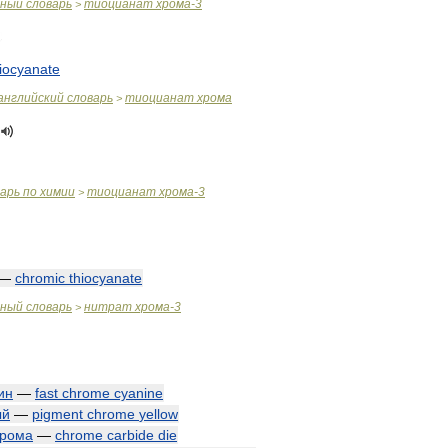
чный
словарь
тиоцианат
хрома
-
3
>
hiocyanate
английский
словарь
тиоцианат
хрома
>
варь
по
химии
тиоцианат
хрома
-
3
>
—
chromic
thiocyanate
чный
словарь
нитрат
хрома
-
3
>
ин
—
fast
chrome
cyanine
ый
—
pigment
chrome
yellow
хрома
—
chrome
carbide
die