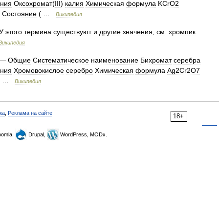
ания
Оксохромат
(
III
)
калия
Химическая
формула
KCrO2
Состояние
( …
Википедия
У
этого
термина
существуют
и
другие
значения
,
см
.
хромпик
.
Википедия
—
Общие
Систематическое
наименование
Бихромат
серебра
ания
Хромовокислое
серебро
Химическая
формула
Ag2Cr2O7
…
Википедия
ка
,
Реклама на сайте
18+
omla,
Drupal,
WordPress, MODx.