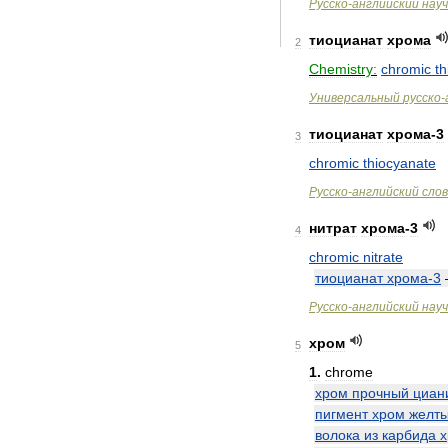
Русско
-
английский
нау
тиоцианат
хрома
2
Chemistry:
chromic
t
Универсальный
русско
-
тиоцианат
хрома
-
3
3
chromic
thiocyanate
Русско
-
английский
сло
нитрат
хрома
-
3
4
chromic
nitrate
тиоцианат
хрома
-
3
Русско
-
английский
нау
хром
5
1
.
chrome
хром
прочный
циан
пигмент
хром
желт
волока
из
карбида