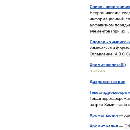
Список
неорганиче
Неорганические
сое
информационный
сп
алфавитном
порядк
элементов
(
при
их
…
Словарь
химическ
химическими
форму
Оглавление:
A
B
C
C
Хромит
железа
(
II
)
Википедия
Дихромат
натрия
Гексагидроксохром
Гексагидроксохрома
натрия
Химическая
Хромат
калия
—
Хр
Хромит
калия
—
Об