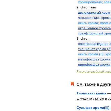
хромирование
;
эле
2
.
chromium
двухлористый
хром
четырехокись
хром
окись
хрома
;
хром
окрашенное
хромо
трехфтористый
хро
3
.
chrom
электроосаждение
тиоцианат
хрома
(
З
окись
хрома
(
З
);
хр
метафосфат
хрома
пирофосфат
хрома
Русско
-
английский
нов
См
.
также
в
друг
Тиоцианат
калия
улучшите
статью
в
с
Сульфат
хрома
(
III
)-