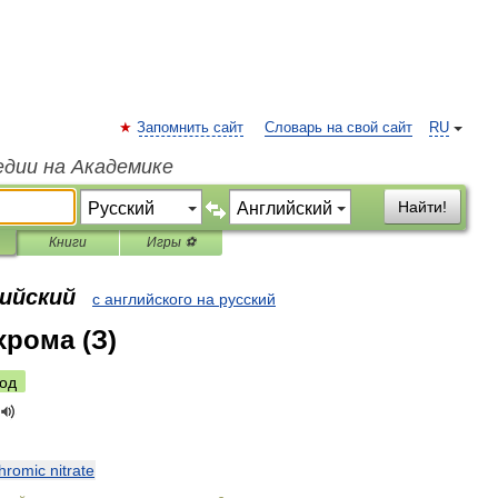
Запомнить сайт
Словарь на свой сайт
RU
едии на Академике
Найти!
Книги
Игры ⚽
лийский
с английского на русский
хрома (З)
од
hromic
nitrate