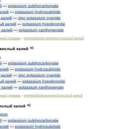
й
—
potassium
sulphocarbonate
алий
—
potassium
hydrosulphide
калий
—
zinc
potassium
cyanide
ый
калий
—
potassium
hypobromite
й
калий
—
potassium
xanthogenate
чный
словарь
тетрайодо
-
золото3
-
кислый
калий
>
кислый
калий
e
й
—
potassium
sulphocarbonate
алий
—
potassium
hydrosulphide
калий
—
zinc
potassium
cyanide
ый
калий
—
potassium
hypobromite
й
калий
—
potassium
xanthogenate
чный
словарь
тетрайодозолото3
-
кислый
калий
>
ислый
калий
odide
й
—
potassium
sulphocarbonate
алий
—
potassium
hydrosulphide