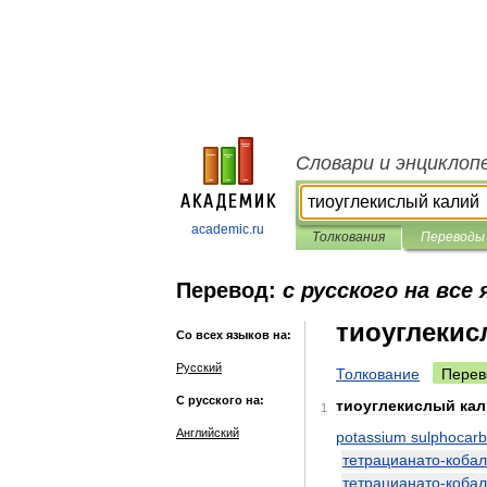
Словари и энциклоп
academic.ru
Толкования
Переводы
Перевод:
с русского на все
тиоуглекис
Со всех языков на:
Русский
Толкование
Перев
С русского на:
тиоуглекислый
ка
1
Английский
potassium
sulphocar
тетрацианато
-
кобал
тетрацианато
-
кобал