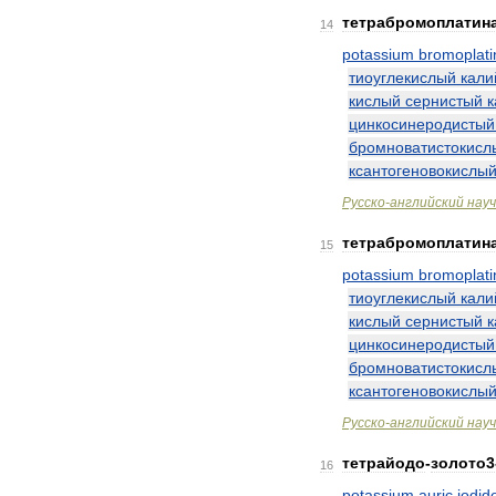
тетрабромоплатин
14
potassium
bromoplati
тиоуглекислый
кали
кислый
сернистый
к
цинкосинеродистый
бромноватистокисл
ксантогеновокислы
Русско
-
английский
нау
тетрабромоплатин
15
potassium
bromoplati
тиоуглекислый
кали
кислый
сернистый
к
цинкосинеродистый
бромноватистокисл
ксантогеновокислы
Русско
-
английский
нау
тетрайодо
-
золото3
16
potassium
auric
iodid