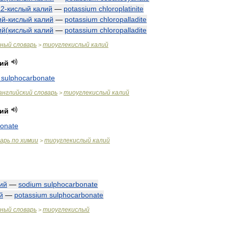
а2
-
кислый
калий
—
potassium
chloroplatinite
ий
-
кислый
калий
—
potassium
chloropalladite
ий
(
кислый
калий
—
potassium
chloropalladite
чный
словарь
тиоуглекислый
калий
>
лий
sulphocarbonate
английский
словарь
тиоуглекислый
калий
>
лий
bonate
варь
по
химии
тиоуглекислый
калий
>
ий
—
sodium
sulphocarbonate
й
—
potassium
sulphocarbonate
чный
словарь
тиоуглекислый
>