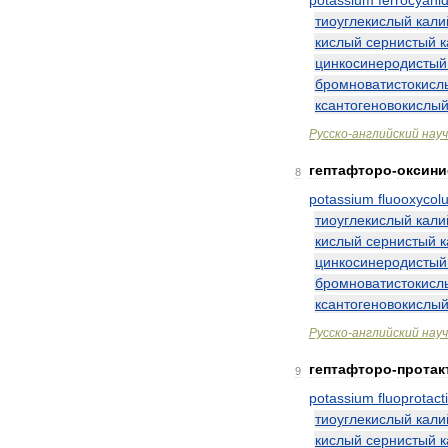
potassium
ferrocyani
тиоуглекислый
кали
кислый
сернистый
к
цинкосинеродистый
бромноватистокисл
ксантогеновокислы
Русско
-
английский
нау
гептафторо
-
оксин
8
potassium
fluooxycol
тиоуглекислый
кали
кислый
сернистый
к
цинкосинеродистый
бромноватистокисл
ксантогеновокислы
Русско
-
английский
нау
гептафторо
-
протак
9
potassium
fluoprotact
тиоуглекислый
кали
кислый
сернистый
к