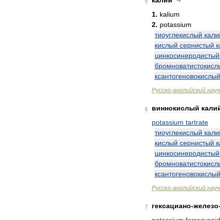
калий
5
1
.
kalium
2
.
potassium
тиоуглекислый
кали
кислый
сернистый
к
цинкосинеродистый
бромноватистокисл
ксантогеновокислы
Русско
-
английский
нау
виннокислый
кали
6
potassium
tartrate
тиоуглекислый
кали
кислый
сернистый
к
цинкосинеродистый
бромноватистокисл
ксантогеновокислы
Русско
-
английский
нау
гексациано
-
железо
7