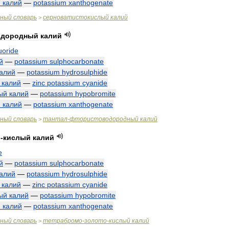
й
калий
—
potassium
xanthogenate
чный
словарь
серноватистокислый
калий
>
одородный
калий
luoride
й
—
potassium
sulphocarbonate
алий
—
potassium
hydrosulphide
калий
—
zinc
potassium
cyanide
ый
калий
—
potassium
hypobromite
й
калий
—
potassium
xanthogenate
чный
словарь
тантал
-
фтористоводородный
калий
>
о
-
кислый
калий
e
й
—
potassium
sulphocarbonate
алий
—
potassium
hydrosulphide
калий
—
zinc
potassium
cyanide
ый
калий
—
potassium
hypobromite
й
калий
—
potassium
xanthogenate
чный
словарь
тетрабромо
-
золото
-
кислый
калий
>