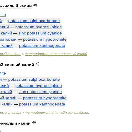
а
-
кислый
калий
nite
й
—
potassium
sulphocarbonate
алий
—
potassium
hydrosulphide
калий
—
zinc
potassium
cyanide
ый
калий
—
potassium
hypobromite
й
калий
—
potassium
xanthogenate
чный
словарь
тетрабромоплатина
-
кислый
калий
>
а2
-
кислый
калий
nite
й
—
potassium
sulphocarbonate
алий
—
potassium
hydrosulphide
калий
—
zinc
potassium
cyanide
ый
калий
—
potassium
hypobromite
й
калий
—
potassium
xanthogenate
чный
словарь
тетрабромоплатина2
-
кислый
калий
>
-
кислый
калий
e