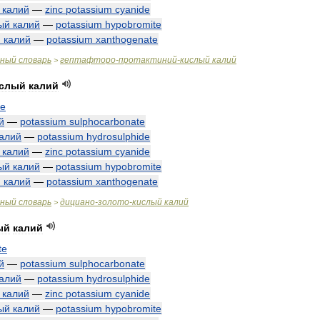
калий
—
zinc
potassium
cyanide
ый
калий
—
potassium
hypobromite
й
калий
—
potassium
xanthogenate
чный
словарь
гептафторо
-
протактиний
-
кислый
калий
>
слый
калий
de
й
—
potassium
sulphocarbonate
алий
—
potassium
hydrosulphide
калий
—
zinc
potassium
cyanide
ый
калий
—
potassium
hypobromite
й
калий
—
potassium
xanthogenate
чный
словарь
дициано
-
золото
-
кислый
калий
>
ый
калий
te
й
—
potassium
sulphocarbonate
алий
—
potassium
hydrosulphide
калий
—
zinc
potassium
cyanide
ый
калий
—
potassium
hypobromite