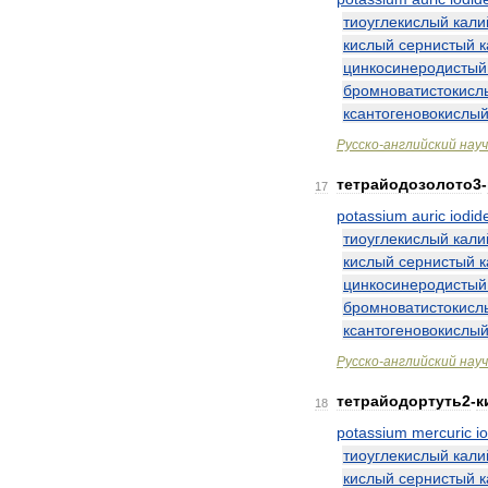
тиоуглекислый
кали
кислый
сернистый
к
цинкосинеродистый
бромноватистокисл
ксантогеновокислы
Русско
-
английский
нау
тетрайодозолото3
-
17
potassium
auric
iodid
тиоуглекислый
кали
кислый
сернистый
к
цинкосинеродистый
бромноватистокисл
ксантогеновокислы
Русско
-
английский
нау
тетрайодортуть2
-
к
18
potassium
mercuric
i
тиоуглекислый
кали
кислый
сернистый
к