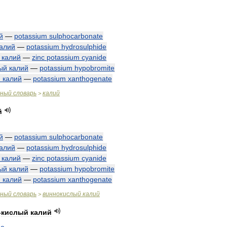
й
—
potassium
sulphocarbonate
алий
—
potassium
hydrosulphide
калий
—
zinc
potassium
cyanide
ый
калий
—
potassium
hypobromite
й
калий
—
potassium
xanthogenate
чный
словарь
калий
>
й
й
—
potassium
sulphocarbonate
алий
—
potassium
hydrosulphide
калий
—
zinc
potassium
cyanide
ый
калий
—
potassium
hypobromite
й
калий
—
potassium
xanthogenate
чный
словарь
виннокислый
калий
>
-
кислый
калий