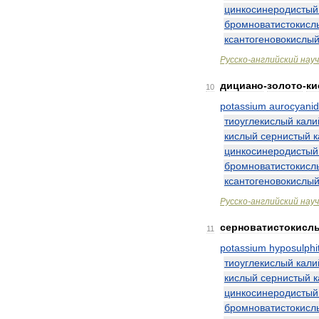
цинкосинеродистый
бромноватистокисл
ксантогеновокислы
Русско
-
английский
нау
дициано
-
золото
-
ки
10
potassium
aurocyani
тиоуглекислый
кали
кислый
сернистый
к
цинкосинеродистый
бромноватистокисл
ксантогеновокислы
Русско
-
английский
нау
серноватистокисл
11
potassium
hyposulphi
тиоуглекислый
кали
кислый
сернистый
к
цинкосинеродистый
бромноватистокисл