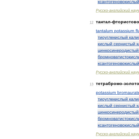
ксантогеновокислы
Русско
-
английский
нау
тантал
-
фтористов
12
tantalum
potassium
f
тиоуглекислый
кали
кислый
сернистый
к
цинкосинеродистый
бромноватистокисл
ксантогеновокислы
Русско
-
английский
нау
тетрабромо
-
золот
13
potassium
bromaurat
тиоуглекислый
кали
кислый
сернистый
к
цинкосинеродистый
бромноватистокисл
ксантогеновокислы
Русско
-
английский
нау