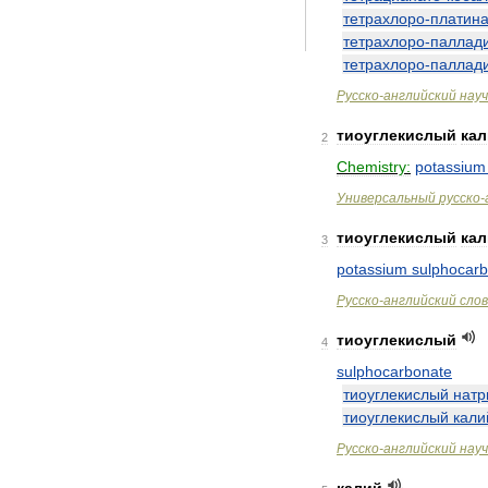
тетрахлоро
-
платин
тетрахлоро
-
паллад
тетрахлоро
-
паллад
Русско
-
английский
нау
тиоуглекислый
ка
2
Chemistry:
potassium
Универсальный
русско
-
тиоуглекислый
ка
3
potassium
sulphocar
Русско
-
английский
сло
тиоуглекислый
4
sulphocarbonate
тиоуглекислый
натр
тиоуглекислый
кали
Русско
-
английский
нау