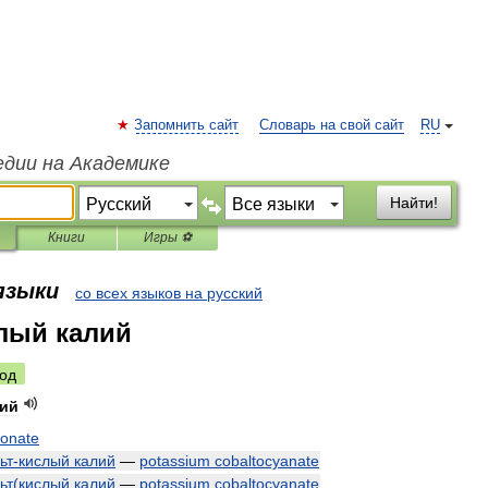
Запомнить сайт
Словарь на свой сайт
RU
едии на Академике
Найти!
Книги
Игры ⚽
 языки
со всех языков на русский
лый калий
од
лий
bonate
ьт
-
кислый
калий
—
potassium
cobaltocyanate
ьт
(
кислый
калий
—
potassium
cobaltocyanate