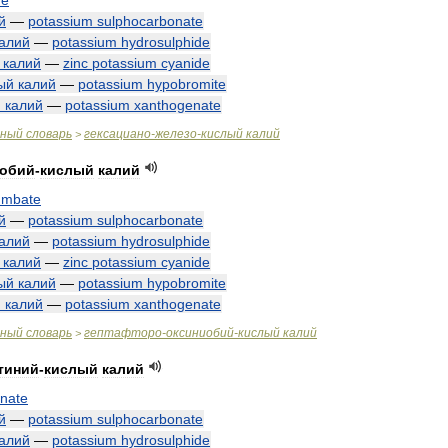
de
й
—
potassium
sulphocarbonate
алий
—
potassium
hydrosulphide
калий
—
zinc
potassium
cyanide
ый
калий
—
potassium
hypobromite
й
калий
—
potassium
xanthogenate
чный
словарь
гексациано
-
железо
-
кислый
калий
>
иобий
-
кислый
калий
umbate
й
—
potassium
sulphocarbonate
алий
—
potassium
hydrosulphide
калий
—
zinc
potassium
cyanide
ый
калий
—
potassium
hypobromite
й
калий
—
potassium
xanthogenate
чный
словарь
гептафторо
-
оксиниобий
-
кислый
калий
>
тиний
-
кислый
калий
inate
й
—
potassium
sulphocarbonate
алий
—
potassium
hydrosulphide