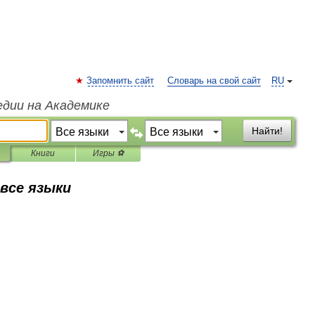
Запомнить сайт
Словарь на свой сайт
RU
едии на Академике
Найти!
Книги
Игры ⚽
 все языки