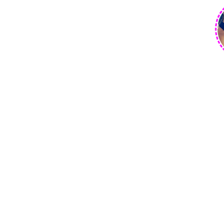
18+
Press, MODx.