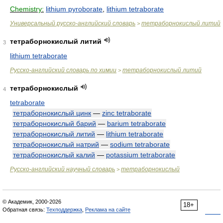
Chemistry:
lithium pyroborate
,
lithium tetraborate
Универсальный русско-английский словарь
тетраборнокислый литий
>
тетраборнокислый литий
3
lithium tetraborate
Русско-английский словарь по химии
тетраборнокислый литий
>
тетраборнокислый
4
tetraborate
тетраборнокислый цинк
—
zinc tetraborate
тетраборнокислый барий
—
barium tetraborate
тетраборнокислый литий
—
lithium tetraborate
тетраборнокислый натрий
—
sodium tetraborate
тетраборнокислый калий
—
potassium tetraborate
Русско-английский научный словарь
тетраборнокислый
>
© Академик, 2000-2026
18+
Обратная связь:
Техподдержка
,
Реклама на сайте