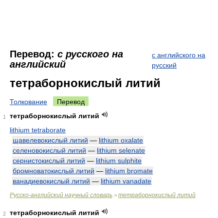
Перевод:
с русского на
с английского на
английский
русский
тетраборнокислый литий
Толкование
Перевод
тетраборнокислый литий
1
lithium tetraborate
щавелевокислый литий
—
lithium oxalate
селеновокислый литий
—
lithium selenate
сернистокислый литий
—
lithium sulphite
бромноватокислый литий
—
lithium bromate
ванадиевокислый литий
—
lithium vanadate
Русско-английский научный словарь
тетраборнокислый литий
>
тетраборнокислый литий
2