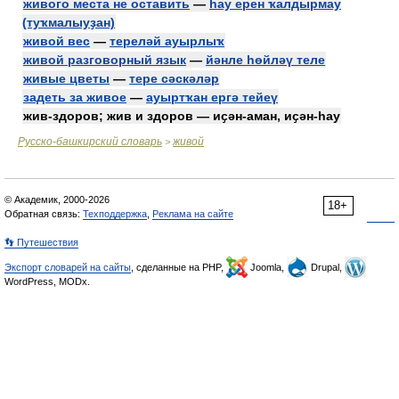
живого места не оставить
—
һау ерен ҡалдырмау
(туҡмалыуҙан)
живой вес
—
тереләй ауырлыҡ
живой разговорный язык
—
йәнле һөйләү теле
живые цветы
—
тере сәскәләр
задеть за живое
—
ауыртҡан ергә тейеү
жив-здоров; жив и здоров — иҫән-аман, иҫән-һау
Русско-башкирский словарь
живой
>
© Академик, 2000-2026
18+
Обратная связь:
Техподдержка
,
Реклама на сайте
👣 Путешествия
Экспорт словарей на сайты
, сделанные на PHP,
Joomla,
Drupal,
WordPress, MODx.