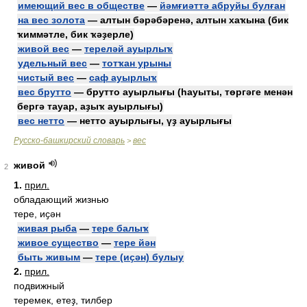
имеющий вес в обществе
—
йәмғиәттә абруйы булған
на вес золота
— алтын бәрәбәренә, алтын хаҡына (бик
ҡиммәтле, бик ҡәҙерле)
живой вес
—
тереләй ауырлыҡ
удельный вес
—
тотҡан урыны
чистый вес
—
саф ауырлыҡ
вес брутто
— брутто ауырлығы (һауыты, төргәге менән
бергә тауар, аҙыҡ ауырлығы)
вес нетто
— нетто ауырлығы, үҙ ауырлығы
Русско-башкирский словарь
вес
>
живой
2
1.
прил.
обладающий жизнью
тере, иҫән
живая рыба
—
тере балыҡ
живое существо
—
тере йән
быть живым
—
тере (иҫән) булыу
2.
прил.
подвижный
теремек, етеҙ, тилбер