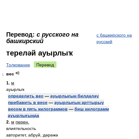
Перевод:
с русского на
с башкирского на
башкирский
русский
тереләй ауырлыҡ
Толкование
Перевод
вес
1
1.
м
ауырлыҡ
определить вес
—
ауырлығын билдәләү
прибавить в весе
—
ауырлығын арттырыу
весом в пять килограммов
—
биш килограмм
ауырлығында
2.
м
перен.
влиятельность
авторитет, абруй, дәрәжә