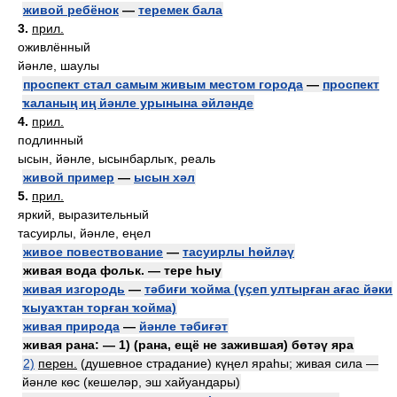
живой ребёнок
—
теремек бала
3.
прил.
оживлённый
йәнле, шаулы
проспект стал самым живым местом города
—
проспект
ҡаланың иң йәнле урынына әйләнде
4.
прил.
подлинный
ысын, йәнле, ысынбарлыҡ, реаль
живой пример
—
ысын хәл
5.
прил.
яркий, выразительный
тасуирлы, йәнле, еңел
живое повествование
—
тасуирлы һөйләү
живая вода фольк. — тере һыу
живая изгородь
—
тәбиғи ҡойма (үҫеп ултырған ағас йәки
ҡыуаҡтан торған ҡойма)
живая природа
—
йәнле тәбиғәт
живая рана: — 1) (рана, ещё не зажившая) бөтәү яра
2)
перен.
(душевное страдание) күңел яраһы; живая сила —
йәнле көс (кешеләр, эш хайуандары)