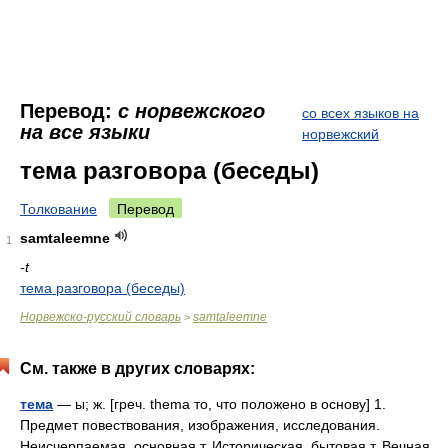
Перевод:
с норвежского
со всех языков на
на все языки
норвежский
тема разговора (беседы)
Толкование
Перевод
samtaleemne
1
-t
тема разговора (беседы)
Норвежско-русский словарь
samtaleemne
>
См. также в других словарях:
тема
— ы; ж. [греч. thema то, что положено в основу] 1.
Предмет повествования, изображения, исследования.
Неисчерпаемая, основная т. Историческая, бытовая т. Вечная,