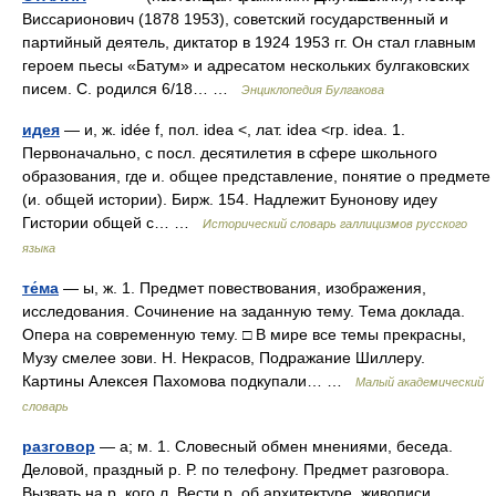
Виссарионович (1878 1953), советский государственный и
партийный деятель, диктатор в 1924 1953 гг. Он стал главным
героем пьесы «Батум» и адресатом нескольких булгаковских
писем. С. родился 6/18… …
Энциклопедия Булгакова
идея
— и, ж. idée f, пол. idea <, лат. idea <гр. idea. 1.
Первоначально, с посл. десятилетия в сфере школьного
образования, где и. общее представление, понятие о предмете
(и. общей истории). Бирж. 154. Надлежит Бунонову идеу
Гистории общей с… …
Исторический словарь галлицизмов русского
языка
те́ма
— ы, ж. 1. Предмет повествования, изображения,
исследования. Сочинение на заданную тему. Тема доклада.
Опера на современную тему. □ В мире все темы прекрасны,
Музу смелее зови. Н. Некрасов, Подражание Шиллеру.
Картины Алексея Пахомова подкупали… …
Малый академический
словарь
разговор
— а; м. 1. Словесный обмен мнениями, беседа.
Деловой, праздный р. Р. по телефону. Предмет разговора.
Вызвать на р. кого л. Вести р. об архитектуре, живописи,