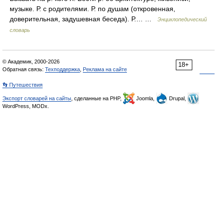
музыке. Р. с родителями. Р. по душам (откровенная,
доверительная, задушевная беседа). Р.… …
Энциклопедический
словарь
© Академик, 2000-2026
18+
Обратная связь:
Техподдержка
,
Реклама на сайте
👣 Путешествия
Экспорт словарей на сайты
, сделанные на PHP,
Joomla,
Drupal,
WordPress, MODx.