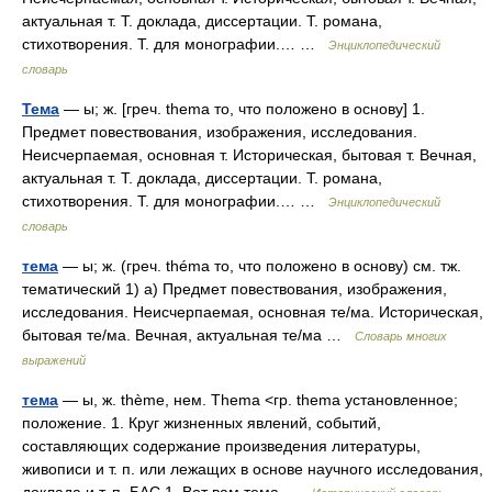
актуальная т. Т. доклада, диссертации. Т. романа,
стихотворения. Т. для монографии.… …
Энциклопедический
словарь
Тема
— ы; ж. [греч. thema то, что положено в основу] 1.
Предмет повествования, изображения, исследования.
Неисчерпаемая, основная т. Историческая, бытовая т. Вечная,
актуальная т. Т. доклада, диссертации. Т. романа,
стихотворения. Т. для монографии.… …
Энциклопедический
словарь
тема
— ы; ж. (греч. théma то, что положено в основу) см. тж.
тематический 1) а) Предмет повествования, изображения,
исследования. Неисчерпаемая, основная те/ма. Историческая,
бытовая те/ма. Вечная, актуальная те/ма …
Словарь многих
выражений
тема
— ы, ж. thème, нем. Thema <гр. thema установленное;
положение. 1. Круг жизненных явлений, событий,
составляющих содержание произведения литературы,
живописи и т. п. или лежащих в основе научного исследования,