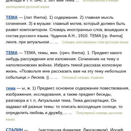
доклада и т. п. БАС 1. Вот вам тема …
Исторический словарь
галлицизмов русского языка
ТЕМА
— (лат. thema). 1) содержание. 2) главная мысль
сочинения. 3) в музыке: главный мотив, который должен быть
развит композитором. Словарь иностранных слов, вошедших в
состав русского языка. Чудинов А.Н., 1910. ТЕМА [гр. thema]
лингв. при актуальном… …
Словарь иностранных слов русского языка
ТЕМА
— ТЕМА, темы, жен. (греч. thema). 1. Предмет какого
нибудь рассуждения или изложения. Сочинение на тему о
наполеоновских войнах. Избрать темой рассказа колхозную
жизнь. «Позвольте мне рассказать вам на эту тему небольшое
событьице.» Лесков. ||… …
Толковый словарь Ушакова
тема
— ы, ж. 1) Предмет, основное содержание повествования,
изображения, исследования, а также предмет беседы,
разговора и т. п. Актуальная тема. Тема диссертации. Он
задавал ей разные темы: то описать восходящее солнце, то
определить любовь и дружбу,… …
Популярный словарь русского
языка
СТАЛИН
— (настоящая фамилия: Джугашвили), Иосиф