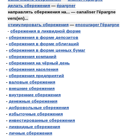
делать сбережения
—
épargner
направлять сбережения на... — canaliser l'épargne
vers(en)...
стимулировать сбережения
—
encourager l'épargne
-
сбережения в ликвидной форме
-
сбережения в форме депозитов
-
сбережения в форме облигаций
-
сбережения в форме ценных бумаг
-
сбережения компаний
-
сбережения на чёрный день
-
сбережения населения
-
сбережения предприятий
-
валовые сбережения
-
внешние сбережения
-
внутренние сбережения
-
денежные сбережения
-
добровольные сбережения
-
избыточные сбережения
-
инвестированные сбережения
-
ликвидные сбережения
-
личные сбережения