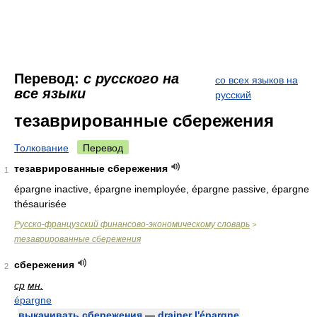
Перевод:
с русского на
со всех языков на
все языки
русский
тезаврированные сбережения
Толкование
Перевод
тезаврированные сбережения
1
épargne inactive, épargne inemployée, épargne passive, épargne
thésaurisée
Русско-французский финансово-экономическому словарь
>
тезаврированные сбережения
сбережения
2
ср
мн.
épargne
выкачивать сбережения
—
drainer l'épargne