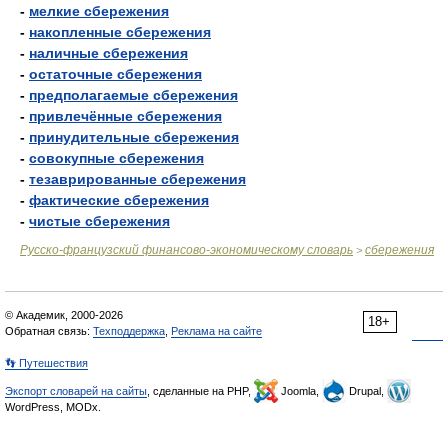
-
мелкие сбережения
-
накопленные сбережения
-
наличные сбережения
-
остаточные сбережения
-
предполагаемые сбережения
-
привлечённые сбережения
-
принудительные сбережения
-
совокупные сбережения
-
тезаврированные сбережения
-
фактические сбережения
-
чистые сбережения
Русско-французский финансово-экономическому словарь
сбережения
>
© Академик, 2000-2026
18+
Обратная связь:
Техподдержка
,
Реклама на сайте
👣 Путешествия
Экспорт словарей на сайты
, сделанные на PHP,
Joomla,
Drupal,
WordPress, MODx.