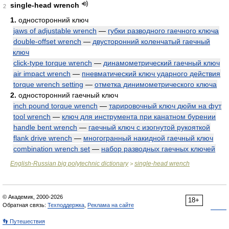
single-head wrench
2
1.
односторонний ключ
jaws of adjustable wrench
—
губки разводного гаечного ключа
double-offset wrench
—
двусторонний коленчатый гаечный
ключ
click-type torque wrench
—
динамометрический гаечный ключ
air impact wrench
—
пневматический ключ ударного действия
torque wrench setting
—
отметка динимометрического ключа
2.
односторонний гаечный ключ
inch pound torque wrench
—
тарировочный ключ дюйм на фут
tool wrench
—
ключ для инструмента при канатном бурении
handle bent wrench
—
гаечный ключ с изогнутой рукояткой
flank drive wrench
—
многогранный накидной гаечный ключ
combination wrench set
—
набор разводных гаечных ключей
English-Russian big polytechnic dictionary
single-head wrench
>
© Академик, 2000-2026
18+
Обратная связь:
Техподдержка
,
Реклама на сайте
👣 Путешествия