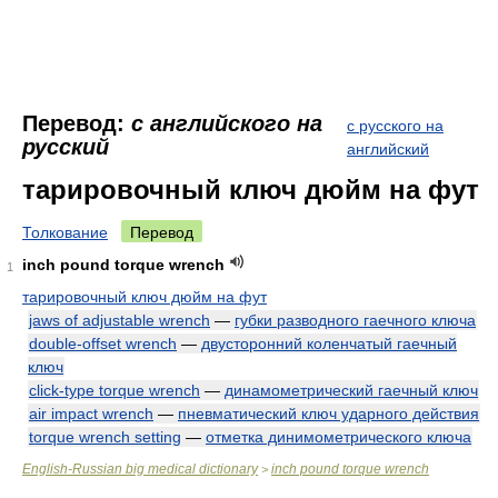
Перевод:
с английского на
с русского на
русский
английский
тарировочный ключ дюйм на фут
Толкование
Перевод
inch pound torque wrench
1
тарировочный ключ дюйм на фут
jaws of adjustable wrench
—
губки разводного гаечного ключа
double-offset wrench
—
двусторонний коленчатый гаечный
ключ
click-type torque wrench
—
динамометрический гаечный ключ
air impact wrench
—
пневматический ключ ударного действия
torque wrench setting
—
отметка динимометрического ключа
English-Russian big medical dictionary
inch pound torque wrench
>