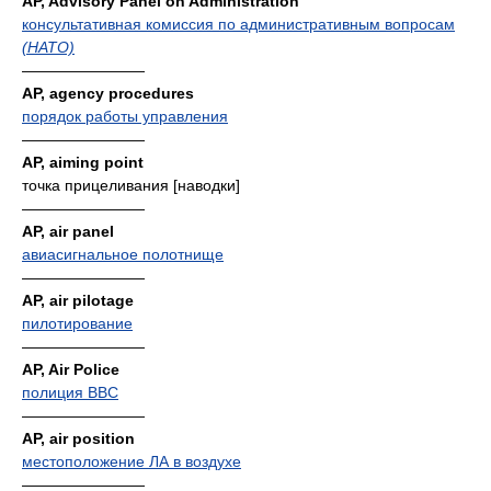
AP, Advisory Panel on Administration
консультативная комиссия по административным вопросам
(НАТО)
————————
AP, agency procedures
порядок работы управления
————————
AP, aiming point
точка прицеливания [наводки]
————————
AP, air panel
авиасигнальное полотнище
————————
AP, air pilotage
пилотирование
————————
AP, Air Police
полиция ВВС
————————
AP, air position
местоположение ЛА в воздухе
————————