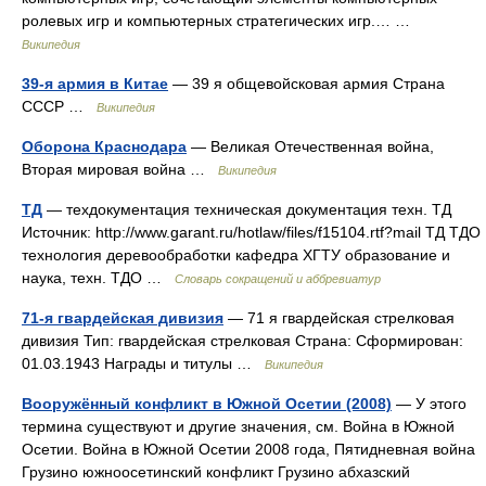
ролевых игр и компьютерных стратегических игр.… …
Википедия
39-я армия в Китае
— 39 я общевойсковая армия Страна
СССР …
Википедия
Оборона Краснодара
— Великая Отечественная война,
Вторая мировая война …
Википедия
ТД
— техдокументация техническая документация техн. ТД
Источник: http://www.garant.ru/hotlaw/files/f15104.rtf?mail ТД ТДО
технология деревообработки кафедра ХГТУ образование и
наука, техн. ТДО …
Словарь сокращений и аббревиатур
71-я гвардейская дивизия
— 71 я гвардейская стрелковая
дивизия Тип: гвардейская стрелковая Страна: Сформирован:
01.03.1943 Награды и титулы …
Википедия
Вооружённый конфликт в Южной Осетии (2008)
— У этого
термина существуют и другие значения, см. Война в Южной
Осетии. Война в Южной Осетии 2008 года, Пятидневная война
Грузино южноосетинский конфликт Грузино абхазский