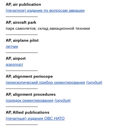
AP, air publication
(печатное) издание по вопросам авиации
————————
AP, aircraft park
парк самолетов; склад авиационной техники
————————
AP, airplane pilot
летчик
————————
AP, airport
аэропорт
————————
AP, alignment periscope
перископический прибор ориентирования
(орудия)
————————
AP, alignment procedures
порядок ориентирования
(орудия)
————————
AP, Allied publications
(печатные) издания ОВС НАТО
————————