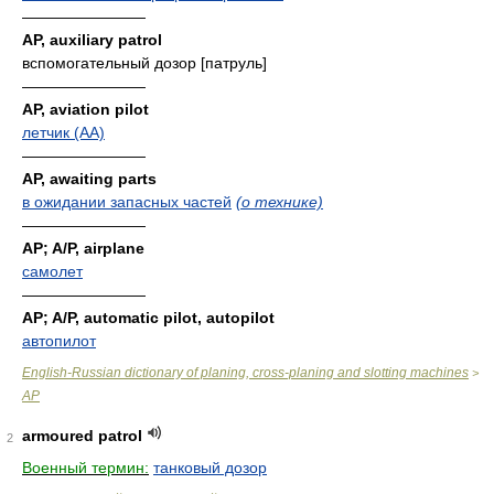
————————
AP, auxiliary patrol
вспомогательный дозор [патруль]
————————
AP, aviation pilot
летчик (АА)
————————
AP, awaiting parts
в ожидании запасных частей
(о технике)
————————
AP; A/P, airplane
самолет
————————
AP; A/P, automatic pilot, autopilot
автопилот
English-Russian dictionary of planing, cross-planing and slotting machines
>
AP
armoured patrol
2
Военный термин:
танковый дозор