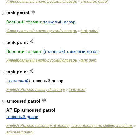
Универсальный англо-русский словарь
armoured patrol
>
tank patrol
3
Военный термин:
танковый дозор
Универсальный англо-русский словарь
tank patrol
>
tank point
4
Военный термин:
(головной) танковый дозор
Универсальный англо-русский словарь
tank point
>
tank point
5
(
головной
)
танковый дозор
English-Russian military dictionary
tank point
>
armoured patrol
6
AP,
Бр
armoured patrol
танковый дозор
English-Russian dictionary of planing, cross-planing and slotting machines
>
armoured patrol