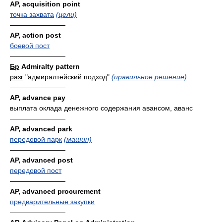
AP, acquisition point
точка захвата
(цели)
————————
AP, action post
боевой пост
————————
Бр
Admiralty pattern
разг
"адмиралтейский подход"
(правильное решение)
————————
AP, advance pay
выплата оклада денежного содержания авансом, аванс
————————
AP, advanced park
передовой парк
(машин)
————————
AP, advanced post
передовой пост
————————
AP, advanced procurement
предварительные закупки
————————