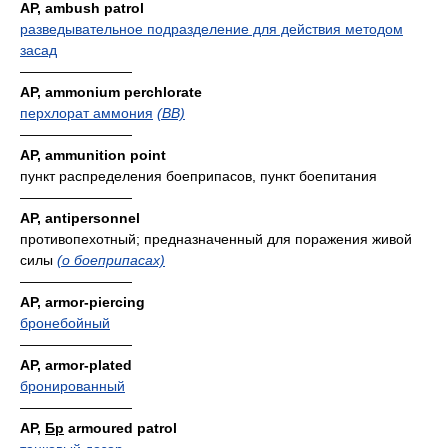
AP, ambush patrol
разведывательное подразделение для действия методом
засад
————————
AP, ammonium perchlorate
перхлорат аммония
(ВВ)
————————
AP, ammunition point
пункт распределения боеприпасов, пункт боепитания
————————
AP, antipersonnel
противопехотный; предназначенный для поражения живой
силы
(о боеприпасах)
————————
AP, armor-piercing
бронебойный
————————
AP, armor-plated
бронированный
————————
AP,
Бр
armoured patrol