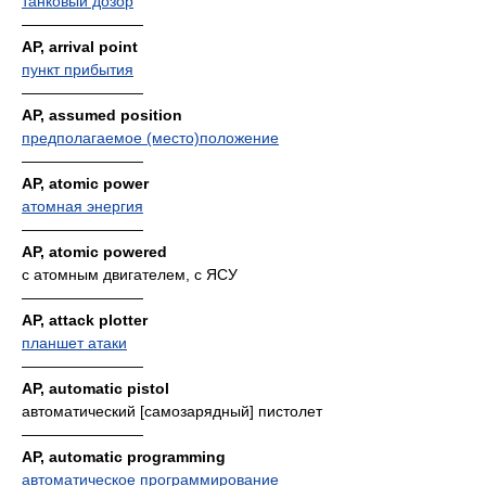
танковый дозор
————————
AP, arrival point
пункт прибытия
————————
AP, assumed position
предполагаемое (место)положение
————————
AP, atomic power
атомная энергия
————————
AP, atomic powered
с атомным двигателем, с ЯСУ
————————
AP, attack plotter
планшет атаки
————————
AP, automatic pistol
автоматический [самозарядный] пистолет
————————
AP, automatic programming
автоматическое программирование