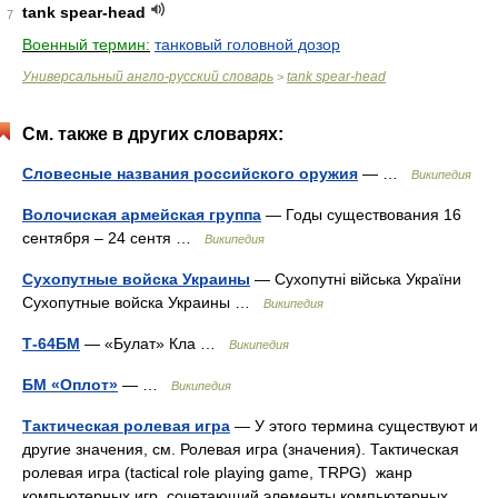
tank spear-head
7
Военный термин:
танковый головной дозор
Универсальный англо-русский словарь
tank spear-head
>
См. также в других словарях:
Словесные названия российского оружия
— …
Википедия
Волочиская армейская группа
— Годы существования 16
сентября – 24 сентя …
Википедия
Сухопутные войска Украины
— Сухопутні війська України
Сухопутные войска Украины …
Википедия
Т-64БМ
— «Булат» Кла …
Википедия
БМ «Оплот»
— …
Википедия
Тактическая ролевая игра
— У этого термина существуют и
другие значения, см. Ролевая игра (значения). Тактическая
ролевая игра (tactical role playing game, TRPG) жанр
компьютерных игр, сочетающий элементы компьютерных