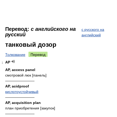
Перевод:
с английского на
с русского на
русский
английский
танковый дозор
Толкование
Перевод
AP
1
AP, access panel
смотровой люк [панель]
————————
AP, acidproof
кислотоустойчивый
————————
AP, acquisition plan
план приобретения [закупок]
————————