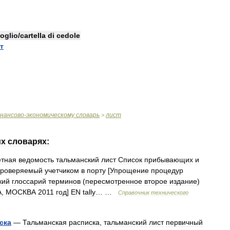
foglio
/
cartella
di
cedole
т
нансово
-
экономическому
словарь
лист
>
их
словарях:
етная
ведомость
тальманский
лист
Список
прибывающих
и
проверяемый
учетчиком
в
порту
[
Упрощение
процедур
кий
глоссарий
терминов
(
пересмотренное
второе
издание
)
А
,
МОСКВА
2011
год
]
EN
tally
… …
Справочник
технического
ска
—
Тальманская
расписка
,
тальманский
лист
первичный