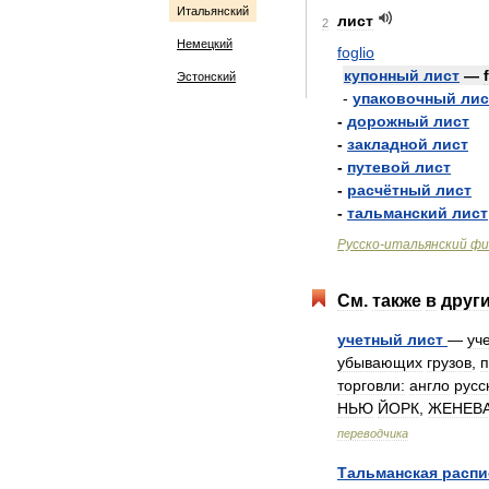
Итальянский
лист
2
Немецкий
foglio
купонный
лист
—
Эстонский
-
упаковочный
лис
-
дорожный
лист
-
закладной
лист
-
путевой
лист
-
расчётный
лист
-
тальманский
лист
Русско
-
итальянский
фи
См
.
также
в
друг
учетный
лист
—
уч
убывающих
грузов
,
торговли:
англо
русс
НЬЮ
ЙОРК
,
ЖЕНЕВ
переводчика
Тальманская
распи