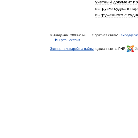
учетный
документ
п
выгрузке
судна
в
пор
выгруженного
с
судн
© Академик, 2000-2026
Обратная связь:
Техподдерж
👣 Путешествия
Экспорт словарей на сайты
, сделанные на PHP,
Jo