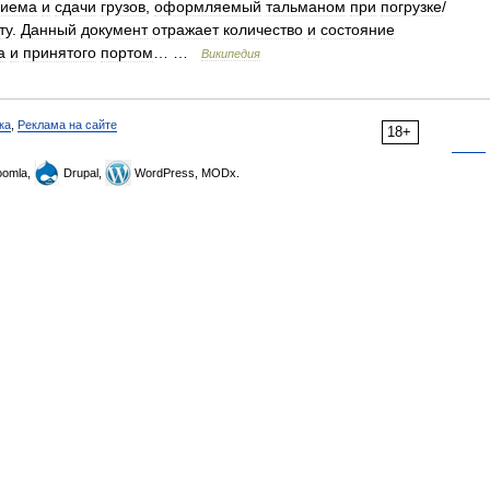
риема
и
сдачи
грузов
,
оформляемый
тальманом
при
погрузке
/
ту
.
Данный
документ
отражает
количество
и
состояние
а
и
принятого
портом
… …
Википедия
ка
,
Реклама на сайте
18+
omla,
Drupal,
WordPress, MODx.