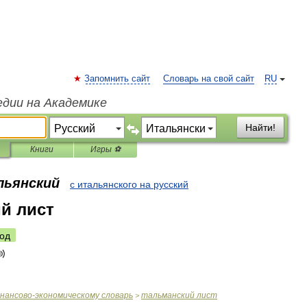
Запомнить сайт
Словарь на свой сайт
RU
едии на Академике
Найти!
Книги
Игры ⚽
льянский
с итальянского на русский
й лист
од
нансово
-
экономическому
словарь
тальманский
лист
>