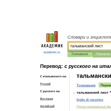
Словари и энциклоп
academic.ru
Толкования
Переводы
Перевод:
с русского на ита
тальмански
С итальянского на:
Русский
Толкование
Перев
С русского на:
тальманский
лист
1
Все языки
foglio
di
riscontro
Английский
Русско
-
итальянский
фи