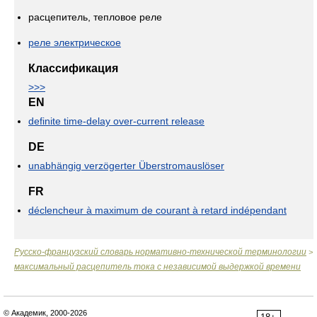
расцепитель, тепловое реле
реле электрическое
Классификация
>>>
EN
definite time-delay over-current release
DE
unabhängig verzögerter Überstromauslöser
FR
déclencheur à maximum de courant à retard indépendant
Русско-французский словарь нормативно-технической терминологии
>
максимальный расцепитель тока с независимой выдержкой времени
© Академик, 2000-2026