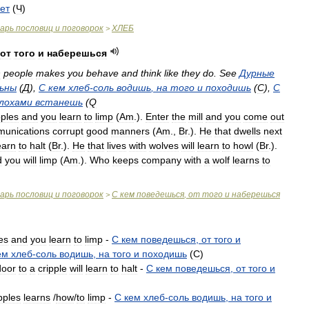
ет
(
Ч
)
варь
пословиц
и
поговорок
ХЛЕБ
>
от
того
и
наберешься
h
people
makes
you
behave
and
think
like
they
do
.
See
Дурные
ьны
(
Д
),
С
кем
хлеб
-
соль
водишь
,
на
того
и
походишь
(
C
),
С
лохами
встанешь
(
Q
pples
and
you
learn
to
limp
(
Am
.
).
Enter
the
mill
and
you
come
out
unications
corrupt
good
manners
(
Am
.
,
Br
.
).
Не
that
dwells
next
earn
to
halt
(
Br
.
).
Не
that
lives
with
wolves
will
learn
to
howl
(
Br
.
).
d
you
will
limp
(
Am
.
).
Who
keeps
company
with
a
wolf
learns
to
варь
пословиц
и
поговорок
С
кем
поведешься
,
от
того
и
наберешься
>
es
and
you
learn
to
limp
-
С
кем
поведешься
,
от
того
и
ем
хлеб
-
соль
водишь
,
на
того
и
походишь
(
C
)
door
to
a
cripple
will
learn
to
halt
-
С
кем
поведешься
,
от
того
и
pples
learns
/
how
/
to
limp
-
С
кем
хлеб
-
соль
водишь
,
на
того
и