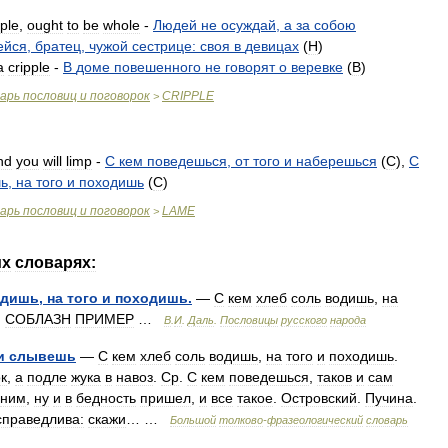
pple
,
ought
to
be
whole
-
Людей
не
осуждай
,
а
за
собою
ейся
,
братец
,
чужой
сестрице:
своя
в
девицах
(
H
)
a
cripple
-
В
доме
повешенного
не
говорят
о
веревке
(
B
)
варь
пословиц
и
поговорок
CRIPPLE
>
nd
you
will
limp
-
С
кем
поведешься
,
от
того
и
наберешься
(
C
),
С
ь
,
на
того
и
походишь
(
C
)
варь
пословиц
и
поговорок
LAME
>
их
словарях:
одишь
,
на
того
и
походишь
.
—
С
кем
хлеб
соль
водишь
,
на
.
СОБЛАЗН
ПРИМЕР
…
В
.
И
.
Даль
.
Пословицы
русского
народа
и
слывешь
—
С
кем
хлеб
соль
водишь
,
на
того
и
походишь
.
к
,
а
подле
жука
в
навоз
.
Ср
.
С
кем
поведешься
,
таков
и
сам
ним
,
ну
и
в
бедность
пришел
,
и
все
такое
.
Островский
.
Пучина
.
справедлива:
скажи
… …
Большой
толково
-
фразеологический
словарь