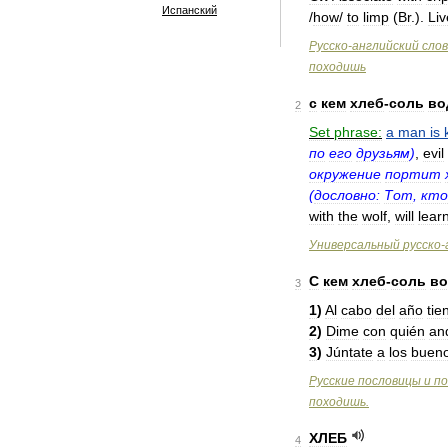
Испанский
/
how
/
to
limp
(
Br
.
).
Liv
Русско
-
английский
сло
походишь
с
кем
хлеб
-
соль
во
2
Set
phrase:
a
man
is
по
его
друзьям
)
,
evil
окружение
портит
(
дословно:
Тот
,
кто
with
the
wolf
,
will
lear
Универсальный
русско
-
С
кем
хлеб
-
соль
в
3
1
)
Al
cabo
del
año
tie
2
)
Dime
con
quién
an
3
)
Júntate
a
los
buen
Русские
пословицы
и
по
походишь
.
ХЛЕБ
4