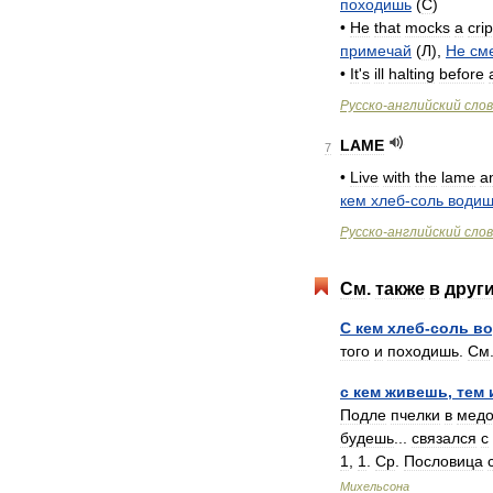
походишь
(
C
)
•
He
that
mocks
a
cri
примечай
(
Л
),
Не
см
•
It
'
s
ill
halting
before
Русско
-
английский
сло
LAME
7
•
Live
with
the
lame
a
кем
хлеб
-
соль
водиш
Русско
-
английский
сло
См
.
также
в
друг
С
кем
хлеб
-
соль
в
того
и
походишь
.
См
с
кем
живешь
,
тем
Подле
пчелки
в
медо
будешь
...
связался
с
1
,
1
.
Ср
.
Пословица
Михельсона