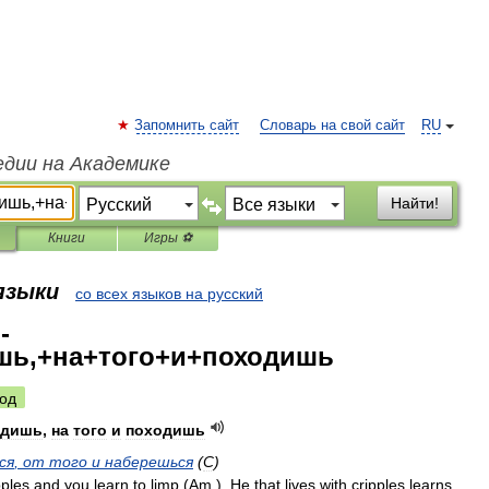
Запомнить сайт
Словарь на свой сайт
RU
едии на Академике
Найти!
Книги
Игры ⚽
 языки
со всех языков на русский
-
шь,+на+того+и+походишь
од
одишь
,
на
того
и
походишь
ся
,
от
того
и
наберешься
(
С
)
pples
and
you
learn
to
limp
(
Am
.
).
Не
that
lives
with
cripples
learns