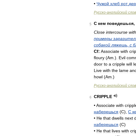
•
Чужой
хлеб
рот
дер
Русско
-
английский
сло
С
кем
поведешься
,
5
Close
intercourse
wit
примеры
заразител
собакой
ляжешь
,
с
б
Cf:
Associate
with
cri
floury
(
Am
.
).
Evil
comm
door
to
a
cripple
will
l
Live
with
the
lame
an
howl
(
Am
.
)
Русско
-
английский
сло
CRIPPLE
6
•
Associate
with
crippl
наберешься
(
C
),
С
к
•
He
that
dwells
next
наберешься
(
C
)
•
He
that
lives
with
cri