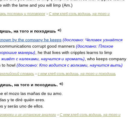
e
with
the
lame
and
you
will
limp
(
Am
.
)
варь
пословиц
и
поговорок
С
кем
хлеб
-
соль
водишь
,
на
того
и
>
дишь
,
на
того
и
походишь
known
by
the
company
he
keeps
(
дословно:
Человек
узнаётся
communications
corrupt
good
manners
(
дословно:
Плохое
хорошие
манеры
)
,
he
that
lives
with
cripples
learns
to
limp
живёт
с
калеками
,
научится
и
хромать
)
,
who
keeps
company
n
to
howl
(
дословно:
Кто
водится
с
волками
,
научится
выть
)
английский
словарь
с
кем
хлеб
-
соль
водишь
,
на
того
и
походишь
>
одишь
,
на
того
и
походишь
.
ne
el
mozo
las
mañas
de
su
amo
.
das
y
te
diré
quién
eres
.
os
y
serás
uno
de
ellos
.
говорки
и
их
испанские
аналоги
С
кем
хлеб
-
соль
водишь
,
на
того
и
>