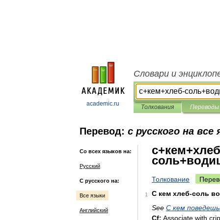
Словари и энциклоп
academic.ru
Толкования
Переводы
Перевод:
с русского на все
с+кем+хлеб
Со всех языков на:
соль+води
Русский
Толкование
Перев
С русского на:
С
кем
хлеб
-
соль
в
1
Все языки
See
С
кем
поведешь
Английский
Cf:
Associate
with
cri