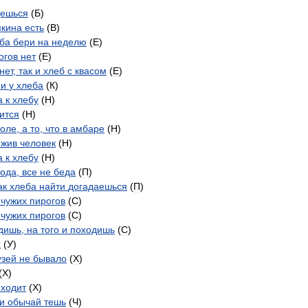
дешься
(
Б
)
кина
есть
(
В
)
ба
бери
на
неделю
(
Е
)
огов
нет
(
Е
)
нет
,
так
и
хлеб
с
квасом
(
Е
)
и
у
хлеба
(
К
)
а
к
хлебу
(
Н
)
ится
(
Н
)
оле
,
а
то
,
что
в
амбаре
(
Н
)
жив
человек
(
Н
)
а
к
хлебу
(
Н
)
вода
,
все
не
беда
(
П
)
ак
хлеба
найти
догадаешься
(
П
)
чужих
пирогов
(
С
)
чужих
пирогов
(
С
)
дишь
,
на
того
и
походишь
(
С
)
х
(
У
)
узей
не
бывало
(
X
)
(
X
)
ходит
(
X
)
и
обычай
тешь
(
Ч
)