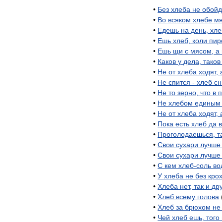
•
Без
хлеба
не
обой
•
Во
всяком
хлебе
мя
•
Едешь
на
день
,
хле
•
Ешь
хлеб
,
коли
пир
•
Ешь
щи
с
мясом
,
а
•
Каков
у
дела
,
таков
•
Не
от
хлеба
ходят
,
•
Не
спится
-
хлеб
сн
•
Не
то
зерно
,
что
в
п
•
Не
хлебом
единым
•
Не
от
хлеба
ходят
,
•
Пока
есть
хлеб
да
•
Проголодаешься
,
т
•
Свои
сухари
лучше
•
Свои
сухари
лучше
•
С
кем
хлеб
-
соль
во
•
У
хлеба
не
без
кро
•
Хлеба
нет
,
так
и
др
•
Хлеб
всему
голова
•
Хлеб
за
брюхом
не
•
Чей
хлеб
ешь
,
того