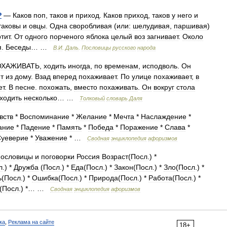
Р
—
Каков
поп
,
таков
и
приход
.
Каков
приход
,
таков
у
него
и
таковы
и
овцы
.
Одна
своробливая
(
или:
шелудивая
,
паршивая
)
тит
.
От
одного
порченого
яблока
целый
воз
загнивает
.
Около
я
.
Беседы
… …
В
.
И
.
Даль
.
Пословицы
русского
народа
ОХАЖИВАТЬ
,
ходить
иногда
,
по
временам
,
исподволь
.
Он
т
из
дому
.
Взад
вперед
похаживает
.
По
улице
похаживает
,
в
ет
.
В
песне
.
похожать
,
вместо
похаживать
.
Он
вокруг
стола
ходить
несколько
… …
Толковый
словарь
Даля
вств
*
Воспоминание
*
Желание
*
Мечта
*
Наслаждение
*
ание
*
Падение
*
Память
*
Победа
*
Поражение
*
Слава
*
уеверие
*
Уважение
* …
Сводная
энциклопедия
афоризмов
ословицы
и
поговорки
Россия
Возраст
(
Посл
.) *
л
.) *
Дружба
(
Посл
.) *
Еда
(
Посл
.) *
Закон
(
Посл
.) *
Зло
(
Посл
.) *
ь
(
Посл
.) *
Ошибка
(
Посл
.) *
Природа
(
Посл
.) *
Работа
(
Посл
.) *
(
Посл
.) *… …
Сводная
энциклопедия
афоризмов
ка
,
Реклама на сайте
18+