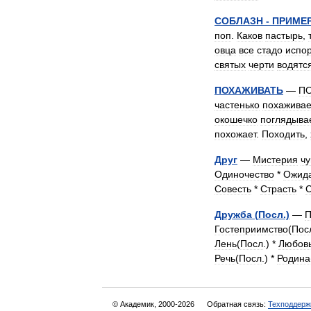
СОБЛАЗН
-
ПРИМЕ
поп
.
Каков
пастырь
,
овца
все
стадо
испор
святых
черти
водятс
ПОХАЖИВАТЬ
—
П
частенько
похаживае
окошечко
поглядыва
похожает
.
Походить
,
Друг
—
Мистерия
чу
Одиночество
*
Ожид
Совесть
*
Страсть
*
С
Дружба
(
Посл
.)
—
П
Гостеприимство
(
Пос
Лень
(
Посл
.) *
Любов
Речь
(
Посл
.) *
Родина
© Академик, 2000-2026
Обратная связь:
Техподдерж