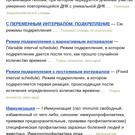
умеренно повторяющейся ДНК с уникальной ДНК …
Генетика.
Энциклопедический словарь
С ПЕРЕМЕННЫМ ИНТЕРВАЛОМ, ПОДКРЕПЛЕНИЕ
— См.
режимы подкрепления …
Толковый словарь по психологии
Режим подкрепления с вариативным интервалом
—
(Variable interval schedule). Режим подкрепления, в котором
подкрепление дается после того, как прошло случайное
количество времени …
Теории личности: глоссарий
Режим подкрепления с постоянным интервалом
— (Fixed
interval schedule). Режим подкрепления, в котором
подкрепляется первая реакция, происходящая после
истечения определенного количества времени …
Теории
личности: глоссарий
Иммунизация
— I Иммунизация (лат. immunis свободный,
избавленный от чего либо; синоним: иммунопрофилактика,
прививки предохранительные, прививки профилактические)
специфическая профилактика заразных болезней людей и
животных. Иммунопрофилактика ряда… …
Медицинская