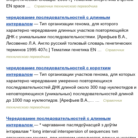
EN space …
Справочник технического переводчика
чередование последовательностей с длинным
интервалом
— Тип организации генома, для которого
характерно чередование длинных участков повторяющейся
ДНК с уникальными последовательностями. [Арефьев В.А.,
Лисовенко Л.А. Англо русский толковый словарь генетических
терминов 1995 407с.] Тематики генетика EN …
Справочник
технического переводчика
чередование последовательностей с коротким
интервалом
— Тип организации участков генома, для которых
характерно чередование умеренно повторяющихся
последовательностей ДНК длиной около 300 пар нуклеотидов и
неповторяющихся (уникальных) последовательностей длиной
до 1000 пар нуклеотидов. [Арефьев В.А.,… …
Справочник
технического переводчика
Чередование последовательностей с длинным
интервалом
— * чаргаванне паслядоўнасцей з доўгім
інтэрвалам * long interval interspersion of sequences тип
организации генома, при котором чередуются длинные участки