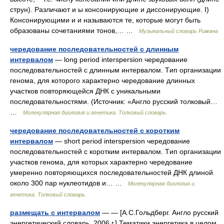
струн). Различают и ы консонирующие и диссонирующие. I)
Консонирующими и и называются те, которые могут быть
образованы сочетаниями тонов,… …
Музыкальный словарь Римана
чередование последовательностей с длинным
интервалом
— long period interspersion чередование
последовательностей с длинным интервалом. Tип организации
генома, для которого характерно чередование длинных
участков повторяющейся ДНК с уникальными
последовательностями. (Источник: «Англо русский толковый…
…
Молекулярная биология и генетика. Толковый словарь.
чередование последовательностей с коротким
интервалом
— short period interspersion чередование
последовательностей с коротким интервалом. Tип организации
участков генома, для которых характерно чередование
умеренно повторяющихся последовательностей ДНК длиной
около 300 пар нуклеотидов и… …
Молекулярная биология и
генетика. Толковый словарь.
размещать с интервалом
— — [А.С.Гольдберг. Англо русский
энергетический словарь. 2006 г.] Тематики энергетика в целом