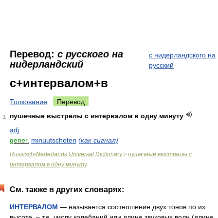
Перевод:
с русского на
с нидерландского на
нидерландский
русский
с+интервалом+в
Толкование
Перевод
пушечные выстрелы с интервалом в одну минуту
1
adj
gener.
minuutschoten
(как сигнал)
Russisch-Nederlands Universal Dictionary
пушечные выстрелы с
>
интервалом в одну минуту
См. также в других словарях:
ИНТЕРВАЛОМ
— называется соотношение двух тонов по их
высоте, – т.е. числу колебаний или длине звуковых волн (длине