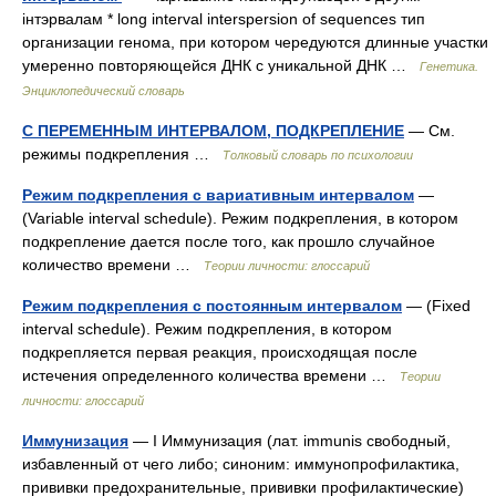
інтэрвалам * long interval interspersion of sequences тип
организации генома, при котором чередуются длинные участки
умеренно повторяющейся ДНК с уникальной ДНК …
Генетика.
Энциклопедический словарь
С ПЕРЕМЕННЫМ ИНТЕРВАЛОМ, ПОДКРЕПЛЕНИЕ
— См.
режимы подкрепления …
Толковый словарь по психологии
Режим подкрепления с вариативным интервалом
—
(Variable interval schedule). Режим подкрепления, в котором
подкрепление дается после того, как прошло случайное
количество времени …
Теории личности: глоссарий
Режим подкрепления с постоянным интервалом
— (Fixed
interval schedule). Режим подкрепления, в котором
подкрепляется первая реакция, происходящая после
истечения определенного количества времени …
Теории
личности: глоссарий
Иммунизация
— I Иммунизация (лат. immunis свободный,
избавленный от чего либо; синоним: иммунопрофилактика,
прививки предохранительные, прививки профилактические)