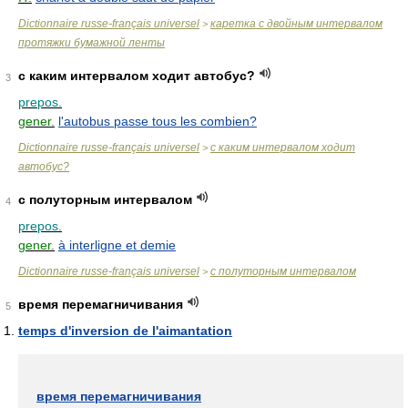
Dictionnaire russe-français universel
каретка с двойным интервалом
>
протяжки бумажной ленты
с каким интервалом ходит автобус?
3
prepos.
gener.
l'autobus passe tous les combien?
Dictionnaire russe-français universel
с каким интервалом ходит
>
автобус?
с полуторным интервалом
4
prepos.
gener.
à interligne et demie
Dictionnaire russe-français universel
с полуторным интервалом
>
время перемагничивания
5
temps d'inversion de l'aimantation
время перемагничивания