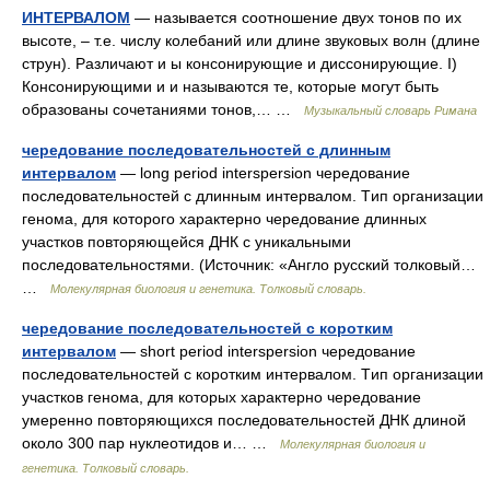
ИНТЕРВАЛОМ
— называется соотношение двух тонов по их
высоте, – т.е. числу колебаний или длине звуковых волн (длине
струн). Различают и ы консонирующие и диссонирующие. I)
Консонирующими и и называются те, которые могут быть
образованы сочетаниями тонов,… …
Музыкальный словарь Римана
чередование последовательностей с длинным
интервалом
— long period interspersion чередование
последовательностей с длинным интервалом. Tип организации
генома, для которого характерно чередование длинных
участков повторяющейся ДНК с уникальными
последовательностями. (Источник: «Англо русский толковый…
…
Молекулярная биология и генетика. Толковый словарь.
чередование последовательностей с коротким
интервалом
— short period interspersion чередование
последовательностей с коротким интервалом. Tип организации
участков генома, для которых характерно чередование
умеренно повторяющихся последовательностей ДНК длиной
около 300 пар нуклеотидов и… …
Молекулярная биология и
генетика. Толковый словарь.