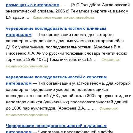
размещать с интервалом
— — [А.С.Гольдберг. Англо русский
энергетический словарь. 2006 г.] Тематики энергетика в целом
EN space …
Справочник технического переводчика
чередование последовательностей с длинным
интервалом
— Тип организации генома, для которого
характерно чередование длинных участков повторяющейся
ДНК с уникальными последовательностями. [Арефьев В.А.,
Лисовенко Л.А. Англо русский толковый словарь генетических
терминов 1995 407с.] Тематики генетика EN …
Справочник
технического переводчика
чередование последовательностей с коротким
интервалом
— Тип организации участков генома, для которых
характерно чередование умеренно повторяющихся
последовательностей ДНК длиной около 300 пар нуклеотидов и
неповторяющихся (уникальных) последовательностей длиной
до 1000 пар нуклеотидов. [Арефьев В.А.,… …
Справочник
технического переводчика
Чередование последовательностей с длинным
интервалом
— * чаргаванне паслядоўнасцей з доўгім