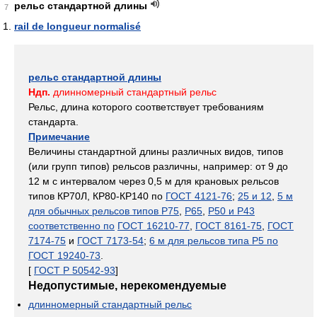
рельс стандартной длины
7
rail de longueur normalisé
рельс стандартной длины
Ндп.
длинномерный стандартный рельс
Рельс, длина которого соответствует требованиям
стандарта.
Примечание
Величины стандартной длины различных видов, типов
(или групп типов) рельсов различны, например: от 9 до
12 м с интервалом через 0,5 м для крановых рельсов
типов КР70Л, КР80-КР140 по
ГОСТ 4121-76
;
25 и 12
,
5 м
для обычных рельсов типов Р75
,
Р65
,
Р50 и Р43
соответственно по
ГОСТ 16210-77
,
ГОСТ 8161-75
,
ГОСТ
7174-75
и
ГОСТ 7173-54
;
6 м для рельсов типа Р5 по
ГОСТ 19240-73
.
[
ГОСТ Р 50542-93
]
Недопустимые, нерекомендуемые
длинномерный стандартный рельс