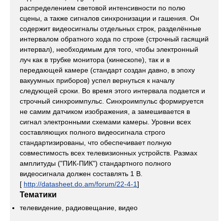
распределением световой интенсивности по полю
сцены, а также сигналов синхронизации и гашения. Он
содержит видеосигналы отдельных строк, разделённые
интервалом обратного хода по строке (строчный гасящий
интервал), необходимым для того, чтобы электронный
луч как в трубке монитора (кинескопе), так и в
передающей камере (стандарт создан давно, в эпоху
вакуумных приборов) успел вернуться к началу
следующей сроки. Во время этого интервала подается и
строчный синхроимпульс. Синхроимпульс формируется
не самим датчиком изображения, а замешивается в
сигнал электронными схемами камеры. Уровни всех
составляющих полного видеосигнала строго
стандартизированы, что обеспечивает полную
совместимость всех телевизионных устройств. Размах
амплитуды ("ПИК-ПИК") стандартного полного
видеосигнала должен составлять 1 В.
[
http://datasheet.do.am/forum/22-4-1
]
Тематики
телевидение, радиовещание, видео