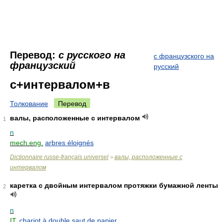
Перевод:
с русского на
с французского на
французский
русский
с+интервалом+в
Толкование
Перевод
валы, расположенные с интервалом
1
n
mech.eng.
arbres éloignés
Dictionnaire russe-français universel
валы, расположенные с
>
интервалом
каретка с двойным интервалом протяжки бумажной ленты
2
n
IT.
chariot à double saut de papier