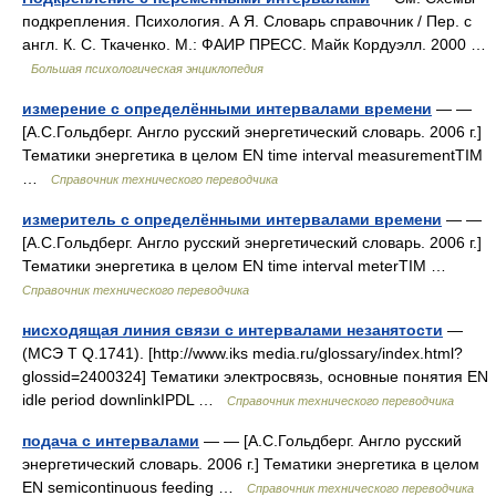
подкрепления. Психология. А Я. Словарь справочник / Пер. с
англ. К. С. Ткаченко. М.: ФАИР ПРЕСС. Майк Кордуэлл. 2000 …
Большая психологическая энциклопедия
измерение с определёнными интервалами времени
— —
[А.С.Гольдберг. Англо русский энергетический словарь. 2006 г.]
Тематики энергетика в целом EN time interval measurementTIM
…
Справочник технического переводчика
измеритель с определёнными интервалами времени
— —
[А.С.Гольдберг. Англо русский энергетический словарь. 2006 г.]
Тематики энергетика в целом EN time interval meterTIM …
Справочник технического переводчика
нисходящая линия связи с интервалами незанятости
—
(МСЭ Т Q.1741). [http://www.iks media.ru/glossary/index.html?
glossid=2400324] Тематики электросвязь, основные понятия EN
idle period downlinkIPDL …
Справочник технического переводчика
подача с интервалами
— — [А.С.Гольдберг. Англо русский
энергетический словарь. 2006 г.] Тематики энергетика в целом
EN semicontinuous feeding …
Справочник технического переводчика