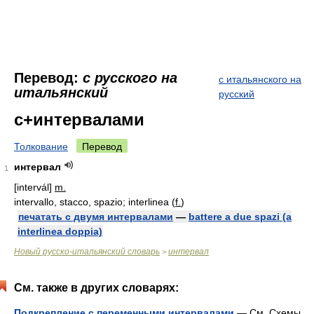
Перевод:
с русского на
с итальянского на
итальянский
русский
с+интервалами
Толкование
Перевод
интервал
1
[intervál]
m.
intervallo, stacco, spazio; interlinea (
f.
)
печатать с двумя интервалами
—
battere a due spazi (a
interlinea doppia)
Новый русско-итальянский словарь
интервал
>
См. также в других словарях:
Подкрепление с переменными интервалами
— См. Схемы