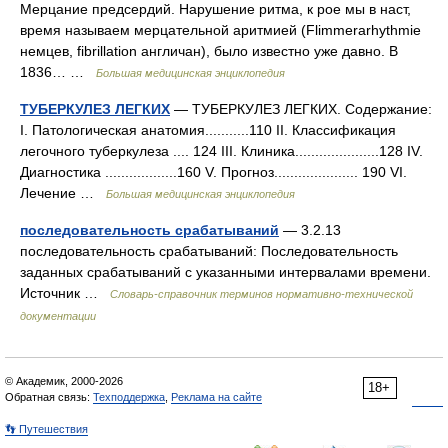
Мерцание предсердий. Нарушение ритма, к рое мы в наст,
время называем мерцательной аритмией (Flimmerarhythmie
немцев, fibrillation англичан), было известно уже давно. В
1836… …
Большая медицинская энциклопедия
ТУБЕРКУЛЕЗ ЛЕГКИХ
— ТУБЕРКУЛЕЗ ЛЕГКИХ. Содержание:
I. Патологическая анатомия...........110 II. Классификация
легочного туберкулеза .... 124 III. Клиника.....................128 IV.
Диагностика ..................160 V. Прогноз..................... 190 VІ.
Лечение …
Большая медицинская энциклопедия
последовательность срабатываний
— 3.2.13
последовательность срабатываний: Последовательность
заданных срабатываний с указанными интервалами времени.
Источник …
Словарь-справочник терминов нормативно-технической
документации
© Академик, 2000-2026
18+
Обратная связь:
Техподдержка
,
Реклама на сайте
👣 Путешествия