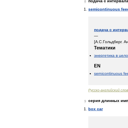
подача
с
интервал
8
semicontinuous
fee
подача
с
интерв
—
[
А
.
С
.
Гольдберг
.
А
Тематики
энергетика
в
цел
EN
semicontinuous
fe
Русско
-
английский
сло
серия
длинных
им
9
box
car