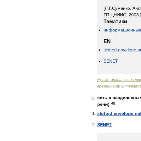
—
[
Л
.
Г
.
Суменко
.
Анг
ГП
ЦНИИС
,
2003
.
Тематики
информационны
EN
slotted
envelope
n
SENET
Русско
-
английский
сло
временными
интервал
сеть
с
разделенны
11
речи
)
slotted
envelope
ne
SENET