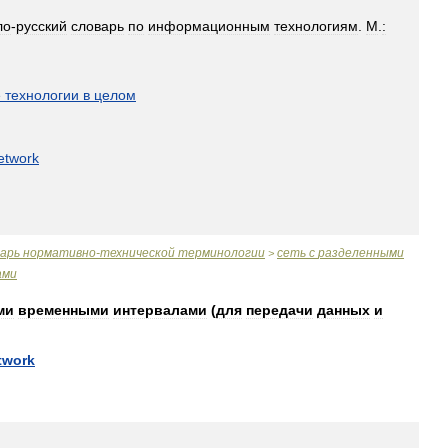
ло
-
русский
словарь
по
информационным
технологиям
.
М
.
:
]
е
технологии
в
целом
etwork
варь
нормативно
-
технической
терминологии
сеть
с
разделенными
>
ами
ми
временными
интервалами
(
для
передачи
данных
и
twork