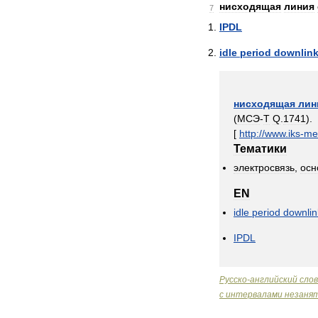
нисходящая
линия
7
IPDL
idle
period
downlin
нисходящая
лин
(
МСЭ
-
Т
Q
.
1741
).
[
http:
//
www
.
iks
-
me
Тематики
электросвязь
,
осн
EN
idle
period
downlin
IPDL
Русско
-
английский
сло
с
интервалами
незаня