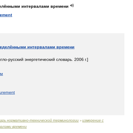
елёнными
интервалами
времени
ement
еделёнными
интервалами
времени
нгло
-
русский
энергетический
словарь
.
2006
г
.]
ом
urement
варь
нормативно
-
технической
терминологии
измерение
с
>
валами
времени