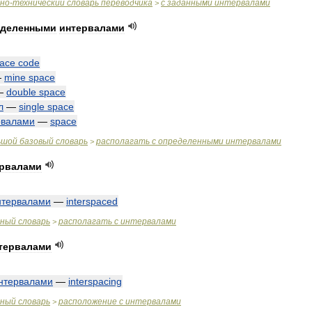
чно
-
технический
словарь
переводчика
с
заданными
интервалами
>
еделенными
интервалами
ace
code
—
mine
space
—
double
space
л
—
single
space
рвалами
—
space
ьшой
базовый
словарь
располагать
с
определенными
интервалами
>
ервалами
нтервалами
—
interspaced
чный
словарь
располагать
с
интервалами
>
тервалами
нтервалами
—
interspacing
чный
словарь
расположение
с
интервалами
>