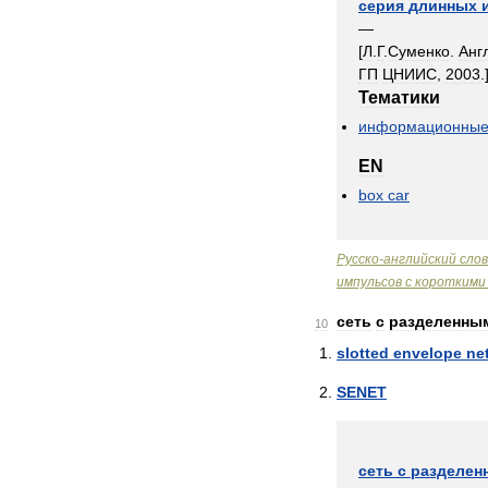
серия
длинных
—
[
Л
.
Г
.
Суменко
.
Анг
ГП
ЦНИИС
,
2003
.
Тематики
информационны
EN
box
car
Русско
-
английский
сло
импульсов
с
короткими
сеть
с
разделенны
10
slotted
envelope
ne
SENET
сеть
с
разделен