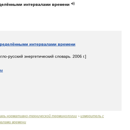
делёнными
интервалами
времени
ределёнными
интервалами
времени
нгло
-
русский
энергетический
словарь
.
2006
г
.]
ом
варь
нормативно
-
технической
терминологии
измеритель
с
>
валами
времени