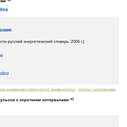
ами
ding
алами
нгло
-
русский
энергетический
словарь
.
2006
г
.]
ом
eding
варь
нормативно
-
технической
терминологии
подача
с
интервалами
>
пульсов
с
короткими
интервалами