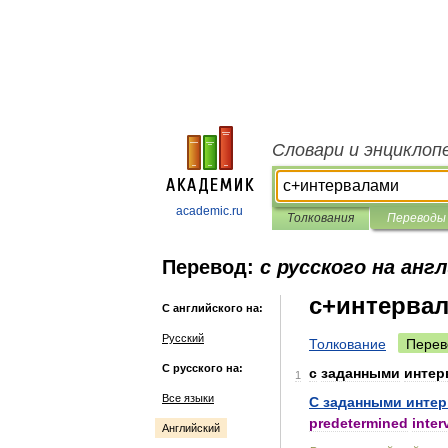
Словари и энциклоп
academic.ru
Толкования
Переводы
Перевод:
с русского на анг
с+интерва
С английского на:
Русский
Толкование
Перев
С русского на:
с
заданными
интер
1
Все языки
С
заданными
инте
predetermined
inter
Английский