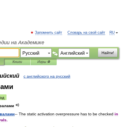
Запомнить сайт
Словарь на свой сайт
RU
едии на Академике
Найти!
Книги
Игры ⚽
лийский
с английского на русский
лами
од
валами
рвалами
--
The
static
activation
overpressure
has
to
be
checked
in
vals
.