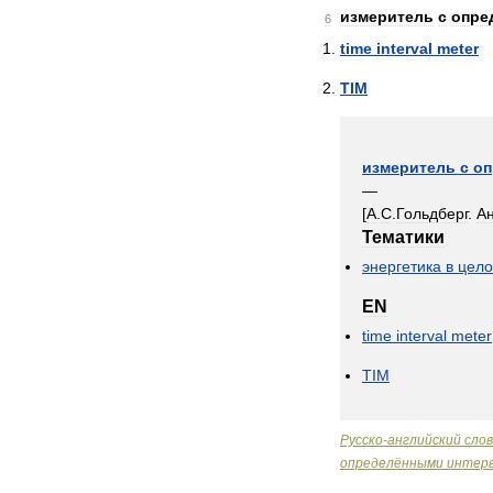
измеритель
с
опре
6
time
interval
meter
TIM
измеритель
с
оп
—
[
А
.
С
.
Гольдберг
.
А
Тематики
энергетика
в
цел
EN
time
interval
meter
TIM
Русско
-
английский
сло
определёнными
интер