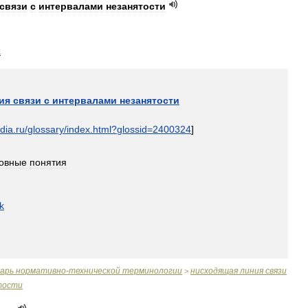
связи
с
интервалами
незанятости
k
ия
связи
с
интервалами
незанятости
dia
.
ru
/
glossary
/
index
.
html
?
glossid
=
2400324
]
овные
понятия
k
варь
нормативно
-
технической
терминологии
нисходящая
линия
связи
>
тости