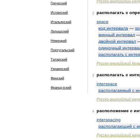
Русско
-
английский
нау
Греческий
располагать
с
опр
Испанский
2
space
Итальянский
код
интервала
—
sp
Латышский
минный
интервал
Немецкий
двойной
интервал
одиночный
интерва
Португальский
располагать
с
инте
Татарский
Русско
-
английский
бол
Украинский
располагать
с
инт
3
Финский
interspace
Французский
располагаемый
с
и
Русско
-
английский
нау
расположение
с
ин
4
interspacing
располагающий
с
и
Русско
-
английский
нау