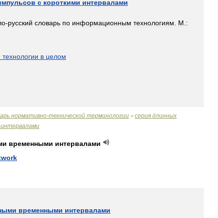
импульсов
с
короткими
интервалами
ло
-
русский
словарь
по
информационным
технологиям
.
М
.
:
]
е
технологии
в
целом
варь
нормативно
-
технической
терминологии
серия
длинных
>
интервалами
ми
временными
интервалами
twork
ными
временными
интервалами