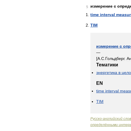
измерение
с
опред
5
time
interval
measur
TIM
измерение
с
опр
—
[
А
.
С
.
Гольдберг
.
А
Тематики
энергетика
в
цел
EN
time
interval
meas
TIM
Русско
-
английский
сло
определёнными
интер