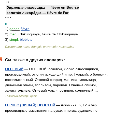
••
биржева́я лихора́дка — fièvre en Bourse
золота́я лихора́дка — fièvre de l'or
* * *
n
1)
gener.
fièvre
2)
med.
Chikungunya, fièvre de Chikungunya
3)
simpl.
bloblote
Dictionnaire russe-français universel
лихорадка
>
См. также в других словарях:
ОГНЕВЫЙ
— ОГНЕВЫЙ, огневой, к огню относящийся,
производимый, от огня исходящий и пр. | жаркий; о болезни,
воспалительный. Огневой снаряд, машина, мельница,
движимая огнем, топливом, паровая. Огневые спички,
зажигательные. Огневый жар, ·противоп. солнечный …
Толковый словарь Даля
ГЕРПЕС (ЛИШАЙ) ПРОСТОЙ
— Алюмина, 6, 12 и бвр
просовидные высыпания на руках и ногах, зудящие по