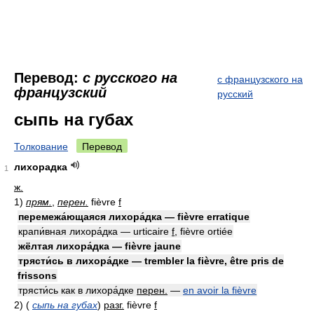
Перевод:
с русского на
с французского на
французский
русский
сыпь на губах
Толкование
Перевод
лихорадка
1
ж.
1)
прям.
,
перен.
fièvre
f
перемежа́ющаяся лихора́дка — fièvre erratique
крапи́вная лихора́дка — urticaire
f
, fièvre ortiée
жёлтая лихора́дка — fièvre jaune
трясти́сь в лихора́дке — trembler la fièvre, être pris de
frissons
трясти́сь как в лихора́дке
перен.
—
en avoir la fièvre
2)
(
сыпь на губах
)
разг.
fièvre
f