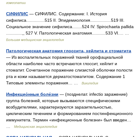
гомеопатии
СИФИЛИС
— СИФИЛИС. Содержание: I. История
сифилиса...............515 II. Эпидемиология.................519 III.
Социальное значение сифилиса........524 IV. Spirochaeta pallida
.............,, 527 V. Патологическая анатомия...........533 VІ.… …
Большая медицинская энциклопедия
Патологическая анатомия глоссита, хейлита и стоматита
— Из воспалительных поражений тканей орофациальной
области наиболее часто встречаются глоссит, хейлит и
стоматит. Сочетанное поражение слизистой оболочки полости
рта и кожи называется дерматостоматитом. Содержание 1
Типовые элементы поражения… …
Википедия
Инфекцио́нные боле́зни
— (позднелат. infectio заражение)
группа болезней, которые вызываются специфическими
возбудителями, характеризуются заразительностью,
циклическим течением и формированием постинфекционного
иммунитета. Термин «инфекционные болезни» был введен…
…
Медицинская энциклопедия