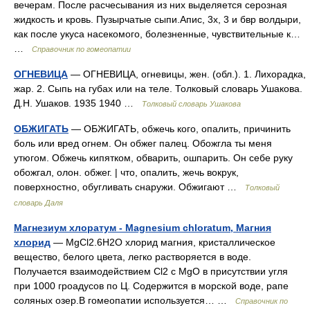
вечерам. После расчесывания из них выделяется серозная
жидкость и кровь. Пузырчатые сыпи.Апис, 3х, 3 и бвр волдыри,
как после укуса насекомого, болезненные, чувствительные к…
…
Справочник по гомеопатии
ОГНЕВИЦА
— ОГНЕВИЦА, огневицы, жен. (обл.). 1. Лихорадка,
жар. 2. Сыпь на губах или на теле. Толковый словарь Ушакова.
Д.Н. Ушаков. 1935 1940 …
Толковый словарь Ушакова
ОБЖИГАТЬ
— ОБЖИГАТЬ, обжечь кого, опалить, причинить
боль или вред огнем. Он обжег палец. Обожгла ты меня
утюгом. Обжечь кипятком, обварить, ошпарить. Он себе руку
обожгал, олон. обжег. | что, опалить, жечь вокрук,
поверхностно, обугливать снаружи. Обжигают …
Толковый
словарь Даля
Магнезиум хлоратум - Magnesium chloratum, Магния
хлорид
— MgCl2.6Н2О хлорид магния, кристаллическое
вещество, белого цвета, легко растворяется в воде.
Получается взаимодействием Cl2 c MgO в присутствии угля
при 1000 гроадусов по Ц. Содержится в морской воде, рапе
соляных озер.В гомеопатии используется… …
Справочник по