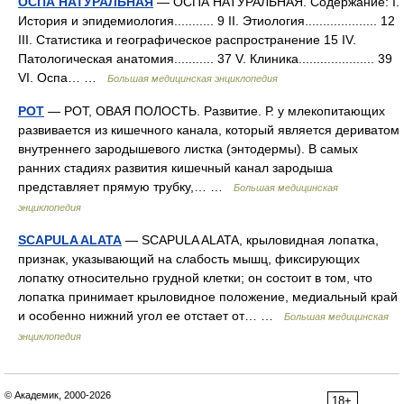
ОСПА НАТУРАЛЬНАЯ
— ОСПА НАТУРАЛЬНАЯ. Содержание: I.
История и эпидемиология........... 9 II. Этиология.................... 12
III. Статистика и географическое распространение 15 IV.
Патологическая анатомия........... 37 V. Клиника..................... 39
VІ. Оспа… …
Большая медицинская энциклопедия
РОТ
— РОТ, ОВАЯ ПОЛОСТЬ. Развитие. Р. у млекопитающих
развивается из кишечного канала, который является дериватом
внутреннего зародышевого листка (энтодермы). В самых
ранних стадиях развития кишечный канал зародыша
представляет прямую трубку,… …
Большая медицинская
энциклопедия
SCAPULA ALATA
— SCAPULA ALATA, крыловидная лопатка,
признак, указывающий на слабость мышц, фиксирующих
лопатку относительно грудной клетки; он состоит в том, что
лопатка принимает крыловидное положение, медиальный край
и особенно нижний угол ее отстает от… …
Большая медицинская
энциклопедия
© Академик, 2000-2026
18+