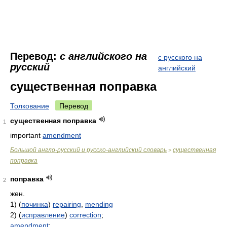
Перевод:
с английского на
с русского на
русский
английский
существенная поправка
Толкование
Перевод
существенная поправка
1
important
amendment
Большой англо-русский и русско-английский словарь
существенная
>
поправка
поправка
2
жен.
1) (
починка
)
repairing
,
mending
2) (
исправление
)
correction
;
amendment
;