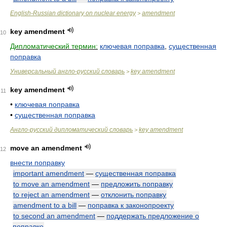
English-Russian dictionary on nuclear energy
amendment
>
key amendment
10
Дипломатический термин:
ключевая поправка
,
существенная
поправка
Универсальный англо-русский словарь
key amendment
>
key amendment
11
•
ключевая поправка
•
существенная поправка
Англо-русский дипломатический словарь
key amendment
>
move an amendment
12
внести поправку
important amendment
—
существенная поправка
to move an amendment
—
предложить поправку
to reject an amendment
—
отклонить поправку
amendment to a bill
—
поправка к законопроекту
to second an amendment
—
поддержать предложение о
поправке