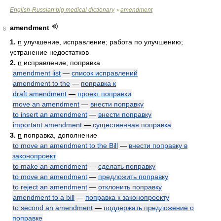
English-Russian big medical dictionary
amendment
>
amendment
8
1.
n
улучшение, исправление; работа по улучшению;
устранение недостатков
2.
n
исправление; поправка
amendment list
—
список исправлений
amendment to the
—
поправка к
draft amendment
—
проект поправки
move an amendment
—
внести поправку
to insert an amendment
—
внести поправку
important amendment
—
существенная поправка
3.
n
поправка, дополнение
to move an amendment to the Bill
—
внести поправку в
законопроект
to make an amendment
—
сделать поправку
to move an amendment
—
предложить поправку
to reject an amendment
—
отклонить поправку
amendment to a bill
—
поправка к законопроекту
to second an amendment
—
поддержать предложение о
поправке