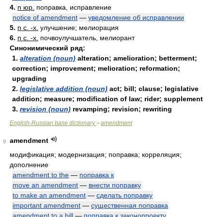
4.
n юр.
поправка, исправление
notice of amendment
—
уведомление об исправлении
5.
n с. -х.
улучшение; мелиорация
6.
n с. -х.
почвоулучшатель, мелиорант
Синонимический ряд:
1.
alteration (noun)
alteration; amelioration; betterment;
correction; improvement; melioration; reformation;
upgrading
2.
legislative addition (noun)
act; bill; clause; legislative
addition; measure; modification of law; rider; supplement
3.
revision (noun)
revamping; revision; rewriting
English-Russian base dictionary
amendment
>
amendment
9
модификация; модернизация; поправка; корреляция;
дополнение
amendment to the
—
поправка к
move an amendment
—
внести поправку
to make an amendment
—
сделать поправку
important amendment
—
существенная поправка
amendment to a bill
—
поправка к законопроекту