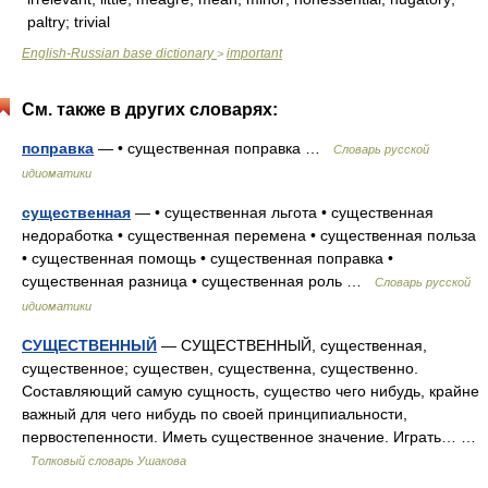
paltry; trivial
English-Russian base dictionary
important
>
См. также в других словарях:
поправка
— • существенная поправка …
Словарь русской
идиоматики
существенная
— • существенная льгота • существенная
недоработка • существенная перемена • существенная польза
• существенная помощь • существенная поправка •
существенная разница • существенная роль …
Словарь русской
идиоматики
СУЩЕСТВЕННЫЙ
— СУЩЕСТВЕННЫЙ, существенная,
существенное; существен, существенна, существенно.
Составляющий самую сущность, существо чего нибудь, крайне
важный для чего нибудь по своей принципиальности,
первостепенности. Иметь существенное значение. Играть… …
Толковый словарь Ушакова