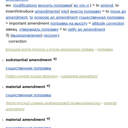
мн.
modifications
вносить поправки
(
во что-л
.) ≈ to
amend
, to
insert/introduce
amendments
(
into
)
внести поправку
≈ to
move an
amendment
,
to
propose an amendment
существенная поправка
≈ important amendment
поправка на высоту
≈
altitude correction
авиац.
утверждать поправку
≈ to
ratify an amendment
3) (
выздоровление
)
recovery
correction
Большой англо-русский и русско-английский словарь
поправка
>
substantial amendment
3
существенная поправка
Politics english-russian dictionary
substantial amendment
>
material amendment
4
существенная поправка
Англо-русский словарь нефтегазовой промышленности
material
>
amendment
material amendment
5
существенная поправка