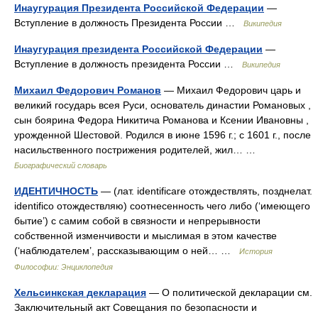
Инаугурация Президента Российской Федерации
—
Вступление в должность Президента России …
Википедия
Инаугурация президента Российской Федерации
—
Вступление в должность президента России …
Википедия
Михаил Федорович Романов
— Михаил Федорович царь и
великий государь всея Руси, основатель династии Романовых ,
сын боярина Федора Никитича Романова и Ксении Ивановны ,
урожденной Шестовой. Родился в июне 1596 г.; с 1601 г., после
насильственного пострижения родителей, жил… …
Биографический словарь
ИДЕНТИЧНОСТЬ
— (лат. identificare отождествлять, позднелат.
identifico отождествляю) соотнесенность чего либо (‘имеющего
бытие’) с самим собой в связности и непрерывности
собственной изменчивости и мыслимая в этом качестве
(‘наблюдателем’, рассказывающим о ней… …
История
Философии: Энциклопедия
Хельсинкская декларация
— О политической декларации см.
Заключительный акт Совещания по безопасности и