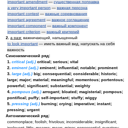
important amendment
—
существенная поправка
a very important person
—
важная персона
important contest
—
важные соревнования
important agreement
—
важное соглашение
important component
—
важный компонент
important criterion
—
важный критерий
2.
a разг.
важничающий, напыщенный
to look important
— иметь важный вид, напускать на себя
важность
Синонимический ряд:
1.
critical (adj.)
critical; serious; vital
2.
eminent (adj.)
eminent; influential; notable; prominent
3.
large (adj.)
big; consequential; considerable; historic;
large; major; material; meaningful; momentous; portentous;
powerful; significant; substantial; weighty
4.
pompous (adj.)
arrogant; bloated; magisterial; pompous;
pontifical; puffy; self-important; stuffy; wiggy
5.
pressing (adj.)
burning; crying; imperative; instant;
pressing; urgent
Антонимический ряд:
commonplace; foolish; frivolous; inconsiderable; insignificant;
irrelevant; little; meagre; mean; minor; nonessential; nugatory;