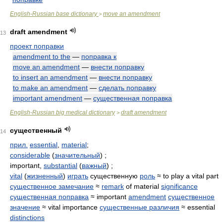
English-Russian base dictionary
move an amendment
>
draft amendment
13
проект поправки
amendment to the
—
поправка к
move an amendment
—
внести поправку
to insert an amendment
—
внести поправку
to make an amendment
—
сделать поправку
important amendment
—
существенная поправка
English-Russian big medical dictionary
draft amendment
>
существенный
14
прил.
essential
,
material
;
considerable
(
значительный
) ;
important,
substantial
(
важный
) ;
vital
(
жизненный
)
играть
существенную
роль
≈ to play a vital part
существенное замечание
≈
remark
of material
significance
существенная поправка
≈ important
amendment
существенное
значение
≈ vital importance
существенные различия
≈ essential
distinctions