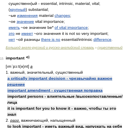
существенн|ый - essential, intrinsic, material, vital;
(
крупный
) substantial;
~ые
изменения
material
changes
;
~ое
значение
vital importance;
иметь
~oe значение be*
of vital importance
;
это
не
имеет
~ого значения it is not so very important;
нет
~ой разницы
there is no
essential/intrinsic
difference
.
Большой англо-русский и русско-английский словарь
существенный
>
important
15
[ımʹpɔ:t(ə)nt]
a
1. важный, значительный, существенный
a critically important decision - чрезвычайно важное
решение
important amendment - существенная поправка
important persons - влиятельные /высокопоставленные/
лица
it is important for you to know it - важно, чтобы ты это
знал
2.
разг.
важничающий, напыщенный
to look important - иметь важный вид, напускать на себя