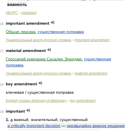
важность
НБАРС
important
>
important amendment
16
Общая лексика:
существенная поправка
Универсальный англо-русский словарь
important amendment
>
material amendment
17
Глоссарий компании Сахалин Энерджи:
существенная
поправка
Универсальный англо-русский словарь
material amendment
>
key amendment
18
ключевая / существенная поправка
English-russian dctionary of diplomacy
key amendment
>
important
19
1.
a
важный, значительный, существенный
a critically important decision
—
чрезвычайно важное решение