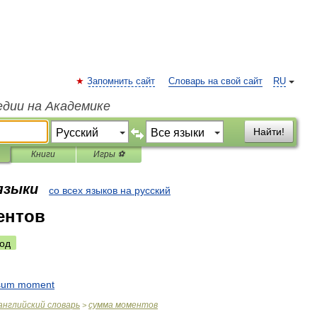
Запомнить сайт
Словарь на свой сайт
RU
едии на Академике
Найти!
Книги
Игры ⚽
 языки
со всех языков на русский
ентов
од
sum
moment
английский
словарь
сумма
моментов
>