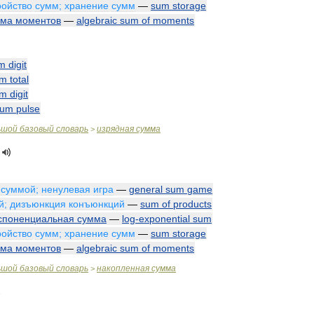
ройство
сумм
;
хранение
сумм
—
sum
storage
мма
моментов
—
algebraic
sum
of
moments
m
digit
um
total
um
digit
sum
pulse
ьшой
базовый
словарь
изрядная
сумма
>
суммой
;
ненулевая
игра
—
general
sum
game
й
;
дизъюнкция
конъюнкций
—
sum
of
products
споненциальная
сумма
—
log
-
exponential
sum
ройство
сумм
;
хранение
сумм
—
sum
storage
мма
моментов
—
algebraic
sum
of
moments
ьшой
базовый
словарь
накопленная
сумма
>