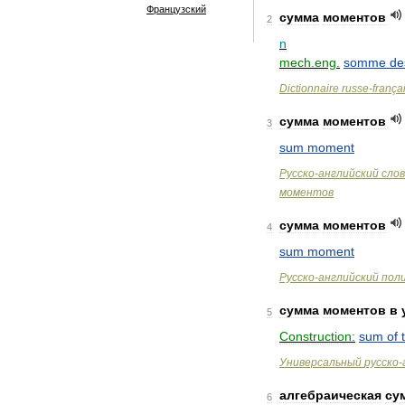
Французский
сумма
моментов
2
n
mech
.
eng
.
somme
de
Dictionnaire
russe
-
frança
сумма
моментов
3
sum
moment
Русско
-
английский
сло
моментов
сумма
моментов
4
sum
moment
Русско
-
английский
пол
сумма
моментов
в
5
Construction:
sum
of
Универсальный
русско
-
алгебраическая
су
6