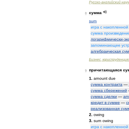
Русско
-
английский
нау
сумма
8
sum
игра
с
накопленной
сумма
произведени
логарифмически
-
эк
запоминающее
уст
алгебраическая
су
Бизнес
,
юриспруденция
причитающаяся
су
9
1
.
amount
due
сумма
контракта
—
сумма
сбережений
сумма
сделки
—
am
кредит
в
сумме
—
c
реализованная
сум
2
.
owing
3
.
sum
owing
игра
с
накопленной