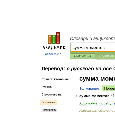
Словари и энциклоп
academic.ru
Толкования
Переводы
Перевод:
с русского на все
сумма мом
Со всех языков на:
Русский
Толкование
Перев
С русского на:
сумма
моментов
1
Все языки
Automobile
industry:
Английский
Универсальный
русско
-