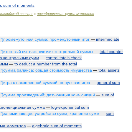
ic
sum
of
moments
английский
словарь
алгебраическая
сумма
моментов
>
n
"]
промежуточная
сумма
;
промежуточный
итог
—
intermediate
n
"]
итоговый
счетчик
;
счетчик
контрольной
суммы
—
total
counter
ю
контрольных
сумм
—
control
totals
check
уммы
—
to
deduct
a
number
from
the
total
n
"]
сумма
баланса
;
общая
стоимость
имущества
—
total
assets
n
"]
игра
с
накопленной
суммой
;
ненулевая
игра
—
general
sum
n
"]
сумма
произведений
;
дизъюнкция
конъюнкций
—
sum
of
споненциальная
сумма
—
log
-
exponential
sum
n
"]
запоминающее
устройство
сумм
;
хранение
сумм
—
sum
мма
моментов
—
algebraic
sum
of
moments