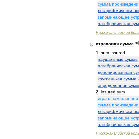
сумма
произведени
логарифмически
-
эк
запоминающее
уст
алгебраическая
су
Русско
-
английский
бол
страховая
сумма
10
1
.
sum
insured
паушальные
суммы
алгебраическая
су
депонированная
су
кругленькая
сумма
определенная
сум
2
.
insured
sum
игра
с
накопленной
сумма
произведени
логарифмически
-
эк
запоминающее
уст
алгебраическая
су
Русско
-
английский
бол