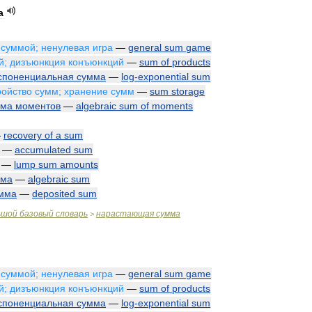
а
суммой
;
ненулевая
игра
—
general
sum
game
й
;
дизъюнкция
конъюнкций
—
sum
of
products
споненциальная
сумма
—
log
-
exponential
sum
ройство
сумм
;
хранение
сумм
—
sum
storage
мма
моментов
—
algebraic
sum
of
moments
—
recovery
of
a
sum
—
accumulated
sum
—
lump
sum
amounts
мма
—
algebraic
sum
мма
—
deposited
sum
ьшой
базовый
словарь
нарастающая
сумма
>
суммой
;
ненулевая
игра
—
general
sum
game
й
;
дизъюнкция
конъюнкций
—
sum
of
products
споненциальная
сумма
—
log
-
exponential
sum