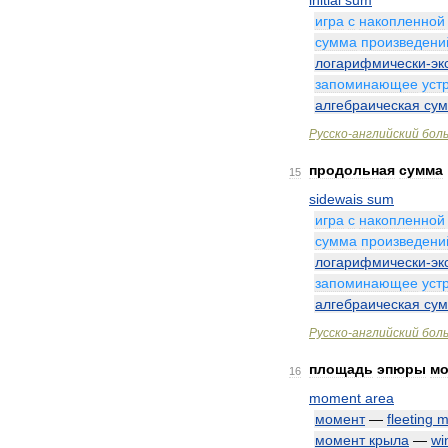
initial
sum
игра
с
накопленной
сумма
произведени
логарифмически
-
эк
запоминающее
уст
алгебраическая
су
Русско
-
английский
бол
продольная
сумма
15
sidewais
sum
игра
с
накопленной
сумма
произведени
логарифмически
-
эк
запоминающее
уст
алгебраическая
су
Русско
-
английский
бол
площадь
эпюры
мо
16
moment
area
момент
—
fleeting
m
момент
крыла
—
wi