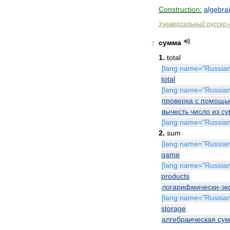
Construction:
algebra
Универсальный
русско
-
сумма
7
1
.
total
[
lang
name
="
Russia
total
[
lang
name
="
Russia
проверка
с
помощь
вычесть
число
из
с
[
lang
name
="
Russia
2
.
sum
[
lang
name
="
Russia
game
[
lang
name
="
Russia
products
логарифмически
-
эк
[
lang
name
="
Russia
storage
алгебраическая
су