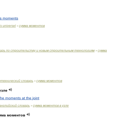
s
moments
is
universel
сумма
моментов
>
варь
по
строительству
и
новым
строительным
технологиям
сумма
>
итехнический
словарь
сумма
моментов
>
узле
the
moments
at
the
joint
английский
словарь
сумма
моментов
в
узле
>
мма
моментов