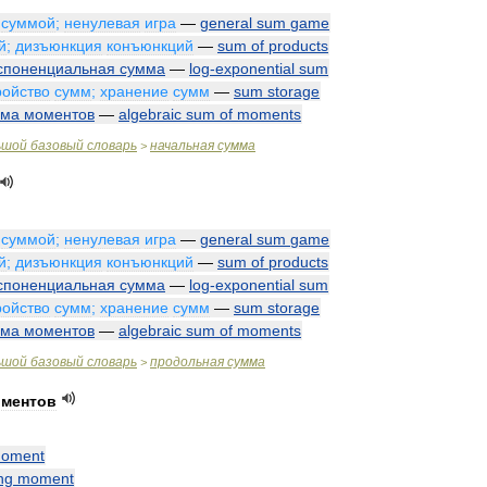
суммой
;
ненулевая
игра
—
general
sum
game
й
;
дизъюнкция
конъюнкций
—
sum
of
products
споненциальная
сумма
—
log
-
exponential
sum
ройство
сумм
;
хранение
сумм
—
sum
storage
мма
моментов
—
algebraic
sum
of
moments
ьшой
базовый
словарь
начальная
сумма
>
суммой
;
ненулевая
игра
—
general
sum
game
й
;
дизъюнкция
конъюнкций
—
sum
of
products
споненциальная
сумма
—
log
-
exponential
sum
ройство
сумм
;
хранение
сумм
—
sum
storage
мма
моментов
—
algebraic
sum
of
moments
ьшой
базовый
словарь
продольная
сумма
>
ментов
oment
ng
moment