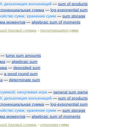
й
;
дизъюнкция
конъюнкций
—
sum
of
products
споненциальная
сумма
—
log
-
exponential
sum
ройство
сумм
;
хранение
сумм
—
sum
storage
мма
моментов
—
algebraic
sum
of
moments
ьшой
базовый
словарь
причитающаяся
сумма
>
—
lump
sum
amounts
мма
—
algebraic
sum
мма
—
deposited
sum
—
a
good
round
sum
ма
—
determinate
sum
суммой
;
ненулевая
игра
—
general
sum
game
й
;
дизъюнкция
конъюнкций
—
sum
of
products
споненциальная
сумма
—
log
-
exponential
sum
ройство
сумм
;
хранение
сумм
—
sum
storage
мма
моментов
—
algebraic
sum
of
moments
ьшой
базовый
словарь
страховая
сумма
>