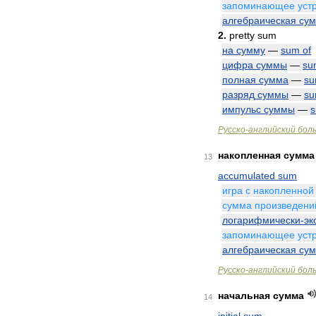
запоминающее
уст
алгебраическая
су
2
.
pretty
sum
на
сумму
—
sum
of
цифра
суммы
—
su
полная
сумма
—
s
разряд
суммы
—
s
импульс
суммы
—
Русско
-
английский
бол
накопленная
сумма
13
accumulated
sum
игра
с
накопленной
сумма
произведени
логарифмически
-
эк
запоминающее
уст
алгебраическая
су
Русско
-
английский
бол
начальная
сумма
14