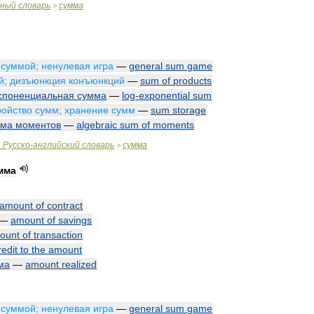
чный
словарь
сумма
>
суммой
;
ненулевая
игра
—
general
sum
game
й
;
дизъюнкция
конъюнкций
—
sum
of
products
споненциальная
сумма
—
log
-
exponential
sum
ройство
сумм
;
хранение
сумм
—
sum
storage
мма
моментов
—
algebraic
sum
of
moments
.
Русско
-
английский
словарь
сумма
>
мма
amount
of
contract
—
amount
of
savings
ount
of
transaction
redit
to
the
amount
ма
—
amount
realized
суммой
;
ненулевая
игра
—
general
sum
game