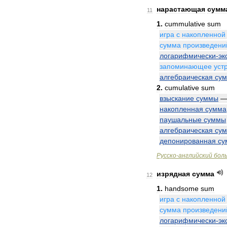
нарастающая
сумм
11
1
.
cummulative
sum
игра
с
накопленной
сумма
произведени
логарифмически
-
эк
запоминающее
уст
алгебраическая
су
2
.
cumulative
sum
взыскание
суммы
накопленная
сумма
паушальные
суммы
алгебраическая
су
депонированная
су
Русско
-
английский
бол
изрядная
сумма
12
1
.
handsome
sum
игра
с
накопленной
сумма
произведени
логарифмически
-
эк