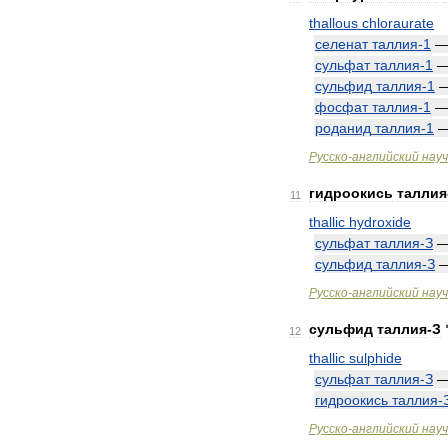
thallous
chloraurate
селенат
таллия
-
1
сульфат
таллия
-
1
сульфид
таллия
-
1
фосфат
таллия
-
1
роданид
таллия
-
1
Русско
-
английский
нау
гидроокись
таллия
11
thallic
hydroxide
сульфат
таллия
-
З
сульфид
таллия
-
З
Русско
-
английский
нау
сульфид
таллия
-
З
12
thallic
sulphide
сульфат
таллия
-
З
гидроокись
таллия
-
Русско
-
английский
нау