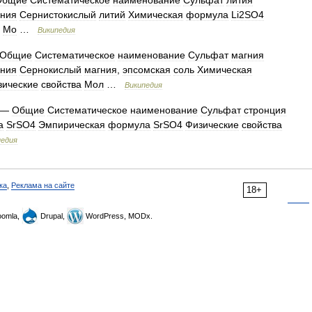
Общие
Систематическое
наименование
Сульфат
лития
ания
Сернистокислый
литий
Химическая
формула
Li2SO4
Мо
…
Википедия
Общие
Систематическое
наименование
Сульфат
магния
ания
Сернокислый
магния
,
эпсомская
соль
Химическая
зические
свойства
Мол
…
Википедия
—
Общие
Систематическое
наименование
Сульфат
стронция
а
SrSO4
Эмпирическая
формула
SrSO4
Физические
свойства
педия
ка
,
Реклама на сайте
18+
omla,
Drupal,
WordPress, MODx.