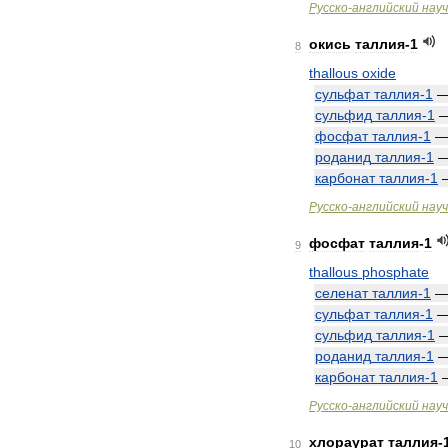
Русско
-
английский
нау
окись
таллия
-
1
8
thallous
oxide
сульфат
таллия
-
1
сульфид
таллия
-
1
фосфат
таллия
-
1
роданид
таллия
-
1
карбонат
таллия
-
1
Русско
-
английский
нау
фосфат
таллия
-
1
9
thallous
phosphate
селенат
таллия
-
1
сульфат
таллия
-
1
сульфид
таллия
-
1
роданид
таллия
-
1
карбонат
таллия
-
1
Русско
-
английский
нау
хлораурат
таллия
-
10