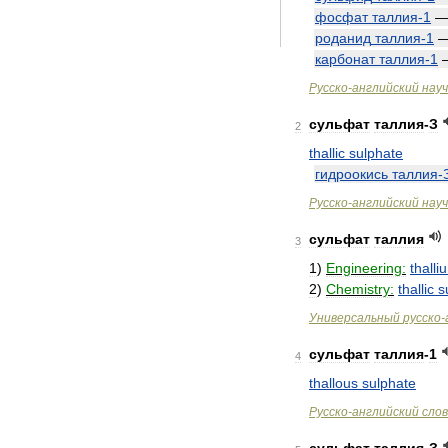
фосфат
таллия
-
1
роданид
таллия
-
1
карбонат
таллия
-
1
Русско
-
английский
нау
сульфат
таллия
-
З
2
thallic
sulphate
гидроокись
таллия
-
Русско
-
английский
нау
сульфат
таллия
3
1
)
Engineering:
thalli
2
)
Chemistry:
thallic
s
Универсальный
русско
-
сульфат
таллия
-
1
4
thallous
sulphate
Русско
-
английский
сло