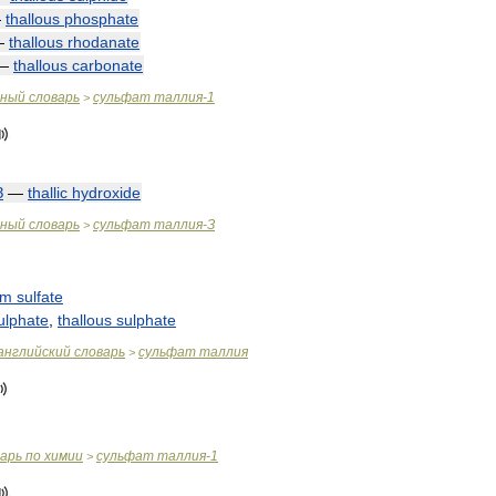
—
thallous
phosphate
—
thallous
rhodanate
—
thallous
carbonate
чный
словарь
сульфат
таллия
-
1
>
З
—
thallic
hydroxide
чный
словарь
сульфат
таллия
-
З
>
um
sulfate
ulphate
,
thallous
sulphate
английский
словарь
сульфат
таллия
>
варь
по
химии
сульфат
таллия
-
1
>