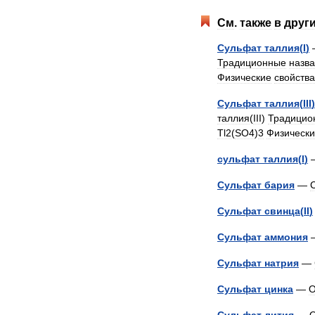
См
.
также
в
друг
Сульфат
таллия
(
I
)
Традиционные
назв
Физические
свойства
Сульфат
таллия
(
III
)
таллия
(
III
)
Традицио
Tl2
(
SO4
)
3
Физическ
сульфат
таллия
(
I
)
Сульфат
бария
—
Сульфат
свинца
(
II
)
Сульфат
аммония
Сульфат
натрия
—
Сульфат
цинка
—