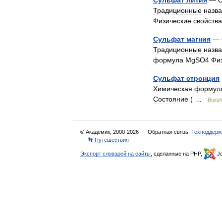
Сульфат
лития
—
Традиционные
назв
Физические
свойства
Сульфат
магния
—
Традиционные
назв
формула
MgSO4
Фи
Сульфат
стронция
Химическая
формул
Состояние
( …
Вики
© Академик, 2000-2026
Обратная связь:
Техподдерж
👣 Путешествия
Экспорт словарей на сайты
, сделанные на PHP,
Jo