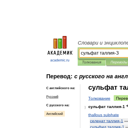
Словари и энциклоп
academic.ru
Толкования
Переводы
Перевод:
с русского на анг
сульфат та
С английского на:
Русский
Толкование
Перев
С русского на:
сульфат
таллия
-
1
1
Английский
thallous
sulphate
селенат
таллия
-
1
сульфид
таллия
-
1