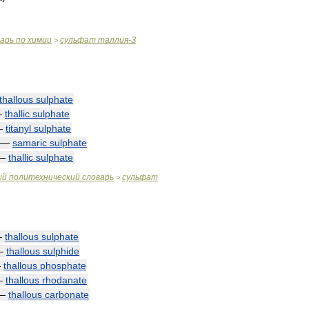
варь
по
химии
сульфат
таллия
-
З
>
thallous
sulphate
—
thallic
sulphate
—
titanyl
sulphate
—
samaric
sulphate
—
thallic
sulphate
ый
политехнический
словарь
сульфат
>
—
thallous
sulphate
—
thallous
sulphide
—
thallous
phosphate
—
thallous
rhodanate
—
thallous
carbonate