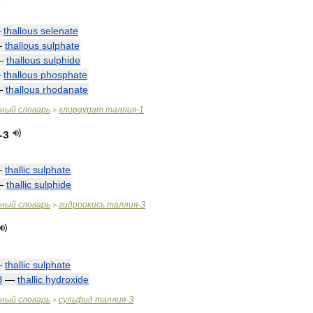
—
thallous
selenate
—
thallous
sulphate
—
thallous
sulphide
—
thallous
phosphate
—
thallous
rhodanate
чный
словарь
хлораурат
таллия
-
1
>
-
З
—
thallic
sulphate
—
thallic
sulphide
чный
словарь
гидроокись
таллия
-
З
>
—
thallic
sulphate
З
—
thallic
hydroxide
чный
словарь
сульфид
таллия
-
З
>