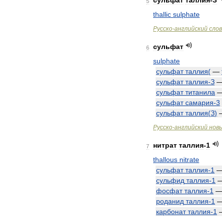
сульфат
таллия
-
З
5
thallic
sulphate
Русско
-
английский
сло
сульфат
6
sulphate
сульфат
таллия
(
—
сульфат
таллия
-
З
сульфат
титанила
сульфат
самария
-
3
сульфат
таллия
(
З
)
Русско
-
английский
нов
нитрат
таллия
-
1
7
thallous
nitrate
сульфат
таллия
-
1
сульфид
таллия
-
1
фосфат
таллия
-
1
роданид
таллия
-
1
карбонат
таллия
-
1