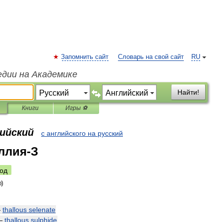
Запомнить сайт
Словарь на свой сайт
RU
едии на Академике
Найти!
Книги
Игры ⚽
лийский
с английского на русский
ллия-З
од
—
thallous
selenate
—
thallous
sulphide