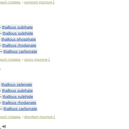
чный
словарь
нитрат
таллия
-
1
>
—
thallous
sulphate
—
thallous
sulphide
—
thallous
phosphate
—
thallous
rhodanate
—
thallous
carbonate
чный
словарь
окись
таллия
-
1
>
—
thallous
selenate
—
thallous
sulphate
—
thallous
sulphide
—
thallous
rhodanate
—
thallous
carbonate
чный
словарь
фосфат
таллия
-
1
>
1