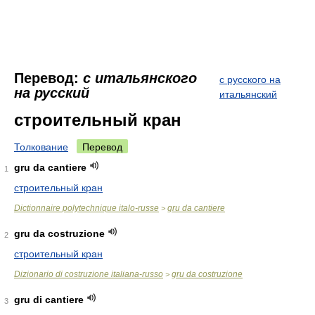
Перевод:
с итальянского
с русского на
на русский
итальянский
строительный кран
Толкование
Перевод
gru da cantiere
1
строительный кран
Dictionnaire polytechnique italo-russe
gru da cantiere
>
gru da costruzione
2
строительный кран
Dizionario di costruzione italiana-russo
gru da costruzione
>
gru di cantiere
3