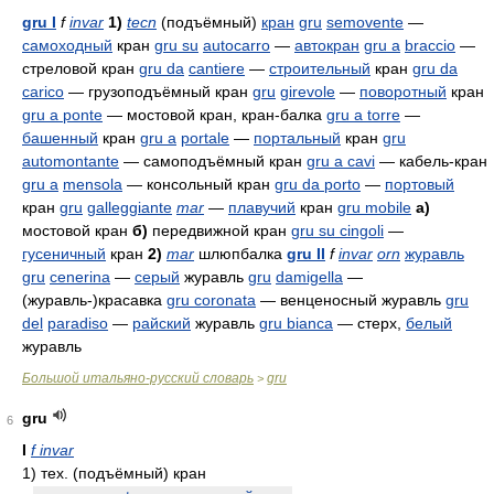
gru I
f
invar
1)
tecn
(подъёмный)
кран
gru
semovente
—
самоходный
кран
gru su
autocarro
—
автокран
gru a
braccio
—
стреловой кран
gru da
cantiere
—
строительный
кран
gru da
carico
— грузоподъёмный кран
gru
girevole
—
поворотный
кран
gru a ponte
— мостовой кран, кран-балка
gru a torre
—
башенный
кран
gru a
portale
—
портальный
кран
gru
automontante
— самоподъёмный кран
gru a cavi
— кабель-кран
gru a
mensola
— консольный кран
gru da porto
—
портовый
кран
gru
galleggiante
mar
—
плавучий
кран
gru mobile
а)
мостовой кран
б)
передвижной кран
gru su cingoli
—
гусеничный
кран
2)
mar
шлюпбалка
gru II
f
invar
orn
журавль
gru
cenerina
—
серый
журавль
gru
damigella
—
(журавль-)красавка
gru coronata
— венценосный журавль
gru
del
paradiso
—
райский
журавль
gru bianca
— стерх,
белый
журавль
Большой итальяно-русский словарь
gru
>
gru
6
I
f invar
1)
тех. (подъёмный) кран