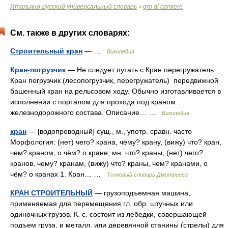
Итальяно-русский универсальный словарь
gru di cantiere
>
См. также в других словарях:
Строительный кран
— …
Википедия
Кран-погрузчик
— Не следует путать с Кран перегружатель.
Кран погрузчик (лесопогрузчик, перегружатель) передвижной
башенный кран на рельсовом ходу. Обычно изготавливается в
исполнении с порталом для прохода под краном
железнодорожного состава. Описание… …
Википедия
кран
— [водопроводный] сущ., м., употр. сравн. часто
Морфология: (нет) чего? крана, чему? крану, (вижу) что? кран,
чем? краном, о чём? о кране; мн. что? краны, (нет) чего?
кранов, чему? кранам, (вижу) что? краны, чем? кранами, о
чём? о кранах 1. Кран… …
Толковый словарь Дмитриева
КРАН СТРОИТЕЛЬНЫЙ
— грузоподъемная машина,
применяемая для перемещения гл. обр. штучных или
одиночных грузов. К. с. состоит из лебедки, совершающей
подъем груза, и металл. или деревянной станины (стрелы) для