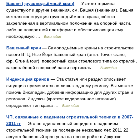
Башня (грузоподъёмный кран)
— У этого термина
существуют и другие значения, см. Башня (значения). Башня
металлоконструкция грузоподъёмного крана, жёстко
закреплённая в вертикальном положении на опорной части,
либо на поворотной платформе и обеспечивающая ему
необходимую …
Википедия
Башенный кран
— Самоподъёмные краны на строительстве
нового ВТЦ, Нью Йорк Башенный кран (англ. Tower crane,
фр. Grue à tour) поворотный кран стрелового типа со стрелой,
закреплённой в верхней части вертикаль …
Википедия
Индексация кранов
— Эта статья или раздел описывает
ситуацию применительно лишь к одному региону. Вы можете
помочь Википедии, добавив информацию для других стран и
регионов. Индексы (краткое кодированное название)
определяют тип крана …
Википедия
ЧП, связанные с падением строительной техники в 2007-
2011 гг
— Это не единственный инцидент с падением
строительной техники за последние несколько лет. 2011 22
августа башенный кран упал на новостройке в Иркутске.