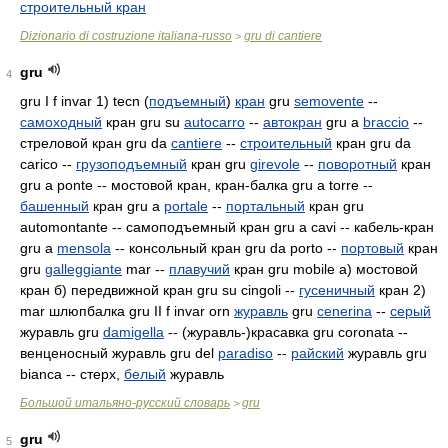
строительный кран
Dizionario di costruzione italiana-russo
gru di cantiere
>
gru
4
gru I f invar 1) tecn (
подъемный
)
кран
gru
semovente
--
самоходный
кран gru su
autocarro
--
автокран
gru a
braccio
--
стреловой кран gru da
cantiere
--
строительный
кран gru da
carico --
грузоподъемный
кран gru
girevole
--
поворотный
кран
gru a ponte -- мостовой кран, кран-балка gru a torre --
башенный
кран gru a
portale
--
портальный
кран gru
automontante -- самоподъемный кран gru a cavi -- кабель-кран
gru a
mensola
-- консольный кран gru da porto --
портовый
кран
gru
galleggiante
mar --
плавучий
кран gru mobile а) мостовой
кран б) передвижной кран gru su cingoli --
гусеничный
кран 2)
mar шлюпбалка gru II f invar orn
журавль
gru
cenerina
--
серый
журавль gru
damigella
-- (журавль-)красавка gru coronata
--
венценосный журавль gru del
paradiso
--
райский
журавль gru
bianca -- стерх,
белый
журавль
Большой итальяно-русский словарь
gru
>
gru
5