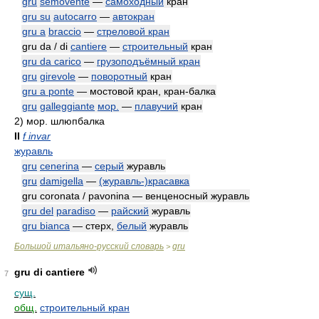
gru
semovente
—
самоходный
кран
gru su
autocarro
—
автокран
gru a
braccio
—
стреловой кран
gru da / di
cantiere
—
строительный
кран
gru da carico
—
грузоподъёмный кран
gru
girevole
—
поворотный
кран
gru a ponte
— мостовой кран, кран-балка
gru
galleggiante
мор.
—
плавучий
кран
2)
мор. шлюпбалка
II
f invar
журавль
gru
cenerina
—
серый
журавль
gru
damigella
—
(журавль-)красавка
gru coronata / pavonina — венценосный журавль
gru del
paradiso
—
райский
журавль
gru bianca
— стерх,
белый
журавль
Большой итальяно-русский словарь
gru
>
gru di cantiere
7
сущ.
общ.
строительный кран