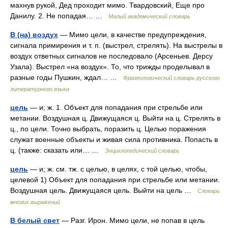
махнув рукой, Дед проходит мимо. Твардовский, Еще про
Данилу. 2. Не попадая… …
Малый академический словарь
В (на) воздух
— Мимо цели, в качестве предупреждения,
сигнала примирения и т. п. (выстрел, стрелять). На выстрелы в
воздух ответных сигналов не последовало (Арсеньев. Дерсу
Узала). Выстрел «на воздух». То, что трижды проделывал в
разные годы Пушкин, ждал… …
Фразеологический словарь русского
литературного языка
цель
— и; ж. 1. Объект для попадания при стрельбе или
метании. Воздушная ц. Движущаяся ц. Выйти на ц. Стрелять в
ц., по цели. Точно выбрать, поразить ц. Целью поражения
служат военные объекты и живая сила противника. Попасть в
ц. (также: сказать или… …
Энциклопедический словарь
цель
— и; ж. см. тж. с целью, в целях, с той целью, чтобы,
целевой 1) Объект для попадания при стрельбе или метании.
Воздушная цель. Движущаяся цель. Выйти на цель …
Словарь
многих выражений
В белый свет
— Разг. Ирон. Мимо цели, не попав в цель