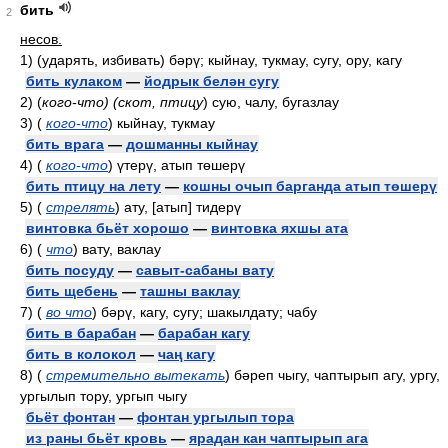
бить
2
несов.
1)
(ударять, избивать) бәрү; кыйнау, тукмау, сугу, ору, кагу
бить кулаком
—
йодрык белән сугу
2)
(
кого-что) (скот, птицу
)
сую, чалу, бугазлау
3)
(
кого-что
)
кыйнау, тукмау
бить врага
—
дошманны кыйнау
4)
(
кого-что
)
үтерү, атып төшерү
бить птицу на лету
—
кошны очып барганда атып төшерү
5)
(
стрелять
)
ату, [атып] тидерү
винтовка бьёт хорошо
—
винтовка яхшы ата
6)
(
что
)
вату, ваклау
бить посуду
—
савыт-сабаны вату
бить щебень
—
ташны ваклау
7)
(
во что
)
бәрү, кагу, сугу; шакылдату; чабу
бить в барабан
—
барабан кагу
бить в колокол
—
чаң кагу
8)
(
стремительно вытекать
)
бәреп чыгу, чаптырып агу, ургу,
ургылып тору, ургып чыгу
бьёт фонтан
—
фонтан ургылып тора
из раны бьёт кровь
—
ярадан кан чаптырып ага