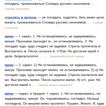
попадать, промахиваться Словарь русских синонимов …
Словарь синонимов
стрелять в молоко
— не попадать, пуделять, бить мимо цели,
мазать, промахиваться Словарь русских синонимов …
Словарь
синонимов
мимо
— I. нареч. 1. Не останавливаясь, не задерживаясь,
минуя. Прохожие проходят м., не останавливаясь. 2. Не
попадая туда, куда следует, не задевая. Стрела пролетела м.
Выстрелить м. Песок сыпался м. // Разг. Не достигая какой л.
цели, безрезультатно.… …
Энциклопедический словарь
мимо
— 1. нареч. 1) Не останавливаясь, не задерживаясь,
минуя. Прохожие проходят ми/мо, не останавливаясь. 2) а) Не
попадая туда, куда следует, не задевая. Стрела пролетела ми/
мо. Выстрелить ми/мо. Песок сыпался ми/мо. б) отт.; разг. Не
достигая какой л …
Словарь многих выражений
ми́мо
— нареч. и предлог. I. нареч. 1. Не останавливаясь, не
задерживаясь, минуя. Он, поравнявшись, поглядел, Наташа
поглядела, Он вихрем мимо пролетел. Пушкин, Жених. И, едва