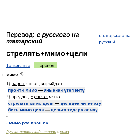
Перевод:
с русского на
с татарского на
татарский
русский
стрелять+мимо+цели
Толкование
Перевод
мимо
1
1)
нареч.
яннан, кырыйдан
пройти мимо
—
яныннан үтеп китү
2)
предлог;
с род. п.
читкә
стрелять мимо цели
—
цельдән читкә ату
бить мимо цели
—
цельгә тидерә алмау
•
-
мимо рта прошло
Русско-татарский словарь
мимо
>