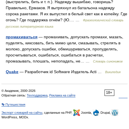
(выстрелить, бить и т. п.). Надежду вышибаю, говоришь?
Правильно, Ермаков. Я вытряхнул из батальона надежду
сорока ракетами. Я их выпустил в белый свет как в копейку. Где
огонь? Где поддержка огнём? (Ю.… …
Фразеологический словарь
русского литературного языка
промахиваться
— промахивать, допускать промахи, мазать,
пуделять, киксовать, бить мимо цели, смазывать, стрелять в
молоко, допускать ошибки, обмишуриваться, пропуделять,
просчитываться, ошибаться, ошибаться в расчетах,
промазывать, плошать, непопадать, не… …
Словарь синонимов
Quake
— Разработчик id Software Издатель Acti …
Википедия
© Академик, 2000-2026
18+
Обратная связь:
Техподдержка
,
Реклама на сайте
👣 Путешествия
Экспорт словарей на сайты
, сделанные на PHP,
Joomla,
Drupal,
WordPress, MODx.