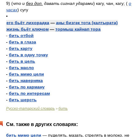
9)
(
что и
без доп.
давать сигнал ударами
)
кагу, чан, кагу;
(
о
часах
)
сугу
•
его бьёт лихорадка
—
аны бизгәк тота (калтырата)
жизнь бьёт ключом
—
тормыш кайнап тора
-
бить отбой
-
бить в глаза
-
бить карту
-
бить в одну точку
-
бить в цель
-
бить масло
-
бить мимо цели
-
бить наверняка
-
бить по карману
-
бить по интересам
-
бить шерсть
Русско-татарский словарь
бить
>
См. также в других словарях:
бить мимо цели
— пуделять, мазать, стрелять в молоко, не