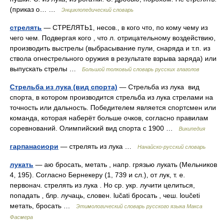
(приказ о… …
Энциклопедический словарь
стрелять
— СТРЕЛЯТЬ1, несов., в кого что, по кому чему из
чего чем. Подвергая кого , что л. отрицательному воздействию,
производить выстрелы (выбрасывание пули, снаряда и т.п. из
ствола огнестрельного оружия в результате взрыва заряда) или
выпускать стрелы …
Большой толковый словарь русских глаголов
Стрельба из лука (вид спорта)
— Стрельба из лука вид
спорта, в котором производится стрельба из лука стрелами на
точность или дальность. Победителем является спортсмен или
команда, которая наберёт больше очков, согласно правилам
соревнований. Олимпийский вид спорта с 1900 …
Википедия
гарпанасиори
— стрелять из лука …
Нанайско-русский словарь
лукать
— аю бросать, метать , напр. грязью лукать (Мельников
4, 195). Согласно Бернекеру (1, 739 и сл.), от лук, т. е.
первонач. стрелять из лука . Но ср. укр. лучити целиться,
попадать , блр. лучаць, словен. lučati бросать , чеш. loučeti
метать, бросать …
Этимологический словарь русского языка Макса
Фасмера