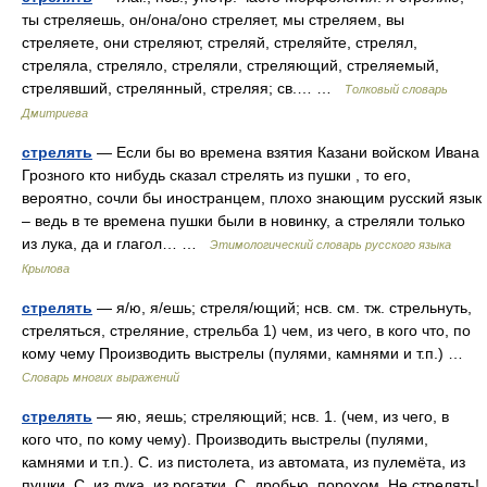
ты стреляешь, он/она/оно стреляет, мы стреляем, вы
стреляете, они стреляют, стреляй, стреляйте, стрелял,
стреляла, стреляло, стреляли, стреляющий, стреляемый,
стрелявший, стрелянный, стреляя; св.… …
Толковый словарь
Дмитриева
стрелять
— Если бы во времена взятия Казани войском Ивана
Грозного кто нибудь сказал стрелять из пушки , то его,
вероятно, сочли бы иностранцем, плохо знающим русский язык
– ведь в те времена пушки были в новинку, а стреляли только
из лука, да и глагол… …
Этимологический словарь русского языка
Крылова
стрелять
— я/ю, я/ешь; стреля/ющий; нсв. см. тж. стрельнуть,
стреляться, стреляние, стрельба 1) чем, из чего, в кого что, по
кому чему Производить выстрелы (пулями, камнями и т.п.) …
Словарь многих выражений
стрелять
— яю, яешь; стреляющий; нсв. 1. (чем, из чего, в
кого что, по кому чему). Производить выстрелы (пулями,
камнями и т.п.). С. из пистолета, из автомата, из пулемёта, из
пушки. С. из лука, из рогатки. С. дробью, порохом. Не стрелять!