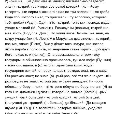
2)
-рый из… (из двух или из многих; числительно-разделит.
знач.) - котрий, (в литературе реже) которий. [Коні йому
говорять: «ти вирви з кожного з нас по три волосині, і як треба
буде тобі котрого з нас, то присмалиш ту волосину, которого
тобі треба» (Рудч.). Один із їх - котрий, то тільки Господь відає -
упаде мертвий (М. Рильськ.). Розказує їм (вовкам), котрий що
має ззісти (Поділля. Дим.). По улиці йшов Василь і не знав, на
котру улицю йти (Н.-Лев.). А в Марусі аж два віночки - которий -
возьме, плаче (Пісня). Вже у дівчат така натура, що котора
якого парубка полюбить, то знарошне стане корити, щоб другі
його похваляли (Квітка)]. Она рассказывала, в -ром часу
государыня обыкновенно просыпалась, кушала кофе (Пушкин)
- вона оповідала, в (о) котрій годині (или коли: когда)
государиня звичайно просипалась (прокидалась), пила каву.
Он рассказывает, не знаю (в) -рый раз, всё тот же анекдот - він
розповідає не знаю, котрий раз ту саму анекдоту. Ни -рого
яблока не беру: плохи - ні котрого яблука не беру: погані. [Ні на
кого і не дивиться і дівчат ні которої не заньме (Квітка)]. -рый
лучший, -рый больший - котрий кращий, котрий більший,
(получше) де- кращий, (побольше) де-більший. [Де-кращого
шукає (Сл. Гр.)]. Не толпитесь! Которые лишние, уходите!
(Чехов) - не товптеся! котрі зайві, йдіть собі;