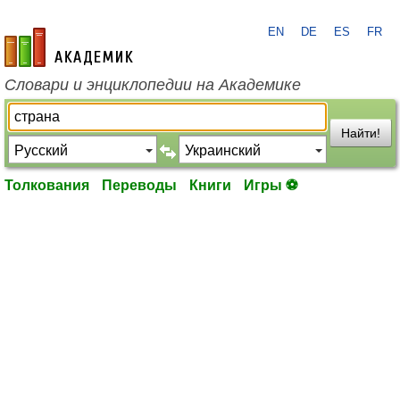
EN
DE
ES
FR
academic.ru
Словари и энциклопедии на Академике
Найти!
Толкования
Переводы
Книги
Игры ⚽