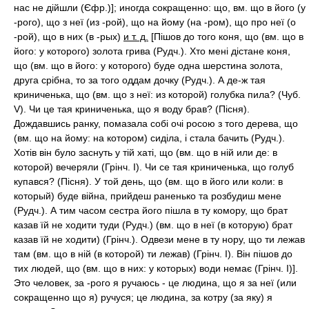
нас не дійшли (Єфр.)]; иногда сокращенно: що, вм. що в його (у
-рого), що з неї (из -рой), що на йому (на -ром), що про неї (о
-рой), що в них (в -рых)
и т. д.
[Пішов до того коня, що (вм. що в
його: у которого) золота грива (Рудч.). Хто мені дістане коня,
що (вм. що в його: у которого) буде одна шерстина золота,
друга срібна, то за того оддам дочку (Рудч.). А де-ж тая
криниченька, що (вм. що з неї: из которой) голубка пила? (Чуб.
V). Чи це тая криниченька, що я воду брав? (Пісня).
Дождавшись ранку, помазала собі очі росою з того дерева, що
(вм. що на йому: на котором) сиділа, і стала бачить (Рудч.).
Хотів він було заснуть у тій хаті, що (вм. що в ній или де: в
которой) вечеряли (Грінч. I). Чи се тая криниченька, що голуб
купався? (Пісня). У той день, що (вм. що в його или коли: в
который) буде війна, прийдеш раненько та розбудиш мене
(Рудч.). А тим часом сестра його пішла в ту комору, що брат
казав їй не ходити туди (Рудч.) (вм. що в неї (в которую) брат
казав їй не ходити) (Грінч.). Одвези мене в ту нору, що ти лежав
там (вм. що в ній (в которой) ти лежав) (Грінч. I). Він пішов до
тих людей, що (вм. що в них: у которых) води немає (Грінч. I)].
Это человек, за -рого я ручаюсь - це людина, що я за неї (или
сокращенно що я) ручуся; це людина, за котру (за яку) я