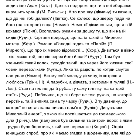
ходив іще Адам (Котл.). Далека подорож, що ти в неї збирався
вирушить уранці (М. Рильськ.). А то про яку (дівчину) ти кажеш,
що до неї тобі далеко? (Квітка). Се колесо, що зверху пада на
його (на которое) вода (Номис). Нема тії дівчиноньки, що я в їй
кохався (Пісня). Вхопилась руками за дошку ту, що він на їй
сидів (Рудч.). Картини природи, що на їх такий із Мирного
митець (Єфр.). Романи «Голодні годи» та «Палій» (П.
Мирного), що про їх маємо відомості… (Єфр.). Дивиться в вікно
- ліс: може той, що він через його йшов? (Рудч.). Там був
узенький такий волок, суходіл такий, що через його хижаки свої
човни переволікали (Куліш). Лиха та радість, по котрій смуток
наступає (Номис). Візьму собі молоду дівчину, із котрою я
люблюсь (Грінч. III). А парубки, а дівчата, з котрими я гуляв! (Н.-
Лев.). Став на гілляці да й рубає ту саму гілляку, на которій
стоїть (Рудч.). Побачила, що він бере не тою рукою, на которій
перстінь, та й випила сама ту чарку (Рудч.). В ту давнину, до
которої не сягає наша писана пам'ять (Куліш). Дивувалися
Миколиній енергії, з якою він поспішається до громадського
діла (Грінч.). Він (пан) знов був сильний та хитрий ворог, з яким
трудно було боротись, який все переможе (Коцюб.). Опріч
юнацьких спроб, про які маємо згадки в щоденнику, але які до