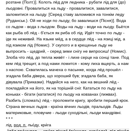
розтане (Полт.)]. Колоть лёд для ледника - рубати лід для (до)
льодовні. Провалиться на льду - провалитися, завалитися,
заломитися на льоду. [Серед ставу заломився на тонкім леду
(Руданськ.). Ой не ходи по льоду, бо завалишся (Пісня)]. Вода
со льдом - вода з льодом. Воды на льду - води на льоду. Бьётся
как рыба об лёд - б'ється як риба об лід. Идёт точно по льду -
іде як неживий. На языке мёд, а в сердце лёд - на язиці мід, а
під язиком лід (Номис). У скупого и в крещенье льду не
выпросить - щедрий, - серед зими снігу не випросиш! (Номис).
Злоба что лёд, до тепла живёт - і лихе серце на сонці тане. Под
кем лёд трещит, а под нами ломится - кому лиха вщерть, а нам
з наспою. Схватилась мачеха о пасынке, когда лёд прошёл -
згадала баба дівера, що хороший був; згадала баба, як
дівувала (Приказки). Надейся на него, как на вешний лёд -
покладайся на його, як на торішній сніг. Кататься по льду на
коньках - бігати (кататися) по льоду на ковзанах (лижвах).
Разбить (сломать) лёд - проломити кригу, зробити перший крок.
Страна вечных льдов - країна вічних льодів, пральодів. Льды
материковые, пловучие - льоди суходільні, льоди мандрівні.
* * *
лід,
род. п.
льо́ду, кри́га