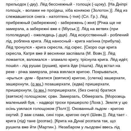
прильодок (-дку). Лёд бесснежный - голощік (-щоку). [На Дніпрі
голощік, - волами не проїдеш, хіба конякою (Золотон.)]. Лёд из
слежавшегося снега - натоптень (-тня) (Сл. Гр.). Лёд
прибрежный (забережник) - забережень (-жня) [Річка ще не
замерзла, а забережні вже є (Міуськ.)]. Лёд на ветвях (при
гололедице) - ожеледець (-дця). Лёд искусственный - роблений
лід, роблена крига. Лёд наносный - крига нагінна (прибула).
Лёд тронулся - крига скресла, лід скрес. [Скоро оце крига
скресла, Катря вже й веснянки заспівала (М. Вовч.)]. Лёд
ломается, взломался - зламало кригу, тріснула крига. Лёд идёт,
пошёл - лід рушає (рушив), крига йде (пішла). Лёд встал на
реке - річка замерзла, річка взялася кригою. Покрываться,
-крыться -дом - братися (взятися) кригою, (слегка) зашерхати,
зашерхнути, (
о мн.
) позашерхати, (едва) пришерхати,
пришерхнути, (
о мн.
) попришерхати, (без снега) братися
(взятися) голощоком; срвн. Замерзать, Обмерзать. [Морозець
маленький був, - надворі трохи пришерхло (Лохв.). Земля у цю
осінь узялася голощоком (Полт.)]. Окованный льдом - кригою
окутий. [І вам слава, сині гори, кригою окуті (Шевч.)]. Лёд тает -
крига (лід) тане (розтає). [Крига на Дунаї розтала так, що
рушила вже йти (Мартин.). Незабаром у льодовні ввесь лід