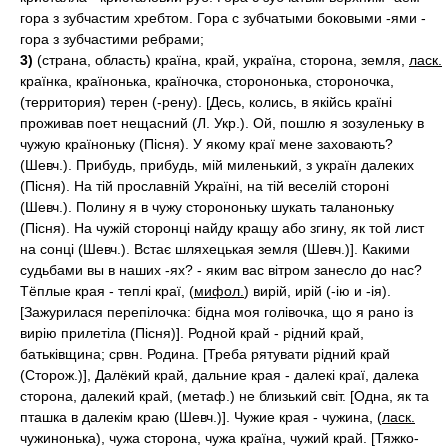
гора з зубчастим хребтом. Гора с зубчатыми боковыми -ями -
гора з зубчастими ребрами;
3)
(страна, область) країна, край, україна, сторона, земля,
ласк.
країнка, країнонька, країночка, сторононька, стороночка,
(территория) терен (-рену). [Десь, колись, в якійсь країні
проживав поет нещасний (Л. Укр.). Ой, пошлю я зозуленьку в
чужую країноньку (Пісня). У якому краї мене заховають?
(Шевч.). Прибудь, прибудь, мій миленький, з україн далеких
(Пісня). На тій прославній Україні, на тій веселій стороні
(Шевч.). Полину я в чужу сторононьку шукать таланоньку
(Пісня). На чужій сторонці найду кращу або згину, як той лист
на сонці (Шевч.). Встає шляхецькая земля (Шевч.)]. Какими
судьбами вы в наших -ях? - яким вас вітром занесло до нас?
Тёплые края - теплі краї, (
мифол.
) вирій, ирій (-ію и -ія).
[Зажурилася перепілочка: бідна моя голівочка, що я рано із
вирію прилетіла (Пісня)]. Родной край - рідний край,
батьківщина; срвн. Родина. [Треба рятувати рідний край
(Сторож.)], Далёкий край, дальние края - далекі краї, далека
сторона, далекий край, (метаф.) не близький світ. [Одна, як та
пташка в далекім краю (Шевч.)]. Чужие края - чужина, (
ласк.
чужинонька), чужа сторона, чужа країна, чужий край. [Тяжко-