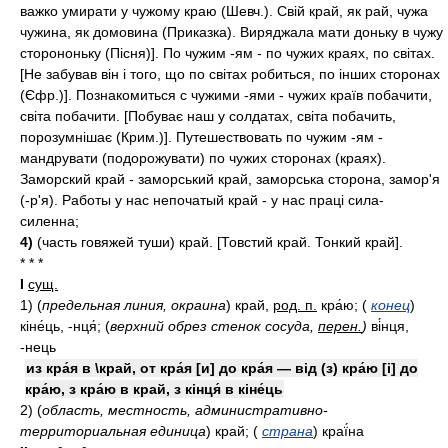
важко умирати у чужому краю (Шевч.). Свій край, як рай, чужа
чужина, як домовина (Приказка). Виряджала мати доньку в чужу
сторононьку (Пісня)]. По чужим -ям - по чужих краях, по світах.
[Не забував він і того, що по світах робиться, по інших сторонах
(Єфр.)]. Познакомиться с чужими -ями - чужих країв побачити,
світа побачити. [Побуває наш у солдатах, світа побачить,
порозумнішає (Крим.)]. Путешествовать по чужим -ям -
мандрувати (подорожувати) по чужих сторонах (краях).
Заморский край - заморський край, заморська сторона, замор'я
(-р'я). Работы у нас непочатый край - у нас праці сила-
силенна;
4)
(часть говяжей туши) край. [Товстий край. Тонкий край].
* * *
I
сущ.
1)
(
предельная линия, окраина
)
край,
род. п.
кра́ю;
(
конец
)
кіне́ць, -нця́;
(
верхний обрез стенок сосуда,
перен.
)
ві́нця,
-нець
из кра́я в \край, от кра́я [и] до кра́я — від (з) кра́ю [і] до
кра́ю, з кра́ю в край, з кінця́ в кіне́ць
2)
(
область, местность, административно-
территориальная единица
)
край;
(
страна
)
краї́на