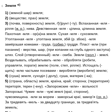
Земля
6
1)
(земной шар) земля;
2)
(вещество; прах) земля;
3)
(почва, поверхность) земля, ґ[г]рунт (-ту). Вспаханная -мля -
рілля (
ж. р.
), нива. Девственная -мля - цілина, цілинна земля.
Пахотная -мля - ор(а)на земля. Сухая -мля - сухоземля.
Утоптанная -мля - утоптана земля, збій (р. збою). -мля
замёрзшая комками - груда, (
собир.
) груддя. Пласт -мли (при
пахании) - верства, шар, (при копании на глубь одного заступа)
штих. Слой (отвороченный) -мли - скиба. Земли (
геол.
) - землі.
Возделывать, обрабатывать -млю - обробляти (робити,
управляти, порати) землю (поле, степ, ріллю). Истощать (-
щить) -млю частыми посевами - виробляти (виробити) землю;
4)
(суша) земля, суходіл (-долу), суша, материк (-ка);
5)
(страна, область) земля, країна, край; сторона; (территория)
територія, терен (-ену). «Запорожские -мли» - вольності
Запорозькі. Чужие -мли - чужі землі (краї, сторони),
чужоземщина. -мли за морем - заморські краї, замор'я (
ср. р.
).
За тридевять -мель - за двадцяту границю, за тридев'ять
земель;