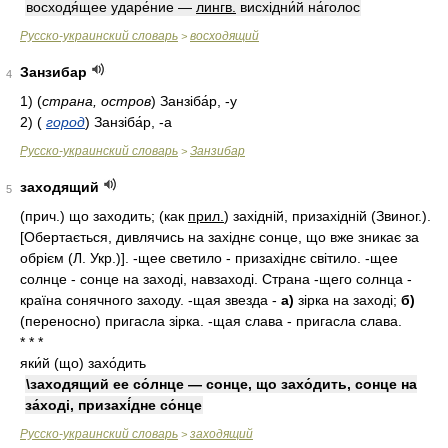
восходя́щее ударе́ние —
лингв.
висхідни́й на́голос
Русско-украинский словарь
восходящий
>
Занзибар
4
1)
(
страна, остров
)
Занзіба́р, -у
2)
(
город
)
Занзіба́р, -а
Русско-украинский словарь
Занзибар
>
заходящий
5
(прич.) що заходить; (как
прил.
) західній, призахідній (Звиног.).
[Обертається, дивлячись на західнє сонце, що вже зникає за
обрієм (Л. Укр.)]. -щее светило - призахіднє світило. -щее
солнце - сонце на заході, навзаході. Страна -щего солнца -
країна сонячного заходу. -щая звезда -
а)
зірка на заході;
б)
(переносно) пригасла зірка. -щая слава - пригасла слава.
* * *
яки́й (що) захо́дить
\заходящий ее со́лнце — сонце, що захо́дить, сонце на
за́ході, призахі́дне со́нце
Русско-украинский словарь
заходящий
>