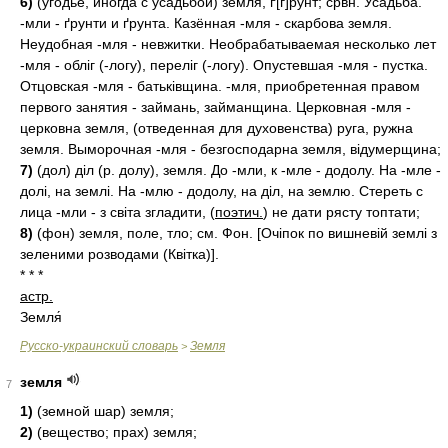
6)
(угодье, иногда с усадьбой) земля, ґ[г]рунт; срвн. Усадьба.
-мли - ґрунти и ґрунта. Казённая -мля - скарбова земля.
Неудобная -мля - невжитки. Необрабатываемая несколько лет
-мля - обліг (-логу), переліг (-логу). Опустевшая -мля - пустка.
Отцовская -мля - батьківщина. -мля, приобретенная правом
первого занятия - займань, займанщина. Церковная -мля -
церковна земля, (отведенная для духовенства) руга, ружна
земля. Выморочная -мля - безгосподарна земля, відумерщина;
7)
(дол) діл (р. долу), земля. До -мли, к -мле - додолу. На -мле -
долі, на землі. На -млю - додолу, на діл, на землю. Стереть с
лица -мли - з світа згладити, (
поэтич.
) не дати рясту топтати;
8)
(фон) земля, поле, тло; см. Фон. [Очіпок по вишневій землі з
зеленими розводами (Квітка)].
* * *
астр.
Земля́
Русско-украинский словарь
Земля
>
земля
7
1)
(земной шар) земля;
2)
(вещество; прах) земля;