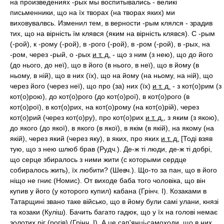
на произведениях -рых мы воспитывались - великі
письменники, що на їх творах (на творах яких) ми
виховувалвсь. Изменил тем, в верности -рым клялся - зрадив
тих, що на вірність їм клявся (яким на вірність клявся). С -рым
(-рой), к -рому (-рой), в -рого (-рой), в -ром (-рой), в -рых, на
-ром, через -рый, о -рых
и т. д.
- що з ним (з нею), що до його
(до нього, до неї), що в його (в нього, в неї), що в йому (в
ньому, в ній), що в них (їх), що на йому (на ньому, на ній), що
через його (через неї), що про (за) них (їх)
и т. д.
- з кот(о)рим (з
кот(о)рою), до кот(о)рого (до кот(о)рої), в кот(о)рого (в
кот(о)рої), в кот(о)рих, на кот(о)рому (на кот(о)рій), через
кот(о)рий (через кот(о)ру), про кот(о)рих
и т. д.
, з яким (з якою),
до якого (до якої), в якого (в якої), в якім (в якій), на якому (на
якій), через який (через яку), в яких, про яких
и т. д.
[Тоді взяв
тую, що з нею шлюб брав (Рудч.). Де-ж ті люди, де-ж ті добрі,
що серце збиралось з ними жити (с которыми сердце
собиралось жить), їх любити? (Шевч.). Що-то за пан, що в його
ніщо не гниє (Номис). От виходе баба того чоловіка, що він
купив у його (у которого купил) кабана (Грінч. I). Козаками в
Татарщині звано таке військо, що в йому були самі улани, князі
та козаки (Куліш). Бачить багато гадюк, що у їх на голові немає
золотих ріг (рогів) (Грінч. I). А це сап'янці-самоходи, що в них