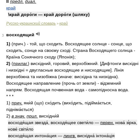
II
предл.
диал.
край
\край доро́ги — край доро́ги (шляху)
Русско-украинский словарь
край
>
восходящий
3
1)
(прич.) - той, що сходить. Восходящее солнце - сонце, що
сходить, сонце на своєму сході. Страна Восходящего солнца -
Країна Сонячного сходу (Японія);
2)
(
прилаг.
) висхідний, горовий, верхобіжний. [Дифтонги висхідні
і низхідні = двугласные восходящие и нисходящие]. Лінія
верхобіжна та низобіжна (иначе: висхідна та низхідна).
Восходящее направление (прочь от земли) - відземний
напрям. Восходящая почвенная вода - самопідносна вода.
* * *
1)
прич.
яки́й (що) схо́дить (вихо́дить, підійма́ється,
підніма́ється)
2)
в знач.
прил.
висхідни́й
восходя́щая звезда́, восходя́щее свети́ло —
перен.
нова́ зі́рка,
нове́ світи́ло
восходя́щая интона́ция —
лингв.
висхідна́ інтона́ція