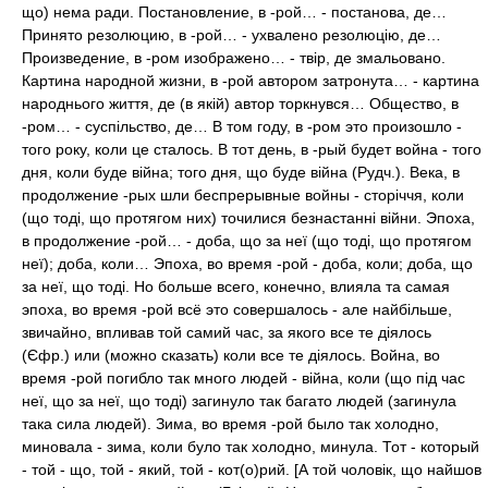
що) нема ради. Постановление, в -рой… - постанова, де…
Принято резолюцию, в -рой… - ухвалено резолюцію, де…
Произведение, в -ром изображено… - твір, де змальовано.
Картина народной жизни, в -рой автором затронута… - картина
народнього життя, де (в якій) автор торкнувся… Общество, в
-ром… - суспільство, де… В том году, в -ром это произошло -
того року, коли це сталось. В тот день, в -рый будет война - того
дня, коли буде війна; того дня, що буде війна (Рудч.). Века, в
продолжение -рых шли беспрерывные войны - сторіччя, коли
(що тоді, що протягом них) точилися безнастанні війни. Эпоха,
в продолжение -рой… - доба, що за неї (що тоді, що протягом
неї); доба, коли… Эпоха, во время -рой - доба, коли; доба, що
за неї, що тоді. Но больше всего, конечно, влияла та самая
эпоха, во время -рой всё это совершалось - але найбільше,
звичайно, впливав той самий час, за якого все те діялось
(Єфр.) или (можно сказать) коли все те діялось. Война, во
время -рой погибло так много людей - війна, коли (що під час
неї, що за неї, що тоді) загинуло так багато людей (загинула
така сила людей). Зима, во время -рой было так холодно,
миновала - зима, коли було так холодно, минула. Тот - который
- той - що, той - який, той - кот(о)рий. [А той чоловік, що найшов