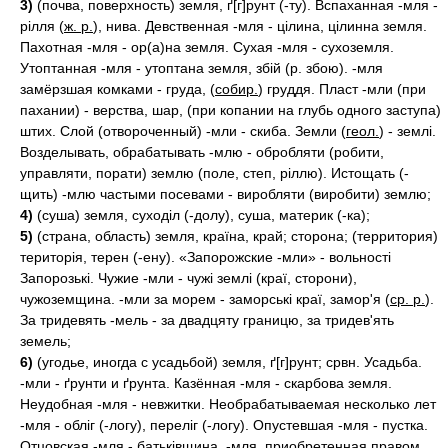
3)
(почва, поверхность) земля, ґ[г]рунт (-ту). Вспаханная -мля -
рілля (
ж. р.
), нива. Девственная -мля - цілина, цілинна земля.
Пахотная -мля - ор(а)на земля. Сухая -мля - сухоземля.
Утоптанная -мля - утоптана земля, збій (р. збою). -мля
замёрзшая комками - груда, (
собир.
) груддя. Пласт -мли (при
пахании) - верства, шар, (при копании на глубь одного заступа)
штих. Слой (отвороченный) -мли - скиба. Земли (
геол.
) - землі.
Возделывать, обрабатывать -млю - обробляти (робити,
управляти, порати) землю (поле, степ, ріллю). Истощать (-
щить) -млю частыми посевами - виробляти (виробити) землю;
4)
(суша) земля, суходіл (-долу), суша, материк (-ка);
5)
(страна, область) земля, країна, край; сторона; (территория)
територія, терен (-ену). «Запорожские -мли» - вольності
Запорозькі. Чужие -мли - чужі землі (краї, сторони),
чужоземщина. -мли за морем - заморські краї, замор'я (
ср. р.
).
За тридевять -мель - за двадцяту границю, за тридев'ять
земель;
6)
(угодье, иногда с усадьбой) земля, ґ[г]рунт; срвн. Усадьба.
-мли - ґрунти и ґрунта. Казённая -мля - скарбова земля.
Неудобная -мля - невжитки. Необрабатываемая несколько лет
-мля - обліг (-логу), переліг (-логу). Опустевшая -мля - пустка.
Отцовская -мля - батьківщина. -мля, приобретенная правом