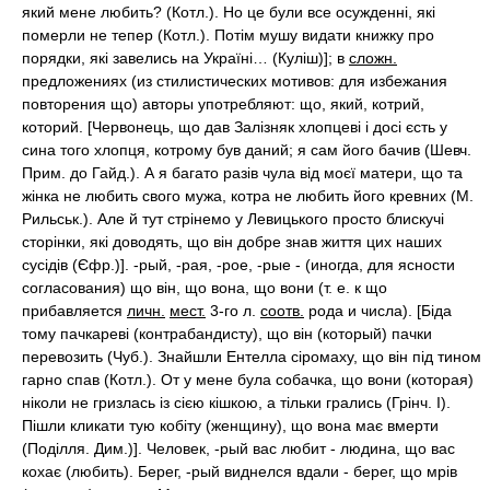
який мене любить? (Котл.). Но це були все осужденні, які
померли не тепер (Котл.). Потім мушу видати книжку про
порядки, які завелись на Україні… (Куліш)]; в
сложн.
предложениях (из стилистических мотивов: для избежания
повторения що) авторы употребляют: що, який, котрий,
которий. [Червонець, що дав Залізняк хлопцеві і досі єсть у
сина того хлопця, котрому був даний; я сам його бачив (Шевч.
Прим. до Гайд.). А я багато разів чула від моєї матери, що та
жінка не любить свого мужа, котра не любить його кревних (М.
Рильськ.). Але й тут стрінемо у Левицького просто блискучі
сторінки, які доводять, що він добре знав життя цих наших
сусідів (Єфр.)]. -рый, -рая, -рое, -рые - (иногда, для ясности
согласования) що він, що вона, що вони (т. е. к що
прибавляется
личн.
мест.
3-го л.
соотв.
рода и числа). [Біда
тому пачкареві (контрабандисту), що він (который) пачки
перевозить (Чуб.). Знайшли Ентелла сіромаху, що він під тином
гарно спав (Котл.). От у мене була собачка, що вони (которая)
ніколи не гризлась із сією кішкою, а тільки грались (Грінч. I).
Пішли кликати тую кобіту (женщину), що вона має вмерти
(Поділля. Дим.)]. Человек, -рый вас любит - людина, що вас
кохає (любить). Берег, -рый виднелся вдали - берег, що мрів