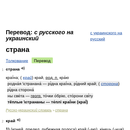
Перевод:
с русского на
с украинского на
украинский
русский
страна
Толкование
Перевод
страна
1
краї́на;
(
край
)
край,
род. п.
кра́ю
родна́я \странана́ — рі́дна краї́на, рі́дний край;
(
сторона
)
рі́дна сторона́
ны све́та —
геогр.
то́чки о́брію, сто́рони сві́ту
тёплые \странаны — те́плі краї́ни (краї́)
Русско-украинский словарь
страна
>
край
2
1)
(коней, предел, рубежная полоса) край (-аю), кінець (-нця),