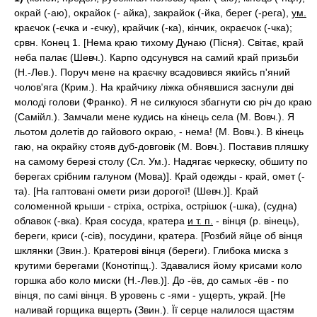
окрай (-аю), окрайок (- айка), закрайок (-йка, берег (-рега),
ум.
краєчок (-єчка и -єчку), крайчик (-ка), кінчик, окраєчок (-чка);
срвн. Конец 1. [Нема краю тихому Дунаю (Пісня). Світає, край
неба палає (Шевч.). Карпо одсунувся на самий край призьби
(Н.-Лев.). Поруч мене на краєчку всадовився якийсь п'яний
чолов'яга (Крим.). На крайчику ліжка обнявшися заснули дві
молоді голови (Франко). Я не силкуюся збагнути сю річ до краю
(Самійл.). Замчали мене кудись на кінець села (М. Вовч.). Я
льотом долетів до гайового окраю, - нема! (М. Вовч.). В кінець
гаю, на окрайку стояв дуб-довговік (М. Вовч.). Поставив пляшку
на самому березі столу (Сл. Ум.). Надягає черкеску, обшиту по
берегах срібним галуном (Мова)]. Край одежды - край, омет (-
та). [На гаптовані омети ризи дорогої! (Шевч.)]. Край
соломенной крыши - стріха, остріха, острішок (-шка), (судна)
облавок (-вка). Края сосуда, кратера
и т. п.
- вінця (р. вінець),
береги, криси (-сів), посудини, кратера. [Розбий яйце об вінця
шклянки (Звин.). Кратерові вінця (береги). Глибока миска з
крутими берегами (Конотіпщ.). Здавалися йому крисами коло
горшка або коло миски (Н.-Лев.)]. До -ёв, до самых -ёв - по
вінця, по самі вінця. В уровень с -ями - ущерть, украй. [Не
наливай горщика вщерть (Звин.). Її серце налилося щастям