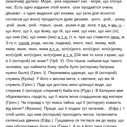
(манячив) далеко. Море, -рое окружает нас - море, що оточує
нас. Есть одно издание этой книги, -рое продаётся очень
дёшево - є одно видання цієї книжки, що (или для ясности
согласов що воно) продається дуже дешево. -рого, -рой, - рому,
-рой, -рым, -рой, -торых, -рым, -рыми и др. косв. п.
ед.
и
мн. ч.
-
що його, що її, що йому, що їй, що ним, що нею, що них (їх),
що ним (їм), що ними (їми)
и т. д.
(т. е. при що ставится
личн.
м.
3-го л.
соотв.
рода, числа, падежа), якого, якої, якому, якій,
яким, якою, яких, яким
и т. д.
, кот(о)рого, кот(о)рої, кот(о)рому,
кот(о)рій, кот(о)рих, кот(о)рим
и т. д.
[Ой чия то хата з краю, що
я її (которой) не знаю? (Чуб. V). Ото пішов, найшов іще такого
чоловіка, що наймита йому треба було (которому батрака
нужно было) (Грінч. I). Переживеш царицю, що їй (которой)
служиш (Куліш). У його є висока мета, є святиня, що він їй
служить (Грінч.). Піди ще достань мені цілющої води, що
стереже її (которую стережёт) баба-яга (Рудч.). В Катерині вже
обурювалась гордість, що її мала вона спадщиною від матери
(Грінч.). Чи справді є тут якась тайна, що її (которую) ховають
від мене? (Франко). Праця, що її подаю тут читачеві… (Єфр.). І
отой шлях, що ним (которым) проходить чесна, талановита
селянська дівчина (Єфр.). Гущавина ся тяглася аж до муру, що
ним обгороджено було сад (Грінч.). А то в його така сопілка