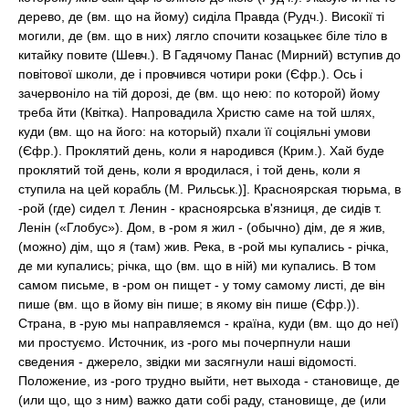
дерево, де (вм. що на йому) сиділа Правда (Рудч.). Високії ті
могили, де (вм. що в них) лягло спочити козацькеє біле тіло в
китайку повите (Шевч.). В Гадячому Панас (Мирний) вступив до
повітової школи, де і провчився чотири роки (Єфр.). Ось і
зачервоніло на тій дорозі, де (вм. що нею: по которой) йому
треба йти (Квітка). Напровадила Христю саме на той шлях,
куди (вм. що на його: на который) пхали її соціяльні умови
(Єфр.). Проклятий день, коли я народився (Крим.). Хай буде
проклятий той день, коли я вродилася, і той день, коли я
ступила на цей корабль (М. Рильськ.)]. Красноярская тюрьма, в
-рой (где) сидел т. Ленин - красноярська в'язниця, де сидів т.
Ленін («Глобус»). Дом, в -ром я жил - (обычно) дім, де я жив,
(можно) дім, що я (там) жив. Река, в -рой мы купались - річка,
де ми купались; річка, що (вм. що в ній) ми купались. В том
самом письме, в -ром он пищет - у тому самому листі, де він
пише (вм. що в йому він пише; в якому він пише (Єфр.)).
Страна, в -рую мы направляемся - країна, куди (вм. що до неї)
ми простуємо. Источник, из -рого мы почерпнули наши
сведения - джерело, звідки ми засягнули наші відомості.
Положение, из -рого трудно выйти, нет выхода - становище, де
(или що, що з ним) важко дати собі раду, становище, де (или