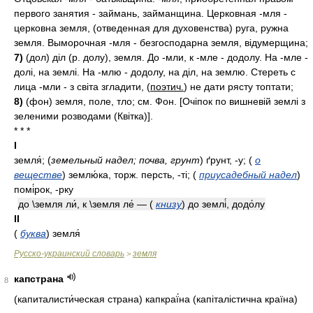
первого занятия - займань, займанщина. Церковная -мля -
церковна земля, (отведенная для духовенства) руга, ружна
земля. Выморочная -мля - безгосподарна земля, відумерщина;
7)
(дол) діл (р. долу), земля. До -мли, к -мле - додолу. На -мле -
долі, на землі. На -млю - додолу, на діл, на землю. Стереть с
лица -мли - з світа згладити, (
поэтич.
) не дати рясту топтати;
8)
(фон) земля, поле, тло; см. Фон. [Очіпок по вишневій землі з
зеленими розводами (Квітка)].
* * *
I
земля́;
(
земельный надел; почва, грунт
)
ґрунт, -у;
(
о
веществе
)
землю́ка, торж. персть, -ті;
(
приусадебный надел
)
помі́рок, -рку
до \земля ли́, к \земля ле́ —
(
книзу
)
до землі́, додо́лу
II
(
буква
)
земля́
Русско-украинский словарь
земля
>
капстрана
8
(капиталисти́ческая страна) капкраї́на (капіталістична країна)