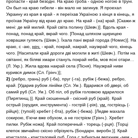
пропасти - край безодні. На краю гроба - одною ногою в труні.
Он был на краю гибели - він мало не загинув. Я проехал
Украину из края в край - я переїхав Україною з кінця в кінець, я
проїхав Україну від краю до краю. На край - (на) край. [Скажи-ж
мені: де мій милий. Край світа полину (Шевч.)]. Вдоль края -
понад, понад край, вкрай чого. [Понад шляхом щирицею
ховрашки гуляють (Шевч.). Їхала пані вкрай города (Номис)]. На
краю, с -аю,
нрч.
- край, покрай, накрай, наузкрай чого, кінець
чого. [Насипали край дороги дві могили в житі (Шевч.). Потім на
світанні, як біляві хмари стануть покрай неба, мов ясні отари…
(Л. Укр.). Жила вдова накрай села (Пісня). Наузкрай ниви
курився димок (Сл. Грінч.)];
2)
(ребро, грань) руб (-ба), пруг (-га), рубіж (-бежа), ребро,
край. [Ударив рубом лінійки (Сл. Ум.). Вдарився об двері, об
самий руб (Сл. Ум.). Об піл, об рубіж головкою вдарилося
(Пирятинщ.)]. Край скошенный - скісний руб (край). Край
острый (орудия, инструмента) - гострій (-рія),
ум.
гострієць (-
рійця); (тупой) хребет (-бта), рубіж (-бежа). [Ледве махала
сокирою, б'ючи вже обухом, а не гострієм (Грінч.). Хребет
пилки. Рубіж ножа]. Край поперечный - торець (-рця). [Торці
клепок звичайно скісно обрізують (Бондарн. виробн.)]. Край
кристалла - кристаловий руб. Гора с зубчатым верхним -аем -