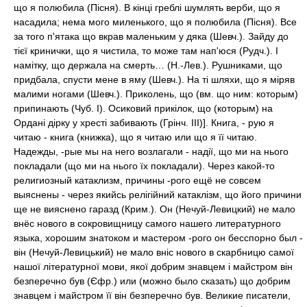
що я полюбила (Пісня). В кінці греблі шумлять верби, що я
насадила; нема мого миленького, що я полюбила (Пісня). Все
за того п'ятака що вкрав маленьким у дяка (Шевч.). Зайду до
тієї кринички, що я чистила, то може там нап'юся (Рудч.). І
намітку, що держала на смерть… (Н.-Лев.). Рушниками, що
придбала, спусти мене в яму (Шевч.). На ті шляхи, що я міряв
малими ногами (Шевч.). Приколень, що (вм. що ним: которым)
припинають (Чуб. I). Осиковий прикілок, що (которым) на
Ордані дірку у хресті забивають (Грінч. III)]. Книга, - рую я
читаю - книга (книжка), що я читаю или що я її читаю.
Надежды, -рые мы на него возлагали - надії, що ми на нього
покладали (що ми на нього їх покладали). Через какой-то
религиозный катаклизм, причины -рого ещё не совсем
выяснены - через якийсь релігійний катаклізм, що його причини
ще не вияснено гаразд (Крим.). Он (Нечуй-Левицкий) не мало
внёс нового в сокровищницу самого нашего литературного
языка, хорошим знатоком и мастером -рого он бесспорно был -
він (Нечуй-Левицький) не мало вніс нового в скарбницю самої
нашої літературної мови, якої добрим знавцем і майстром він
безперечно був (Єфр.) или (можно было сказать) що добрим
знавцем і майстром її він безперечно був. Великие писатели,