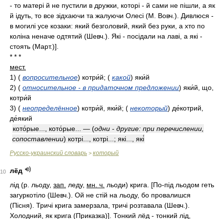
- то матері й не пустили в дружки, которі - й сами не пішли, а як
й ідуть, то все зідхаючи та жалуючи Олесі (М. Вовч.). Дивлюся -
в могилі усе козаки: який безголовий, який без руки, а хто по
коліна неначе одтятий (Шевч.). Які - посідали на лаві, а які -
стоять (Март.)].
* * *
мест.
1)
(
вопросительное
)
котри́й;
(
какой
)
яки́й
2)
(
относительное - в придаточном предложении
)
яки́й, що,
котри́й
3)
(
неопределённое
)
котри́й, яки́й;
(
некоторый
)
де́котрий,
де́який
кото́рые..., кото́рые... —
(
одни - другие: при перечислении,
сопоставлении
)
котрі..., котрі...; які..., які́
Русско-украинский словарь
который
>
лёд
10
лід (р. льоду,
зап.
леду,
мн. ч.
льоди) крига. [По-під льодом геть
загуркотіло (Шевч.). Ой не стій на льоду, бо провалишся
(Пісня). Тричі крига замерзала, тричі розтавала (Шевч.).
Холодний, як крига (Приказка)]. Тонкий лёд - тонкий лід,