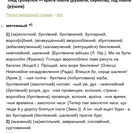
\лёд тро́нулся — кри́га пішла́ (ру́шила, скре́сла), лід пішо́в
(ру́шив)
Русско-украинский словарь
лёд
>
мятежный
11
1)
(за)колотний, бунтівний, бунтівничий, бунтарний,
ворохі[о]бний, (возмущённый) зворохоблений, збунтований,
(взбаламученный) скаламучений, (мятущийся) бентежний,
невпокійний, шалений. [Бунтівниче військо (Л. Укр.). Ми не були
ворохобні (Франко). Голодні зворохоблені лави ринуть на
багатих (Коцюб.). Прощай, моє море бентежне! (Олесь).
Невпокійне незадоволення (Рада). Втишся бо, серце шалене!
(Крим.)]. - ная толпа - бунтівна (побунтована) юрба,
бунтівничий (заколотний) натовп. -ный ум, дух - невпокійний
(бунтівний) розум, дух. -ная провинция, колония, страна -
ворохібна (бунтівнича) провінція, колонія, країна. -ное время,
-ные времена - заколотні часи. [Тепер такі заколотні часи, що
люди й у дорогу бояться їхати (Звин.)]. А он -ный ищет бури - а
він бунтарний (бентежний, шалений) прагне бурі;
2)
(вьюжный) (за)метільний, завірюшний, сніговійний,
хуртовинний.