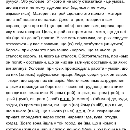
ручуся. Это условие, от -рого я не могу отказаться - це умова,
що від неї я не можу відмовитися (від якої я не можу
відмовитися). Материя, из -рой сделано это пальто - матерія,
що з неї пошито це пальто. Дело, о -ром, говорил я вам -
справа, що я про неї (що про неї я) говорив вам; справа, про
яку я вам говорив. Цель, к -рой он стремится - мета, що до неї
він (що він до неї) прагне. У вас есть привычки, от -рых следует
отказаться - у вас є завички, що (їх) слід позбутися (кинутися).
Король, при -ром это произошло - король, що за нього це
сталося; король, за якого це сталося. Обстоятельства, при -рых
он погиб - обставини, що за них він загинув; обставини, за яких
він загинув. Условия, при -рых происходила работа - умови, що
за них (за яких) відбувалася праця. Люди, среди -рых он вырос
- люди, що серед них він виріс. Многочисленные затруднения,
с -рыми приходится бороться - численні труднощі, що з ними
доводиться змагатися. В -ром (-рой), в -рых, на -ром (-рой), в
-рый (-рую), из -рого (- рой)
и т. п.
(о месте) - (обычно) де, куди,
звідки, (о времени) коли, вм. що в (на) йому (в ній), що в них,
що в нього (в ній), що з нього (з неї)
и т. д.
(т. е. сокращение
придат. определит. через
соотв.
наречия: где, куда, откуда,
когда). [Довго вона йшла у той город, де (вм. що в йому: в
котором) жив сам цар із сліпою дочкою (Рудч.). Указуючи на те