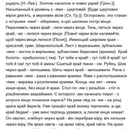
ущерть (Н.-Лев.). Злотом насиплю я човен украй (Грінч.)].
Насыпанный в уровень с -ями - щертовий. [Буде щертових
мірок дев'ять, а верхових вісім (Сл. Гр.)]. Осторожно, это стакан
с острыми -ями! - обережно, в цієї шклянки гострі вінця.
Переливать через край - лити через вінця. Течь, литься через
край, -ая - литися через вінця. [Повнії чарки всім наливайте,
щоб через вінця лилося (Пісня)]. Имеющий широкие края -
крисатий; срвн. Широкополый. Лист с вырезными, зубчатыми
-ями - листок із вирізними, зубчастими берегами (краями). Край
болота - приболоток (-тка). Тут тебе и край! - тут тобі й край! тут
тобі й гак! тут тобі й амінь! Сшитый край ткани - см. Рубец. Шов
через край - запошивка. Шить через край - запошивати. Рана с
рваными -ями - рана з рваними краями. Язва с расползшимися
-ями - виразка з розлізлими краями. Конца -аю нет - нема
кінця-краю, без кінця й краю. Стол по -ям с резьбою - стіл із
різьбленими закрайками. С которого -аю начинать пирог - з
котрого кінця починати пирога? На реке лёд по -ям - на річці
крига край берегів. Уже пришёл край моему терпению, а где
край бедам! - уже мені терпець урвався, а лихові кінця немає!
Он хватил, хлебнул через край - він перебрав міру, він хильнув
через міру. На краю света - на краю світа, край світа. На краю