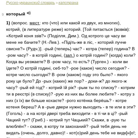
Русско-украинский словарь
капстрана
>
который
9
1)
(вопрос.
мест.
: кто (что) или какой из двух, из многих),
котрий, (в литературе реже) которий. [Той питається (вовків):
«Котрий коня ззів?» (Поділля, Дим.). Од котрого це часу ви
мене не бачите? (Н.-Лев.). «Підіть-же в ліс, - которий лучче
свисне?» (Рудч.)]. -рый (теперь) час? - котра (тепер) година? В
-ром часу? - в котрій годині, (
зап.
) о котрій годині? (когда) коли?
Когда вы уезжаете? В -ром часу, то есть? (Турген.) - коли ви
їдете? О котрій годині, себ-то? -рое (какое) число сегодня? -
котре число сьогодні? В -ром (каком) году это было? - якого
року це було? До -рых (каких) же пор? - доки-ж? до якого-ж
часу? -рый ей год? - котрий їй рік? -рым ты по списку? - котрим
ти в реєстрі (в списку)? -рую из них вы более любите? - котру з
них (з їх) ви більше кохаєте? -рого котёнка берёшь? - котре
котеня береш? А в -рые двери нужно выходить - в те или в эти?
(Гоголь) - а на котрі двері треба виходити - в ті чи в ці? -рый
Чацкий тут? (Гриб.) - котрий тут Чацький? Скажи, в -рую ты
влюблён? - скажи, в котру ти закоханий? -рый тебя день не
видать (очень, долго, давно)! - кот(о)рий день тебе не видк[н]о!;