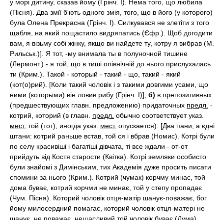
у морі дитину, сказав йому (Грінч. I). Нема того, що любила
(Пісня). Два змії б'ють одного змія, того, що в його (у которого)
була Олена Прекрасна (Грінч. I). Силкувався не злетіти з того
щабля, на який пощастило видряпатись (Єфр.). Щоб догодити
вам, я візьму собі жінку, якщо ви найдете ту, котру я вибрав (М.
Рильськ.)]. Я тот, -му внимала ты в полуночной тишине
(Лермонт.) - я той, що в тиші опівнічній до нього прислухалась
ти (Крим.). Такой - который - такий - що, такий - який
(кот(о)рий). [Коли такий чоловік і з такими довгими усами, що
ними (которыми) він ловив рибу (Грінч. I)];
б)
в препозитивных
(предшествующих главн. предложению) придаточных
предл.
-
котрий, которий (в главн.
предл.
обычно соответствует указ.
мест.
той (тот), иногда указ.
мест.
опускается). [Два пани, а єдні
штани: котрий раньше встав, той ся і вбрав (Номис). Котрі були
по селу красивіші і багатіші дівчата, ті все ждали - от-от
прийдуть від Костя старости (Квітка). Котрі земляки особисто
були знайомі з Димінським, тих Академія дуже просить писати
спомини за нього (Крим.). Котрий (чумак) корчму минає, той
дома буває, котрий корчми не минає, той у степу пропадає
(Чум. Пісня). Которий чоловік отця-матір шанує-поважає, бог
йому милосердний помагає, которий чоловік отця-матері не
шанує, не поважає, нещасливий той чоловік буває (Дума).