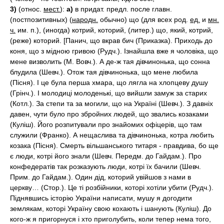
3)
(относ.
мест.
):
а)
в придат. предл. после главн.
(постпозитивных) (
народн.
обычно) що (для всех род.
ед.
и
мн.
ч.
им. п.), (иногда) котрий, которий, (литер.) що, який, котрий,
(реже) которий. [Панич, що вкрав бич (Приказка). Приходь до
коня, що з мідною гривою (Рудч.). Ізнайшла вже я чоловіка, що
мене визволить (М. Вовч.). А де-ж тая дівчинонька, що сонна
блудила (Шевч.). Отож тая дівчинонька, що мене любила
(Пісня). І це була перша хмара, що лягла на хлопцеву душу
(Грінч.). І молодиці молоденькі, що вийшли замуж за старих
(Котл.). За степи та за могили, що на Україні (Шевч.). З давніх
давен, чути було про збройних людей, що звались козаками
(Куліш). Його розпитували про знайомих офіцерів, що там
служили (Франко). А нещаслива та дівчинонька, котра любить
козака (Пісня). Смерть вільшанського титаря - правдива, бо ще
є люди, котрі його знали (Шевч. Передм. до Гайдам.). Про
конфедератів так розказують люди, котрі їх бачили (Шевч.
Прим. до Гайдам.). Один дід, которий увійшов з нами в
церкву… (Стор.). Це ті розбійники, которі хотіли убити (Рудч.).
Піднявшись історію України написати, мушу я догодити
землякам, которі Україну свою кохають і шанують (Куліш). До
кого-ж я пригорнуся і хто приголубить, коли тепер нема того,