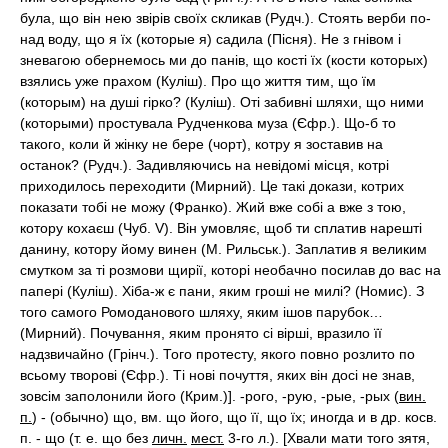
була, що він нею звірів своїх скликав (Рудч.). Стоять верби по-
над воду, що я їх (которые я) садила (Пісня). Не з гнівом і
зневагою обернемось ми до панів, що кості їх (кости которых)
взялись уже прахом (Куліш). Про що життя тим, що їм
(которым) на душі гірко? (Куліш). Оті забивні шляхи, що ними
(которыми) простувала Рудченкова муза (Єфр.). Що-б то
такого, коли й жінку не бере (чорт), котру я зоставив на
останок? (Рудч.). Задивляючись на невідомі місця, котрі
приходилось переходити (Мирний). Це такі докази, котрих
показати тобі не можу (Франко). Жий вже собі а вже з тою,
котору кохаєш (Чуб. V). Він умовляє, щоб ти сплатив нарешті
данину, котору йому винен (М. Рильськ.). Заплатив я великим
смутком за ті розмови щирії, которі необачно посилав до вас на
папері (Куліш). Хіба-ж є пани, яким гроші не милі? (Номис). З
того самого Ромоданового шляху, яким ішов парубок…
(Мирний). Почування, яким пронято сі вірші, вразило її
надзвичайно (Грінч.). Того протесту, якого повно розлито по
всьому творові (Єфр.). Ті нові почуття, яких він досі не знав,
зовсім заполонили його (Крим.)]. -рого, -рую, -рые, -рых (
вин.
п.
) - (обычно) що, вм. що його, що її, що їх; иногда и в др. косв.
п. - що (т. е. що без
личн.
мест.
3-го л.). [Хвали мати того зятя,